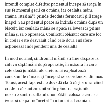
intenţii complet diferite: pacientul începe să tragă în
sus fermoarul gecii cu o mână, iar cealaltă mână
(mâna „străină“) prinde deodată fermoarul şi îl trage
înapoi. Sau pacientul poate să întindă o mână după un
biscuit, iar cealaltă mână se apucă să lovească prima
mână şi să o oprească. Conflictul obişnuit care are loc
în creier este dezvăluit când cele două emisfere
acţionează independent una de cealaltă.
În mod normal, sindromul mâinii străine dispare la
câteva săptămâni după operaţie, în măsura în care
cele două jumătăţi ale creierului exploatează
conexiunile rămase şi încep să se coordoneze din nou.
Totuşi, acest fapt este o dovadă clară că şi atunci când
credem că suntem unitari în gândire, acţiunile
noastre sunt rezultatul unor bătălii colosale care se
ivesc şi dispar neîncetat în întunericul cranian.