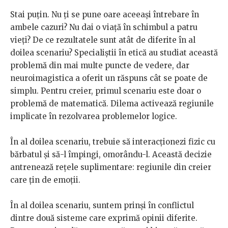
Stai puţin. Nu ţi se pune oare aceeaşi întrebare în
ambele cazuri? Nu dai o viaţă în schimbul a patru
vieţi? De ce rezultatele sunt atât de diferite în al
doilea scenariu? Specialiştii în etică au studiat această
problemă din mai multe puncte de vedere, dar
neuroimagistica a oferit un răspuns cât se poate de
simplu. Pentru creier, primul scenariu este doar o
problemă de matematică. Dilema activează regiunile
implicate în rezolvarea problemelor logice.
În al doilea scenariu, trebuie să interacţionezi fizic cu
bărbatul şi să-l împingi, omorându-l. Această decizie
antrenează reţele suplimentare: regiunile din creier
care ţin de emoţii.
În al doilea scenariu, suntem prinşi în conflictul
dintre două sisteme care exprimă opinii diferite.