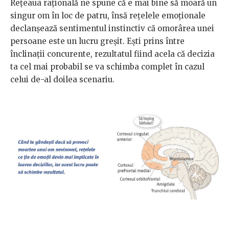
Reţeaua raţională ne spune că e mai bine să moară un
singur om în loc de patru, însă reţelele emoţio­nale
declanşează sentimentul instinctiv că omorârea unei
persoane este un lucru greşit. Eşti prins între
înclinaţii concurente, rezultatul fiind acela că decizia
ta cel mai probabil se va schimba complet în cazul
celui de-al doilea scenariu.