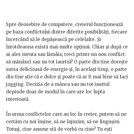
Spre deosebire de computere, creierul funcţionează
pe baza conflictului dintre diferite posibilităţi, fiecare
încercând să le depăşească pe celelalte. Şi
întotdeauna există mai multe opţiuni. Chiar şi după ce
ai ales menta sau lămâia, treci printr-un nou conflict:
să mănânci sau nu tot iaurtul? O parte din tine doreşte
sursa delicioasă de energie şi, în acelaşi timp, o parte
din tine ştie că e dulce şi poate că ar fi mai bine să faci
jogging. Decizia de a mânca sau nu tot iaurtul
depinde doar de modul în care are loc lupta
interioară.
În urma conflictelor care au loc în creier, putem să ne
certăm cu noi înşine, să ne înjurăm, să ne linguşim.
Totuşi, cine anume stă de vorbă cu cine? Tu eşti