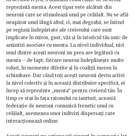
reprezintă menta. Acest tipar este alcătuit din
neuroni care se stimulează unul pe celălalt. Nu se află
neapărat unul lângă altul, ci, mai degrabă, se întind
pe regiuni îndepărtate ale creierului care sunt
implicate în miros, gust, văz şi în istoricul tău unic de
amintiri asociate cu menta. La nivel individual, nici
unul dintre aceşti neuroni nu prea are legătură cu
menta – de fapt, fiecare neuron îndeplineşte multe
roluri, în momente diferite şi în coaliţii mereu în
schimbare. Dar când toţi aceşti neuroni devin activi
la nivel colectiv şi în această distribuire specifică, ei
încep să reprezinte „menta“ pentru creierul tău. În
timp ce stai în faţa raionului cu iaurturi, această
federaţie de neuroni comunică frenetic unul cu
celălalt, asemenea unor indivizi dispersaţi care
interacţionează online.