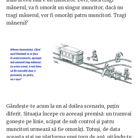
mânerul, va fi omorât un singur muncitor; dacă nu
tragi mânerul, vor fi omorâţi patru muncitori. Tragi
mânerul?
Gândeşte-te acum la un al doilea scenariu, puţin
diferit. Situaţia începe cu aceeaşi premisă: un tramvai
goneşte pe linie, scăpat de sub control şi patru
muncitori urmează să fie omorâţi. Totuşi, de data
aceasta stai pe platforma unui turn de apă, uitându-te