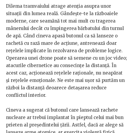
Dilema tramvaiului atrage atenţia asupra unor
situaţii din lumea reală. Gândeşte-te la războaiele
moderne, care seamănă tot mai mult cu tragerea
mânerului decât cu împingerea bărbatului din turnul
de apă. Când cineva apasă butonul ca să lanseze o
rachetă cu rază mare de acţiune, antrenează doar
reţelele implicate în rezolvarea de probleme logice.
Operarea unei drone poate să semene cu un joc video;
atacurile cibernetice au consecinţe la distanţă. În
acest caz, acţionează reţelele raţionale, nu neapărat
şi reţelele emoţionale. Ne este mai uşor să purtăm un
război la distanţă deoarece detaşarea reduce
conflictul interior.
Cineva a sugerat că butonul care lansează rachete
nucleare ar trebui implantat în pieptul celui mai bun
prieten al preşedintelui ţării. Astfel, dacă ar alege să
lanseze arme atomice, ar exercita violenţă fizică