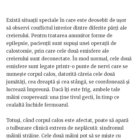
Există situaţii speciale în care este deosebit de uşor
să observi conflictul interior dintre diferite părţi ale
creierului. Pentru tratarea anumitor forme de
epilepsie, pacienţii sunt supuşi unei operaţii de
calostomie, prin care cele două emisfere ale
creierului sunt deconectate. În mod normal, cele două
emisfere sunt legate printr-o punte de nervi care se
numeşte corpul calos, datorită căreia cele două
jumătăţi, cea dreaptă şi cea stângă, se coordonează şi
lucrează împreună. Dacă îţi este frig, ambele tale
mâini cooperează: una ţine tivul gecii, în timp ce
cealaltă închide fermoarul.
Totuşi, când corpul calos este afectat, poate să apară
o tulburare clinică extrem de neplăcută: sindromul
mâinii străine. Cele două mâini pot să se mişte cu