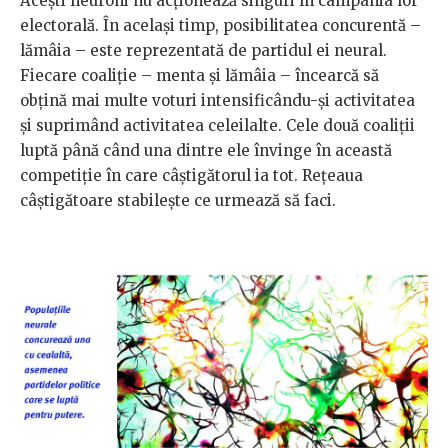
Aceşti neuroni nu acţionează singuri în campania lor
electorală. În acelaşi timp, posibilitatea concurentă –
lămâia – este reprezentată de partidul ei neural.
Fiecare coaliţie – menta şi lămâia – încearcă să
obţină mai multe voturi intensificându-şi activitatea
şi suprimând activitatea celeilalte. Cele două coaliţii
luptă până când una dintre ele învinge în această
competiţie în care câştigătorul ia tot. Reţeaua
câştigătoare stabileşte ce urmează să faci.