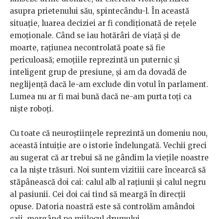
asupra prietenului său, spintecându-l. În această
situaţie, luarea deciziei ar fi condiţionată de reţele
emoţionale. Când se iau hotărâri de viaţă şi de
moarte, raţiunea necontrolată poate să fie
periculoasă; emoţiile reprezintă un puternic şi
inteligent grup de presiune, şi am da dovadă de
neglijenţă dacă le-am exclude din votul în parlament.
Lumea nu ar fi mai bună dacă ne-am purta toţi ca
nişte roboţi.
Cu toate că neuroştiinţele reprezintă un domeniu nou,
această intuiţie are o istorie îndelungată. Vechii greci
au sugerat că ar trebui să ne gândim la vieţile noastre
ca la nişte trăsuri. Noi suntem vizitiii care încearcă să
stăpânească doi cai: calul alb al raţiunii şi calul negru
al pasiunii. Cei doi cai tind să meargă în direcţii
opuse. Datoria noastră este să controlăm amândoi
caii, mergând pe mijlocul drumului.