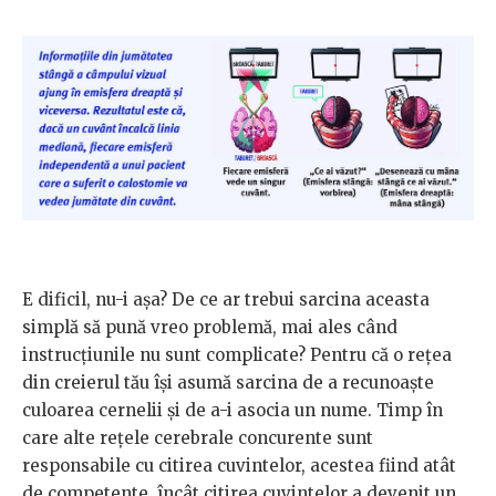
E dificil, nu-i aşa? De ce ar trebui sarcina aceasta
simplă să pună vreo problemă, mai ales când
instrucţiunile nu sunt complicate? Pentru că o reţea
din creierul tău îşi asumă sarcina de a recunoaşte
culoarea cernelii şi de a-i asocia un nume. Timp în
care alte reţele cerebrale concurente sunt
responsabile cu citirea cuvintelor, acestea fiind atât
de competente, încât citirea cuvintelor a devenit un