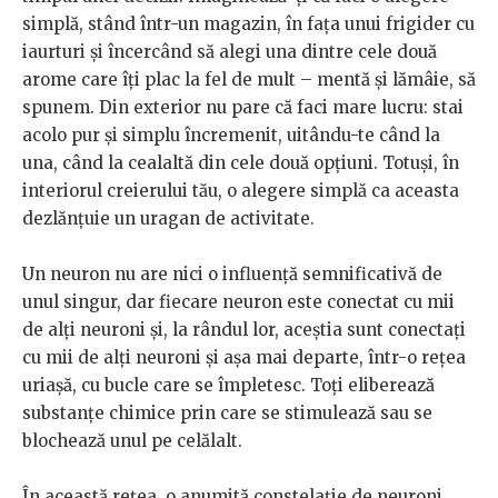
simplă, stând într-un magazin, în faţa unui frigider cu
iaurturi şi încercând să alegi una dintre cele două
arome care îţi plac la fel de mult – mentă şi lămâie, să
spunem. Din exterior nu pare că faci mare lucru: stai
acolo pur şi simplu încremenit, uitându-te când la
una, când la cealaltă din cele două opţiuni. Totuşi, în
interiorul creierului tău, o alegere simplă ca aceasta
dezlănţuie un uragan de activitate.
Un neuron nu are nici o influenţă semnificativă de
unul singur, dar fiecare neuron este conectat cu mii
de alţi neuroni şi, la rândul lor, aceştia sunt conectaţi
cu mii de alţi neuroni şi aşa mai departe, într-o reţea
uriaşă, cu bucle care se împletesc. Toţi eliberează
substanţe chimice prin care se stimulează sau se
blochează unul pe celălalt.
În această reţea, o anumită constelaţie de neuroni