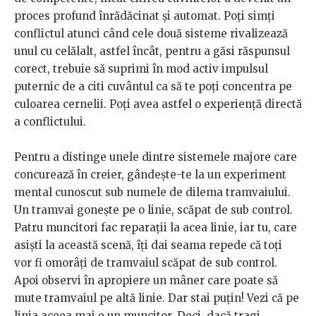
proces profund înrădăcinat şi automat. Poţi simţi
conflictul atunci când cele două sisteme rivalizează
unul cu celălalt, astfel încât, pentru a găsi răspunsul
corect, trebuie să suprimi în mod activ impulsul
puternic de a citi cuvântul ca să te poţi concentra pe
culoarea cernelii. Poţi avea astfel o experienţă directă
a conflictului.
Pentru a distinge unele dintre sistemele majore care
concurează în creier, gândeşte-te la un experiment
mental cunoscut sub numele de dilema tramvaiului.
Un tramvai goneşte pe o linie, scăpat de sub control.
Patru muncitori fac reparaţii la acea linie, iar tu, care
asişti la această scenă, îţi dai seama repede că toţi
vor fi omorâţi de tramvaiul scăpat de sub control.
Apoi observi în apropiere un mâner care poate să
mute tramvaiul pe altă linie. Dar stai puţin! Vezi că pe
linia aceea mai e un muncitor. Deci, dacă tragi