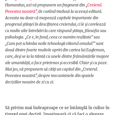
Humanitas, azi vă propunem un fragment din „
Creierul.
Povestea noastră
”, de curând tradusă la aceeași editură.
Aceasta nu doar că mapează capitole importante din
progresul științei în descifrarea creierului, ci le și corelează
cu multe alte întrebări la care răspund știința, filosofia sau
psihologia. „Ce e, în fond, ceea ce numim realitate” sau
„Cum pot schimba noile tehnologii viitorul omului?” sunt
două dintre foarte multele opriri din cartea lui Eagleman,
care, deși se ia la trântă cu unele dintre frământările majore
ale umanității, o face prietenos și accesibil. Chiar și cu poze.
Mai jos, vă propunem să citiți un capitol din „Creierul.
Povestea noastră”, despre mecanismele din spatele
deciziilor noastre de zi cu zi.
Să privim mai îndeaproape ce se întâmplă în culise în
timpul unei decizii. Imaginează-ţi că faci o alegere