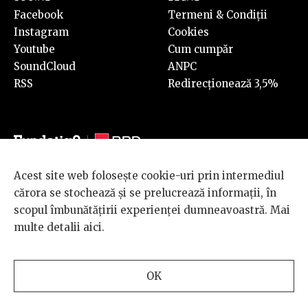
Facebook
Termeni & Condiții
Instagram
Cookies
Youtube
Cum cumpăr
SoundCloud
ANPC
RSS
Redirecționează 3,5%
Acest site web folosește cookie-uri prin intermediul
© 2026 BRD Groupe Société Générale, toate drepturile rezervate.
cărora se stochează și se prelucrează informații, în
Scena 9 este un proiect sustinut de
BRD GROUPE SOCIÉTÉ
scopul îmbunătățirii experienței dumneavoastră. Mai
GÉNÉRALE
.
multe detalii
aici
.
Design and development
OK
by
INTERKORP