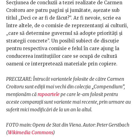
Secțiunea de concluzii a tezei realizate de Carmen
Croitoru are patru pagini și jumătate, așezate sub
titlul „Deci ce ar fi de făcut?”. Ar fi nevoie, scrie ea
între altele, de o comisie de reprezentanți ai culturii,
„care să determine guvernul să adopte priorități și
strategii concrete”. Un posibil subiect de discuție
pentru respectiva comisie e felul în care ajung la
conducerea instituțiilor care se ocupă de cultură
oameni ce interpretează materiale prin copiere.
PRECIZARE: Întrucât variantele folosite de către Carmen
Croitoru sunt ediții mai vechi din colecția „Compendium”,
menționăm că
rapoartele
pe care le-am folosit pentru
aceste comparații sunt variante mai recente, prin urmare au
suferit mici modificări de la un an la altul.
FOTO main: Opera de Stat din Viena. Autor: Peter Gerstbach
(
Wikimedia Commons
)