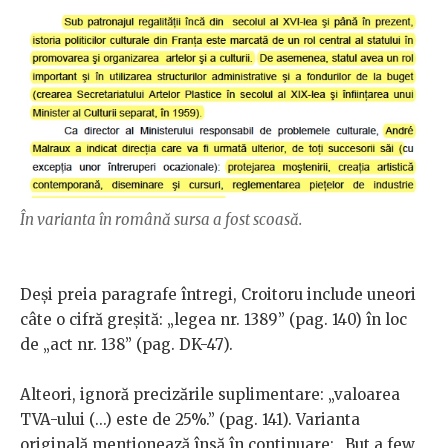
În varianta în română sursa a fost scoasă.
Deși preia paragrafe întregi, Croitoru include uneori
câte o cifră greșită: „legea nr. 1389” (pag. 140) în loc
de „act nr. 138” (pag. DK-47).
Alteori, ignoră precizările suplimentare: „valoarea
TVA-ului (...) este de 25%.” (pag. 141). Varianta
originală menționează însă în continuare: „But a few