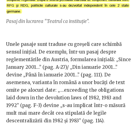
Pasaj din lucrarea "Teatrul ca instituție".
Unele pasaje sunt traduse cu greșeli care schimbă
sensul inițial. De exemplu, într-un pasaj despre
reglementările din Austria, formularea inițială: „Since
January 2001...” (pag. A-27)/ „Din ianuarie 2001…”
devine „Până în ianuarie 2001…” (pag. 111). De
asemenea, varianta în română a unor bucăți de text
omite pe alocuri date: „...exceeding the obligations
laid down in the devolution laws of 1982, 1983 and
1992” (pag. F-3) devine „s-au implicat într-o măsură
mult mai mare decât cea stipulată de legile
descentralizării din 1982 și 1983” (pag. 114).