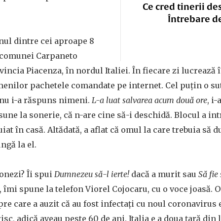
Ce cred tinerii de
Întrebare d
nul dintre cei aproape 8
i comunei Carpaneto
incia Piacenza, în nordul Italiei. În fiecare zi lucrează î
menilor pachetele comandate pe internet. Cel puțin o sut
i nu i-a răspuns nimeni.
L-a luat salvarea acum două ore
, i
une la sonerie, că n-are cine să-i deschidă. Blocul a int
iat în casă. Altădată, a aflat că omul la care trebuia să 
ngă la el.
onezi? Îi spui
Dumnezeu să-l ierte!
dacă a murit sau
Să fie
”, îmi spune la telefon Viorel Cojocaru, cu o voce joasă.
re care a auzit că au fost infectați cu noul coronavirus e
isc, adică aveau peste 60 de ani. Italia e a doua țară din