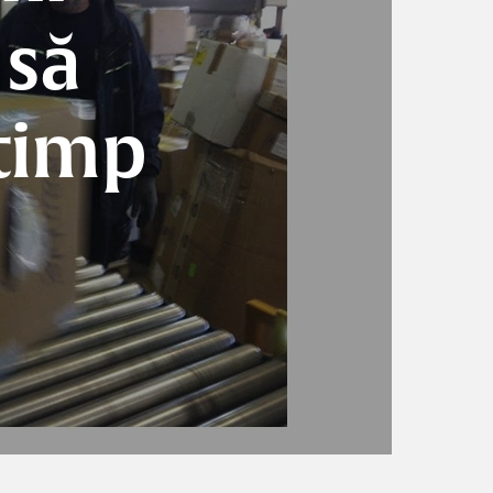
 să
 timp