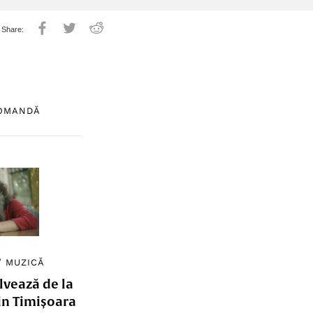
COMANDĂ
/
MUZICĂ
lvează de la
in Timișoara