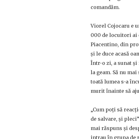
comandăm.
Viorel Cojocaru e u
000 de locuitori a
Piacentino, din prov
și le duce acasă oa
Într-o zi, a sunat ș
la geam. Să nu mai s
toată lumea s-a încu
murit înainte să aju
„Cum poți să reacți
de salvare, și pleci
mai răspuns și desp
intrau în grupa de r