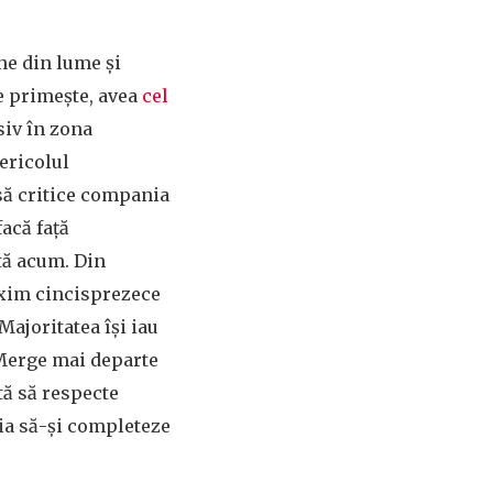
ne din lume și
e primește, avea
cel
siv în zona
ericolul
să critice compania
acă față
tă acum. Din
axim cincisprezece
Majoritatea își iau
 Merge mai departe
tă să respecte
nia să-și completeze