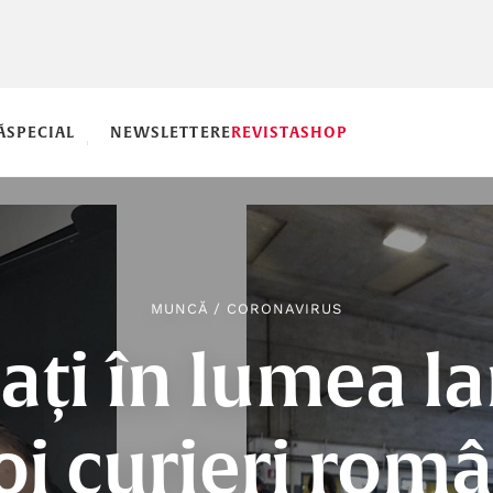
Ă
SPECIAL
NEWSLETTERE
REVISTA
SHOP
MUNCĂ
/
CORONAVIRUS
lați în lumea la
oi curieri româ