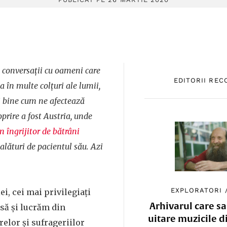
 conversații cu oameni care
EDITORII RE
ea în multe colțuri ale lumii,
i bine cum ne afectează
prire a fost Austria, unde
n îngrijitor de bătrâni
alături de pacientul său. Azi
EXPLORATORI
, cei mai privilegiați
Arhivarul care sa
să și lucrăm din
uitare muzicile d
elor și sufrageriilor