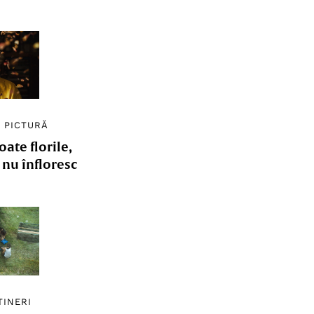
/
PICTURĂ
ate florile,
e nu înfloresc
TINERI