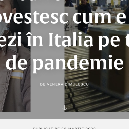
vestesc cum e
ezi în Italia pe
de pandemie
DE
VENERA DIMULESCU
PUBLICAT PE 26 MARTIE 2020