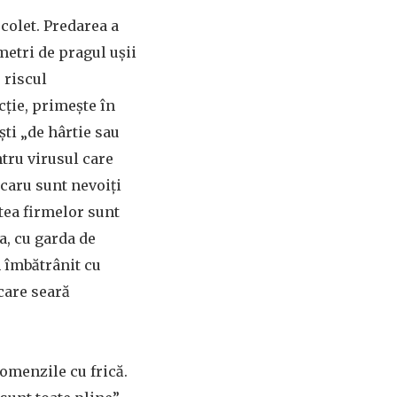
 colet. Predarea a
 metri de pragul ușii
 riscul
cție, primește în
ști „de hârtie sau
tru virusul care
jocaru sunt nevoiți
atea firmelor sunt
ia, cu garda de
m îmbătrânit cu
ecare seară
omenzile cu frică.