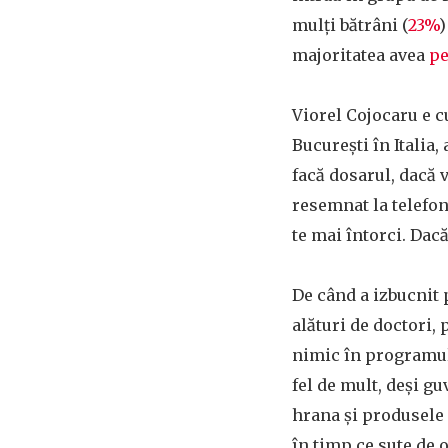
mulți bătrâni (
23%
)
majoritatea avea
pe
Viorel Cojocaru e c
București în Italia,
facă dosarul, dacă 
resemnat la telefon.
te mai întorci. Dacă 
De când a izbucnit 
alături de doctori,
nimic în programul l
fel de mult, deși 
hrana și produsele 
în timp ce sute de 