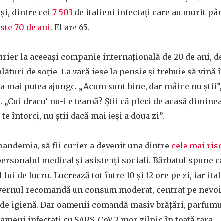
 și, dintre cei
7 503
de italieni infectați care au murit p
ste 70 de ani
. El are 65.
urier la aceeași companie internațională de 20 de ani, d
 alături de soție. La vară iese la pensie și trebuie să vin
va mai putea ajunge. „Acum sunt bine, dar mâine nu știi”
 „Cui dracu’ nu-i e teamă? Știi că pleci de acasă diminea
te întorci, nu știi dacă mai ieși a doua zi”.
pandemia, să fii curier a devenit una dintre
cele mai ris
 personalul medical și asistenți sociali. Bărbatul spune 
ui de lucru. Lucrează tot între 10 și 12 ore pe zi, iar it
guvernul recomandă un consum moderat, centrat pe nevoi
de igienă. Dar oamenii comandă masiv brățări, parfumur
oameni infectați cu SARS-CoV-2 mor zilnic în toată țara.