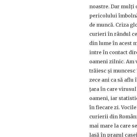
noastre. Dar mulți
pericolului îmbolnă
de muncă. Criza gl
curieri în rândul c
din lume în acest m
intre în contact dir
oameni zilnic. Am 
trăiesc și muncesc 
zece ani ca să aflu 
țara în care virusu
oameni, iar statist
în fiecare zi. Vocil
curierii din România
mai mare la care s
lasă în pragul case