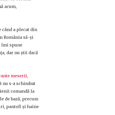
ână acum,
e când a plecat din
ă în România să-și
, îmi spune
ța, dar nu știi dacă
cante meserii
,
că nu s-a schimbat
alienii comandă la
le de bază, precum
i, pantofi și haine