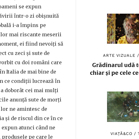
 oameni se expun
virii într-o zi obișnuită
obală i-a împins pe
elor mai riscante meserii
oment, ei fiind nevoiți să
ect cu zeci și sute de
ARTE VIZUALE
vorbit cu doi români care
Grădinarul udă to
în Italia de mai bine de
chiar și pe cele c
în ce condiții lucrează în
l a doborât cei mai mulți
icile anunță sute de morți
e lor ne amintesc de
 și de riscul din ce în ce
e expun atunci când ne
VIAȚĂ&CO
/
i produsele pe care le