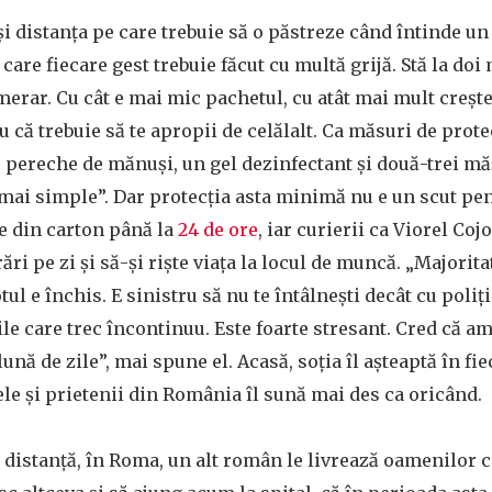
și distanța pe care trebuie să o păstreze când întinde un
 care fiecare gest trebuie făcut cu multă grijă. Stă la doi
umerar. Cu cât e mai mic pachetul, cu atât mai mult crește
u că trebuie să te apropii de celălalt. Ca măsuri de prote
 o pereche de mănuși, un gel dezinfectant și două-trei mă
 mai simple”. Dar protecția asta minimă nu e un scut pen
e din carton până la
24 de ore
, iar curierii ca Viorel Co
rări pe zi și să-și riște viața la locul de muncă. „Majorit
ul e închis. E sinistru să nu te întâlnești decât cu poliț
rile care trec încontinuu. Este foarte stresant. Cred că a
lună de zile”, mai spune el. Acasă, soția îl așteaptă în fi
dele și prietenii din România îl sună mai des ca oricând.
 distanță, în Roma, un alt român le livrează oamenilor c