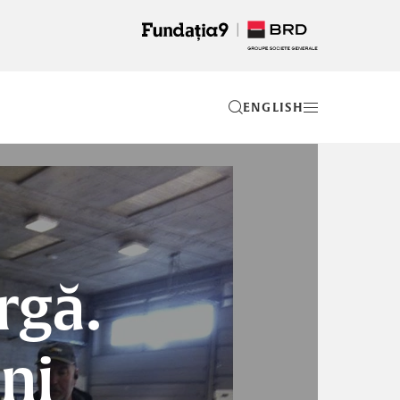
EN
rgă.
ni