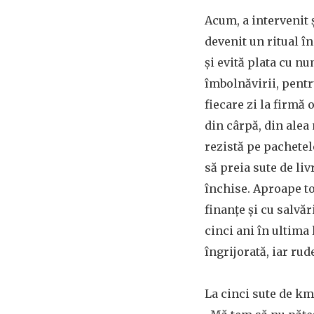
Acum, a intervenit 
devenit un ritual în
și evită plata cu n
îmbolnăvirii, pentr
fiecare zi la firmă
din cârpă, din alea
rezistă pe pachetel
să preia sute de liv
închise. Aproape tot
finanțe și cu salvă
cinci ani în ultima 
îngrijorată, iar ru
La cinci sute de km