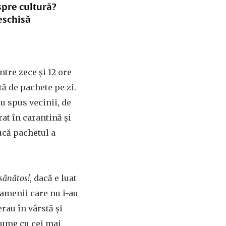
spre cultură?
eschisă
ntre zece și 12 ore
ă de pachete pe zi.
-au spus vecinii, de
rat în carantină și
ducă pachetul a
 sănătos!
, dacă e luat
 Oamenii care nu i-au
rau în vârstă și
 lume cu cei mai