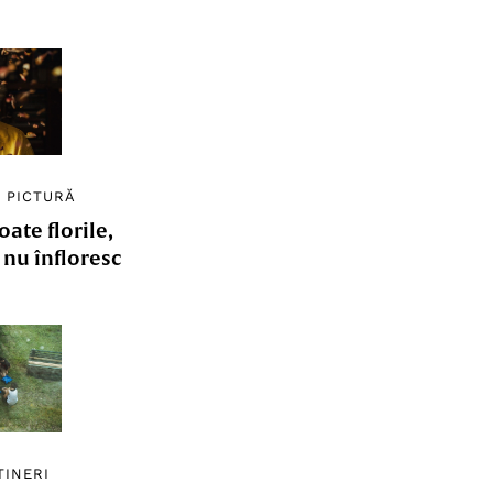
/
PICTURĂ
ate florile,
e nu înfloresc
TINERI