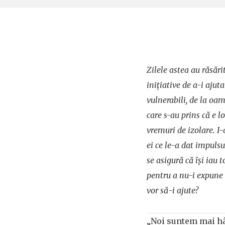
Zilele astea au răsăr
inițiative de a-i ajuta
vulnerabili, de la oam
care s-au prins că e lo
vremuri de izolare. I
ei ce le-a dat impuls
se asigură că își iau 
pentru a nu-i expune 
vor să-i ajute?
„Noi suntem mai hâ