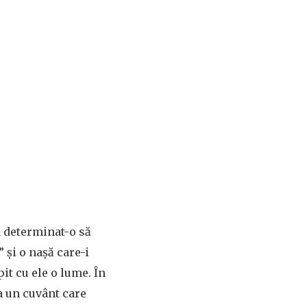
a determinat-o să
 și o nașă care-i
pit cu ele o lume. În
a un cuvânt care