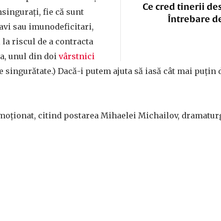
Ce cred tinerii de
nsingurați, fie că sunt
Întrebare d
navi sau imunodeficitari,
 la riscul de a contracta
a, unul din doi
vârstnici
e singurătate.) Dacă-i putem ajuta să iasă cât mai puțin d
ționat, citind postarea Mihaelei Michailov, dramaturg ș