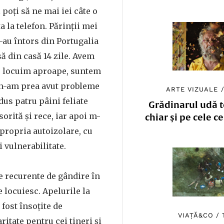
 poți să ne mai iei câte o
ta la telefon. Părinții mei
s-au întors din Portugalia
să din casă 14 zile. Avem
 - locuim aproape, suntem
i n-am prea avut probleme
ARTE VIZUALE
dus patru pâini feliate
Grădinarul udă to
orită și rece, iar apoi m-
chiar și pe cele c
 propria autoizolare, cu
 vulnerabilitate.
e recurente de gândire în
e locuiesc. Apelurile la
 fost însoțite de
VIAȚĂ&CO
/
ritate pentru cei tineri și