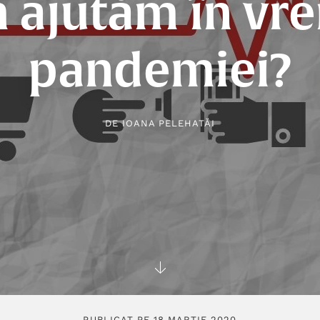
 ajutăm în vr
pandemiei?
DE
IOANA PELEHATĂI
PUBLICAT PE 18 MARTIE 2020