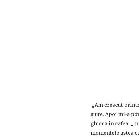
„Am crescut printre
ajute. Apoi mi-a pov
ghicea în cafea. „În
momentele astea cu 