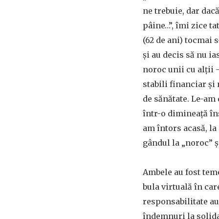
ne trebuie, dar dacă
pâine…”, îmi zice ta
(62 de ani) tocmai 
și au decis să nu ia
noroc unii cu alții
stabili financiar ș
de sănătate. Le-am 
într-o dimineață îns
am întors acasă, la
gândul la „noroc” și
Ambele au fost tem
bula virtuală în car
responsabilitate au
îndemnuri la solida