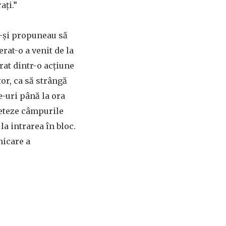
ați.”
e-și propuneau să
at-o a venit de la
rat dintr-o acțiune
or, ca să strângă
e-uri până la ora
leteze câmpurile
la intrarea în bloc.
nicare a