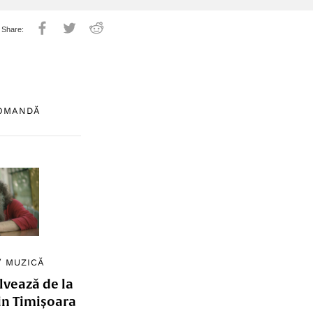
COMANDĂ
/
MUZICĂ
lvează de la
in Timișoara