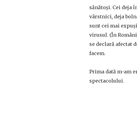
sănătoși. Cei deja î
vârstnici, deja bol
sunt cei mai expuși
virusul. (În Români
se declară afectat d
facem.
Prima dată m-am emo
spectacolului.