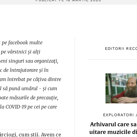
it pe facebook multe
EDITORII RE
 pe vârstnici și alți
eni singuri sau organizați,
c de întrajutorare și în
-am întrebat pe câțiva dintre
ul să pună umărul - și cum
toate măsurile de precauție,
la COVID-19 pe cei pe care
EXPLORATORI
Arhivarul care sa
uitare muzicile d
rciogi, cum știi. Avem ce