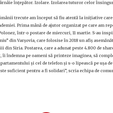
ârnâie înțepător. Izolare. Izolarea tuturor celor însingur
ămânii trecute am început să fiu atentă la inițiative car
demiei. Prima mână de ajutor organizat pe care am reper
Polonez, într-o postare de miercuri, 11 martie. S-au inspi
iu” din Varșovia, care folosise în 2018 un afiș asemănăt
ii din Siria. Postarea, care a adunat peste 4.800 de shar
xt, îi îndemna pe oameni să printeze imaginea, să comp
artamentului și cel de telefon și s-o lipească pe ușa de 
este suficient pentru a fi solidari”, scria echipa de comu