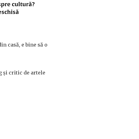
spre cultură?
eschisă
in casă, e bine să o
i critic de artele