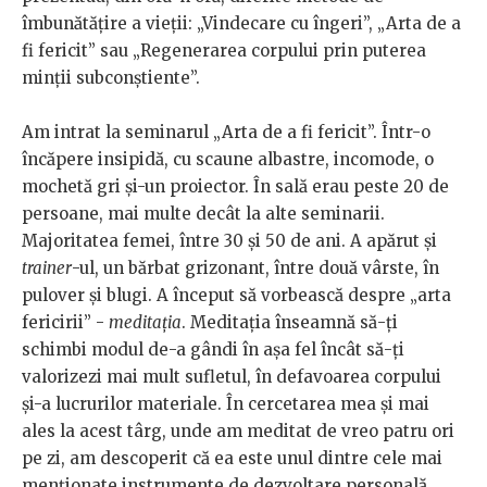
îmbunătățire a vieții: „Vindecare cu îngeri”, „Arta de a
fi fericit” sau „Regenerarea corpului prin puterea
minții subconștiente”.
Am intrat la seminarul „Arta de a fi fericit”. Într-o
încăpere insipidă, cu scaune albastre, incomode, o
mochetă gri și-un proiector. În sală erau peste 20 de
persoane, mai multe decât la alte seminarii.
Majoritatea femei, între 30 și 50 de ani. A apărut și
trainer
-ul, un bărbat grizonant, între două vârste, în
pulover și blugi. A început să vorbească despre „arta
fericirii” -
meditația
. Meditația înseamnă să-ți
schimbi modul de-a gândi în așa fel încât să-ți
valorizezi mai mult sufletul, în defavoarea corpului
și-a lucrurilor materiale. În cercetarea mea și mai
ales la acest târg, unde am meditat de vreo patru ori
pe zi, am descoperit că ea este unul dintre cele mai
menționate instrumente de dezvoltare personală.