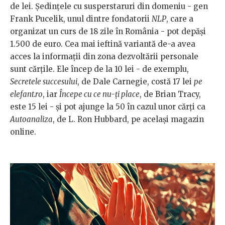
de lei. Ședințele cu susperstaruri din domeniu - gen
Frank Pucelik, unul dintre fondatorii
NLP
, care a
organizat un curs de 18 zile în România - pot depăși
1.500 de euro. Cea mai ieftină variantă de-a avea
acces la informații din zona dezvoltării personale
sunt cărțile. Ele încep de la 10 lei - de exemplu,
Secretele succesului
, de Dale Carnegie, costă 17 lei
pe
elefant.ro
, iar
Începe cu ce nu-ți place
, de Brian Tracy,
este 15 lei - și pot ajunge la 50 în cazul unor cărți ca
Autoanaliza
, de L. Ron Hubbard, pe același magazin
online.