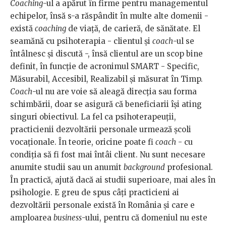
Coaching
-ul a apărut în firme pentru managementul
echipelor, însă s-a răspândit în multe alte domenii -
există
coaching
de viață, de carieră, de sănătate. El
seamănă cu psihoterapia - clientul și
coach
-ul se
întâlnesc și discută -, însă clientul are un scop bine
definit, în funcție de acronimul SMART - Specific,
Măsurabil, Accesibil, Realizabil și măsurat în Timp.
Coach
-ul nu are voie să aleagă direcția sau forma
schimbării, doar se asigură că beneficiarii își ating
singuri obiectivul. La fel ca psihoterapeuții,
practicienii dezvoltării personale urmează școli
vocaționale. În teorie, oricine poate fi
coach
- cu
condiția să fi fost mai întâi client. Nu sunt necesare
anumite studii sau un anumit
background
profesional.
În practică, ajută dacă ai studii superioare, mai ales în
psihologie. E greu de spus câți practicieni ai
dezvoltării personale există în România și care e
amploarea
business
-ului, pentru că domeniul nu este