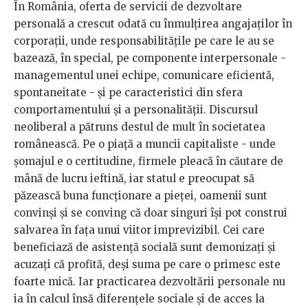
În România, oferta de servicii de dezvoltare
personală a crescut odată cu înmulțirea angajaților în
corporații, unde responsabilitățile pe care le au se
bazează, în special, pe componente interpersonale -
managementul unei echipe, comunicare eficientă,
spontaneitate - și pe caracteristici din sfera
comportamentului și a personalității. Discursul
neoliberal a pătruns destul de mult în societatea
românească. Pe o piață a muncii capitaliste - unde
șomajul e o certitudine, firmele pleacă în căutare de
mână de lucru ieftină, iar statul e preocupat să
păzească buna funcționare a pieței, oamenii sunt
convinși și se conving că doar singuri își pot construi
salvarea în fața unui viitor imprevizibil. Cei care
beneficiază de asistență socială sunt demonizați și
acuzați că profită, deși suma pe care o primesc este
foarte mică. Iar practicarea dezvoltării personale nu
ia în calcul însă diferențele sociale și de acces la