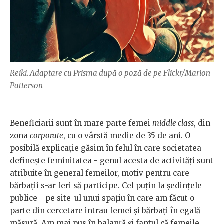
Reiki. Adaptare cu Prisma după o poză de pe Flickr/Marion
Patterson
Beneficiarii sunt în mare parte femei
middle class
, din
zona
corporate
, cu o vârstă medie de 35 de ani. O
posibilă explicație găsim în felul în care societatea
definește feminitatea - genul acesta de activități sunt
atribuite în general femeilor, motiv pentru care
bărbații s-ar feri să participe. Cel puțin la ședințele
publice - pe site-ul unui spațiu în care am făcut o
parte din cercetare intrau femei și bărbați în egală
măsură. Am mai pus în balanță și faptul că femeile