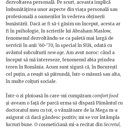
dezvoltarea personală. Pe scurt, aceasta implică
îmbunătățirea unor aspecte din viața personală sau
profesională a oamenilor în vederea obținerii
bunăstării. Dacă ar fi să-i găsim un început, acesta ar
fi în psihologie, în scrierile lui Abraham Maslow,
fenomenul dezvoltându-se ca paletă mai largă de
servicii în anii '60-'70, în special în SUA, odată cu
avântul subculturii
new age
. Am avut noroc: când a
început să mă intereseze, fenomenul abia prindea
teren în România. Acum sunt sigură că, în București
cel puțin, a reușit să pătrundă, într-o măsură sau alta,
în multe colțuri sociale.
Într-o zi ploioasă în care-mi cumpăram
comfort food
și-aveam o față de parcă urma să dispară Pământul cu
doctoratul meu cu tot, o vânzătoare de la Mega m-a
asigurat că dacă gândesc pozitiv, mi se vor întâmpla
lucruri bune. O cosmeticiană mi-a recitat din
Secretul
,