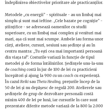
îndeplinirea obiectivelor prioritare ale practicanților.
Metodele „cu energii” - spirituale - au un limbaj mai
simplu și sunt mai ieftine. „Cele bazate pe cogniție” -
științifice - se adresează oamenilor cu studii
superioare, cu un limbaj mai complex și venituri mai
mari, așa că sunt mai scumpe. Ambele iau forma unor
cărți, ateliere, cursuri, sesiuni sau ședințe și au în
centru mantra: „Tu ești cea mai importantă persoană
din viața ta!”. Costurile variază în funcție de tipul
metodei și de forma întâlnirilor. Ședințele unu-la-unu
de
coaching
costă în jur de 100 de lei cu practicieni
începători și ajung la 900 cu un
coach
cu experiență.
În cazul
Reiki
sau
Theta Healing
, prețurile încep de la
50 de lei și nu depășesc de regulă 200. Atelierele sau
ședințele de grup de dezvoltare personală costă
minim 400 de lei pe lună, iar cursurile în care sunt
prezentate diferite metode variază de la 800 la 2.000