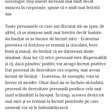
sociologie; deși uneori lucrează mai mult decât
muncea în corporație, spune că e mult mai fericită
așa.
Toate persoanele cu care am discutat mi-au spus, de
altfel, că se simțeau mult mai fericite decât înainte.
Au învățat să se bucure de lucruri mici - Ecaterina
povestea că fericirea se rezumă la ciocolată, bere
bună și masaj. Au învățat că nu datorează nimic
nimănui, doar lor. Că orice persoană este dispensabilă
și că, dacă gândesc pozitiv, vor atrage lucruri pozitive.
Dar procesul de dezvoltare era
ongoing
, mai aveau
lucruri de învățat - Ecaterina, de exemplu, voia să
învețe să asculte. Chiar dacă nu se încheie niciodată,
procesul de dezvoltare personală produce cele mai
mari schimbări la început. În timp, acestea devin tot
mai mici și se rezumă la lucruri punctuale pe care
oamenii vor să le îmbunătățească.