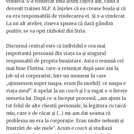
vindeca. S-a vindecat însă acum câțiva ani, când a
devenit trainer
NLP
. A înțeles că ea crease boala și că
ea era responsabilă de vindecarea ei. Și s-a vindecat.
La un alt atelier, cineva spunea că dacă gândim
pozitiv, se va opri războiul din Siria.
Discursul central este că individul e cea mai
importantă persoană din viața sa și singurul
responsabil de propria bunăstare. Asta o rezumă cel
mai bine Florina, care-a renunțat după șase ani la
job-ul ei corporatist, într-un moment în care
„ajunsesem super nașpa, eram [la modul]: ce nașpa e
viața mea!”. A apelat la un
coach
și l-a rugat s-o învețe
meseria lui. După ce-a început procesul, „am ajuns la
tot felul de alte chestii personale, la legătura cu taică-
miu, care e de căcat și (...) mi-am dat seama că
problema nu era la corporație. Erau multe nebunii și
frustrări de-ale mele”. Acum e
coach
și studiază