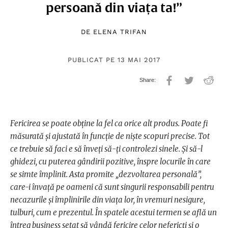
persoană din viața ta!”
DE
ELENA TRIFAN
PUBLICAT PE 13 MAI 2017
Fericirea se poate obține la fel ca orice alt produs. Poate fi
măsurată și ajustată în funcție de niște scopuri precise. Tot
ce trebuie să faci e să înveți să-ți controlezi sinele. Și să-l
ghidezi, cu puterea gândirii pozitive, înspre locurile în care
se simte împlinit. Asta promite „dezvoltarea personală”,
care-i învață pe oameni că sunt singurii responsabili pentru
necazurile și împlinirile din viața lor, în vremuri nesigure,
tulburi, cum e prezentul. În spatele acestui termen se află un
întreg business setat să vândă fericire celor nefericți și o