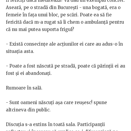
fi fericiți dacă meditează? Vă dau un exemplu concret.
Aseară, pe o stradă din București - una bogată, era o
femeie în fața unui bloc, pe scări. Poate ea să fie
fericită dacă m-a rugat să îi chem o ambulanță pentru
că nu mai putea suporta frigul?
- Există consecințe ale acțiunilor ei care au adus-o în
situația asta.
- Poate a fost născută pe stradă, poate că părinții ei au
fost și ei abandonați.
Rumoare în sală.
- Sunt oameni născuți așa care reușesc! spune
altcineva din public.
Discuția s-a extins în toată sala. Participanții