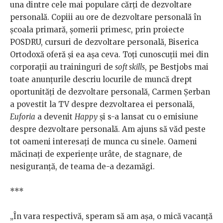
una dintre cele mai populare cărți de dezvoltare
personală. Copiii au ore de dezvoltare personală în
școala primară, șomerii primesc, prin proiecte
POSDRU, cursuri de dezvoltare personală, Biserica
Ortodoxă oferă și ea așa ceva. Toți cunoscuții mei din
corporații au traininguri de
soft skills
, pe Bestjobs mai
toate anunțurile descriu locurile de muncă drept
oportunități de dezvoltare personală, Carmen Șerban
a povestit la TV despre dezvoltarea ei personală,
Euforia
a devenit
Happy
și s-a lansat cu o emisiune
despre dezvoltare personală. Am ajuns să văd peste
tot oameni interesați de munca cu sinele. Oameni
măcinați de experiențe urâte, de stagnare, de
nesiguranță, de teama de-a dezamăgi.
***
„În vara respectivă, speram să am așa, o mică vacanță