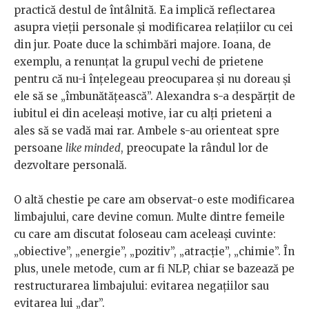
practică destul de întâlnită. Ea implică reflectarea
asupra vieții personale și modificarea relațiilor cu cei
din jur. Poate duce la schimbări majore. Ioana, de
exemplu, a renunțat la grupul vechi de prietene
pentru că nu-i înțelegeau preocuparea și nu doreau și
ele să se „îmbunătățească”. Alexandra s-a despărțit de
iubitul ei din aceleași motive, iar cu alți prieteni a
ales să se vadă mai rar. Ambele s-au orienteat spre
persoane
like minded
, preocupate la rândul lor de
dezvoltare personală.
O altă chestie pe care am observat-o este modificarea
limbajului, care devine comun. Multe dintre femeile
cu care am discutat foloseau cam aceleași cuvinte:
„obiective”, „energie”, „pozitiv”, „atracție”, „chimie”. În
plus, unele metode, cum ar fi NLP, chiar se bazează pe
restructurarea limbajului: evitarea negațiilor sau
evitarea lui „dar”.