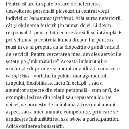
Pentru că are în spate o stare de nefericire,
dezvoltarea personală plasează în centrul vieții
indivizilor
bunăstarea
(
fericirea
). Atât sursa nefericirii,
cât și obținerea fericirii țin numai de ei. Ei devin
responsabili pentru tot ceea ce fac și li se întâmplă. Ei
pot schimba și controla lumea din jur. Iar pentru a
reuși în ce-și propun, au la dispoziție o gamă variată
de servicii. Pentru cercetarea mea, am ales serviciile
setate pe „îmbunătățire”. Această îmbunătățire
urmărește deprinderea anumitor abilități, cunoscute
ca
soft skills
- vorbitul în public, managementul
timpului, flexibilitate, lucru în echipă -, sau a
anumitor aspecte din viața personală - cum ar fi, de
exemplu, ieșirea din relații sau repararea lor. De
obicei, se pornește de la îmbunătățirea unui anumit
aspect sau a unei anumite competențe, prin care se
urmărește îmbunătățirea
as a whole
a participanților.
Adică obținerea bunăstării.