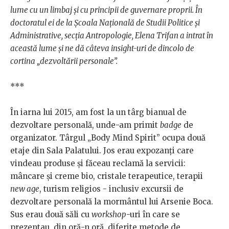
lume cu un limbaj și cu principii de guvernare proprii. În
doctoratul ei de la Școala Națională de Studii Politice și
Administrative, secția Antropologie, Elena Trifan a intrat în
această lume și ne dă câteva insight-uri de dincolo de
cortina „dezvoltării personale”.
***
În iarna lui 2015, am fost la un târg bianual de
dezvoltare personală, unde-am primit
badge
de
organizator. Târgul „Body Mind Spirit” ocupa două
etaje din Sala Palatului. Jos erau expozanți care
vindeau produse și făceau reclamă la servicii:
mâncare și creme bio, cristale terapeutice, terapii
new age
, turism religios - inclusiv excursii de
dezvoltare personală la mormântul lui Arsenie Boca.
Sus erau două săli cu
workshop
-uri în care se
prezentau, din oră-n oră, diferite metode de