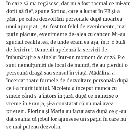
în care să mă regăsesc, dar nu a fost tocmai ce mi-am
dorit să fie”, spune Sorina, care a lucrat în PR și-a
pășit pe calea dezvoltării personale după moartea
unui apropiat. „Au fost tot felul de evenimente, mai
puțin plăcute, evenimente de-alea cu cancer. Mi-au
zguduit realitatea, de unde eram eu așa, într-o bulă
de fericire”. Oamenii apelează la servicii de
îmbunătățire a sinelui într-un moment de criză. Fie
sunt nemulțumiți de locul de muncă, fie au pierdut o
persoană dragă sau sensul în viață. Mădălina a
încercat toate formele de dezvoltare personală după
ce i-a murit iubitul. Nicoleta a început munca cu
sinele când s-a întors în țară, după ce muncise o
vreme în Franța, și-a constatat că nu mai avea
prieteni. Florina și Maria au făcut asta după ce și-au
dat seama că jobul lor ajunsese un spațiu în care nu
se mai puteau dezvolta.