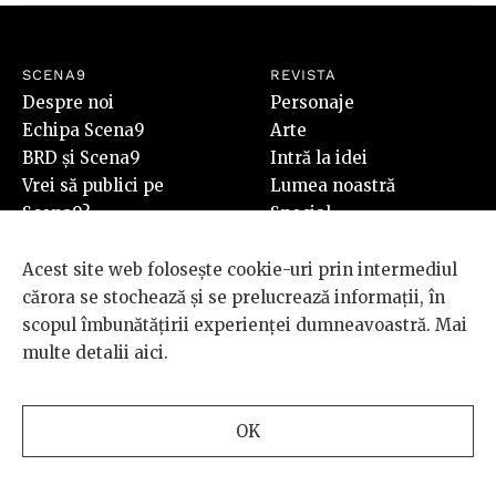
SCENA9
REVISTA
Despre noi
Personaje
Echipa Scena9
Arte
BRD și Scena9
Intră la idei
Vrei să publici pe
Lumea noastră
Scena9?
Special
Newsletter
Contact
Acest site web folosește cookie-uri prin intermediul
SHOP
cărora se stochează și se prelucrează informații, în
Revista Scena9 #7
scopul îmbunătățirii experienței dumneavoastră. Mai
Cumpără
multe detalii
aici
.
PLUS
OK
Video
Audio
Foto