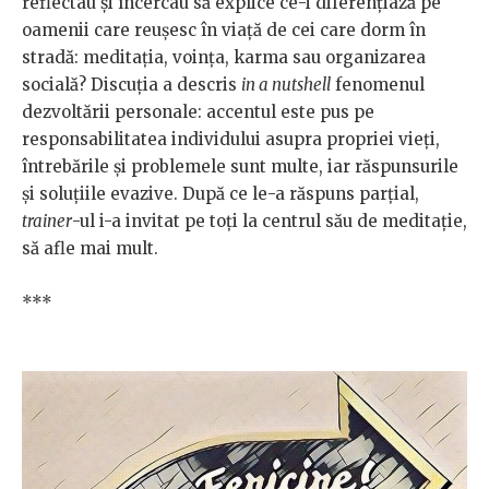
reflectau și încercau să explice ce-i diferențiază pe
oamenii care reușesc în viață de cei care dorm în
stradă: meditația, voința, karma sau organizarea
socială? Discuția a descris
in a nutshell
fenomenul
dezvoltării personale: accentul este pus pe
responsabilitatea individului asupra propriei vieți,
întrebările și problemele sunt multe, iar răspunsurile
și soluțiile evazive. După ce le-a răspuns parțial,
trainer
-ul i-a invitat pe toți la centrul său de meditație,
să afle mai mult.
***