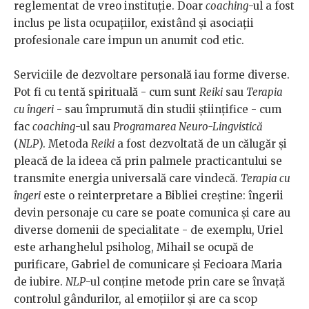
reglementat de vreo instituție. Doar
coaching
-ul a fost
inclus pe lista ocupațiilor, existând și asociații
profesionale care impun un anumit cod etic.
Serviciile de dezvoltare personală iau forme diverse.
Pot fi cu tentă spirituală - cum sunt
Reiki
sau
Terapia
cu îngeri
- sau împrumută din studii științifice - cum
fac
coaching
-ul sau
Programarea Neuro-Lingvistică
(
NLP
). Metoda
Reiki
a fost dezvoltată de un călugăr și
pleacă de la ideea că prin palmele practicantului se
transmite energia universală care vindecă.
Terapia cu
îngeri
este o reinterpretare a Bibliei creștine: îngerii
devin personaje cu care se poate comunica și care au
diverse domenii de specialitate - de exemplu, Uriel
este arhanghelul psiholog, Mihail se ocupă de
purificare, Gabriel de comunicare și Fecioara Maria
de iubire.
NLP
-ul conține metode prin care se învață
controlul gândurilor, al emoțiilor și are ca scop