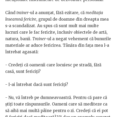
Când
trainer
-ul a anunțat, fără ezitare, că
meditația
înseamnă fericire
, grupul de doamne din dreapta mea
s-a scandalizat. Au spus că sunt mult mai multe
lucruri care le fac fericite, inclusiv obiectele de artă,
natura, banii.
Trainer
-ul a negat vehement că bunurile
materiale ar aduce fericirea. Tânăra din fața mea l-a
întrebat agasată:
- Credeți că oamenii care locuiesc pe stradă, fără
casă, sunt fericiți?
- I-ai întrebat dacă sunt fericiți?
- Nu, vă întreb pe dumneavoastră. Pentru că pare că
știți toate răspunsurile. Oameni care să mediteze ca
să aibă mai multă pâine pentru o zi. Credeți că ei pot