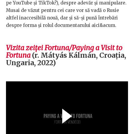
pe YouTube și TikTok?), despre adevăr și manipulare.
Musai de văzut pentru cei care vor să vadă o Rusie
altfel inaccesibilă nouă, dar și să-și pună întrebări
despre forma și rolul documentarului aici&acum.
Vizita zeiței Fortuna/Paying a Visit to
Fortuna
(r. Mátyás Kálmán, Croația,
Ungaria, 2022)