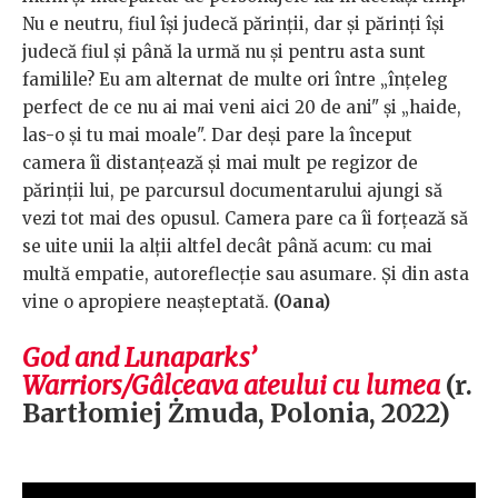
Nu e neutru, fiul își judecă părinții, dar și părinți își
judecă fiul și până la urmă nu și pentru asta sunt
familile? Eu am alternat de multe ori între „înțeleg
perfect de ce nu ai mai veni aici 20 de ani" și „haide,
las-o și tu mai moale". Dar deși pare la început
camera îi distanțează și mai mult pe regizor de
părinții lui, pe parcursul documentarului ajungi să
vezi tot mai des opusul. Camera pare ca îi forțează să
se uite unii la alții altfel decât până acum: cu mai
multă empatie, autoreflecție sau asumare. Și din asta
vine o apropiere neașteptată.
(Oana)
God and Lunaparks’
Warriors/Gâlceava ateului cu lumea
(r.
Bartłomiej Żmuda, Polonia, 2022)