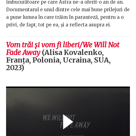
îmbucurătoare pe care Astra ne-a oferit-o an de an.
Documentarul e unul dintre cele mai bune prilejuri de
a pune lumea în care trăim în paranteză, pentru a o
privi, de fapt, tot pe ea, și a reflecta asupra ei.
Vom trăi și vom fi liberi/We Will Not
Fade Away
(Alisa Kovalenko,
Franța, Polonia, Ucraina, SUA,
2023)