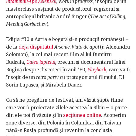
Întâlnindu-l pe Zelensky
,
work in progress
, însoțită de un
masterclass susținut de producătorul, regizorul și
antropologul britanic André Singer (
The Act of Killing
,
Meeting Gorbachev
).
Ediția #30 a Astra e bogată și-n producții românești –
de la
deja disputatul
Arsenie. Viața de apoi
(r. Alexandru
Solomon), la cel mai recent film al lui Dumitru
Budrala,
Calea laptelui
,
precum și documentarul Iuliei
Rugină despre discoteci în anii ‘80,
Playback
, care va fi
însoțit de un
retro party
cu protagonistul filmului, DJ
Sorin Lupașcu, și Mirabela Dauer.
Ca să ne pregătim de festival, am văzut șapte filme
care vor fi proiectate zilele acestea la Sibiu – o parte
din ele pot fi văzute și în
secțiunea online
. Acoperim
zone diverse, din Polonia în Columbia, din Taiwan
până-n Rusia profundă și revenim la concluzia