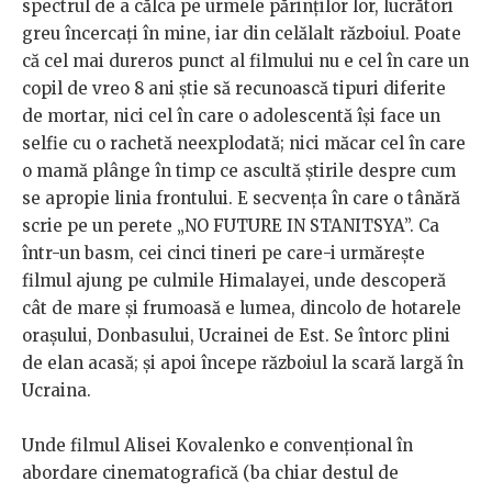
spectrul de a călca pe urmele părinților lor, lucrători
greu încercați în mine, iar din celălalt războiul. Poate
că cel mai dureros punct al filmului nu e cel în care un
copil de vreo 8 ani știe să recunoască tipuri diferite
de mortar, nici cel în care o adolescentă își face un
selfie cu o rachetă neexplodată; nici măcar cel în care
o mamă plânge în timp ce ascultă știrile despre cum
se apropie linia frontului. E secvența în care o tânără
scrie pe un perete „NO FUTURE IN STANITSYA”. Ca
într-un basm, cei cinci tineri pe care-i urmărește
filmul ajung pe culmile Himalayei, unde descoperă
cât de mare și frumoasă e lumea, dincolo de hotarele
orașului, Donbasului, Ucrainei de Est. Se întorc plini
de elan acasă; și apoi începe războiul la scară largă în
Ucraina.
Unde filmul Alisei Kovalenko e convențional în
abordare cinematografică (ba chiar destul de