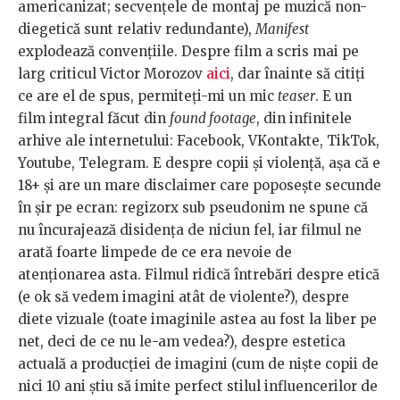
americanizat; secvențele de montaj pe muzică non-
diegetică sunt relativ redundante),
Manifest
explodează convențiile. Despre film a scris mai pe
larg criticul Victor Morozov
aici
, dar înainte să citiți
ce are el de spus, permiteți-mi un mic
teaser
. E un
film integral făcut din
found footage
, din infinitele
arhive ale internetului: Facebook, VKontakte, TikTok,
Youtube, Telegram. E despre copii și violență, așa că e
18+ și are un mare disclaimer care poposește secunde
în șir pe ecran: regizorx sub pseudonim ne spune că
nu încurajează disidența de niciun fel, iar filmul ne
arată foarte limpede de ce era nevoie de
atenționarea asta. Filmul ridică întrebări despre etică
(e ok să vedem imagini atât de violente?), despre
diete vizuale (toate imaginile astea au fost la liber pe
net, deci de ce nu le-am vedea?), despre estetica
actuală a producției de imagini (cum de niște copii de
nici 10 ani știu să imite perfect stilul influencerilor de