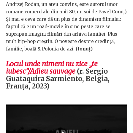
Andrzej Rodan, un ateu convins, este autorul unor
romane comerciale din anii 80, un soi de Pavel Coruț.)
Și mai e ceva care dă un plus de dinamism filmului:
faptul că e un road-movie în sine peste care se
suprapun imagini filmări din arhiva familiei. Plus
mult hip-hop creștin. O poveste despre credință,
familie, boală & Polonia de azi.
(Ionuț)
Locul unde nimeni nu zice „te
iubesc”/Adieu sauvage
(r. Sergio
Guataquira Sarmiento, Belgia,
Franța, 2023)