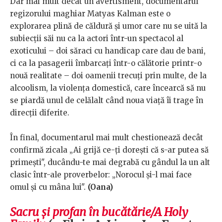
Dar mai mult decât un avertisment, documentarul
regizorului maghiar Matyas Kalman este o
explorarea plină de căldură și umor care nu se uită la
subiecții săi nu ca la actori într-un spectacol al
exoticului – doi săraci cu handicap care dau de bani,
ci ca la pasagerii îmbarcați într-o călătorie printr-o
nouă realitate – doi oamenii trecuți prin multe, de la
alcoolism, la violența domestică, care încearcă să nu
se piardă unul de celălalt când noua viață îi trage în
direcții diferite.
În final, documentarul mai mult chestionează decât
confirmă zicala „Ai grijă ce-ți dorești că s-ar putea să
primești", ducându-te mai degrabă cu gândul la un alt
clasic într-ale proverbelor: „Norocul și-l mai face
omul și cu mâna lui".
(Oana)
Sacru și profan în bucătărie/A Holy