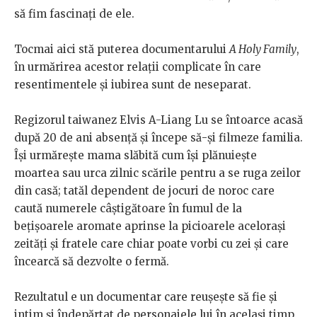
să fim fascinați de ele.
Tocmai aici stă puterea documentarului
A Holy Family
,
în urmărirea acestor relații complicate în care
resentimentele și iubirea sunt de neseparat.
Regizorul taiwanez Elvis A-Liang Lu se întoarce acasă
după 20 de ani absență și începe să-și filmeze familia.
Își urmărește mama slăbită cum își plănuiește
moartea sau urca zilnic scările pentru a se ruga zeilor
din casă; tatăl dependent de jocuri de noroc care
caută numerele câștigătoare în fumul de la
bețișoarele aromate aprinse la picioarele acelorași
zeități și fratele care chiar poate vorbi cu zei și care
încearcă să dezvolte o fermă.
Rezultatul e un documentar care reușește să fie și
intim și îndepărtat de personajele lui în același timp.