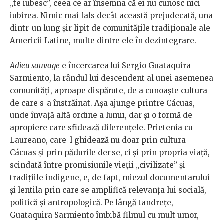
„te iubesc”, ceea ce ar însemna că ei nu cunosc nici
iubirea. Nimic mai fals decât această prejudecată, una
dintr-un lung șir lipit de comunitățile tradiționale ale
Americii Latine, multe dintre ele în dezintegrare.
Adieu sauvage
e încercarea lui Sergio Guataquira
Sarmiento, la rândul lui descendent al unei asemenea
comunități, aproape dispărute, de a cunoaște cultura
de care s-a înstrăinat. Așa ajunge printre Cácuas,
unde învață altă ordine a lumii, dar și o formă de
apropiere care sfidează diferențele. Prietenia cu
Laureano, care-l ghidează nu doar prin cultura
Cácuas și prin pădurile dense, ci și prin propria viață,
scindată între promisiunile vieții „civilizate” și
tradițiile indigene, e, de fapt, miezul documentarului
și lentila prin care se amplifică relevanța lui socială,
politică și antropologică. Pe lângă tandrețe,
Guataquira Sarmiento îmbibă filmul cu mult umor,