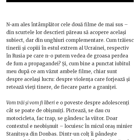
N-am ales întâmplător cele două filme de mai sus –
din scurtele lor descrieri păreau să acopere același
subiect, dar din unghiuri complementare. Cum trăiesc
tinerii și copiii în estul extrem al Ucrainei, respectiv
în Rusia pe care n-o putem vedea de groasa perdea
de fum a propagandei? Și, cum bine a punctat iubitul
meu după ce am văzut ambele filme, chiar sunt
despre același lucru: despre violența care forjează și
retează vieți tinere, de fiecare parte a graniței.
Vom trăi și vom fi liberi
e o poveste despre adolescenți
cât se poate de obișnuiți. Pictează, se dau cu
motocicleta, fac trap, se gândesc la viitor. Doar
contextul e neobișnuit – locuiesc în micul oraș minier
Stanitsya din Donbas. Dintr-un colț îi pândește