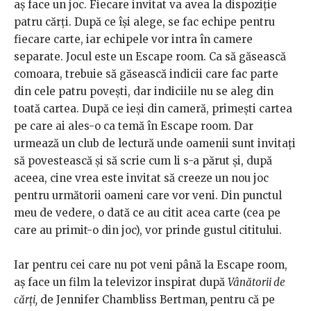
aș face un joc. Fiecare invitat va avea la dispoziție
patru cărți. După ce își alege, se fac echipe pentru
fiecare carte, iar echipele vor intra în camere
separate. Jocul este un Escape room. Ca să găsească
comoara, trebuie să găsească indicii care fac parte
din cele patru povești, dar indiciile nu se aleg din
toată cartea. După ce ieși din cameră, primești cartea
pe care ai ales-o ca temă în Escape room. Dar
urmează un club de lectură unde oamenii sunt invitați
să povestească și să scrie cum li s-a părut și, după
aceea, cine vrea este invitat să creeze un nou joc
pentru următorii oameni care vor veni. Din punctul
meu de vedere, o dată ce au citit acea carte (cea pe
care au primit-o din joc), vor prinde gustul cititului.
Iar pentru cei care nu pot veni până la Escape room,
aș face un film la televizor inspirat după
Vânătorii de
cărți,
de Jennifer Chambliss Bertman
,
pentru că pe