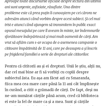
Aproape toate discursurile oficiale despre lectură din ultimii
ani sunt urgente, asfixiate, răsuflate. Una dintre
probleme este că prea puțin îi cunoaștem pe cei cărora ne
adresăm atunci când vorbim despre acest subiect. Și cel mai
trist e atunci când ajungem să transmitem în public exact
opusul mesajului pe care îl aveam în minte, iar îndemnurile
sforăitoare îndepărtează și mai mult oamenii de cărți. Am
vrut să aflăm cum s-ar ocupa de o asemenea campanie o
cititoare împătimită de 11 ani, care pe deasupra a și înscris
pe frigiderul familiei o serie de drepturi ale cititorilor.
Pentru că cititorii au și ei drepturi. Unii le știu, alții nu,
dar cel mai bine ar fi să vorbiți cu copiii despre
subiectul ăsta. Eu așa am făcut azi cu Smaranda,
fiica mea cea mare care până la 11 ani cât împlinește
în curând, a citit o grămadă de cărți. De fapt, deși nu
ne-am numărat cărțile până acum, cred că biblioteca
ei este la fel de mare ca și a mea. Sunt și cărțile