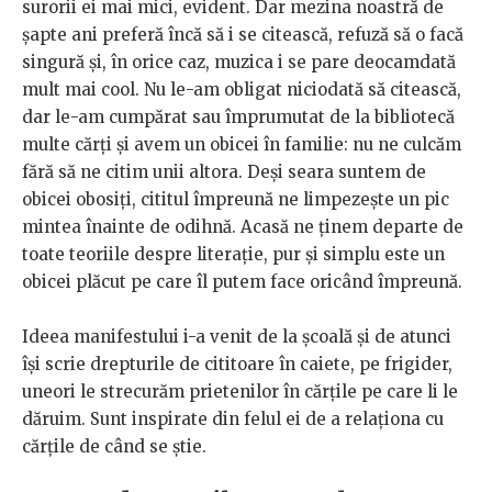
surorii ei mai mici, evident. Dar mezina noastră de
șapte ani preferă încă să i se citească, refuză să o facă
singură și, în orice caz, muzica i se pare deocamdată
mult mai cool. Nu le-am obligat niciodată să citească,
dar le-am cumpărat sau împrumutat de la bibliotecă
multe cărți și avem un obicei în familie: nu ne culcăm
fără să ne citim unii altora. Deși seara suntem de
obicei obosiți, cititul împreună ne limpezește un pic
mintea înainte de odihnă. Acasă ne ținem departe de
toate teoriile despre literație, pur și simplu este un
obicei plăcut pe care îl putem face oricând împreună.
Ideea manifestului i-a venit de la școală și de atunci
își scrie drepturile de cititoare în caiete, pe frigider,
uneori le strecurăm prietenilor în cărțile pe care li le
dăruim. Sunt inspirate din felul ei de a relaționa cu
cărțile de când se știe.