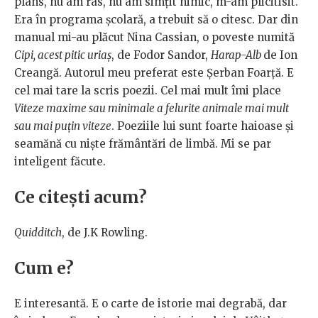
plâns, nu am râs, nu am simțit nimic, m-am plicitisit.
Era în programa școlară, a trebuit să o citesc. Dar din
manual mi-au plăcut Nina Cassian, o poveste numită
Cipi, acest pitic uriaș
, de Fodor Sandor,
Harap-Alb
de Ion
Creangă. Autorul meu preferat este Șerban Foarță. E
cel mai tare la scris poezii. Cel mai mult îmi place
Viteze maxime sau minimale a felurite animale mai mult
sau mai puțin viteze
. Poeziile lui sunt foarte haioase și
seamănă cu niște frământări de limbă. Mi se par
inteligent făcute.
Ce citești acum?
Quidditch
, de J.K Rowling.
Cum e?
E interesantă. E o carte de istorie mai degrabă, dar