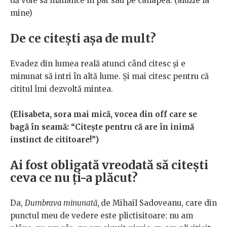
dă voie să mănânce în pat sau pe canapea. (aluzie la
mine)
De ce citești așa de mult?
Evadez din lumea reală atunci când citesc și e
minunat să intri în altă lume. Și mai citesc pentru că
cititul îmi dezvoltă mintea.
(Elisabeta, sora mai mică, vocea din off care se
bagă în seamă: “Citește pentru că are în inimă
instinct de cititoare!”)
Ai fost obligată vreodată să citești
ceva ce nu ți-a plăcut?
Da,
Dumbrava minunată,
de Mihail Sadoveanu, care din
punctul meu de vedere este plictisitoare: nu am