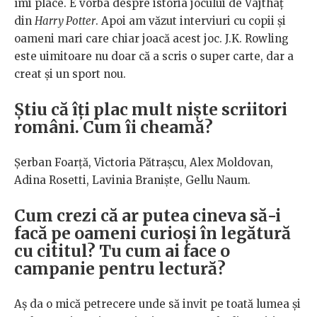
îmi place. E vorba despre istoria jocului de Vâjthaț
din
Harry Potter
. Apoi am văzut interviuri cu copii și
oameni mari care chiar joacă acest joc. J.K. Rowling
este uimitoare nu doar că a scris o super carte, dar a
creat și un sport nou.
Știu că îți plac mult niște scriitori
români. Cum îi cheamă?
Șerban Foarță, Victoria Pătrașcu, Alex Moldovan,
Adina Rosetti, Lavinia Braniște, Gellu Naum.
Cum crezi că ar putea cineva să-i
facă pe oameni curioși în legătură
cu cititul? Tu cum ai face o
campanie pentru lectură?
Aș da o mică petrecere unde să invit pe toată lumea și