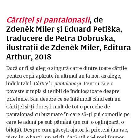
Cârtițel și pantalonașii
, de
Zdeněk Miler și Eduard Petiška,
traducere de Petra Dobruska,
ilustrații de
Zdeněk Miler,
Editura
Arthur, 2018
Dacă ar fi să aleg o singură carte dintre toate cărțile
pentru copii apărute în ultimul an la noi, aș alege,
indubitabil,
Cârtițel și pantalonașii
. Pentru că e o
poveste simplă și teribil de înduioșătoare despre
prietenie. Sau despre ce se întâmplă când ești un
Cârtițel și-ți dorești mult de tot o pereche de
pantalonași cu buzunare în care să-ți pui comorile pe
care le aduni pe sub pământ (un cui, o oglinjoară, o
biluță). Despre cum găsești ajutor la prieteni (un rac,
niște in, o barză, un arici), dacă știi să-i rogi frumos.