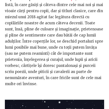
listă, în care găsiți și câteva dintre cele mai noi și mai
vioaie cărți pentru copii, dar și titluri clasice, care din
miezul unui 2018 agitat fac legătura directă cu
copilăriile noastre de acum câteva decenii. Toate
sunt, însă, pline de culoare și imaginație, prietenoase
și pline de sentimente care dau bătăi de cap lumii
adulților. Între coperțile lor, se deschid portaluri spre
lumi posibile mai bune, unde cu toții putem învăța
(sau ne putem reaminti) cât de importante sunt
prietenia, înțelegerea și curajul, unde lupii și aricii
vorbesc, cârtițele își doresc pantalonași și purceii
scriu poezii, unde piticii și cavalerii au parte de
nenumărate aventuri, în care fricile sunt de cele mai
multe ori învinse.