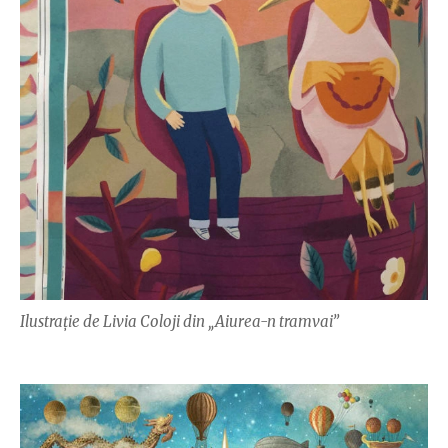
Ilustrație de Livia Coloji din „Aiurea-n tramvai”