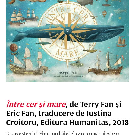
Între cer și mare
, de Terry Fan și
Eric Fan, t
raducere de Iustina
Croitoru,
Editura Humanitas, 2018
E povestea lui Finn, un băiețel care construiește o