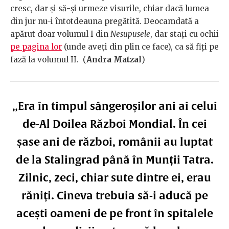
cresc, dar și să-și urmeze visurile, chiar dacă lumea
din jur nu-i întotdeauna pregătită. Deocamdată a
apărut doar volumul I din
Nesupusele
, dar stați cu ochii
pe pagina lor
(unde aveți din plin ce face), ca să fiți pe
fază la volumul II. (
Andra Matzal
)
„Era în timpul sângeroșilor ani ai celui
de-Al Doilea Război Mondial. În cei
șase ani de război, românii au luptat
de la Stalingrad până în Munții Tatra.
Zilnic, zeci, chiar sute dintre ei, erau
răniți. Cineva trebuia să-i aducă pe
acești oameni de pe front în spitalele