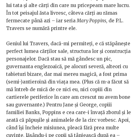
lui tata și alte cărți din care nu pricepeam mare lucru.
În tot peisajul ăsta livresc, câteva cărți au rămas
fermecate până azi – iar seria
Mary Poppins
, de P.L.
Travers se numără printre ele.
Geniul lui Travers, dacă-mi permiteți, e că stăpânește
perfect lumea cărților sale, structura lor și construcția
personajelor. Dacă stau să mă gândesc un pic,
guvernanta englezoaică, pe alocuri severă, alteori cu
tabieturi bizare, dar mai mereu magică, a fost prima
(semi-)antieroină din viața mea. (Plus că m-a făcut să
mă întreb de mică de ce nici eu, nici copiii din
cartierele periferice în care am crescut nu avem bone
sau guvernante.) Pentru Jane și George, copiii
familiei Banks, Poppins e cea care-i învață zborul și le
arată că păpușile și animalele de la circ vorbesc. Apoi,
când își încheie misiunea, pleacă fără prea multe
cuvinte, lăsându-i pe copii să tânjească după ea –