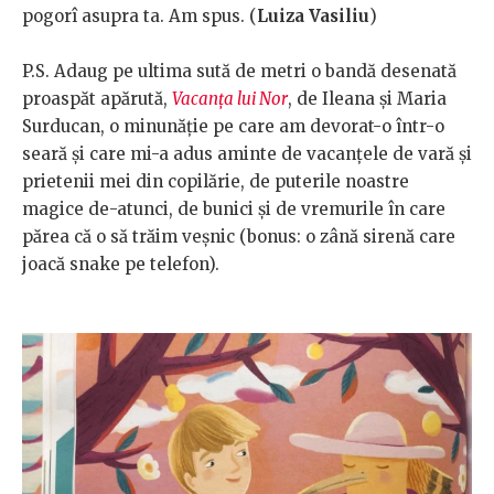
pogorî asupra ta. Am spus. (
Luiza Vasiliu
)
P.S. Adaug pe ultima sută de metri o bandă desenată
proaspăt apărută,
Vacanța lui Nor
, de Ileana și Maria
Surducan, o minunăție pe care am devorat-o într-o
seară și care mi-a adus aminte de vacanțele de vară și
prietenii mei din copilărie, de puterile noastre
magice de-atunci, de bunici și de vremurile în care
părea că o să trăim veșnic (bonus: o zână sirenă care
joacă snake pe telefon).