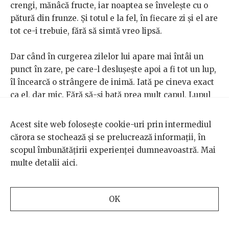
crengi, mănâcă fructe, iar noaptea se învelește cu o
pătură din frunze. Și totul e la fel, în fiecare zi și el are
tot ce-i trebuie, fără să simtă vreo lipsă.
Dar când în curgerea zilelor lui apare mai întâi un
punct în zare, pe care-l deslușește apoi a fi tot un lup,
îl încearcă o strângere de inimă. Iată pe cineva exact
ca el, dar mic. Fără să-și bată prea mult capul, Lupul
cel Mare îi oferă celui mic un colțișor de pătură,
câteva fructe și crengile pentru gimnastică. Dar apoi,
Acest site web folosește cookie-uri prin intermediul
în seara zilei următoare, când cel mare se întoarce
cărora se stochează și se prelucrează informații, în
din plimbare, cel mic – ia-l de unde nu-i.
scopul îmbunătățirii experienței dumneavoastră. Mai
multe detalii
aici
.
Lupul cel Mare și Lupul cel Mic
e despre oglindirea în
celălalt, prietenie și generozitate. E și despre
pierdere și regăsire. Dar, poate cel mai important, e
OK
despre cum poți să faci loc să se scurgă în inimă mai
multă iubire și încredere decât frică și singurătate.