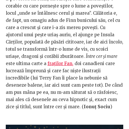
corabie cu care pornește spre o lume a poveștilor,
locul „unde se întâlnesc cerul și marea”. Călătoria e,
de fapt, un omagiu adus de Finn bunicului său, cel cu
care a crescut și care i-a zis mereu povești. Cu
ajutorul unui pește uriaș auriu, el ajunge pe Insula
Cărților, populată de păsări cititoare, iar de aici încolo,
totul se transformă într-o lume de vis, cu scoici
uriașe, dragoni și corăbii zburătoare.
Între cer și mare
este ultima carte a
fraților Fan,
doi canadieni care
lucrează împreună și care fac niște ilustrații
incredibile (lui Terry Fan îi place la nebunie să
deseneze balene, iar aici sunt cam peste tot). De când
am pus mâna pe ea, nu m-am săturat să o răsfoiesc,
mai ales că desenele au ceva hipnotic și, exact cum
zice și titlul, sunt între cer și mare. (
Ionuț Sociu
)