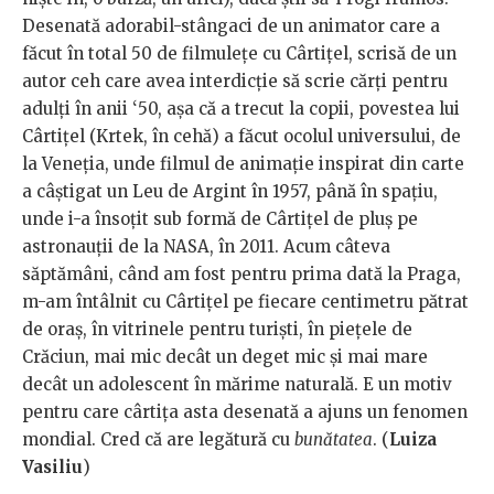
Desenată adorabil-stângaci de un animator care a
făcut în total 50 de filmulețe cu Cârtițel, scrisă de un
autor ceh care avea interdicție să scrie cărți pentru
adulți în anii ‘50, așa că a trecut la copii, povestea lui
Cârtițel (Krtek, în cehă) a făcut ocolul universului, de
la Veneția, unde filmul de animație inspirat din carte
a câștigat un Leu de Argint în 1957, până în spațiu,
unde i-a însoțit sub formă de Cârtițel de pluș pe
astronauții de la NASA, în 2011. Acum câteva
săptămâni, când am fost pentru prima dată la Praga,
m-am întâlnit cu Cârtițel pe fiecare centimetru pătrat
de oraș, în vitrinele pentru turiști, în piețele de
Crăciun, mai mic decât un deget mic și mai mare
decât un adolescent în mărime naturală. E un motiv
pentru care cârtița asta desenată a ajuns un fenomen
mondial. Cred că are legătură cu
bunătatea
. (
Luiza
Vasiliu
)