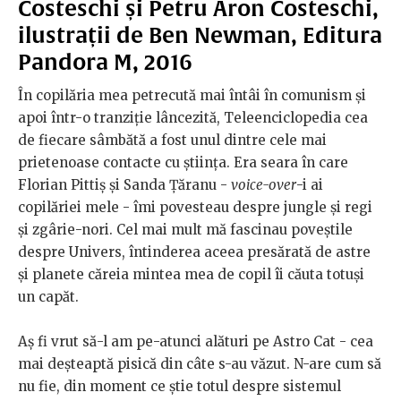
Costeschi și Petru Aron Costeschi,
ilustrații de Ben Newman, Editura
Pandora M, 2016
În copilăria mea petrecută mai întâi în comunism și
apoi într-o tranziție lâncezită, Teleenciclopedia cea
de fiecare sâmbătă a fost unul dintre cele mai
prietenoase contacte cu știința. Era seara în care
Florian Pittiș și Sanda Țăranu -
voice-over
-i ai
copilăriei mele - îmi povesteau despre jungle și regi
și zgârie-nori. Cel mai mult mă fascinau poveștile
despre Univers, întinderea aceea presărată de astre
și planete căreia mintea mea de copil îi căuta totuși
un capăt.
Aș fi vrut să-l am pe-atunci alături pe Astro Cat - cea
mai deșteaptă pisică din câte s-au văzut. N-are cum să
nu fie, din moment ce știe totul despre sistemul