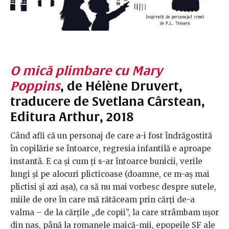
O mică plimbare cu Mary
Poppins
, de Hélène Druvert,
traducere de Svetlana Cârstean,
Editura Arthur, 2018
Când afli că un personaj de care a-i fost îndrăgostită
în copilărie se întoarce, regresia infantilă e aproape
instantă. E ca și cum ți s-ar întoarce bunicii, verile
lungi și pe alocuri plicticoase (doamne, ce m-aș mai
plictisi și azi așa), ca să nu mai vorbesc despre sutele,
miile de ore în care mă rătăceam prin cărți de-a
valma – de la cărțile „de copii”, la care strâmbam ușor
din nas, până la romanele maică-mii, epopeile SF ale