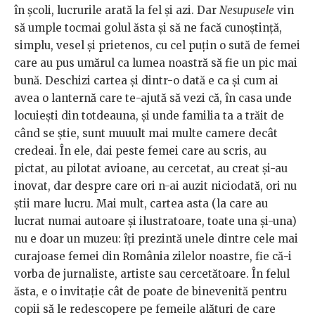
în școli, lucrurile arată la fel și azi. Dar
Nesupusele
vin
să umple tocmai golul ăsta și să ne facă cunoștință,
simplu, vesel și prietenos, cu cel puțin o sută de femei
care au pus umărul ca lumea noastră să fie un pic mai
bună. Deschizi cartea și dintr-o dată e ca și cum ai
avea o lanternă care te-ajută să vezi că, în casa unde
locuiești din totdeauna, și unde familia ta a trăit de
când se știe, sunt muuult mai multe camere decât
credeai. În ele, dai peste femei care au scris, au
pictat, au pilotat avioane, au cercetat, au creat și-au
inovat, dar despre care ori n-ai auzit niciodată, ori nu
știi mare lucru. Mai mult, cartea asta (la care au
lucrat numai autoare și ilustratoare, toate una și-una)
nu e doar un muzeu: îți prezintă unele dintre cele mai
curajoase femei din România zilelor noastre, fie că-i
vorba de jurnaliste, artiste sau cercetătoare. În felul
ăsta, e o invitație cât de poate de binevenită pentru
copii să le redescopere pe femeile alături de care