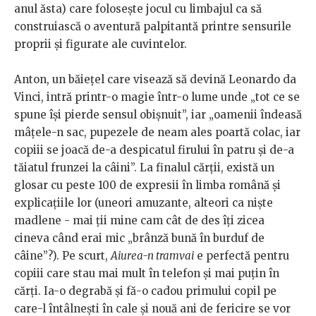
anul ăsta) care folosește jocul cu limbajul ca să
construiască o aventură palpitantă printre sensurile
proprii și figurate ale cuvintelor.
Anton, un băiețel care visează să devină Leonardo da
Vinci, intră printr-o magie într-o lume unde „tot ce se
spune își pierde sensul obișnuit”, iar „oamenii îndeasă
mâțele-n sac, pupezele de neam ales poartă colac, iar
copiii se joacă de-a despicatul firului în patru și de-a
tăiatul frunzei la câini”. La finalul cărții, există un
glosar cu peste 100 de expresii în limba română și
explicațiile lor (uneori amuzante,
alteori ca niște
madlene - mai ții mine cam cât de des îți zicea
cineva când erai mic „brânză bună în burduf de
câine”?). Pe scurt,
Aiurea-n tramvai
e perfectă pentru
copiii care stau mai mult în telefon și mai puțin în
cărți. Ia-o degrabă și fă-o cadou primului copil pe
care-l întâlnești în cale și nouă ani de fericire se vor