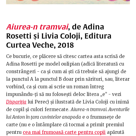
Aiurea-n tramvai
, de Adina
Rosetti și Livia Coloji, Editura
Curtea Veche, 2018
Ce bucurie, ce plăcere să citesc cartea asta scrisă de
Adina Rosetti pe model oulipian (adică literatură cu
constrângeri - ca și cum ai ști că trebuie să ajungi de
la punctul A la punctul B doar prin sărituri, sau, literar
vorbind, ca și cum ai scrie un roman întreg
impunându-ți să nu folosești deloc litera „e” - vezi
Dispariția
lui Perec) și ilustrată de Livia Coloji cu inimă
de copil și culori fermecate.
Aiurea-n tramvai. Aventurile
lui Anton în țara cuvintelor anapoda
e o frumusețe de
carte (nu e o întâmplare că tocmai a primit premiul
pentru
cea mai frumoasă carte pentru copii
apărută