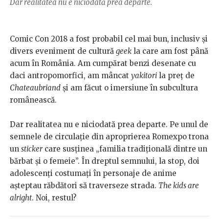
Dar realitatea nu e niciodată prea departe.
Comic Con 2018 a fost probabil cel mai bun, inclusiv și
divers eveniment de cultură
geek
la care am fost până
acum în România. Am cumpărat benzi desenate cu
daci antropomorfici, am mâncat
yakitori
la preț de
Chateaubriand
și am făcut o imersiune în subcultura
românească.
Dar realitatea nu e niciodată prea departe. Pe unul de
semnele de circulație din aproprierea Romexpo trona
un
sticker
care susținea „familia tradițională dintre un
bărbat și o femeie”. În dreptul semnului, la stop, doi
adolescenți costumați în personaje de anime
așteptau răbdători să traverseze strada.
The kids are
alright
. Noi, restul?