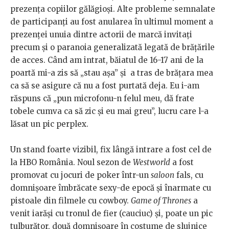
prezența copiilor gălăgioși. Alte probleme semnalate
de participanți au fost anularea în ultimul moment a
prezenței unuia dintre actorii de marcă invitați
precum și o paranoia generalizată legată de brățările
de acces. Când am intrat, băiatul de 16-17 ani de la
poartă mi-a zis să „stau așa” și a tras de brățara mea
ca să se asigure că nu a fost purtată deja. Eu i-am
răspuns că „pun microfonu-n felul meu, dă frate
tobele cumva ca să zic și eu mai greu”, lucru care l-a
lăsat un pic perplex.
Un stand foarte vizibil, fix lângă intrare a fost cel de
la HBO România. Noul sezon de
Westworld
a fost
promovat cu jocuri de poker într-un
saloon
fals, cu
domnișoare îmbrăcate sexy-de epocă și înarmate cu
pistoale din filmele cu cowboy.
Game of Thrones
a
venit iarăși cu tronul de fier (cauciuc) și, poate un pic
tulburător, două domnișoare în costume de slujnice