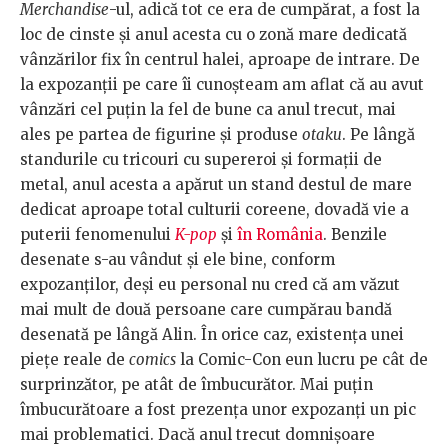
Merchandise
-ul, adică tot ce era de cumpărat, a fost la
loc de cinste și anul acesta cu o zonă mare dedicată
vânzărilor fix în centrul halei, aproape de intrare. De
la expozanții pe care îi cunoșteam am aflat că au avut
vânzări cel puțin la fel de bune ca anul trecut, mai
ales pe partea de figurine și produse
otaku
. Pe lângă
standurile cu tricouri cu supereroi și formații de
metal, anul acesta a apărut un stand destul de mare
dedicat aproape total culturii coreene, dovadă vie a
puterii fenomenului
K-pop
și
în România
. Benzile
desenate s-au vândut și ele bine, conform
expozanților, deși eu personal nu cred că am văzut
mai mult de două persoane care cumpărau bandă
desenată pe lângă Alin. În orice caz, existența unei
piețe reale de
comics
la Comic-Con eun lucru pe cât de
surprinzător, pe atât de îmbucurător. Mai puțin
îmbucurătoare a fost prezența unor expozanți un pic
mai problematici. Dacă anul trecut domnișoare