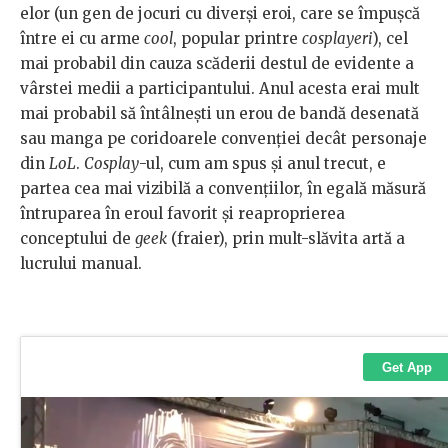
elor (un gen de jocuri cu diverși eroi, care se împușcă
între ei cu arme
cool
, popular printre
cosplayeri
), cel
mai probabil din cauza scăderii destul de evidente a
vârstei medii a participantului. Anul acesta erai mult
mai probabil să întâlnești un erou de bandă desenată
sau manga pe coridoarele convenției decât personaje
din
LoL
.
Cosplay
-ul, cum am spus și anul trecut, e
partea cea mai vizibilă a convențiilor, în egală măsură
întruparea în eroul favorit și reaproprierea
conceptului de
geek
(fraier), prin mult-slăvita artă a
lucrului manual.