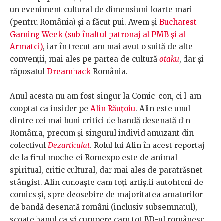
un eveniment cultural de dimensiuni foarte mari
(pentru România) și a făcut pui. Avem și
Bucharest
Gaming Week (sub înaltul patronaj al PMB și al
Armatei)
, iar în trecut am mai avut o suită de alte
convenții, mai ales pe partea de cultură
otaku
, dar și
răposatul
Dreamhack
România.
Anul acesta nu am fost singur la Comic-con, ci l-am
cooptat ca
insider pe
Alin Răuțoiu
. Alin este unul
dintre cei mai buni critici de bandă desenată din
România, precum și singurul individ amuzant din
colectivul
Dezarticulat
. Rolul lui Alin în acest reportaj
de la firul mochetei Romexpo este de animal
spiritual, critic cultural, dar mai ales de paratrăsnet
stângist. Alin cunoaște cam toți artiștii autohtoni de
comics și, spre deosebire de majoritatea amatorilor
de bandă desenată români (inclusiv subsemnatul),
scoate banul ca să cumpere cam tot BD-ul românesc