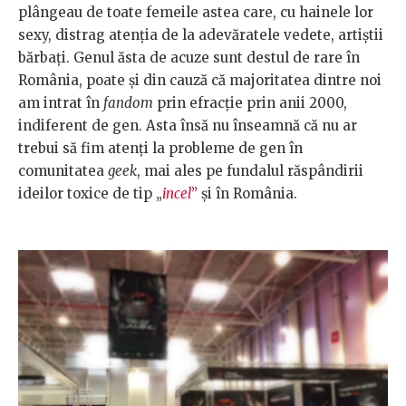
plângeau de toate femeile astea care, cu hainele lor
sexy, distrag atenția de la adevăratele vedete, artiștii
bărbați. Genul ăsta de acuze sunt destul de rare în
România, poate și din cauză că majoritatea dintre noi
am intrat în
fandom
prin efracție prin anii 2000,
indiferent de gen. Asta însă nu înseamnă că nu ar
trebui să fim atenți la probleme de gen în
comunitatea
geek
, mai ales pe fundalul răspândirii
ideilor toxice de tip „
incel
”
și în România.