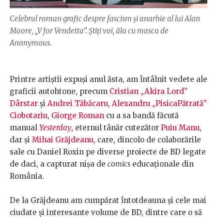
Celebrul roman grafic despre fascism și anarhie al lui Alan
Moore, „V for Vendetta”. Știți voi, ăla cu masca de
Anonymous.
Printre artiștii expuși anul ăsta, am întâlnit vedete ale
graficii autohtone, precum
Cristian „Akira Lord”
Dârstar
și
Andrei Tăbăcaru
,
Alexandru „PisicaPătrată”
Ciobotariu
,
Giorge Roman
cu a sa bandă făcută
manual
Yesterday
, eternul tânăr cutezător
Puiu Manu
,
dar și
Mihai Grăjdeanu
, care, dincolo de colaborările
sale cu Daniel Roxin pe diverse proiecte de BD legate
de daci, a capturat nișa de
comics
educaționale din
România.
De la Grăjdeanu am cumpărat întotdeauna și cele mai
ciudate și interesante volume de BD, dintre care o să