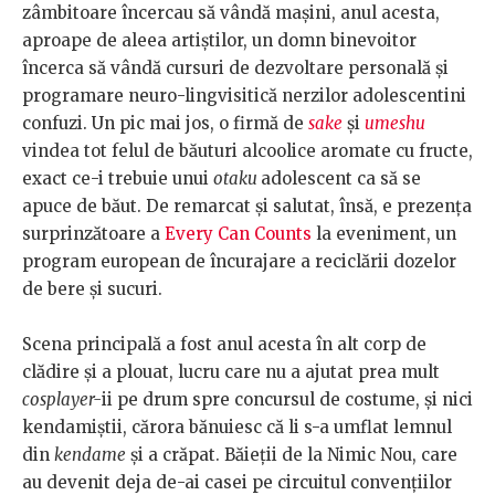
zâmbitoare încercau să vândă mașini, anul acesta,
aproape de aleea artiștilor, un domn binevoitor
încerca să vândă cursuri de dezvoltare personală și
programare neuro-lingvisitică nerzilor adolescentini
confuzi. Un pic mai jos, o firmă de
sake
și
umeshu
vindea tot felul de băuturi alcoolice aromate cu fructe,
exact ce-i trebuie unui
otaku
adolescent ca să se
apuce de băut. De remarcat și salutat, însă, e prezența
surprinzătoare a
Every Can Counts
la eveniment, un
program european de încurajare a reciclării dozelor
de bere și sucuri.
Scena principală a fost anul acesta în alt corp de
clădire și a plouat, lucru care nu a ajutat prea mult
cosplayer-
ii pe drum spre concursul de costume, și nici
kendamiștii, cărora bănuiesc că li s-a umflat lemnul
din
kendame
și a crăpat. Băieții de la Nimic Nou, care
au devenit deja de-ai casei pe circuitul convențiilor