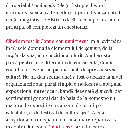
din serialul
Handmaid’s Tale
(o distopie despre
oprimarea sexuală a femeilor) îți promiteau zâmbind
două luni gratis de HBO Go dacă treceai pe la standul
principal să completezi un chestionar.
Când am fost la Comic-con anul trecut
, m-a lovit până
în plăsele dominația elementului de
gaming
, de la
cosplay
la spațiul expozițional oferit. Anul acesta,
parcă pentru a se diferenția de concurență, Comic-
con-ul a redevenit un pic mai mult despre
comics
și
cultură. Nu-mi dau seama dacă a fost o decizie la nivel
organizatoric sau pur și simplu o realocare a spațiului
expozițional între jocuri, bandă desenată și
merch
, dar
sentimentul general dat de hala de la Romexpo nu
mai era de expoziție cu vânzare de jocuri pe
calculator, ci de festival de cultură
geek
. Aleea
artiștilor avea un spațiu mult mai mare repartizat și
în centrul lui trona
David Lloyd
, artistul care a