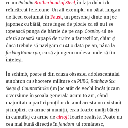
cu un
Paladin
Brotherhood of Steel
,
în fața dubei de
reîncărcat telefoane. Un alt exemplu: un băiat lungan
de liceu costumat în
Faust
, un personaj dintr-un joc
japonez cu bătăi, care fugea de ploaie ca să nu i se
topească punga de hârtie de pe cap.
Cosplay
-ul ne
oferă această supapă de trăire a fanteziilor, chiar și
dacă trebuie să navigăm cu 41 o dată pe an, până la
fucking Romexpo
, ca să ajungem undeva unde să fim
înțeleși.
În schimb, poate și din cauza obsesiei adolescentului
autohton cu shootere militare ca
PUBG
,
Rainbow Six:
Siege
și
CounterStrike
(un joc atât de vechi încât jucam
o versiune în școala generală acum 16 ani, când
majoritatea participanților de anul acesta nu existau)
și implicit cu arme și muniții, erau foarte mulți băieți
în camuflaj cu arme de
airsoft
foarte realiste. Poate nu
cea mai bună direcție în
fandom
-ul românesc,