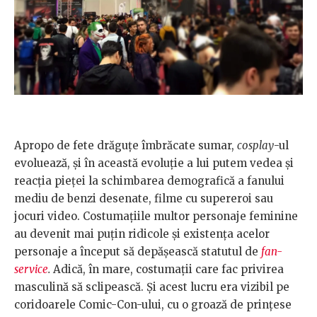
Apropo de fete drăguțe îmbrăcate sumar,
cosplay
-ul
evoluează, și în această evoluție a lui putem vedea și
reacția pieței la schimbarea demografică a fanului
mediu de benzi desenate, filme cu supereroi sau
jocuri video. Costumațiile multor personaje feminine
au devenit mai puțin ridicole și existența acelor
personaje a început să depășească statutul de
fan-
service
.
Adică, în mare, costumații care fac privirea
masculină să sclipească. Și acest lucru era vizibil pe
coridoarele Comic-Con-ului, cu o groază de prințese