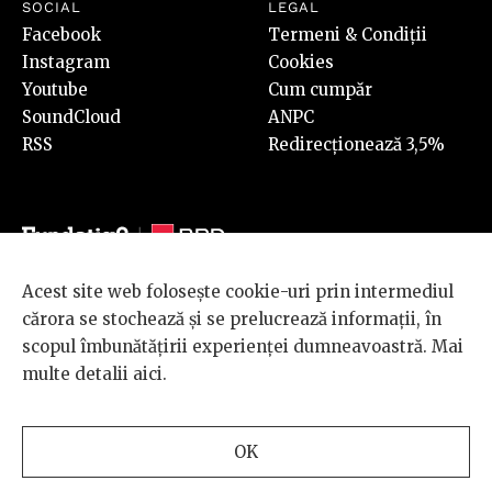
SOCIAL
LEGAL
Facebook
Termeni & Condiții
Instagram
Cookies
Youtube
Cum cumpăr
SoundCloud
ANPC
RSS
Redirecționează 3,5%
Acest site web folosește cookie-uri prin intermediul
© 2026 BRD Groupe Société Générale, toate drepturile rezervate.
cărora se stochează și se prelucrează informații, în
Scena 9 este un proiect sustinut de
BRD GROUPE SOCIÉTÉ
scopul îmbunătățirii experienței dumneavoastră. Mai
GÉNÉRALE
.
multe detalii
aici
.
Design and development
OK
by
INTERKORP