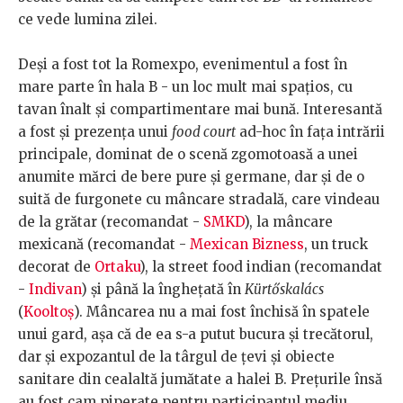
ce vede lumina zilei.
Deși a fost tot la Romexpo, evenimentul a fost în
mare parte în hala B - un loc mult mai spațios, cu
tavan înalt și compartimentare mai bună. Interesantă
a fost și prezența unui
food court
ad-hoc în fața intrării
principale, dominat de o scenă zgomotoasă a unei
anumite mărci de bere pure și germane, dar și de o
suită de furgonete cu mâncare stradală, care vindeau
de la grătar (recomandat -
SMKD
), la mâncare
mexicană (recomandat -
Mexican Bizness
, un truck
decorat de
Ortaku
), la street food indian (recomandat
-
Indivan
) și până la înghețată în
Kürtőskalács
(
Kooltoș
). Mâncarea nu a mai fost închisă în spatele
unui gard, așa că de ea s-a putut bucura și trecătorul,
dar și expozantul de la târgul de țevi și obiecte
sanitare din cealaltă jumătate a halei B. Prețurile însă
au fost cam piperate pentru participantul mediu,