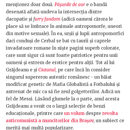
menționez doar două.
Pășunile de aur
e o bandă
desenată aflată undeva la intersecția dintre
dacopatie și
f
urry fandom
(adică oameni cărora le
place să se îmbrace în animale antropomorfe, uneori
din motive sexuale). În ea, urșii și lupii antropomorfici
daci conduși de Cerbal se bat cu taurii și caprele
invadatoare romane în niște pagini superb colorate,
care sunt sigur că sunt foarte patriotice pentru unii
oameni și extrem de erotice pentru alții. Tot al lui
Grăjdeanu e și
Ciutanul
, pe care încă în consider
singurul supererou autentic românesc - un băiat
modificat genetic de Mafia Globalistă a Fotbalului și
antrenat de mic ca să fie zeul golgetterilor. Adică un
fel de Messi. Lăsând glumele la o parte, anul acesta
Grăjdeanu a venit cu o largă selecție de benzi
educaționale, printre care
un volum
despre
revolta
anticomunistă a muncitorilor din Brașov
, un subiect ce
merită mai multă popularizare.