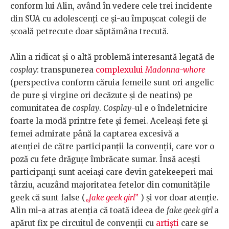
conform lui Alin, având în vedere cele trei incidente
din SUA cu adolescenți ce și-au împușcat colegii de
școală petrecute doar săptămâna trecută.
Alin a ridicat și o altă problemă interesantă legată de
cosplay
: transpunerea
complexului
Madonna-whore
(perspectiva conform căruia femeile sunt ori angelic
de pure și virgine ori decăzute și de neatins) pe
comunitatea de
cosplay
.
Cosplay
-ul e o îndeletnicire
foarte la modă printre fete și femei. Aceleași fete și
femei admirate până la captarea excesivă a
atenției de către participanții la convenții, care vor o
poză cu fete drăguțe îmbrăcate sumar. Însă acești
participanți sunt aceiași care devin gatekeeperi mai
târziu, acuzând majoritatea fetelor din comunitățile
geek că sunt false (
„
fake geek girl
”
) și vor doar atenție.
Alin mi-a atras atenția că toată ideea de
fake geek girl
a
apărut fix pe circuitul de convenții cu
artiști
care se