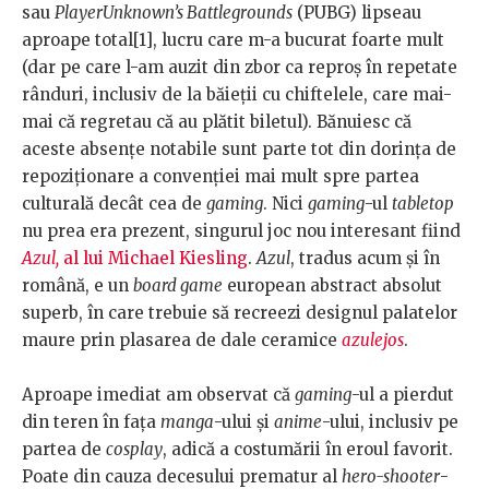
sau
PlayerUnknown’s Battlegrounds
(PUBG) lipseau
aproape total[1], lucru care m-a bucurat foarte mult
(dar pe care l-am auzit din zbor ca reproș în repetate
rânduri, inclusiv de la băieții cu chiftelele, care mai-
mai că regretau că au plătit biletul). Bănuiesc că
aceste absențe notabile sunt parte tot din dorința de
repoziționare a convenției mai mult spre partea
culturală decât cea de
gaming
. Nici
gaming
-ul
tabletop
nu prea era prezent, singurul joc nou interesant fiind
Azul,
al lui Michael Kiesling
.
Azul
, tradus acum și în
română, e un
board game
european abstract absolut
superb, în care trebuie să recreezi designul palatelor
maure prin plasarea de dale ceramice
azulejos
.
Aproape imediat am observat că
gaming
-ul a pierdut
din teren în fața
manga
-ului și
anime
-ului, inclusiv pe
partea de
cosplay
, adică a costumării în eroul favorit.
Poate din cauza decesului prematur al
hero-shooter
-