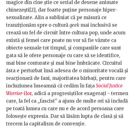
magice din cine știe ce serial de desene animate
chinezești[2], dar foarte puține personaje hiper-
sexualizate. Alin a subliniat că pe măsură ce
tranziționăm spre o cultură
geek
mai inclusivă se
crează un fel de circuit între cultura pop, unde acum
există și femei care poate nu vor să fie văzute ca
obiecte sexuale tot timpul, și companiile care sunt
gata să le ofere personaje cu care să se identifice,
mai bine conturate și mai bine îmbrăcate. Circuitul
ăsta e perturbat însă adesea de o minoritate vocală și
reacționară de fani, majoritatea bărbați, pentru care
incluziunea înseamnă că cedăm în fața
Social Justice
Warrior-
ilor
, adică a progresiștilor exagerați - termen
care, la fel ca „fascist” a ajuns de multe ori să includă
pe toată lumea cu care nu e de acord persoana care
folosește expresia. Dar să lăsăm lupta de clasă și să
trecem la capitalism de convenție.