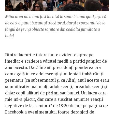
Mâncarea nu a mai fost închisă în spatele unui gard, așa că
de ea s-a putut bucura și trecătorul, dar și expozantul de la
târgul de țevi și obiecte sanitare din cealaltă jumătate a
halei.
Dintre lucrurile interesante evidente aproape
imediat e scăderea vârstei medii a participanților de
anul acesta. Dacă în anii precedenți ponderea era
cam egală între adolescenți și mileniali îmbătrâniți
prematur (ca subsemnatul și ca Alin), anul acesta erau
semnificativ mai mulți adolescenți, preadolescenți și
chiar copii alături de părinți sau bunici. Un lucru care
mie mi-a plăcut, dar care a suscitat anumite reacții
negative de la „seniorii” de 18-20 de ani pe pagina de
Facebook a evenimentului, foarte deranjați de