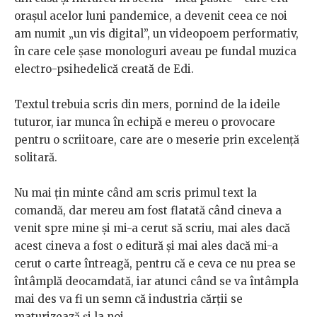
orașul acelor luni pandemice, a devenit ceea ce noi
am numit „un vis digital”, un videopoem performativ,
în care cele șase monologuri aveau pe fundal muzica
electro-psihedelică creată de Edi.
Textul trebuia scris din mers, pornind de la ideile
tuturor, iar munca în echipă e mereu o provocare
pentru o scriitoare, care are o meserie prin excelență
solitară.
Nu mai țin minte când am scris primul text la
comandă, dar mereu am fost flatată când cineva a
venit spre mine și mi-a cerut să scriu, mai ales dacă
acest cineva a fost o editură și mai ales dacă mi-a
cerut o carte întreagă, pentru că e ceva ce nu prea se
întâmplă deocamdată, iar atunci când se va întâmpla
mai des va fi un semn că industria cărții se
maturizează și la noi.