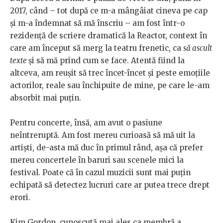
2017, când – tot după ce m-a mângâiat cineva pe cap
și m-a îndemnat să mă înscriu – am fost într-o
rezidență de scriere dramatică la Reactor, context în
care am început să merg la teatru frenetic, ca
să ascult
texte
și să mă prind cum se face. Atentă fiind la
altceva, am reușit să trec încet-încet și peste emoțiile
actorilor, reale sau închipuite de mine, pe care le-am
absorbit mai puțin.
Pentru concerte, însă, am avut o pasiune
neîntreruptă. Am fost mereu curioasă să mă uit la
artiști, de-asta mă duc în primul rând, așa că prefer
mereu concertele în baruri sau scenele mici la
festival. Poate că în cazul muzicii sunt mai puțin
echipată să detectez lucruri care ar putea trece drept
erori.
Kim Gordon, cunoscută mai ales ca membră a