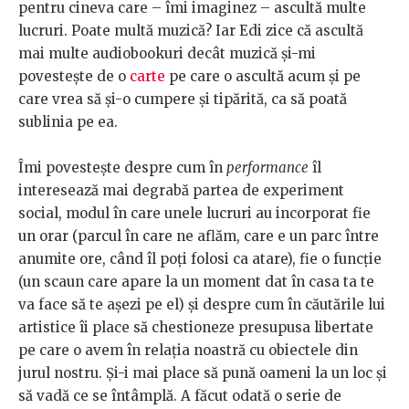
pentru cineva care – îmi imaginez – ascultă multe
lucruri. Poate multă muzică? Iar Edi zice că ascultă
mai multe audiobookuri decât muzică și-mi
povestește de o
carte
pe care o ascultă acum și pe
care vrea să și-o cumpere și tipărită, ca să poată
sublinia pe ea.
Îmi povestește despre cum în
performance
îl
interesează mai degrabă partea de experiment
social, modul în care unele lucruri au incorporat fie
un orar (parcul în care ne aflăm, care e un parc între
anumite ore, când îl poți folosi ca atare), fie o funcție
(un scaun care apare la un moment dat în casa ta te
va face să te așezi pe el) și despre cum în căutările lui
artistice îi place să chestioneze presupusa libertate
pe care o avem în relația noastră cu obiectele din
jurul nostru. Și-i mai place să pună oameni la un loc și
să vadă ce se întâmplă. A făcut odată o serie de