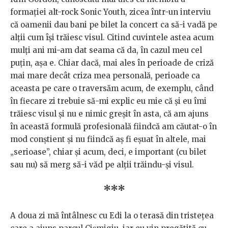
formației alt-rock Sonic Youth, zicea într-un interviu
că oamenii dau bani pe bilet la concert ca să-i vadă pe
alții cum își trăiesc visul. Citind cuvintele astea acum
mulți ani mi-am dat seama că da, în cazul meu cel
puțin, așa e. Chiar dacă, mai ales în perioade de criză
mai mare decât criza mea personală, perioade ca
aceasta pe care o traversăm acum, de exemplu, când
în fiecare zi trebuie să-mi explic eu mie că și eu îmi
trăiesc visul și nu e nimic greșit în asta, că am ajuns
în această formulă profesională fiindcă am căutat-o în
mod conștient și nu fiindcă aș fi eșuat în altele, mai
„serioase”, chiar și acum, deci, e important (cu bilet
sau nu) să merg să-i văd pe alții trăindu-și visul.
***
A doua zi mă întâlnesc cu Edi la o terasă din tristețea