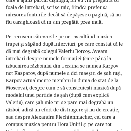
care a ajuns parcul Cișmigiu, iar eu vin pregătită cu
foaia de întrebări, scrise mic, fiindcă prefer să
micșorez fonturile decât să depășesc o pagină, să nu
fiu caraghioasă că m-am pregătit prea mult.
Petrecusem câteva zile pe net ascultând muzica
trupei și săpând după interviuri, pe care constat că le
dă mai degrabă colegul Valeriu Borcoș. Aveam
întrebări despre numele formației (care până la
izbucnirea războiului din Ucraina se numea Karpov
not Kasparov, după numele a doi maeștri de șah ruși,
Karpov actualmente membru în duma de stat de la
Moscova), despre cum e să construiești muzică după
modelul unei partide de șah (după cum explică
Valeriu), care șah mie mi se pare mai degrabă un
război, adică un efort de distrugere și nu de creație,
sau despre Alexandru Flechtenmacher, cel care a
compus muzica pentru Hora Unirii și pe care tot