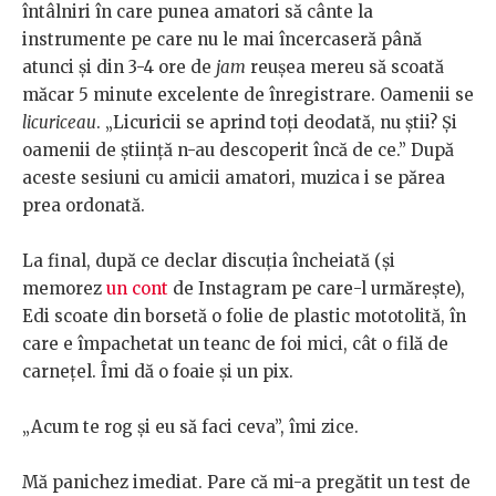
întâlniri în care punea amatori să cânte la
instrumente pe care nu le mai încercaseră până
atunci și din 3-4 ore de
jam
reușea mereu să scoată
măcar 5 minute excelente de înregistrare. Oamenii se
licuriceau
. „Licuricii se aprind toți deodată, nu știi? Și
oamenii de știință n-au descoperit încă de ce.” După
aceste sesiuni cu amicii amatori, muzica i se părea
prea ordonată.
La final, după ce declar discuția încheiată (și
memorez
un cont
de Instagram pe care-l urmărește),
Edi scoate din borsetă o folie de plastic mototolită, în
care e împachetat un teanc de foi mici, cât o filă de
carnețel. Îmi dă o foaie și un pix.
„Acum te rog și eu să faci ceva”, îmi zice.
Mă panichez imediat. Pare că mi-a pregătit un test de