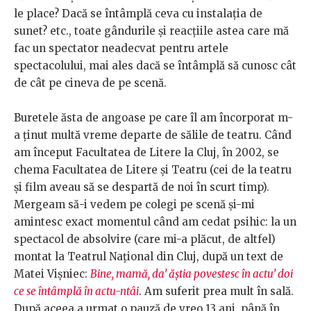
le place? Dacă se întâmplă ceva cu instalația de
sunet? etc., toate gândurile și reacțiile astea care mă
fac un spectator neadecvat pentru artele
spectacolului, mai ales dacă se întâmplă să cunosc cât
de cât pe cineva de pe scenă.
Buretele ăsta de angoase pe care îl am încorporat m-
a ținut multă vreme departe de sălile de teatru. Când
am început Facultatea de Litere la Cluj, în 2002, se
chema Facultatea de Litere și Teatru (cei de la teatru
și film aveau să se despartă de noi în scurt timp).
Mergeam să-i vedem pe colegi pe scenă și-mi
amintesc exact momentul când am cedat psihic: la un
spectacol de absolvire (care mi-a plăcut, de altfel)
montat la Teatrul Național din Cluj, după un text de
Matei Vișniec:
Bine, mamă, da’ ăștia povestesc în actu’ doi
ce se întâmplă în actu-ntâi
. Am suferit prea mult în sală.
După aceea a urmat o pauză de vreo 13 ani, până în