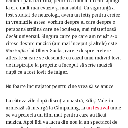
oameni până la urmă, pentru că modul în care ajunge
la ei e mult mai evaziv și mai subtil. Cu siguranță a
fost studiat de neurologi, avem un fetiș pentru creier
în vremurile astea, vorbim despre el care despre o
persoană străină care ne locuiește, mai misterioasă
decât universul. Singura carte pe care am reușit s-o
citesc despre muzică (am mai început și altele) este
Muzicofilia
lui Oliver Sacks, care e despre creiere
alterate și care se deschide cu cazul unui individ lovit
de inspirație la propriu: a început să scrie muzică
după ce a fost lovit de fulger.
Nu foarte încurajator pentru cine vrea să se apuce.
La câteva zile după discuția noastră, Edi și Valeriu
urmează să meargă la Câmpulung, la
un festival
unde
se va proiecta un film mut pentru care au făcut
muzica. Apoi Edi va lucra din nou la un spectacol de