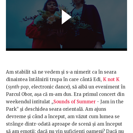
Am stabilit să ne vedem și s-a nimerit ca în seara
dinaintea întâlnirii trupa în care cântă Edi,
K not K
(
synth-pop
, electronic dance), să aibă un eveniment în
Parcul Obor, așa că m-am dus. Era primul concert din
weekendul intitulat „
Sounds of Summer
- Jam in the
Park” și deschidea seara orientală. Am ajuns
devreme și când a început, am văzut cum lumea se
strânge dintr-odată aproape de scenă și am început
să am emoții: dacă nu vin suficienți oameni? Dacă nu