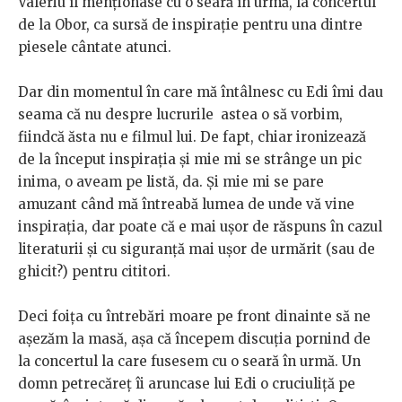
Valeriu îl menționase cu o seară în urmă, la concertul
de la Obor, ca sursă de inspirație pentru una dintre
piesele cântate atunci.
Dar din momentul în care mă întâlnesc cu Edi îmi dau
seama că nu despre lucrurile astea o să vorbim,
fiindcă ăsta nu e filmul lui. De fapt, chiar ironizează
de la început inspirația și mie mi se strânge un pic
inima, o aveam pe listă, da. Și mie mi se pare
amuzant când mă întreabă lumea de unde vă vine
inspirația, dar poate că e mai ușor de răspuns în cazul
literaturii și cu siguranță mai ușor de urmărit (sau de
ghicit?) pentru cititori.
Deci foița cu întrebări moare pe front dinainte să ne
așezăm la masă, așa că începem discuția pornind de
la concertul la care fusesem cu o seară în urmă. Un
domn petrecăreț îi aruncase lui Edi o cruciuliță pe