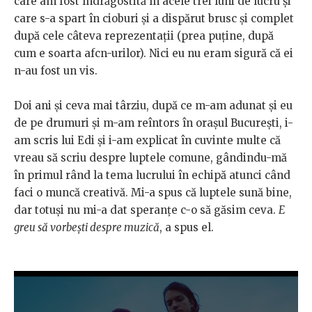
care am fost îndrăgostită în acele trei luni de lucru și
care s-a spart în cioburi și a dispărut brusc și complet
după cele câteva reprezentații (prea puține, după
cum e soarta afcn-urilor). Nici eu nu eram sigură că ei
n-au fost un vis.
Doi ani și ceva mai târziu, după ce m-am adunat și eu
de pe drumuri și m-am reîntors în orașul București, i-
am scris lui Edi și i-am explicat în cuvinte multe că
vreau să scriu despre luptele comune, gândindu-mă
în primul rând la tema lucrului în echipă atunci când
faci o muncă creativă. Mi-a spus că luptele sună bine,
dar totuși nu mi-a dat speranțe c-o să găsim ceva.
E
greu să vorbești despre muzică
, a spus el.