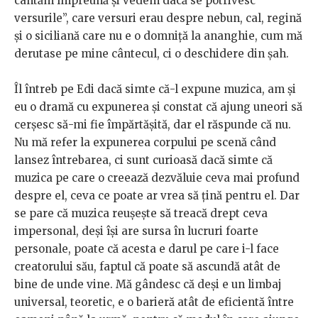
cântăm împreună și vedem dacă se potrivesc
versurile”, care versuri erau despre nebun, cal, regină
și o siciliană care nu e o domniță la ananghie, cum mă
derutase pe mine cântecul, ci o deschidere din șah.
Îl întreb pe Edi dacă simte că-l expune muzica, am și
eu o dramă cu expunerea și constat că ajung uneori să
cerșesc să-mi fie împărtășită, dar el răspunde că nu.
Nu mă refer la expunerea corpului pe scenă când
lansez întrebarea, ci sunt curioasă dacă simte că
muzica pe care o creează dezvăluie ceva mai profund
despre el, ceva ce poate ar vrea să țină pentru el. Dar
se pare că muzica reușește să treacă drept ceva
impersonal, deși își are sursa în lucruri foarte
personale, poate că acesta e darul pe care i-l face
creatorului său, faptul că poate să ascundă atât de
bine de unde vine. Mă gândesc că deși e un limbaj
universal, teoretic, e o barieră atât de eficientă între