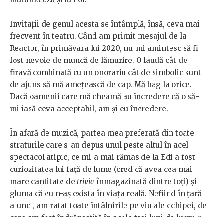
Invitații de genul acesta se întâmplă, însă, ceva mai
frecvent în teatru. Când am primit mesajul de la
Reactor, în primăvara lui 2020, nu-mi amintesc să fi
fost nevoie de muncă de lămurire. O laudă cât de
firavă combinată cu un onorariu cât de simbolic sunt
de ajuns să mă amețească de cap. Mă bag la orice.
Dacă oamenii care mă cheamă au încredere că o să-
mi iasă ceva acceptabil, am și eu încredere.
În afară de muzică, partea mea preferată din toate
straturile care s-au depus unul peste altul în acel
spectacol atipic, ce mi-a mai rămas de la Edi a fost
curiozitatea lui față de lume (cred că avea cea mai
mare cantitate de
trivia
înmagazinată dintre toți) și
gluma că eu n-aș exista în viața reală. Nefiind în țară
atunci, am ratat toate întâlnirile pe viu ale echipei, de