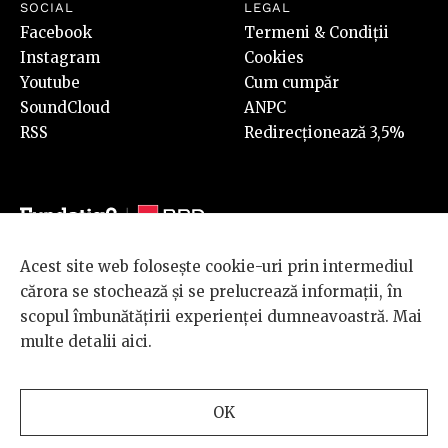
SOCIAL
LEGAL
Facebook
Termeni & Condiții
Instagram
Cookies
Youtube
Cum cumpăr
SoundCloud
ANPC
RSS
Redirecționează 3,5%
Acest site web folosește cookie-uri prin intermediul
© 2026 BRD Groupe Société Générale, toate drepturile rezervate.
cărora se stochează și se prelucrează informații, în
Scena 9 este un proiect sustinut de
BRD GROUPE SOCIÉTÉ
scopul îmbunătățirii experienței dumneavoastră. Mai
GÉNÉRALE
.
multe detalii
aici
.
Design and development
OK
by
INTERKORP