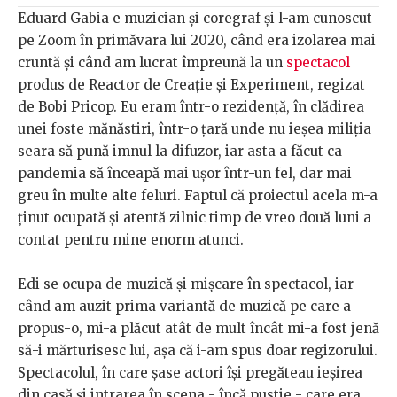
Eduard Gabia e muzician și coregraf și l-am cunoscut
pe Zoom în primăvara lui 2020, când era izolarea mai
cruntă și când am lucrat împreună la un
spectacol
produs de Reactor de Creație și Experiment, regizat
de Bobi Pricop. Eu eram într-o rezidență, în clădirea
unei foste mănăstiri, într-o țară unde nu ieșea miliția
seara să pună imnul la difuzor, iar asta a făcut ca
pandemia să înceapă mai ușor într-un fel, dar mai
greu în multe alte feluri. Faptul că proiectul acela m-a
ținut ocupată și atentă zilnic timp de vreo două luni a
contat pentru mine enorm atunci.
Edi se ocupa de muzică și mișcare în spectacol, iar
când am auzit prima variantă de muzică pe care a
propus-o, mi-a plăcut atât de mult încât mi-a fost jenă
să-i mărturisesc lui, așa că i-am spus doar regizorului.
Spectacolul, în care șase actori își pregăteau ieșirea
din casă și intrarea în scena - încă pustie - care era