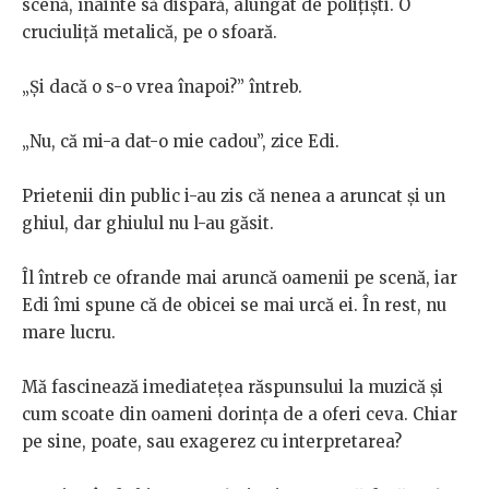
scenă, înainte să dispară, alungat de polițiști. O
cruciuliță metalică, pe o sfoară.
„Și dacă o s-o vrea înapoi?” întreb.
„Nu, că mi-a dat-o mie cadou”, zice Edi.
Prietenii din public i-au zis că nenea a aruncat și un
ghiul, dar ghiulul nu l-au găsit.
Îl întreb ce ofrande mai aruncă oamenii pe scenă, iar
Edi îmi spune că de obicei se mai urcă ei. În rest, nu
mare lucru.
Mă fascinează imediatețea răspunsului la muzică și
cum scoate din oameni dorința de a oferi ceva. Chiar
pe sine, poate, sau exagerez cu interpretarea?