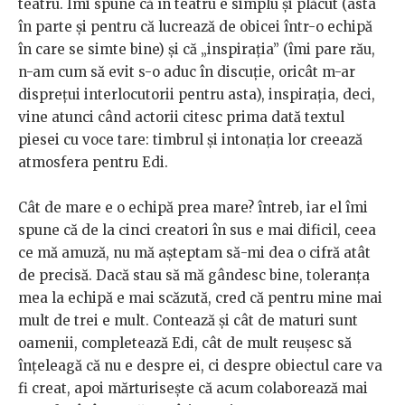
teatru. Îmi spune că în teatru e simplu și plăcut (asta
în parte și pentru că lucrează de obicei într-o echipă
în care se simte bine) și că „inspirația” (îmi pare rău,
n-am cum să evit s-o aduc în discuție, oricât m-ar
disprețui interlocutorii pentru asta), inspirația, deci,
vine atunci când actorii citesc prima dată textul
piesei cu voce tare: timbrul și intonația lor creează
atmosfera pentru Edi.
Cât de mare e o echipă prea mare? întreb, iar el îmi
spune că de la cinci creatori în sus e mai dificil, ceea
ce mă amuză, nu mă așteptam să-mi dea o cifră atât
de precisă. Dacă stau să mă gândesc bine, toleranța
mea la echipă e mai scăzută, cred că pentru mine mai
mult de trei e mult. Contează și cât de maturi sunt
oamenii, completează Edi, cât de mult reușesc să
înțeleagă că nu e despre ei, ci despre obiectul care va
fi creat, apoi mărturisește că acum colaborează mai