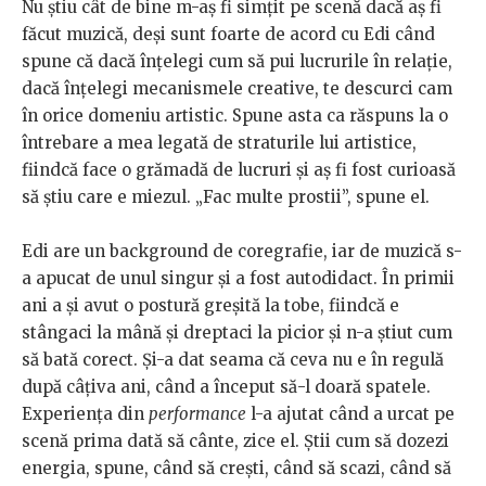
Nu știu cât de bine m-aș fi simțit pe scenă dacă aș fi
făcut muzică, deși sunt foarte de acord cu Edi când
spune că dacă înțelegi cum să pui lucrurile în relație,
dacă înțelegi mecanismele creative, te descurci cam
în orice domeniu artistic. Spune asta ca răspuns la o
întrebare a mea legată de straturile lui artistice,
fiindcă face o grămadă de lucruri și aș fi fost curioasă
să știu care e miezul. „Fac multe prostii”, spune el.
Edi are un background de coregrafie, iar de muzică s-
a apucat de unul singur și a fost autodidact. În primii
ani a și avut o postură greșită la tobe, fiindcă e
stângaci la mână și dreptaci la picior și n-a știut cum
să bată corect. Și-a dat seama că ceva nu e în regulă
după câțiva ani, când a început să-l doară spatele.
Experiența din
performance
l-a ajutat când a urcat pe
scenă prima dată să cânte, zice el. Știi cum să dozezi
energia, spune, când să crești, când să scazi, când să