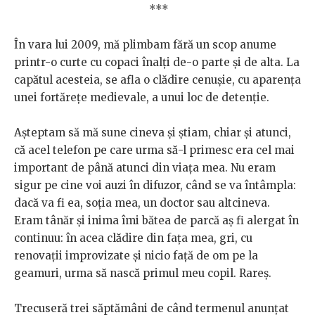
***
În vara lui 2009, mă plimbam fără un scop anume
printr-o curte cu copaci înalți de-o parte și de alta. La
capătul acesteia, se afla o clădire cenușie, cu aparența
unei fortărețe medievale, a unui loc de detenție.
Așteptam să mă sune cineva și știam, chiar și atunci,
că acel telefon pe care urma să-l primesc era cel mai
important de până atunci din viața mea. Nu eram
sigur pe cine voi auzi în difuzor, când se va întâmpla:
dacă va fi ea, soția mea, un doctor sau altcineva.
Eram tânăr și inima îmi bătea de parcă aș fi alergat în
continuu: în acea clădire din fața mea, gri, cu
renovații improvizate și nicio față de om pe la
geamuri, urma să nască primul meu copil. Rareș.
Trecuseră trei săptămâni de când termenul anunțat