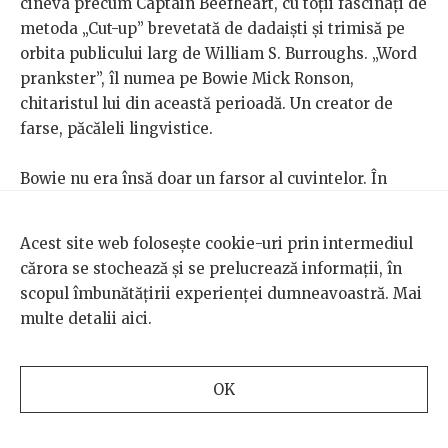
cineva precum Captain Beefheart, cu toții fascinați de
metoda „Cut-up” brevetată de dadaiști și trimisă pe
orbita publicului larg de William S. Burroughs. „Word
prankster”, îl numea pe Bowie Mick Ronson,
chitaristul lui din această perioadă. Un creator de
farse, păcăleli lingvistice.
Bowie nu era însă doar un farsor al cuvintelor. În
1972, anul în care era lansat
The Rise and Fall of Ziggy
Stardust
, albumul pe care apare și „Moonage
Acest site web folosește cookie-uri prin intermediul
Daydream”, își construise un univers propriu al
cărora se stochează și se prelucrează informații, în
incongruențelor de tot felul, unul care rămâne unic și
scopul îmbunătățirii experienței dumneavoastră. Mai
astăzi. Rock’n roll, sex, personaje gay și androgine,
multe detalii
aici
.
costume scandaloase, elemente sci-fi și apocaliptice,
ocultism, referințe cu o puternică ideație suicidară, cu
toate își găseau locul în muzica celui care, în acei ani,
OK
era fără vreun dubiu „the one to watch”.