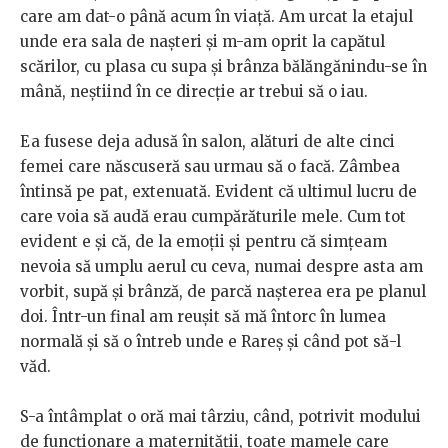
care am dat-o până acum în viață. Am urcat la etajul
unde era sala de nașteri și m-am oprit la capătul
scărilor, cu plasa cu supa și brânza bălăngănindu-se în
mână, neștiind în ce direcție ar trebui să o iau.
Ea fusese deja adusă în salon, alături de alte cinci
femei care născuseră sau urmau să o facă. Zâmbea
întinsă pe pat, extenuată. Evident că ultimul lucru de
care voia să audă erau cumpărăturile mele. Cum tot
evident e și că, de la emoții și pentru că simțeam
nevoia să umplu aerul cu ceva, numai despre asta am
vorbit, supă și brânză, de parcă nașterea era pe planul
doi. Într-un final am reușit să mă întorc în lumea
normală și să o întreb unde e Rareș și când pot să-l
văd.
S-a întâmplat o oră mai târziu, când, potrivit modului
de funcționare a maternității, toate mamele care