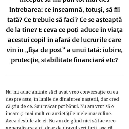
întrebarea: ce înseamnă, totuși, să fii
tată? Ce trebuie să faci? Ce se așteaptă
de la tine? E ceva ce poți aduce în viața
acestui copil în afară de lucrurile care
vin în „fișa de post” a unui tată: iubire,
protecție, stabilitate financiară etc?
Nu-mi aduc aminte să fi avut vreo conversație cu ea
despre asta, în lunile de dinaintea nașterii, dar cred
că știu de ce. Sau măcar pot bănui. Nu am vrut să o
încarc și mai mult cu anxietățile mele masculine.
Avea destule ale ei. Nu am de gând nici să fac vreo
generalizare aici, doar de dragul scriiturii, așa că