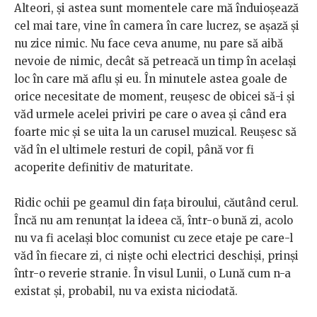
Alteori, și astea sunt momentele care mă înduioșează
cel mai tare, vine în camera în care lucrez, se așază și
nu zice nimic. Nu face ceva anume, nu pare să aibă
nevoie de nimic, decât să petreacă un timp în același
loc în care mă aflu și eu. În minutele astea goale de
orice necesitate de moment, reușesc de obicei să-i și
văd urmele acelei priviri pe care o avea și când era
foarte mic și se uita la un carusel muzical. Reușesc să
văd în el ultimele resturi de copil, până vor fi
acoperite definitiv de maturitate.
Ridic ochii pe geamul din fața biroului, căutând cerul.
Încă nu am renunțat la ideea că, într-o bună zi, acolo
nu va fi același bloc comunist cu zece etaje pe care-l
văd în fiecare zi, ci niște ochi electrici deschiși, prinși
într-o reverie stranie. În visul Lunii, o Lună cum n-a
existat și, probabil, nu va exista niciodată.