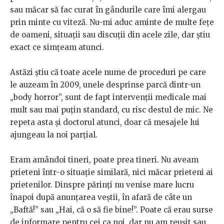
sau măcar să fac curat în gândurile care îmi alergau
prin minte cu viteză. Nu-mi aduc aminte de multe fețe
de oameni, situații sau discuții din acele zile, dar știu
exact ce simțeam atunci.
Astăzi știu că toate acele nume de proceduri pe care
le auzeam în 2009, unele desprinse parcă dintr-un
„body horror”, sunt de fapt intervenții medicale mai
mult sau mai puțin standard, cu risc destul de mic. Ne
repeta asta și doctorul atunci, doar că mesajele lui
ajungeau la noi parțial.
Eram amândoi tineri, poate prea tineri. Nu aveam
prieteni într-o situație similară, nici măcar prieteni ai
prietenilor. Dinspre părinți nu venise mare lucru
înapoi după anunțarea veștii, în afară de câte un
„Baftă!” sau „Hai, că o să fie bine!”. Poate că erau surse
de informare pentru cei ca noi, dar nu am reușit sau