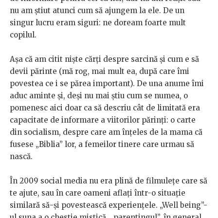
nu am știut atunci cum să ajungem la ele. De un
singur lucru eram siguri: ne doream foarte mult
copilul.
Așa că am citit niște cărți despre sarcină și cum e să
devii părinte (mă rog, mai mult ea, după care îmi
povestea ce i se părea important). De una anume îmi
aduc aminte și, deși nu mai știu cum se numea, o
pomenesc aici doar ca să descriu cât de limitată era
capacitate de informare a viitorilor părinți: o carte
din socialism, despre care am înțeles de la mama că
fusese „Biblia” lor, a femeilor tinere care urmau să
nască.
În 2009 social media nu era plină de filmulețe care să
te ajute, sau în care oameni aflați într-o situație
similară să-și povestească experiențele. „Well being”-
ul suna a o chestie mistică, „parentingul”, în general,