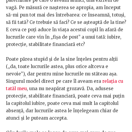
paternitate pe care o aveam atunci, una extrem de
vagă. Pe măsură ce nașterea se apropia, am început
să-mi pun tot mai des întrebarea: ce înseamnă, totuși,
să fii tată? Ce trebuie să faci? Ce se așteaptă de la tine?
E ceva ce poți aduce în viața acestui copil în afară de
lucrurile care vin în „fișa de post” a unui tată: iubire,
protecție, stabilitate financiară etc?
Poate părea stupid și de la sine înțeles pentru alții
(„da, toate lucrurile astea, plus orice altceva e
nevoie”), dar pentru mine lucrurile nu stăteau așa.
Singurul model direct pe care îl aveam era
relația cu
tatăl meu
, una nu neapărat grozavă. Da, adusese
protecție, stabilitate financiară, poate ceva mai puțin
la capitolul iubire, poate ceva mai mult la capitolul
absență, dar lucrurile astea le înțelegeam chiar de
atunci și le puteam accepta.