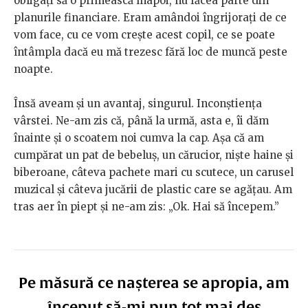
obligați să o primească înapoi, nu făcea parte din
planurile financiare. Eram amândoi îngrijorați de ce
vom face, cu ce vom crește acest copil, ce se poate
întâmpla dacă eu mă trezesc fără loc de muncă peste
noapte.
Însă aveam și un avantaj, singurul. Inconștiența
vârstei. Ne-am zis că, până la urmă, asta e, îi dăm
înainte și o scoatem noi cumva la cap. Așa că am
cumpărat un pat de bebeluș, un cărucior, niște haine și
biberoane, câteva pachete mari cu scutece, un carusel
muzical și câteva jucării de plastic care se agățau. Am
tras aer în piept și ne-am zis: „Ok. Hai să începem.”
Pe măsură ce nașterea se apropia, am
început să-mi pun tot mai des