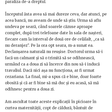
paraliza de-a dreptul.
Începutul ăsta avea să mai dureze ceva, dar atunci, pe
acea bancă, nu aveam de unde să știu. Urma să aflu
undeva pe seară, când soarele căzuse aproape
complet, după trei telefoane date în sala de nașteri,
fiecare cam la interval de două ore de celălalt, „ca să
nu deranjez”. Pe la ora opt seara, m-a sunat ea.
Declanșarea naturală nu reușise. Doctorul urma să-i
facă un calmant și să o trimită să se odihnească,
urmând ca a doua zi să încerce din nou să-i inducă
travaliul. Dacă nici așa nu funcționa, ar fi urmat
cezariana. La final, mi-a spus că e bine, doar foarte
obosită și că ar fi bine să mă duc și eu acasă, să mă
odihnesc pentru a doua zi.
Am ascultat toate aceste explicații în picioare în
curtea maternității, copt de căldură, bântuit de