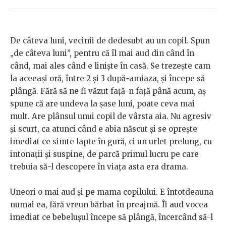
De câteva luni, vecinii de dedesubt au un copil. Spun
„de câteva luni”, pentru că îl mai aud din când în
când, mai ales când e liniște în casă. Se trezește cam
la aceeași oră, între 2 și 3 după-amiaza, și începe să
plângă. Fără să ne fi văzut față-n față până acum, aș
spune că are undeva la șase luni, poate ceva mai
mult. Are plânsul unui copil de vârsta aia. Nu agresiv
și scurt, ca atunci când e abia născut și se oprește
imediat ce simte lapte în gură, ci un urlet prelung, cu
intonații și suspine, de parcă primul lucru pe care
trebuia să-l descopere în viața asta era drama.
Uneori o mai aud și pe mama copilului. E întotdeauna
numai ea, fără vreun bărbat în preajmă. Îi aud vocea
imediat ce bebelușul începe să plângă, încercând să-l