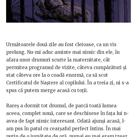
Următoarele două zile au fost cleioase, ca un vis
prelung. Nu-mi aduc aminte mai nimic din ele, în
afara unor drumuri scurte la maternitate, cât
permitea programul de vizite, câteva cumpărături și
stat câteva ore la o coadă enormă, ca să scot
Certificatul de Naștere al copilului. În a treia zi, ni s-a
spus că putem merge acasă cu toții.
Rareș a dormit tot drumul, de parcă toată lumea
aceea, complet nouă, care se deschisese în fața lui n-
avea de fapt nimic interesant. Odată ajunși acasă, l-
am pus în patul cu cearșaful perfect întins. În mai
puțin de o jumătate de oră, numai eu mai eram treaz.