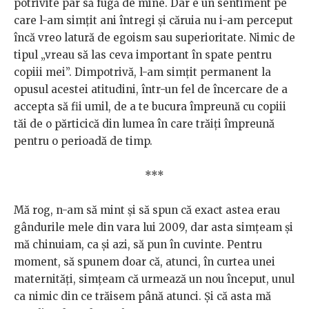
potrivite par să fugă de mine. Dar e un sentiment pe
care l-am simțit ani întregi și căruia nu i-am perceput
încă vreo latură de egoism sau superioritate. Nimic de
tipul „vreau să las ceva important în spate pentru
copiii mei”. Dimpotrivă, l-am simțit permanent la
opusul acestei atitudini, într-un fel de încercare de a
accepta să fii umil, de a te bucura împreună cu copiii
tăi de o părticică din lumea în care trăiți împreună
pentru o perioadă de timp.
***
Mă rog, n-am să mint și să spun că exact astea erau
gândurile mele din vara lui 2009, dar asta simțeam și
mă chinuiam, ca și azi, să pun în cuvinte. Pentru
moment, să spunem doar că, atunci, în curtea unei
maternități, simțeam că urmează un nou început, unul
ca nimic din ce trăisem până atunci. Și că asta mă