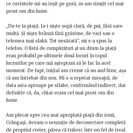
ce cuvintele mi-au ieșit pe gură, m-am simțit cel mai
prost om din lume.
„Du-te la piață. Ia-i niște supă clară, de pui, fără sare
multă. Și niște brânză fără grăsime, de vaci sau o
telemea mai slabă. Tot nesărată”, mi s-a spus la
telefon. O listă de cumpărături și un drum la piață
erau probabil pe ultimele două locuri în topul
lucrurilor pe care mă așteptam să le fac în acel
moment. De fapt, inițial am crezut că nu aud bine, așa
că am întrebat din nou. Mi s-a repetat mesajul, de
data asta aproape pe silabe, confirmând indirect, dar
definitiv că, da, chiar eram cel mai prost om din
lume.
Am plecat spre cea mai apropiată piață din zonă,
Crângași. Aveam o senzație de deconectare completă
de propriul creier, părea că trăiesc într-un fel de ireal.