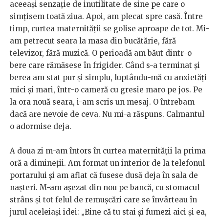
aceeași senzație de inutilitate de sine pe care o
simțisem toată ziua. Apoi, am plecat spre casă. Între
timp, curtea maternității se golise aproape de tot. Mi-
am petrecut seara la masa din bucătărie, fără
televizor, fără muzică. O perioadă am băut dintr-o
bere care rămăsese în frigider. Când s-a terminat și
berea am stat pur și simplu, luptându-mă cu anxietăți
mici și mari, într-o cameră cu gresie maro pe jos. Pe
la ora nouă seara, i-am scris un mesaj. O întrebam
dacă are nevoie de ceva. Nu mi-a răspuns. Calmantul
o adormise deja.
A doua zi m-am întors în curtea maternității la prima
oră a dimineții. Am format un interior de la telefonul
portarului și am aflat că fusese dusă deja în sala de
nașteri. M-am așezat din nou pe bancă, cu stomacul
strâns și tot felul de remușcări care se învârteau în
jurul aceleiași idei: „Bine că tu stai și fumezi aici și ea,