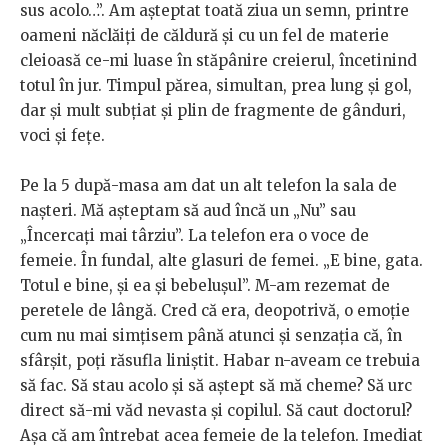
sus acolo…”. Am așteptat toată ziua un semn, printre
oameni năclăiți de căldură și cu un fel de materie
cleioasă ce-mi luase în stăpânire creierul, încetinind
totul în jur. Timpul părea, simultan, prea lung și gol,
dar și mult subțiat și plin de fragmente de gânduri,
voci și fețe.
Pe la 5 după-masa am dat un alt telefon la sala de
nașteri. Mă așteptam să aud încă un „Nu” sau
„Încercați mai târziu”. La telefon era o voce de
femeie. În fundal, alte glasuri de femei. „E bine, gata.
Totul e bine, și ea și bebelușul”. M-am rezemat de
peretele de lângă. Cred că era, deopotrivă, o emoție
cum nu mai simțisem până atunci și senzația că, în
sfârșit, poți răsufla liniștit. Habar n-aveam ce trebuia
să fac. Să stau acolo și să aștept să mă cheme? Să urc
direct să-mi văd nevasta și copilul. Să caut doctorul?
Așa că am întrebat acea femeie de la telefon. Imediat