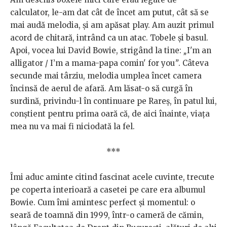
calculator, le-am dat cât de încet am putut, cât să se
mai audă melodia, și am apăsat play. Am auzit primul
acord de chitară, intrând ca un atac. Tobele și basul.
Apoi, vocea lui David Bowie, strigând la tine:
„
I'm an
alligator / I’m a mama-papa comin' for you
”
. Câteva
secunde mai târziu, melodia umplea încet camera
încinsă de aerul de afară. Am lăsat-o să curgă în
surdină, privindu-l în continuare pe Rareș, în patul lui,
conștient pentru prima oară că, de aici înainte, viața
mea nu va mai fi niciodată la fel.
***
Îmi aduc aminte citind fascinat acele cuvinte, trecute
pe coperta interioară a casetei pe care era albumul
Bowie. Cum îmi amintesc perfect și momentul: o
seară de toamnă din 1999, într-o cameră de cămin,