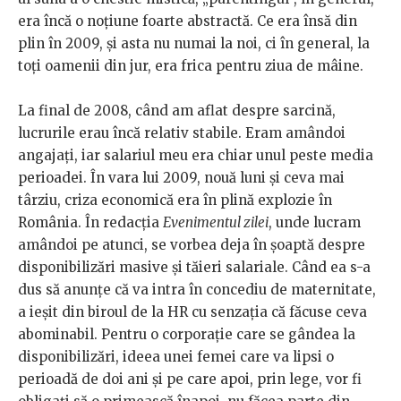
era încă o noțiune foarte abstractă. Ce era însă din
plin în 2009, și asta nu numai la noi, ci în general, la
toți oamenii din jur, era frica pentru ziua de mâine.
La final de 2008, când am aflat despre sarcină,
lucrurile erau încă relativ stabile. Eram amândoi
angajați, iar salariul meu era chiar unul peste media
perioadei. În vara lui 2009, nouă luni și ceva mai
târziu, criza economică era în plină explozie în
România. În redacția
Evenimentul zilei
, unde lucram
amândoi pe atunci, se vorbea deja în șoaptă despre
disponibilizări masive și tăieri salariale. Când ea s-a
dus să anunțe că va intra în concediu de maternitate,
a ieșit din biroul de la HR cu senzația că făcuse ceva
abominabil. Pentru o corporație care se gândea la
disponibilizări, ideea unei femei care va lipsi o
perioadă de doi ani și pe care apoi, prin lege, vor fi