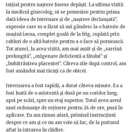
inițial pentru naștere fusese depășit. La ultima vizită
la medicul ginecolog, ni se pomenise pentru prima
dată ideea de internare și de „naștere declanșată”,
expresie care m-a făcut să mă gândesc la o baterie de
mașină iarna, complet goală de la frig, cuplată prin
cabluri de o altă baterie pentru a o face să pornească.
Tot atunci, la acea vizită, am mai auzit și de „sarcină
prelungită”, „oxigenare deficientă a fătului” și
„îmbătrânirea placentei”. Câteva zile după control, am
fost amândoi mai tăcuți ca de obicei.
Internarea a fost rapidă, a durat câteva minute. Ea a
fost luată de o asistentă și dusă pe un coridor lung,
apoi pe scări, spre un etaj superior. Totul avea aerul
unei ordonanțe de reținere pentru 24 de ore, pusă în
aplicare. Eu am rămas afară, primind instrucțiuni
despre ce am și ce nu am voie să fac, de la portarul
aflat la intrarea în clădire.