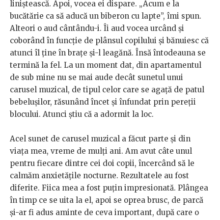
liniștească. Apoi, vocea ei dispare. „Acum e la
bucătărie ca să aducă un biberon cu lapte”, îmi spun.
Alteori o aud cântându-i. Îi aud vocea urcând și
coborând în funcție de plânsul copilului și bănuiesc că
atunci îl ține în brațe și-l leagănă. Însă întodeauna se
termină la fel. La un moment dat, din apartamentul
de sub mine nu se mai aude decât sunetul unui
carusel muzical, de tipul celor care se agață de patul
bebelușilor, răsunând încet și înfundat prin pereții
blocului. Atunci știu că a adormit la loc.
Acel sunet de carusel muzical a făcut parte și din
viața mea, vreme de mulți ani. Am avut câte unul
pentru fiecare dintre cei doi copii, încercând să le
calmăm anxietățile nocturne. Rezultatele au fost
diferite. Fiica mea a fost puțin impresionată. Plângea
în timp ce se uita la el, apoi se oprea brusc, de parcă
și-ar fi adus aminte de ceva important, după care o