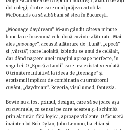
lângă Facultatea de Drept din București, alături de alți
doi colegi, dintre care unul prăjea cartofi la
McDonalds ca să aibă bani să stea în București.
„Moonage daydream”. M-am gândit câteva minute
bune la ce înseamnă cele două cuvinte alăturate. Mai
ales
„moonage”
, această alăturare de „Lună”, „epocă”
și „vârstă”, toate laolaltă, izbindu-se unul de celălalt,
dar dând naștere unei imagini aproape perfecte, în
vagul ei. O „Epocă a Lunii” care n-a existat vreodată.
O trimitere intuitivă la ideea de „teenage” și
erotismul implicat de combinația cu următorul
cuvânt, „daydream”. Reveria, visul umed, fantezia.
Bowie nu a fost primul, desigur, care să se joace așa
cu cuvintele, cu sensul pe care acestea și-l schimbă
prin alăturări fără logică, aproape violente. O făcuseră
înaintea lui Bob Dylan, John Lennon, ba chiar și