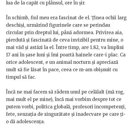
lua de la capăt cu plânsul, ore în șir.
În schimb, fiul meu era fascinat de el. Ținea ochii larg
deschiși, urmărind figurinele care se perindau
circular prin dreptul lui, până adormea. Privirea aia,
pierdută și fascinată de ceva invizibil pentru mine, o
mai văd și astăzi la el. Între timp, are 1.82, va împlini
17 ani în șase luni și îmi poartă hainele care-i plac. Ca
orice adolescent, e un animal nocturn și apreciază
mult să fie lăsat în pace, ceea ce m-am obișnuit cu
timpul să fac.
Încă ne mai facem să râdem unul pe celălalt (mă rog,
mai mult el pe mine), încă mai vorbim despre tot ce
putem vorbi, politica globală, profesori incompetenți,
fete, senzația de singurătate și inadecvare pe care ți-
o dă adolescența.