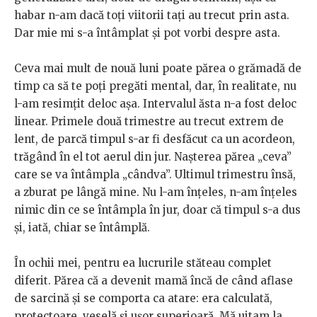
habar n-am dacă toți viitorii tați au trecut prin asta.
Dar mie mi s-a întâmplat și pot vorbi despre asta.
Ceva mai mult de nouă luni poate părea o grămadă de
timp ca să te poți pregăti mental, dar, în realitate, nu
l-am resimțit deloc așa. Intervalul ăsta n-a fost deloc
linear. Primele două trimestre au trecut extrem de
lent, de parcă timpul s-ar fi desfăcut ca un acordeon,
trăgând în el tot aerul din jur. Nașterea părea „ceva”
care se va întâmpla „cândva”. Ultimul trimestru însă,
a zburat pe lângă mine. Nu l-am înțeles, n-am înțeles
nimic din ce se întâmpla în jur, doar că timpul s-a dus
și, iată, chiar se întâmplă.
În ochii mei, pentru ea lucrurile stăteau complet
diferit. Părea că a devenit mamă încă de când aflase
de sarcină și se comporta ca atare: era calculată,
protectoare, veselă și ușor superioară. Mă uitam la