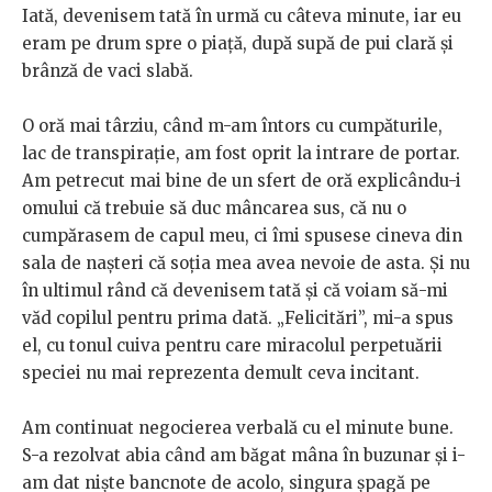
Iată, devenisem tată în urmă cu câteva minute, iar eu
eram pe drum spre o piață, după supă de pui clară și
brânză de vaci slabă.
O oră mai târziu, când m-am întors cu cumpăturile,
lac de transpirație, am fost oprit la intrare de portar.
Am petrecut mai bine de un sfert de oră explicându-i
omului că trebuie să duc mâncarea sus, că nu o
cumpărasem de capul meu, ci îmi spusese cineva din
sala de nașteri că soția mea avea nevoie de asta. Și nu
în ultimul rând că devenisem tată și că voiam să-mi
văd copilul pentru prima dată. „Felicitări”, mi-a spus
el, cu tonul cuiva pentru care miracolul perpetuării
speciei nu mai reprezenta demult ceva incitant.
Am continuat negocierea verbală cu el minute bune.
S-a rezolvat abia când am băgat mâna în buzunar și i-
am dat niște bancnote de acolo, singura șpagă pe