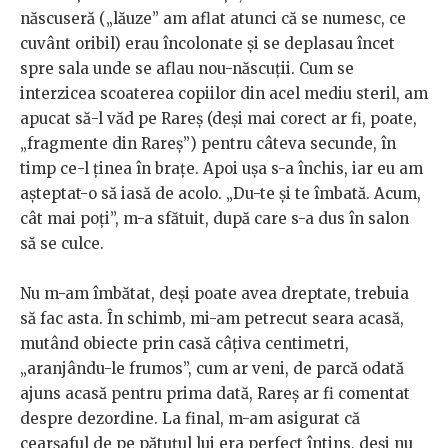
născuseră („lăuze” am aflat atunci că se numesc, ce
cuvânt oribil) erau încolonate și se deplasau încet
spre sala unde se aflau nou-născuții. Cum se
interzicea scoaterea copiilor din acel mediu steril, am
apucat să-l văd pe Rareș (deși mai corect ar fi, poate,
„fragmente din Rareș”) pentru câteva secunde, în
timp ce-l ținea în brațe. Apoi ușa s-a închis, iar eu am
așteptat-o să iasă de acolo. „Du-te și te îmbată. Acum,
cât mai poți”, m-a sfătuit, după care s-a dus în salon
să se culce.
Nu m-am îmbătat, deși poate avea dreptate, trebuia
să fac asta. În schimb, mi-am petrecut seara acasă,
mutând obiecte prin casă câțiva centimetri,
„aranjându-le frumos”, cum ar veni, de parcă odată
ajuns acasă pentru prima dată, Rareș ar fi comentat
despre dezordine. La final, m-am asigurat că
cearșaful de pe pătuțul lui era perfect întins, deși nu