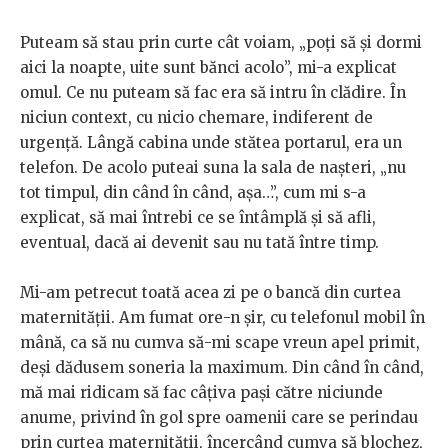
Puteam să stau prin curte cât voiam, „poți să și dormi
aici la noapte, uite sunt bănci acolo”, mi-a explicat
omul. Ce nu puteam să fac era să intru în clădire. În
niciun context, cu nicio chemare, indiferent de
urgență. Lângă cabina unde stătea portarul, era un
telefon. De acolo puteai suna la sala de nașteri, „nu
tot timpul, din când în când, așa…”, cum mi s-a
explicat, să mai întrebi ce se întâmplă și să afli,
eventual, dacă ai devenit sau nu tată între timp.
Mi-am petrecut toată acea zi pe o bancă din curtea
maternității. Am fumat ore-n șir, cu telefonul mobil în
mână, ca să nu cumva să-mi scape vreun apel primit,
deși dădusem soneria la maximum. Din când în când,
mă mai ridicam să fac câțiva pași către niciunde
anume, privind în gol spre oamenii care se perindau
prin curtea maternității, încercând cumva să blochez,