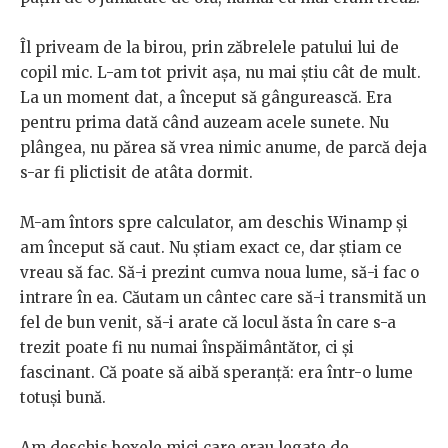
Îl priveam de la birou, prin zăbrelele patului lui de
copil mic. L-am tot privit așa, nu mai știu cât de mult.
La un moment dat, a început să gângurească. Era
pentru prima dată când auzeam acele sunete. Nu
plângea, nu părea să vrea nimic anume, de parcă deja
s-ar fi plictisit de atâta dormit.
M-am întors spre calculator, am deschis Winamp și
am început să caut. Nu știam exact ce, dar știam ce
vreau să fac. Să-i prezint cumva noua lume, să-i fac o
intrare în ea. Căutam un cântec care să-i transmită un
fel de bun venit, să-i arate că locul ăsta în care s-a
trezit poate fi nu numai înspăimântător, ci și
fascinant. Că poate să aibă speranță: era într-o lume
totuși bună.
Am deschis boxele mici care erau legate de