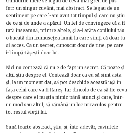
Gândurile mele se legau de ceva mai greu de pus
într-un singur cuvânt, mai abstract. Se legau de un
sentiment pe care l-am avut tot timpul și care nu știu
de ce și de unde a apărut. Un fel de convingere că a fi
tată înseamnă, printre altele, și a-i arăta copilului tău
o bucată din frumusețea lumii la care simți că doar tu
ai acces. Ca un secret, cunoscut doar de tine, pe care
i-l împărtășești doar lui.
Nici nu contează că nu e de fapt un secret. Că poate și
alții știu despre el. Contează doar ca eu să simt asta
și, la un moment dat, să pot deschide această ușă în
fața celui care va fi Rareș. Iar dincolo de ea să fie ceva
despre care el nu știa nimic până atunci și care, într-
un mod sau altul, să rămână un loc miraculos pentru
tot restul vieții lui.
Sună foarte abstract, știu, și, într-adevăr, cuvintele