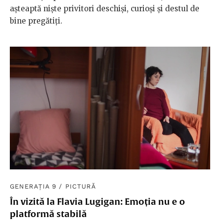
așteaptă niște privitori deschiși, curioși și destul de
bine pregătiți.
GENERAȚIA 9
/
PICTURĂ
În vizită la Flavia Lugigan: Emoția nu e o
platformă stabilă