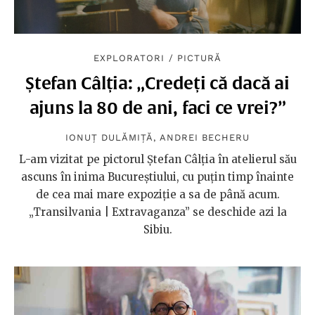
EXPLORATORI
/
PICTURĂ
Ștefan Câlția: „Credeți că dacă ai
ajuns la 80 de ani, faci ce vrei?”
IONUȚ DULĂMIȚĂ
,
ANDREI BECHERU
L-am vizitat pe pictorul Ștefan Câlția în atelierul său
ascuns în inima Bucureștiului, cu puțin timp înainte
de cea mai mare expoziție a sa de până acum.
„Transilvania | Extravaganza” se deschide azi la
Sibiu.