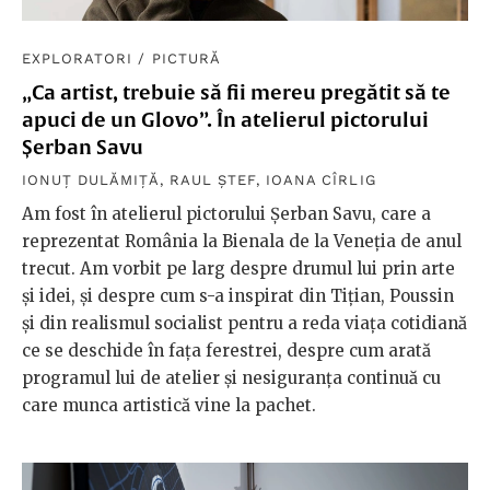
EXPLORATORI
/
PICTURĂ
„Ca artist, trebuie să fii mereu pregătit să te
apuci de un Glovo”. În atelierul pictorului
Șerban Savu
IONUȚ DULĂMIȚĂ
,
RAUL ȘTEF
,
IOANA CÎRLIG
Am fost în atelierul pictorului Șerban Savu, care a
reprezentat România la Bienala de la Veneția de anul
trecut. Am vorbit pe larg despre drumul lui prin arte
și idei, și despre cum s-a inspirat din Tițian, Poussin
și din realismul socialist pentru a reda viața cotidiană
ce se deschide în fața ferestrei, despre cum arată
programul lui de atelier și nesiguranța continuă cu
care munca artistică vine la pachet.