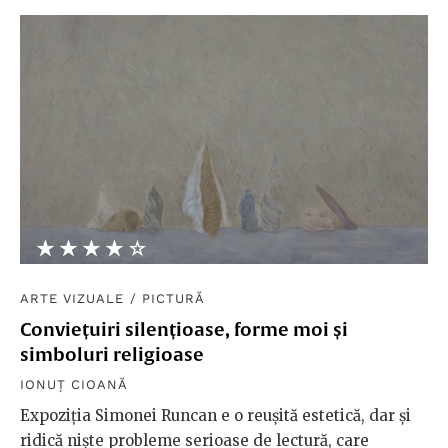
★★★★★
☆☆☆☆☆
ARTE VIZUALE
/
PICTURĂ
Conviețuiri silențioase, forme moi și
simboluri religioase
IONUȚ CIOANĂ
Expoziția Simonei Runcan e o reușită estetică, dar și
ridică niște probleme serioase de lectură, care