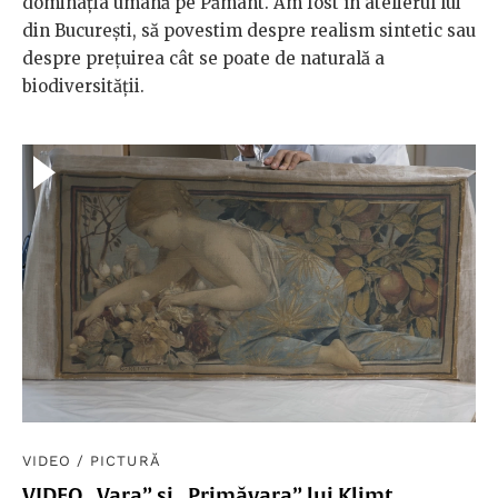
dominația umană pe Pământ. Am fost în atelierul lui
din București, să povestim despre realism sintetic sau
despre prețuirea cât se poate de naturală a
biodiversității.
VIDEO
/
PICTURĂ
VIDEO „Vara” și „Primăvara” lui Klimt