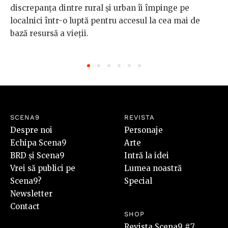
discrepanța dintre rural și urban îi împinge pe
localnici într-o luptă pentru accesul la cea mai de
bază resursă a vieții.
SCENA9
REVISTA
Despre noi
Personaje
Echipa Scena9
Arte
BRD și Scena9
Intră la idei
Vrei să publici pe
Lumea noastră
Scena9?
Special
Newsletter
Contact
SHOP
Revista Scena9 #7