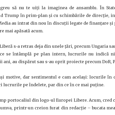
 greu să nu te uiți la imaginea de ansamblu. În Stat
d Trump în prim-plan și cu schimbările de direcție, in
dia au intrat din nou în discuții legate de finanțare și 
are mai apăsată acum.
Liberă s-a retras deja din unele țări, precum Ungaria sa
a ce se întâmplă pe plan intern, lucrurile nu indică ni
imii ani, au dispărut sau s-au oprit proiecte precum DoR,
și motive, dar sentimentul e cam același: locurile în c
i lucrurile pe îndelete, par din ce în ce mai puține.
mp portocaliul din logo-ul Europei Libere. Acum, cred c
 cumva, printr-un creion furat din redacție – bucata me