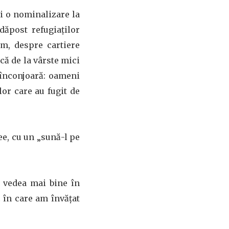
și o nominalizare la
dăpost refugiaților
m, despre cartiere
ică de la vârste mici
 înconjoară: oameni
lor care au fugit de
ee, cu un „sună-l pe
a vedea mai bine în
 în care am învățat