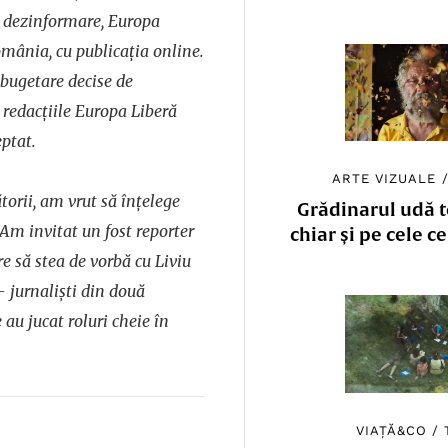
e dezinformare, Europa
omânia, cu publicația online.
 bugetare decise de
redacțiile Europa Liberă
eptat.
ARTE VIZUALE
ătorii, am vrut să înțelege
Grădinarul udă to
Am invitat un fost reporter
chiar și pe cele c
e să stea de vorbă cu Liviu
– jurnaliști din două
e au jucat roluri cheie în
VIAȚĂ&CO
/