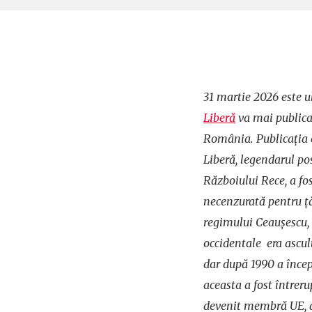
31 martie 2026 este u
Liberă
va mai publica
România. Publicația
Liberă, legendarul pos
Războiului Rece, a fo
necenzurată pentru ță
regimului Ceaușescu, 
occidentale era ascul
dar după 1990 a încep
aceasta a fost întrer
devenit membră UE, d