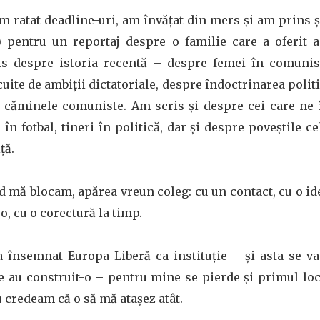
m ratat deadline-uri, am învățat din mers și am prins 
) pentru un reportaj despre o familie care a oferit a
is despre istoria recentă – despre femei în comunis
cuite de ambiții dictatoriale, despre îndoctrinarea polit
n căminele comuniste. Am scris și despre cei care ne
 în fotbal, tineri în politică, dar și despre poveștile ce
ță.
d mă blocam, apărea vreun coleg: cu un contact, cu o id
eo, cu o corectură la timp.
a însemnat Europa Liberă ca instituție – și asta se v
re au construit-o – pentru mine se pierde și primul loc
 credeam că o să mă atașez atât.