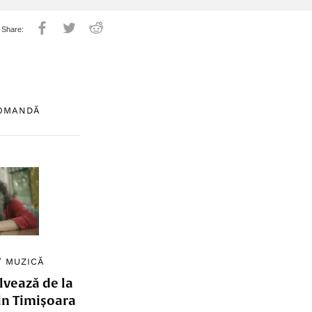
COMANDĂ
/
MUZICĂ
lvează de la
in Timișoara