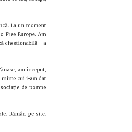
muncă. La un moment
io Free Europe. Am
ză chestionabilă – a
 Tănase, am început,
 minte cui i-am dat
 asociație de pompe
le. Rămân pe site.