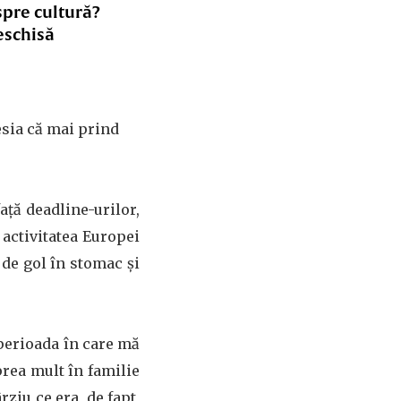
spre cultură?
eschisă
esia că mai prind
ță deadline-urilor,
 activitatea Europei
l de gol în stomac și
perioada în care mă
prea mult în familie
ziu ce era, de fapt,