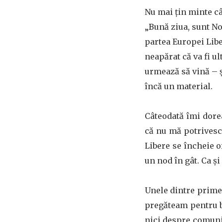
Nu mai țin minte c
„Bună ziua, sunt No
partea Europei Libe
neapărat că va fi ul
urmează să vină – ș
încă un material.
Câteodată îmi dore
că nu mă potrivesc 
Libere se încheie of
un nod în gât. Ca ș
Unele dintre prime
pregăteam pentru ba
nici despre comunis