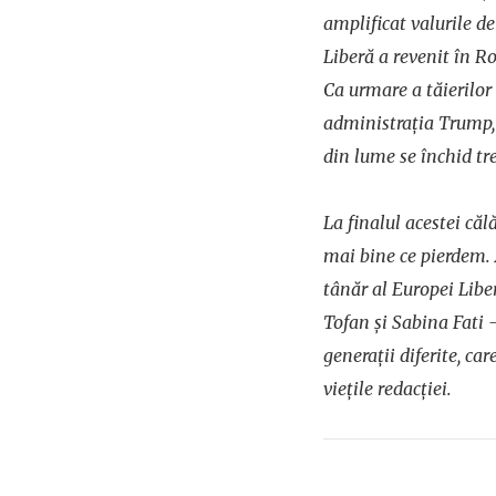
amplificat valurile d
Liberă a revenit în R
Ca urmare a tăierilor
administrația Trump, 
din lume se închid tr
La finalul acestei căl
mai bine ce pierdem. 
tânăr al Europei Liber
Tofan și Sabina Fati 
generații diferite, car
viețile redacției.