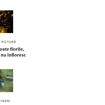
/
PICTURĂ
ate florile,
e nu înfloresc
TINERI