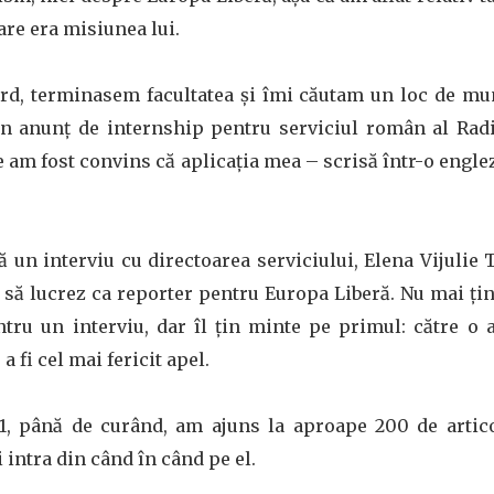
are era misiunea lui.
ard, terminasem facultatea și îmi căutam un loc de 
un anunț de internship pentru serviciul român al Rad
e am fost convins că aplicația mea – scrisă într-o engle
ă un interviu cu directoarea serviciului, Elena Vijulie
 să lucrez ca reporter pentru Europa Liberă. Nu mai țin
ntru un interviu, dar îl țin minte pe primul: către o
a fi cel mai fericit apel.
1, până de curând, am ajuns la aproape 200 de artico
 intra din când în când pe el.