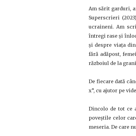
Am sărit garduri, a
Superscrieri (2023
ucraineni. Am scr
întregi rase și înlo
și despre viața di
fără adăpost, femei
războiul de la grani
De fiecare dată cân
x”, cu ajutor pe vid
Dincolo de tot ce 
poveștile celor ca
meseria. De care nu