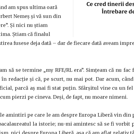
Ce cred tinerii de
ând am spus ultima oară
Întrebare d
rbert Nemeș și vă sun din
re”. Și nici nu știam
tima. Știam că finalul
tirea fusese deja dată – dar de fiecare dată aveam impr
am să se termine „my RFE/RL era”. Simțeam că nu fac fa
în redacție și că, pe scurt, nu mai pot. Dar acum, când
icial, parcă aș mai fi stat puțin. Sfârșitul vine cu un fe
i cum pierzi pe cineva. Deși, de fapt, nu moare nimeni.
le amintiri pe care le am despre Europa Liberă vin din 
calaureatul la istorie; nu-mi amintesc să se fi vorbit 
m, nici despre Europa Liberă, așa că am aflat relativ târ