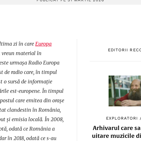
ltima zi în care
Europa
EDITORII RE
 vreun material în
 este urmașa Radio Europa
t de radio care, în timpul
st o sursă de informație
rile est-europene. În timpul
postul care emitea din orașe
tat clandestin în România,
EXPLORATORI
ut și emisia locală. În 2008,
Arhivarul care sa
uptă, odată ce România a
uitare muzicile d
ar în 2018, odată ce s-au