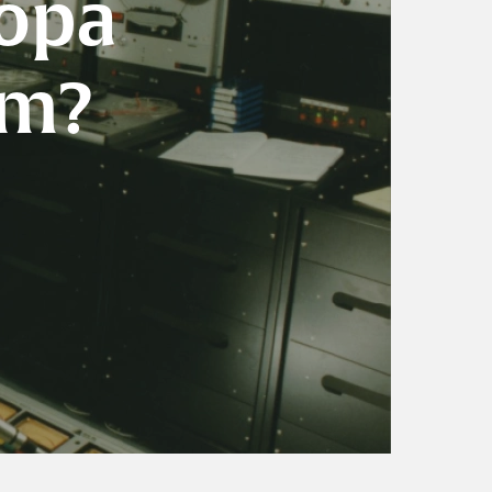
ropa
em?