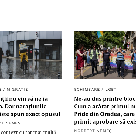
E
/
MIGRAȚIE
SCHIMBARE
/
LGBT
ții nu vin să ne ia
Ne-au dus printre bloc
. Dar narațiunile
Cum a arătat primul m
iste spun exact opusul
Pride din Oradea, care
primit aprobare să exi
RT NEMEȘ
NORBERT NEMEȘ
 context cu tot mai multă