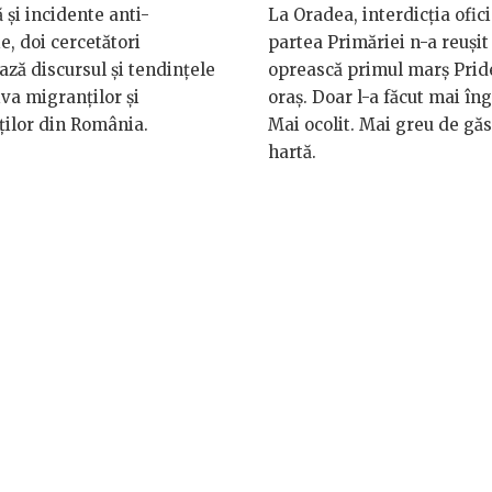
ă și incidente anti-
La Oradea, interdicția ofici
e, doi cercetători
partea Primăriei n-a reușit
ază discursul și tendințele
oprească primul marș Prid
va migranților și
oraș. Doar l-a făcut mai îng
ților din România.
Mai ocolit. Mai greu de găs
hartă.