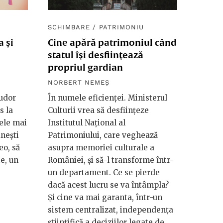
SCHIMBARE
/
PATRIMONIU
a și
Cine apără patrimoniul când
statul își desființează
propriul gardian
NORBERT NEMEȘ
Tudor
În numele eficienței. Ministerul
s la
Culturii vrea să desființeze
ele mai
Institutul Național al
nești
Patrimoniului, care veghează
eo, să
asupra memoriei culturale a
te, un
României, și să-l transforme într-
un departament. Ce se pierde
dacă acest lucru se va întâmpla?
Și cine va mai garanta, într-un
sistem centralizat, independența
științifică a deciziilor legate de