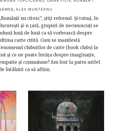
MIRUNA TOPLICEANU
,
OANA FILIP
,
NORBERT
NEMEȘ
,
ALEX MUNTEANU
„Românii nu citesc”, știți refrenul. Și totuși, în
București și-n țară, grupuri de necunoscuți se
adună lună de lună ca să vorbească despre
ultima carte citită. Cum se manifestă
fenomenul cluburilor de carte (book clubs) la
noi și ce ne poate învăța despre imaginație,
empatie și comuniune? Am fost la patru astfel
de întâlniri ca să aflăm.