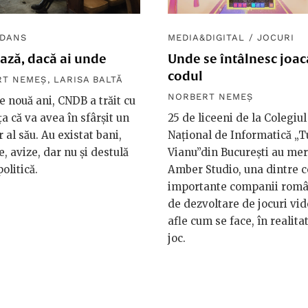
DANS
MEDIA&DIGITAL
/
JOCURI
ază, dacă ai unde
Unde se întâlnesc joac
codul
RT NEMEȘ
,
LARISA BALTĂ
NORBERT NEMEȘ
 nouă ani, CNDB a trăit cu
a că va avea în sfârșit un
25 de liceeni de la Colegiul
r al său. Au existat bani,
Național de Informatică „
e, avize, dar nu și destulă
Vianu”din București au mer
olitică.
Amber Studio, una dintre c
importante companii româ
de dezvoltare de jocuri vid
afle cum se face, în realita
joc.