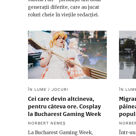
generații diferite, care au jucat
roluri cheie în viețile redacției.
ÎN LUME
/
JOCURI
ÎN LUM
Cei care devin altcineva,
Migran
pentru câteva ore. Cosplay
pâinea
la Bucharest Gaming Week
popul
NORBERT NEMEȘ
NORBE
La Bucharest Gaming Week,
Într-un