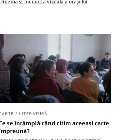
cinema și memoria vizuală a orașului.
CARTE
/
LITERATURĂ
Ce se întâmplă când citim aceeași carte
împreună?