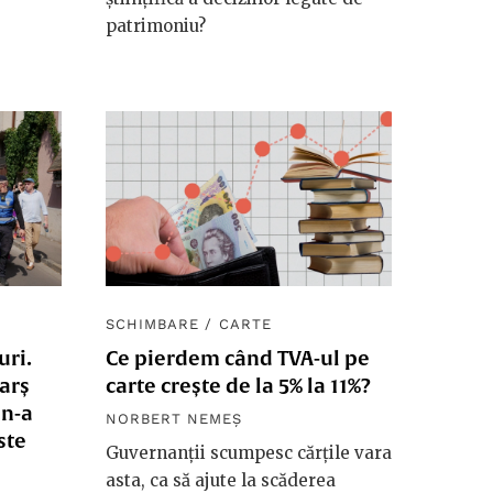
patrimoniu?
SCHIMBARE
/
CARTE
uri.
Ce pierdem când TVA-ul pe
arș
carte crește de la 5% la 11%?
 n-a
NORBERT NEMEȘ
ste
Guvernanții scumpesc cărțile vara
asta, ca să ajute la scăderea