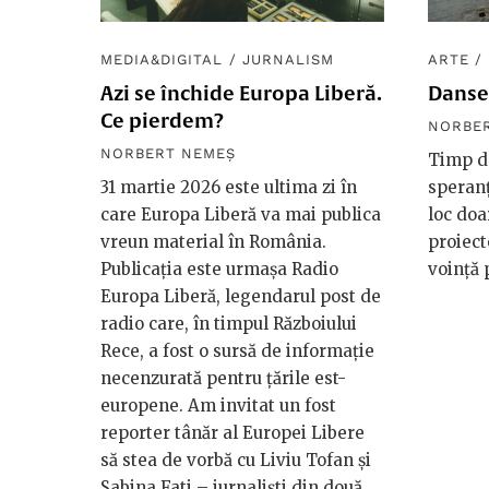
MEDIA&DIGITAL
/
JURNALISM
ARTE
/
Azi se închide Europa Liberă.
Danse
Ce pierdem?
NORBE
NORBERT NEMEȘ
Timp de
31 martie 2026 este ultima zi în
speranț
care Europa Liberă va mai publica
loc doa
vreun material în România.
proiect
Publicația este urmașa Radio
voință p
Europa Liberă, legendarul post de
radio care, în timpul Războiului
Rece, a fost o sursă de informație
necenzurată pentru țările est-
europene. Am invitat un fost
reporter tânăr al Europei Libere
să stea de vorbă cu Liviu Tofan și
Sabina Fati – jurnaliști din două