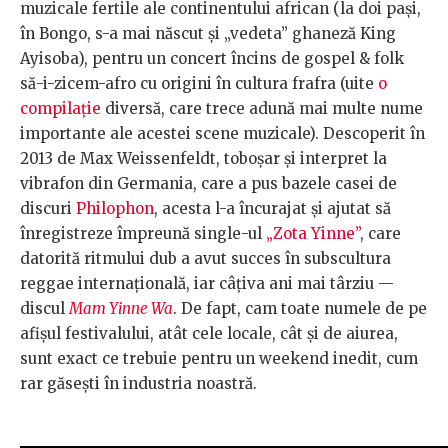
muzicale fertile ale continentului african (la doi pași,
în Bongo, s-a mai născut și „vedeta” ghaneză King
Ayisoba), pentru un concert încins de gospel & folk
să-i-zicem-afro cu origini în cultura frafra (uite
o
compilație
diversă, care trece adună mai multe nume
importante ale acestei scene muzicale). Descoperit în
2013 de Max Weissenfeldt, toboșar și interpret la
vibrafon din Germania, care a pus bazele casei de
discuri
Philophon
, acesta l-a încurajat și ajutat să
înregistreze împreună single-ul
„Zota Yinne”
, care
datorită ritmului dub a avut succes în subscultura
reggae internațională, iar câțiva ani mai târziu —
discul
Mam Yinne Wa
. De fapt, cam toate numele de pe
afișul festivalului, atât cele locale, cât și de aiurea,
sunt exact ce trebuie pentru un weekend inedit, cum
rar găsești în industria noastră.