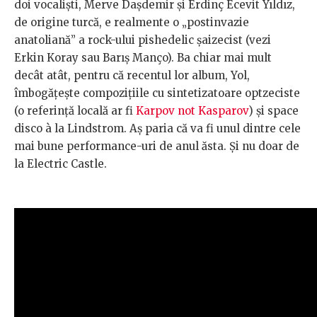
doi vocaliști, Merve Daşdemir și Erdinç Ecevit Yıldız,
de origine turcă, e realmente o „postinvazie
anatoliană” a rock-ului pishedelic șaizecist (vezi
Erkin Koray sau Barış Manço). Ba chiar mai mult
decât atât, pentru că recentul lor album, Yol,
îmbogățește compozițiile cu sintetizatoare optzeciste
(o referință locală ar fi
Karpov not Kasparov
) și space
disco à la Lindstrom. Aș paria că va fi unul dintre cele
mai bune performance-uri de anul ăsta. Și nu doar de
la Electric Castle.