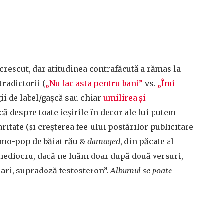
 crescut, dar atitudinea contrafăcută a rămas la
tradictorii (
„Nu fac asta pentru bani”
vs.
„Îmi
ii de label/gașcă sau chiar
umilirea și
acă despre toate ieșirile în decor ale lui putem
tate (și creșterea fee-ului postărilor publicitare
 emo-pop de băiat rău &
damaged
, din păcate al
 mediocru, dacă ne luăm doar după două versuri,
mari, supradoză testosteron”.
Albumul se poate