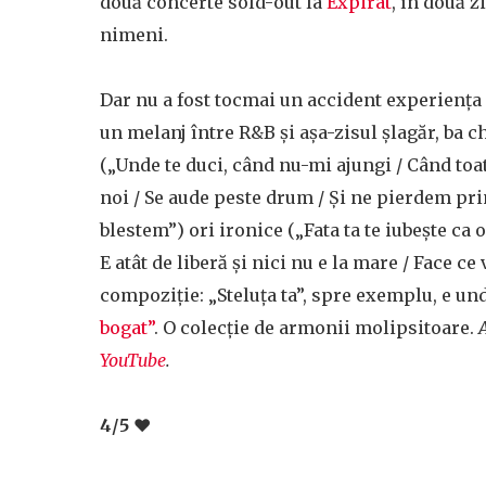
două concerte sold-out la
Expirat
, în două z
nimeni.
Dar nu a fost tocmai un accident experiența 
un melanj între R&B și așa-zisul șlagăr, ba ch
(„Unde te duci, când nu-mi ajungi / Când toate
noi / Se aude peste drum / Și ne pierdem print
blestem”) ori ironice („Fata ta te iubește ca 
E atât de liberă și nici nu e la mare / Face ce 
compoziție: „Steluța ta”, spre exemplu, e un
bogat”
. O colecție de armonii molipsitoare.
YouTube
.
4/5 ❤