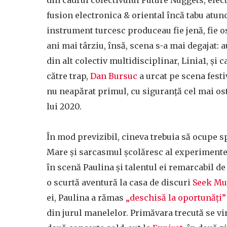
fusion electronica & oriental încă tabu atunc
instrument turcesc produceau fie jenă, fie os
ani mai târziu, însă, scena s-a mai degajat
din alt colectiv multidisciplinar, Linia1, și c
către trap,
Dan Bursuc
a urcat pe scena festiv
nu neapărat primul, cu siguranță cel mai os
lui 2020.
În mod previzibil, cineva trebuia să ocupe s
Mare și sarcasmul școlăresc al experimentel
în scenă Paulina și talentul ei remarcabil 
o scurtă aventură la casa de discuri
Seek Mu
ei, Paulina a rămas
„deschisă la oportunăți”
din jurul manelelor. Primăvara trecută se vi