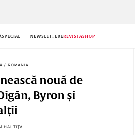
Ă
SPECIAL
NEWSLETTERE
REVISTA
SHOP
Ă
/
ROMANIA
nească nouă de
Oigăn, Byron și
alții
MIHAI TIȚA