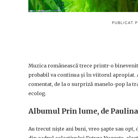
PUBLICAT P
Muzica românească trece printr-o binevenită
probabil va continua și în viitorul apropiat. 
comentat, de la o surpriză manelo-pop la tra
ecolog.
Albumul Prin lume, de Paulina 
Au trecut niște ani buni, vreo șapte sau opt,
din cadrul colectivului Future Nuggets, ele