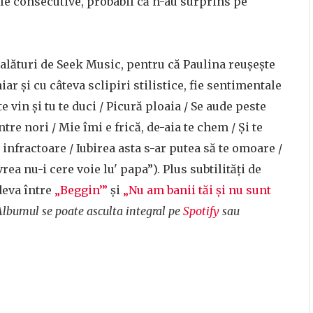
ile consecutive, probabil că n-au surprins pe
alături de Seek Music, pentru că Paulina reușește
iar și cu câteva sclipiri stilistice, fie sentimentale
 vin și tu te duci / Picură ploaia / Se aude peste
re nori / Mie îmi e frică, de-aia te chem / Și te
o infractoare / Iubirea asta s-ar putea să te omoare /
vrea nu-i cere voie lu' papa”). Plus subtilități de
deva între
„Beggin’”
și
„Nu am banii tăi și nu sunt
Albumul se poate asculta integral pe
Spotify
sau