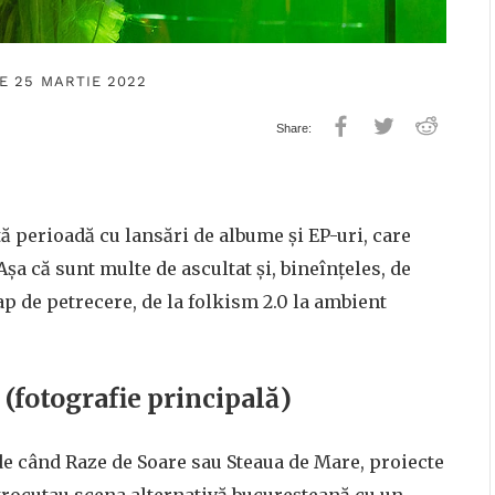
E 25 MARTIE 2022
 perioadă cu lansări de albume și EP-uri, care
Așa că sunt multe de ascultat și, bineînțeles, de
p de petrecere, de la folkism 2.0 la ambient
(fotografie principală)
 de când Raze de Soare sau Steaua de Mare, proiecte
ctrocutau scena alternativă bucureșteană cu un