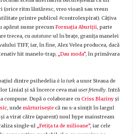
i (orice ritm lăutăresc, vreo vioară sau vreun
tilitate printre publicul #controlexpirat). Câțiva
: au apărut nume precum
Formația Aburiții
, parte
are trecea, cu
autotune
-ul în brațe, granița manelei
alului TIFF, iar, în fine, Alex Velea producea, dacă
tenativ hit manelo-trap,
„Dau moda”
, în primăvara
pațiul dintre psihedelia
à la turk
a unor Steaua de
or Linia1 și să încerce ceva mai
user friendly
. Intră
de a compune. După o colaborare cu
Criss Blaziny
și
sic
, unde
mărturisește
că nu s-a simțit în largul
și a virat către (aparent) noul hype mainstream
raliza single-ul
„Fetița ta de milioane”
, iar cele