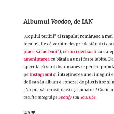
Albumul
Voodoo
, de IAN
„Copilul teribil” al trapului românesc a mai
locul ei, fie că vorbim despre destănuiri con
place să fac bani”
),
certuri derizorii
cu coleg
amenințarea
cu bătaia a unei foste iubite. D
specula că sunt doar manevre pentru populari
pe
Instagram
) și întreținerea unei imagini
doilea său album e concret de plictisitor și
„Nu pot să te-nvăț dacă ești amator / Coaie 
asculta integral pe
Spotify
sau
YouTube
.
2/5 ❤