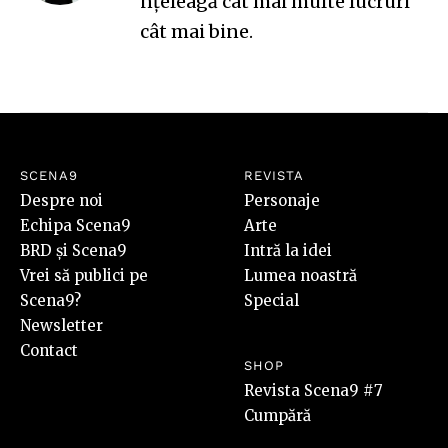
nțeleagă cât mai multe lucruri
cât mai bine.
SCENA9
REVISTA
Despre noi
Personaje
Echipa Scena9
Arte
BRD și Scena9
Intră la idei
Vrei să publici pe
Lumea noastră
Scena9?
Special
Newsletter
Contact
SHOP
Revista Scena9 #7
Cumpără