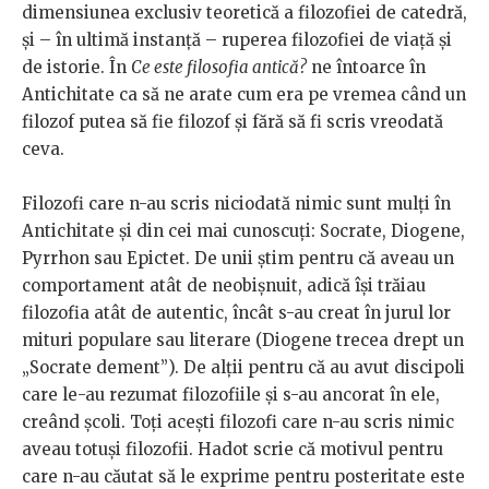
dimensiunea exclusiv teoretică a filozofiei de catedră,
și – în ultimă instanță – ruperea filozofiei de viață și
de istorie. În
Ce este filosofia antică?
ne întoarce în
Antichitate ca să ne arate cum era pe vremea când un
filozof putea să fie filozof și fără să fi scris vreodată
ceva.
Filozofi care n-au scris niciodată nimic sunt mulți în
Antichitate și din cei mai cunoscuți: Socrate, Diogene,
Pyrrhon sau Epictet. De unii știm pentru că aveau un
comportament atât de neobișnuit, adică își trăiau
filozofia atât de autentic, încât s-au creat în jurul lor
mituri populare sau literare (Diogene trecea drept un
„Socrate dement”). De alții pentru că au avut discipoli
care le-au rezumat filozofiile și s-au ancorat în ele,
creând școli. Toți acești filozofi care n-au scris nimic
aveau totuși filozofii. Hadot scrie că motivul pentru
care n-au căutat să le exprime pentru posteritate este