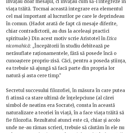
învățau doar mesajul, ci învățau cum să-l integreze în
viața trăită. Tocmai această integrare era elementul
cel mai important al lucrurilor pe care le deprindeau
în comun. (Hadot arată de fapt că mesaje diferite,
chiar contradictorii, au dus la aceleași practici
spirituale.) Din acest motiv scrie Aristotel în
Etica
nicomahică
: „Începătorii în studiu debitează pe
nerăsuflate raționamentele, fără să posede încă o
cunoaștere propriu-zisă. Căci, pentru a poseda știința,
ea trebuie să ajungă să facă parte din propria lor
natură și asta cere timp.”
Secretul succesului filozofiei, în măsura în care putea
fi atinsă ca stare ultimă de înțelepciune (al cărei
simbol de neatins era Socrate), consta în această
naturalizare a teoriei în viață, în a face viața trăită să
fie filozofia. Rezultatul atunci este că, chiar și acolo
unde ne-au rămas scrieri, trebuie să căutăm în ele nu