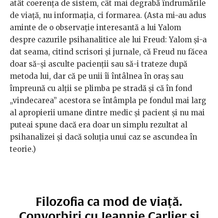
atât coerența de sistem, cât mai degrabă îndrumările
de viață, nu informația, ci formarea. (Asta mi-au adus
aminte de o observație interesantă a lui Yalom
despre cazurile psihanalitice ale lui Freud: Yalom și-a
dat seama, citind scrisori și jurnale, că Freud nu făcea
doar să-și asculte pacienții sau să-i trateze după
metoda lui, dar că pe unii îi întâlnea în oraș sau
împreună cu alții se plimba pe stradă și că în fond
„vindecarea” acestora se întâmpla pe fondul mai larg
al apropierii umane dintre medic și pacient și nu mai
puteai spune dacă era doar un simplu rezultat al
psihanalizei și dacă soluția unui caz se ascundea în
teorie.)
Filozofia ca mod de viață.
Convorbiri cu Jeannie Carlier și