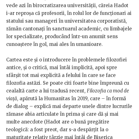
vede azi în birocratizarea universității, căreia Hadot
i-ar reproșa că profesorii, în rolul lor de funcționari ai
statului sau manageri în universitatea corporatistă,
rămân cantonați în sanctuarul academic, cu limbajele
lor specializate, producând într-un anumit sens
cunoaștere în gol, mai ales în umanioare.
Cartea este și o introducere în problemele filozofiei
antice, și o critică, mai întâi implicită, apoi spre
sfârșit tot mai explicită a felului în care se face
filozofia astăzi. Se poate citi foarte bine împreună cu
cealaltă carte a lui tradusă recent,
Filozofia ca mod de
viață
, apărută la Humanitas în 2019, care – în formă
de dialog – explică mai departe unele dintre lucrurile
rămase abia articulate în prima și care dă și mai
multe anecdote (Hadot are o bună pregătire
teologică: a fost preot, dar s-a despărțit la o
maturitate relativ târzie mai întâi de Biserica