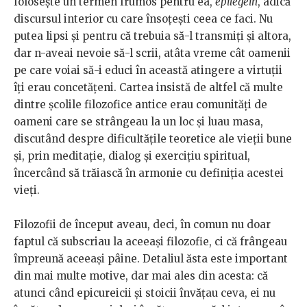
folosește un termen frumos pentru ea,
epilegein
, adică
discursul interior cu care însoțești ceea ce faci. Nu
putea lipsi și pentru că trebuia să-l transmiți și altora,
dar n-aveai nevoie să-l scrii, atâta vreme cât oamenii
pe care voiai să-i educi în această atingere a virtuții
îți erau concetățeni. Cartea insistă de altfel că multe
dintre școlile filozofice antice erau comunități de
oameni care se strângeau la un loc și luau masa,
discutând despre dificultățile teoretice ale vieții bune
și, prin meditație, dialog și exercițiu spiritual,
încercând să trăiască în armonie cu definiția acestei
vieți.
Filozofii de început aveau, deci, în comun nu doar
faptul că subscriau la aceeași filozofie, ci că frângeau
împreună aceeași pâine. Detaliul ăsta este important
din mai multe motive, dar mai ales din acesta: că
atunci când epicureicii și stoicii învățau ceva, ei nu