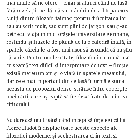
mai multe să ne ofere – chiar și atunci când ne lasă
fără revelații, ne dă măcar mândria de a-l fi parcurs.
Mulți dintre filozofii faimoși pentru dificultatea lor
sau au scris mult, sau sunt plini de jargon, sau și-au
petrecut viața în mici orășele universitare germane,
rostindu-și frazele de plumb de la o catedră înaltă, în
spatele căreia le-a fost mai ușor să ascundă că nu știu
să scrie. Pentru modernitate, filozofia înseamnă mai
cu seamă text dificil și interpretare de text – firește,
există mereu un om și-o viață în spatele mesajului,
dar ce e mai important din ce lasă în urmă e suma
aceasta de propoziții dense, strânse între coperțile
unei cărți, care așteaptă să fie descifrate de mintea
cititorului.
Nu durează mult până când începi să înțelegi că lui
Pierre Hadot îi displac toate aceste aspecte ale
filozofiei moderne: și sechestrarea ei în text, și