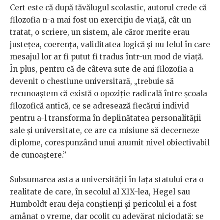
Cert este că după tăvălugul scolastic, autorul crede că
filozofia n-a mai fost un exercițiu de viață, cât un
tratat, o scriere, un sistem, ale căror merite erau
justețea, coerența, validitatea logică și nu felul în care
mesajul lor ar fi putut fi tradus într-un mod de viață.
În plus, pentru că de câteva sute de ani filozofia a
devenit o chestiune universitară, „trebuie să
recunoaștem că există o opoziție radicală între școala
filozofică antică, ce se adresează fiecărui individ
pentru a-l transforma în deplinătatea personalității
sale și universitate, ce are ca misiune să decerneze
diplome, corespunzând unui anumit nivel obiectivabil
de cunoaștere.”
Subsumarea asta a universității în fața statului era o
realitate de care, în secolul al XIX-lea, Hegel sau
Humboldt erau deja conștienți și pericolul ei a fost
amânat o vreme, dar ocolit cu adevărat niciodată: se