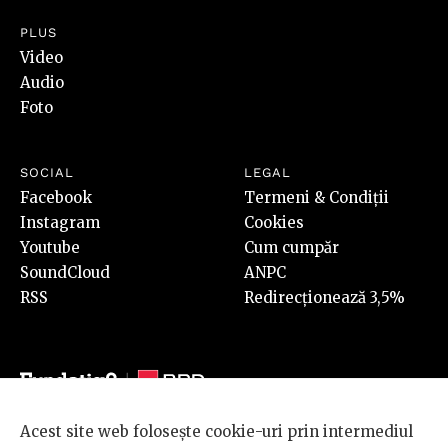
PLUS
Video
Audio
Foto
SOCIAL
LEGAL
Facebook
Termeni & Condiții
Instagram
Cookies
Youtube
Cum cumpăr
SoundCloud
ANPC
RSS
Redirecționează 3,5%
Acest site web folosește cookie-uri prin intermediul
© 2026 BRD Groupe Société Générale, toate drepturile rezervate.