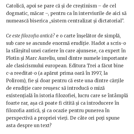
Catolică, apoi se pare că și de creștinism – de cel
dogmatic, măcar –, pentru ca în interviurile de aici să
numească biserica „sistem centralizat și dictatorial”.
Ce este filozofia antică?
e o carte înșelător de simplă,
sub care se ascunde enormă erudiție. Hadot a scris-o
la sfârșitul unei cariere în care ajunsese, ca expert în
Plotin și Marc Aureliu, unul dintre numele importante
ale clasicismului european. Editura Trei a făcut bine
c-a reeditat-o (a apărut prima oară în 1997, la
Polirom), fie și doar pentru că este una dintre cărțile
de erudiție care reușesc să introducă o miză
existențială în istoria filozofiei, lucru care se întâmplă
foarte rar, așa că poate fi citită și ca introducere în
filozofia antică, și ca ocazie pentru punerea în
perspectivă a propriei vieți. De câte ori poți spune
asta despre un text?