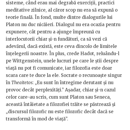
sisteme, când erau mai degrabă exerciții, practici
meditative zilnice, al căror scop nu era să expună o
teorie finală. În fond, multe dintre dialogurile lui
Platon nu duc nicăieri. Dialogul nu era ocazia pentru
expunere, cât pentru a ajunge împreună cu
interlocutorii chiar și-n fundături, ca să vezi că
adevărul, dacă există, este ceva dincolo de limitele
înțelegerii noastre. În plus, crede Hadot, reluându-l
pe Wittgenstein, unele lucruri pe care le știi despre
viață nu pot fi comunicate, iar filozofia este doar
scara care te duce la ele. Socrate o recunoaște singur
în
Theaitetos
: „Eu sunt în întregime derutant și nu
provoc decât perplexități.” Așadar, chiar și-n cazul
celor care-au scris, cum sunt Platon sau Seneca,
această întâietate a filozofiei trăite se păstrează și
„discursul filozofic nu este filozofic decât dacă se
transformă în mod de viață”.