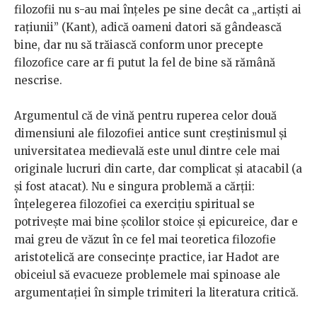
filozofii nu s-au mai înțeles pe sine decât ca „artiști ai
rațiunii” (Kant), adică oameni datori să gândească
bine, dar nu să trăiască conform unor precepte
filozofice care ar fi putut la fel de bine să rămână
nescrise.
Argumentul că de vină pentru ruperea celor două
dimensiuni ale filozofiei antice sunt creștinismul și
universitatea medievală este unul dintre cele mai
originale lucruri din carte, dar complicat și atacabil (a
și fost atacat). Nu e singura problemă a cărții:
înțelegerea filozofiei ca exercițiu spiritual se
potrivește mai bine școlilor stoice și epicureice, dar e
mai greu de văzut în ce fel mai teoretica filozofie
aristotelică are consecințe practice, iar Hadot are
obiceiul să evacueze problemele mai spinoase ale
argumentației în simple trimiteri la literatura critică.