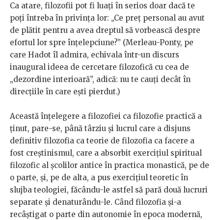
Ca atare, filozofii pot fi luați în serios doar dacă te
poți întreba în privința lor: „Ce preț personal au avut
de plătit pentru a avea dreptul să vorbească despre
efortul lor spre înțelepciune?” (Merleau-Ponty, pe
care Hadot îl admira, echivala într-un discurs
inaugural ideea de cercetare filozofică cu cea de
„dezordine interioară”, adică: nu te cauți decât în
direcțiile în care ești pierdut.)
Această înțelegere a filozofiei ca filozofie practică a
ținut, pare-se, până târziu și lucrul care a disjuns
definitiv filozofia ca teorie de filozofia ca facere a
fost creștinismul, care a absorbit exercițiul spiritual
filozofic al școlilor antice în practica monastică, pe de
o parte, și, pe de alta, a pus exercițiul teoretic în
slujba teologiei, făcându-le astfel să pară două lucruri
separate și denaturându-le. Când filozofia și-a
recâștigat o parte din autonomie în epoca modernă,