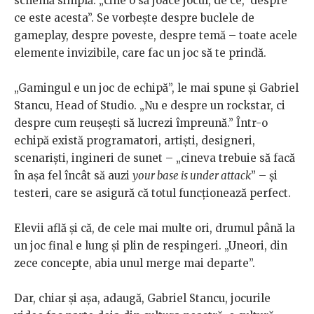
schemă simplă: „cine o să joace jocul, de ce, despre
ce este acesta”. Se vorbește despre buclele de
gameplay, despre poveste, despre temă – toate acele
elemente invizibile, care fac un joc să te prindă.
„Gamingul e un joc de echipă”, le mai spune și Gabriel
Stancu, Head of Studio. „Nu e despre un rockstar, ci
despre cum reușești să lucrezi împreună.” Într-o
echipă există programatori, artiști, designeri,
scenariști, ingineri de sunet – „cineva trebuie să facă
în așa fel încât să auzi
your base is under attack
” – și
testeri, care se asigură că totul funcționează perfect.
Elevii află și că, de cele mai multe ori, drumul până la
un joc final e lung și plin de respingeri. „Uneori, din
zece concepte, abia unul merge mai departe”.
Dar, chiar și așa, adaugă, Gabriel Stancu, jocurile