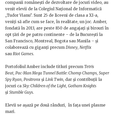
companii românești de dezvoltare de jocuri video, au
venit elevii de la Colegiul Național de Informatică
„Tudor Vianu”. Sunt 25 de liceeni de clasa a XI-a,
veniți să afle cum se face, în realitate, un joc. Amber,
fondată în 2013, are peste 850 de angajați și birouri în
opt țări de pe patru continente – de la București la
San Francisco, Montreal, Bogota sau Manila – și
colaborează cu giganți precum
Disney
,
Netflix
sau
Riot
Games
.
Portofoliul Amber include titluri precum
Tetris
Beat
,
Pac-Man Mega Tunnel Battle: Chomp Champs
,
Super
Spy Ryan
,
Positronx
și
Link Twin
, dar și contribuții la
jocuri ca
Sky: Children of the Light
,
Gotham Knights
și
Stumble Guys
.
Elevii se așază pe două rânduri, în fața unei plasme
mari.