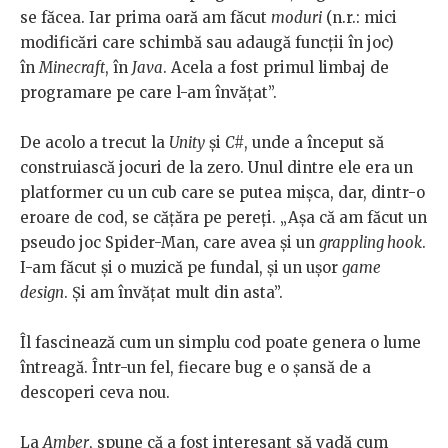
se făcea. Iar prima oară am făcut
moduri
(n.r.: mici
modificări care schimbă sau adaugă funcții în joc)
în
Minecraft
, în
Java
. Acela a fost primul limbaj de
programare pe care l-am învățat”.
De acolo a trecut la
Unity
și
C#
, unde a început să
construiască jocuri de la zero. Unul dintre ele era un
platformer cu un cub care se putea mișca, dar, dintr-o
eroare de cod, se cățăra pe pereți. „Așa că am făcut un
pseudo joc Spider-Man, care avea și un
grappling hook
.
I-am făcut și o muzică pe fundal, și un ușor
game
design
. Și am învățat mult din asta”.
Îl fascinează cum un simplu cod poate genera o lume
întreagă. Într-un fel, fiecare bug e o șansă de a
descoperi ceva nou.
La
Amber
, spune că a fost interesant să vadă cum