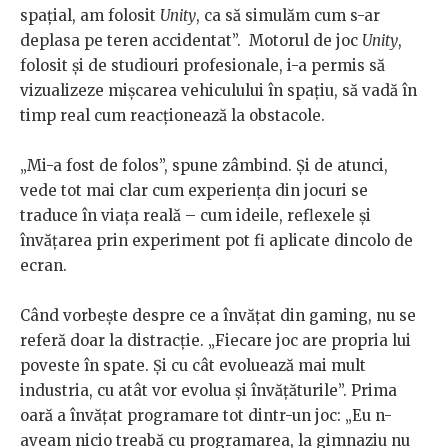
spațial, am folosit
Unity
, ca să simulăm cum s-ar
deplasa pe teren accidentat”. Motorul de joc
Unity
,
folosit și de studiouri profesionale, i-a permis să
vizualizeze mișcarea vehiculului în spațiu, să vadă în
timp real cum reacționează la obstacole.
„Mi-a fost de folos”, spune zâmbind. Și de atunci,
vede tot mai clar cum experiența din jocuri se
traduce în viața reală – cum ideile, reflexele și
învățarea prin experiment pot fi aplicate dincolo de
ecran.
Când vorbește despre ce a învățat din gaming, nu se
referă doar la distracție. „Fiecare joc are propria lui
poveste în spate. Și cu cât evoluează mai mult
industria, cu atât vor evolua și învățăturile”. Prima
oară a învățat programare tot dintr-un joc: „Eu n-
aveam nicio treabă cu programarea, la gimnaziu nu