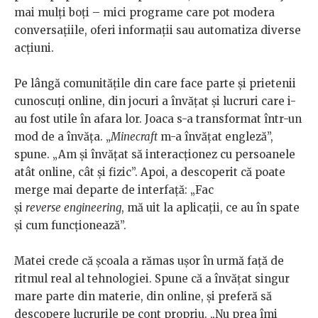
mai mulți boți – mici programe care pot modera
conversațiile, oferi informații sau automatiza diverse
acțiuni.
Pe lângă comunitățile din care face parte și prietenii
cunoscuți online, din jocuri a învățat și lucruri care i-
au fost utile în afara lor. Joaca s-a transformat într-un
mod de a învăța. „
Minecraft
m-a învățat engleză”,
spune. „Am și învățat să interacționez cu persoanele
atât online, cât și fizic”. Apoi, a descoperit că poate
merge mai departe de interfață: „Fac
și
reverse
engineering
, mă uit la aplicații, ce au în spate
și cum funcționează”.
Matei crede că școala a rămas ușor în urmă față de
ritmul real al tehnologiei. Spune că a învățat singur
mare parte din materie, din online, și preferă să
descopere lucrurile pe cont propriu. „Nu prea îmi