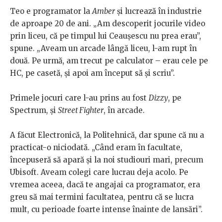
Teo e programator la
Amber
și lucrează în industrie
de aproape 20 de ani. „Am descoperit jocurile video
prin liceu, că pe timpul lui Ceaușescu nu prea erau”,
spune. „Aveam un arcade lângă liceu, l-am rupt în
două. Pe urmă, am trecut pe calculator – erau cele pe
HC, pe casetă, și apoi am început să și scriu”.
Primele jocuri care l-au prins au fost
Dizzy
, pe
Spectrum, și
Street Fighter
, în arcade.
A făcut Electronică, la Politehnică, dar spune că nu a
practicat-o niciodată. „Când eram în facultate,
începuseră să apară și la noi studiouri mari, precum
Ubisoft. Aveam colegi care lucrau deja acolo. Pe
vremea aceea, dacă te angajai ca programator, era
greu să mai termini facultatea, pentru că se lucra
mult, cu perioade foarte intense înainte de lansări”.