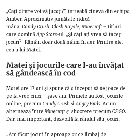
„Câți dintre voi vă jucați?”, întreabă cineva din echipa
Amber. Aproximativ jumătate ridică
mâna.
Candy
Crush
,
Clash Royale
,
Minecraft
– titluri
care domină
App Store
-ul. „Și câți ați vrea să faceți
jocuri?” Rămân doar două mâini în aer. Printre ele,
cea a lui Matei.
Matei și jocurile care l-au învățat
să gândească în cod
Matei are 17 ani și spune că a început să se joace de
pe la vreo cinci – șase ani. Primele au fost jocurile
online, precum
Candy Crush
și
Angry Birds
. Acum
alternează între
Minecraft
și shootere precum
CS:GO
.
Dar, mai important, dezvoltă la rândul său jocuri.
„Am făcut jocuri în aproape orice limbaj de