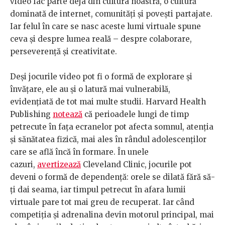
video fac parte deja din cultura noastră, o cultură
dominată de internet, comunități și povești partajate.
Iar felul în care se nasc aceste lumi virtuale spune
ceva și despre lumea reală – despre colaborare,
perseverență și creativitate.
Deși jocurile video pot fi o formă de explorare și
învățare, ele au și o latură mai vulnerabilă,
evidențiată de tot mai multe studii. Harvard Health
Publishing
notează
că perioadele lungi de timp
petrecute în fața ecranelor pot afecta somnul, atenția
și sănătatea fizică, mai ales în rândul adolescenților
care se află încă în formare. În unele
cazuri,
avertizează
Cleveland Clinic, jocurile pot
deveni o formă de dependență: orele se dilată fără să-
ți dai seama, iar timpul petrecut în afara lumii
virtuale pare tot mai greu de recuperat. Iar când
competiția și adrenalina devin motorul principal, mai