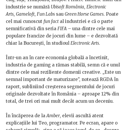
industrie se numără
Ubisoft
România
,
Electronic
Arts
,
Gameloft
,
Fun Labs
sau
Green Horse Games
. Poate
cel mai cunoscut
fun fact
al industriei e că o parte
semnificativă din seria
FIFA
– una dintre cele mai
populare francize de jocuri din lume – e dezvoltată
chiar la București, în studioul
Electronic Arts
.
Într-un an în care economia globală a încetinit,
industria de gaming a rămas stabilă, semn că e unul
dintre cele mai reziliente domenii creative. „Este un
semnal important de maturizare”, notează RGDA în
raport, subliniind creșterea segmentului de jocuri
originale dezvoltate în România – aproape 12% din
total, de trei ori mai mult decât acum un deceniu.
În încăperea de la
Amber
, elevii ascultă atent
explicațiile lui Teo, programator. Pe ecran, apare o