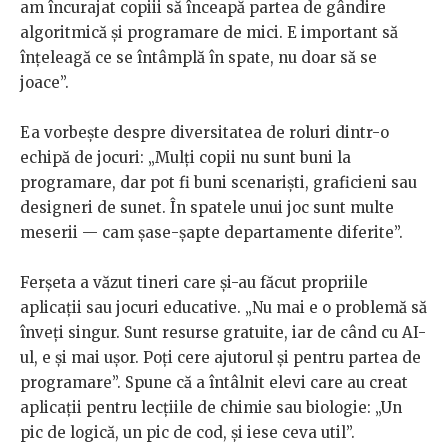
am încurajat copiii să înceapă partea de gândire
algoritmică și programare de mici. E important să
înțeleagă ce se întâmplă în spate, nu doar să se
joace”.
Ea vorbește despre diversitatea de roluri dintr-o
echipă de jocuri: „Mulți copii nu sunt buni la
programare, dar pot fi buni scenariști, graficieni sau
designeri de sunet. În spatele unui joc sunt multe
meserii — cam șase-șapte departamente diferite”.
Ferșeta a văzut tineri care și-au făcut propriile
aplicații sau jocuri educative. „Nu mai e o problemă să
înveți singur. Sunt resurse gratuite, iar de când cu AI-
ul, e și mai ușor. Poți cere ajutorul și pentru partea de
programare”. Spune că a întâlnit elevi care au creat
aplicații pentru lecțiile de chimie sau biologie: „Un
pic de logică, un pic de cod, și iese ceva util”.