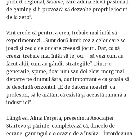
proiect regional,
SiGame
, care adună elevii pasionați
de gaming și îi provoacă să dezvolte propriile jocuri
de la zero”.
Vinț crede că pentru a crea, trebuie mai întâi să
experimentezi. „Sunt două lumi: cea a celor care se
joacă și cea a celor care creează jocuri. Dar, ca să
creezi, trebuie mai întâi să te joci – să vezi cum au
făcut alții, cum au gândit strategiile”. Dintr-o
generație, spune, doar unu sau doi elevi merg mai
departe pe drumul ăsta, dar important e ca școala să
le deschidă orizontul. „E de datoria noastră, ca
profesori, să le arătăm că există și această ramură a
industriei”.
Lângă ea, Alina Ferșeta, președinta Asociației
Startevo și părinte, completează că, dincolo de
ecrane, gamingul e o ocazie de a învăța. „Întotdeauna