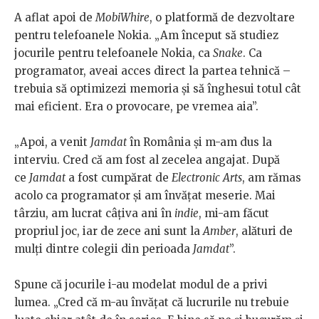
A aflat apoi de
MobiWhire
, o platformă de dezvoltare
pentru telefoanele Nokia. „Am început să studiez
jocurile pentru telefoanele Nokia, ca
Snake
. Ca
programator, aveai acces direct la partea tehnică –
trebuia să optimizezi memoria și să înghesui totul cât
mai eficient. Era o provocare, pe vremea aia”.
„Apoi, a venit
Jamdat
în România și m-am dus la
interviu. Cred că am fost al zecelea angajat. După
ce
Jamdat
a fost cumpărat de
Electronic
Arts
, am rămas
acolo ca programator și am învățat meserie. Mai
târziu, am lucrat câțiva ani în
indie
, mi-am făcut
propriul joc, iar de zece ani sunt la
Amber
, alături de
mulți dintre colegii din perioada
Jamdat
”.
Spune că jocurile i-au modelat modul de a privi
lumea. „Cred că m-au învățat că lucrurile nu trebuie