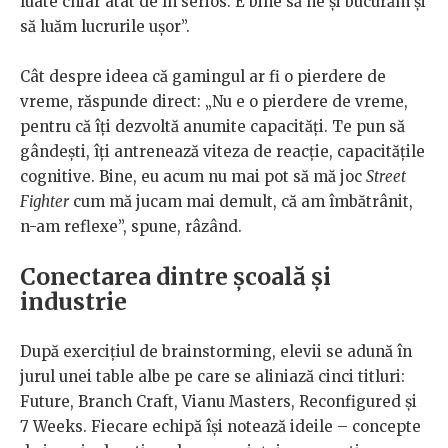
luate chiar atât de în serios. E bine să ne și bucurăm și
să luăm lucrurile ușor”.
Cât despre ideea că gamingul ar fi o pierdere de
vreme, răspunde direct: „Nu e o pierdere de vreme,
pentru că îți dezvoltă anumite capacități. Te pun să
gândești, îți antrenează viteza de reacție, capacitățile
cognitive. Bine, eu acum nu mai pot să mă joc
Street
Fighter
cum mă jucam mai demult, că am îmbătrânit,
n-am reflexe”, spune, râzând.
Conectarea dintre școală și
industrie
După exercițiul de brainstorming, elevii se adună în
jurul unei table albe pe care se aliniază cinci titluri:
Future, Branch Craft, Vianu Masters, Reconfigured și
7 Weeks. Fiecare echipă își notează ideile – concepte