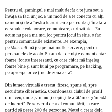
Pentru el, gamingul e mai mult decât a te juca sau a
învăța să faci un joc. E un mod de a te conecta cu alți
oameni și de a învăța lucruri care pot conta și în afara
ecranului: colaborare, comunicare, curiozitate. „Eu
acum nu prea mă mai joc pentru jocul în sine, o fac
pentru comunitățile existente. De exemplu,
pe
Minecraft
mă joc pe mai multe servere, pentru
persoanele de acolo. Eu am dat de niște oameni chiar
foarte, foarte interesanți, cu care chiar mă înțeleg
foarte bine și sunt buni pe programare, pe hacking,
pe aproape orice ține de zona asta”.
Din lumea virtuală a trecut, firesc, spune el, spre
securitate cibernetică. Coordonează clubul de profil
din liceu, unde „vin mulți copii și le arătăm o grămadă
de lucruri”. Pe serverul de
=
al comunității, la care
participă peste 200 de persoane, Matei a creat deja