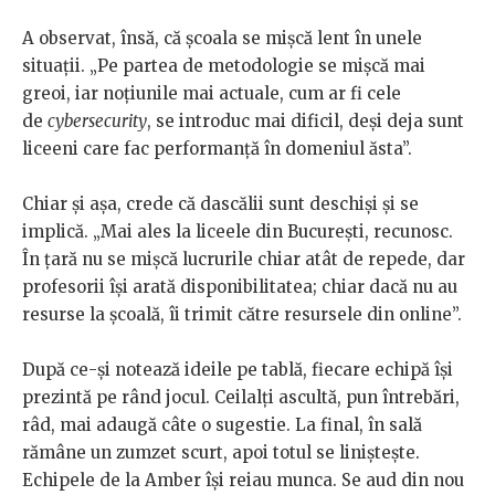
A observat, însă, că școala se mișcă lent în unele
situații. „Pe partea de metodologie se mișcă mai
greoi, iar noțiunile mai actuale, cum ar fi cele
de
cybersecurity
, se introduc mai dificil, deși deja sunt
liceeni care fac performanță în domeniul ăsta”.
Chiar și așa, crede că dascălii sunt deschiși și se
implică. „Mai ales la liceele din București, recunosc.
În țară nu se mișcă lucrurile chiar atât de repede, dar
profesorii își arată disponibilitatea; chiar dacă nu au
resurse la școală, îi trimit către resursele din online”.
După ce-și notează ideile pe tablă, fiecare echipă își
prezintă pe rând jocul. Ceilalți ascultă, pun întrebări,
râd, mai adaugă câte o sugestie. La final, în sală
rămâne un zumzet scurt, apoi totul se liniștește.
Echipele de la Amber își reiau munca. Se aud din nou