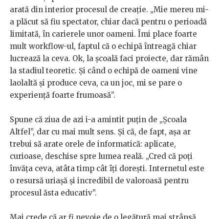
arată din interior procesul de creație. „Mie mereu mi-
a plăcut să fiu spectator, chiar dacă pentru o perioadă
limitată, în carierele unor oameni. Îmi place foarte
mult workflow-ul, faptul că o echipă întreagă chiar
lucrează la ceva. Ok, la școală faci proiecte, dar rămân
la stadiul teoretic. Și când o echipă de oameni vine
laolaltă și produce ceva, ca un joc, mi se pare o
experiență foarte frumoasă”.
Spune că ziua de azi i-a amintit puțin de „Școala
Altfel”, dar cu mai mult sens. Și că, de fapt, așa ar
trebui să arate orele de informatică: aplicate,
curioase, deschise spre lumea reală. „Cred că poți
învăța ceva, atâta timp cât îți dorești. Internetul este
o resursă uriașă și incredibil de valoroasă pentru
procesul ăsta educativ”.
Mai crede că ar fi nevoie de o legătură mai strânsă