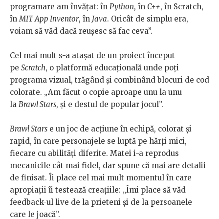
programare am învățat: în
Python
, în
C++
, în Scratch,
în
MIT App Inventor
, în
Java
. Oricât de simplu era,
voiam să văd dacă reușesc să fac ceva”.
Cel mai mult s-a atașat de un proiect început
pe
Scratch
, o platformă educațională unde poți
programa vizual, trăgând și combinând blocuri de cod
colorate. „Am făcut o copie aproape unu la unu
la
Brawl Stars
, și e destul de popular jocul”.
Brawl Stars
e un joc de acțiune în echipă, colorat și
rapid, în care personajele se luptă pe hărți mici,
fiecare cu abilități diferite. Matei i-a reprodus
mecanicile cât mai fidel, dar spune că mai are detalii
de finisat. Îi place cel mai mult momentul în care
apropiații îi testează creațiile: „Îmi place să văd
feedback-ul live de la prieteni și de la persoanele
care le joacă”.