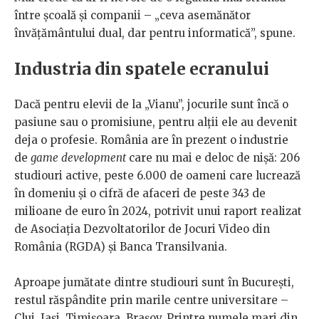
între școală și companii – „ceva asemănător
învățământului dual, dar pentru informatică”, spune.
Industria din spatele ecranului
Dacă pentru elevii de la „Vianu”, jocurile sunt încă o
pasiune sau o promisiune, pentru alții ele au devenit
deja o profesie. România are în prezent o industrie
de
game
development
care nu mai e deloc de nișă: 206
studiouri active, peste 6.000 de oameni care lucrează
în domeniu și o cifră de afaceri de peste 343 de
milioane de euro în 2024, potrivit unui raport realizat
de Asociația Dezvoltatorilor de Jocuri Video din
România (RGDA) și Banca Transilvania.
Aproape jumătate dintre studiouri sunt în București,
restul răspândite prin marile centre universitare –
Cluj, Iași, Timișoara, Brașov. Printre numele mari din