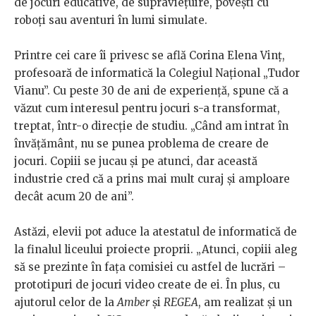
de jocuri educative, de supraviețuire, povești cu
roboți sau aventuri în lumi simulate.
Printre cei care îi privesc se află Corina Elena Vinț,
profesoară de informatică la Colegiul Național „Tudor
Vianu”. Cu peste 30 de ani de experiență, spune că a
văzut cum interesul pentru jocuri s-a transformat,
treptat, într-o direcție de studiu. „Când am intrat în
învățământ, nu se punea problema de creare de
jocuri. Copiii se jucau și pe atunci, dar această
industrie cred că a prins mai mult curaj și amploare
decât acum 20 de ani”.
Astăzi, elevii pot aduce la atestatul de informatică de
la finalul liceului proiecte proprii. „Atunci, copiii aleg
să se prezinte în fața comisiei cu astfel de lucrări –
prototipuri de jocuri video create de ei. În plus, cu
ajutorul celor de la
Amber
și
REGEA
, am realizat și un