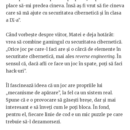
place să-mi predea cineva. Însă aș fi vrut să fie cineva
care să mă ajute cu securitatea cibernetică și în clasa
a IX-a”.
Când vorbește despre viitor, Matei e deja hotărât:
vrea să combine gamingul cu securitatea cibernetică.
„Orice joc pe care-l faci are și o cârcă de elemente în
securitate cibernetică, mai ales
reverse engineering
. În
sensul că, dacă afli ce face un joc în spate, poți să faci
hack-uri”.
Îl fascinează ideea că un joc are propriile lui
„mecanisme de apărare”, la fel ca un sistem real.
Spune că e o provocare să găsești breșe, dar și mai
interesant e să înveți cum le poți bloca. În fond,
pentru el, fiecare linie de cod e un mic puzzle pe care
trebuie să-l dezamorsezi.