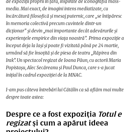
de expoziţii proprii în ţară, inspirate de iconografia mass-
media. Mai exact, de imagini intens mediatizate, cu
încărcătură filosofică şi mesaj puternic, care „se întipăresc
în memoria colectivă precum cuvintele dintr-un
dicţionar”
şi devin „mai importante decât adevărurile şi
experienţele empirice din viaţa noastră
”. Prima expoziţie a
început deja la Iaşi şi poate fi vizitată până pe 24 martie,
urmând să fie însoţită şi de piesa de teatru „Răpirea din
Irak”. Un spectacol regizat de Ioana Păun, cu actorii Maria
Popistaşu, Alec Secăreanu şi Paul Dunca, care s-a jucat
iniţial în cadrul expoziţiei de la MNAC.
I-am pus câteva întrebări lui Cătălin ca să aflăm mai multe
despre toate astea:
Despre ce a fost expoziţia
Totul e
regizat
şi cum a apărut ideea
proiectului?