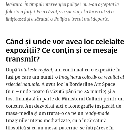
legătură. În timpul intervenţiei poliţiei, nu s-au aşteptat la
folosirea forţei. Ea a căzut, s-a speriat, el a încercat să o
liniştească şi a sărutat-o. Poliţia a trecut mai departe.
Când şi unde vor avea loc celelalte
expoziţii? Ce conţin şi ce mesaje
transmit?
După
Totul este regizat
, am continuat cu o expoziţie în
Iaşi pe care am numit-o
Imaginarul colectiv ca rezultat al
selecţiei naturale
. A avut loc la Borderline Art Space
(n.r. – unde poate fi văzută până pe 24 martie) şi a
fost finanţată în parte de Ministerul Culturii printr-un
concurs. Am dezvoltat aici o iconografie inspirată de
mass-media şi am tratat-o ca pe un
ready-made
.
Imaginile intens mediatizate, cu o încărcătură
filosofică şi cu un mesaj puternic, se întipăresc în