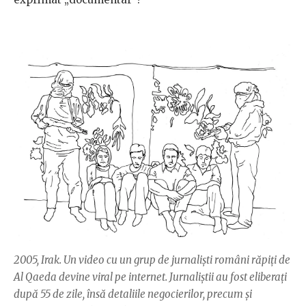
2005, Irak. Un video cu un grup de jurnalişti români răpiţi de
Al Qaeda devine viral pe internet. Jurnaliştii au fost eliberaţi
după 55 de zile, însă detaliile negocierilor, precum şi