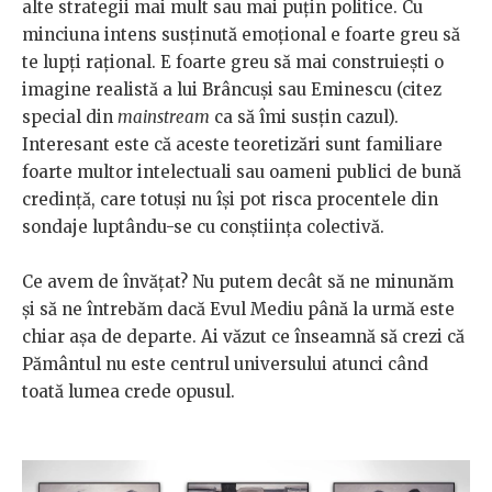
alte strategii mai mult sau mai puţin politice. Cu
minciuna intens susţinută emoţional e foarte greu să
te lupţi raţional. E foarte greu să mai construieşti o
imagine realistă a lui Brâncuşi sau Eminescu (citez
special din
mainstream
ca să îmi susţin cazul).
Interesant este că aceste teoretizări sunt familiare
foarte multor intelectuali sau oameni publici de bună
credinţă, care totuşi nu îşi pot risca procentele din
sondaje luptându-se cu conştiinţa colectivă.
Ce avem de învăţat? Nu putem decât să ne minunăm
şi să ne întrebăm dacă Evul Mediu până la urmă este
chiar aşa de departe. Ai văzut ce înseamnă să crezi că
Pământul nu este centrul universului atunci când
toată lumea crede opusul.