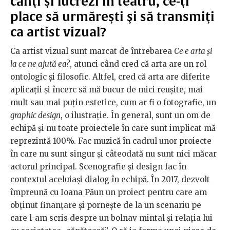
cânţi şi lucrezi în teatru, ce-ţi
place să urmăreşti şi să transmiţi
ca artist vizual?
Ca artist vizual sunt marcat de întrebarea
Ce e arta şi
la ce ne ajută ea?
, atunci când cred că arta are un rol
ontologic şi filosofic. Altfel, cred că arta are diferite
aplicaţii şi încerc să mă bucur de mici reuşite, mai
mult sau mai puţin estetice, cum ar fi o fotografie, un
graphic design
, o ilustraţie. În general, sunt un om de
echipă şi nu toate proiectele în care sunt implicat mă
reprezintă 100%. Fac muzică în cadrul unor proiecte
în care nu sunt singur şi câteodată nu sunt nici măcar
actorul principal. Scenografie şi design fac în
contextul aceluiaşi dialog în echipă. În 2017, dezvolt
împreună cu Ioana Păun un proiect pentru care am
obţinut finanţare şi porneşte de la un scenariu pe
care l-am scris despre un bolnav mintal şi relaţia lui