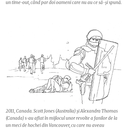
un time-out, când par doi oameni care nu au ce să-şi spună.
2011, Canada. Scott Jones (Australia) şi Alexandra Thomas
(Canada) s-au aflat în mijlocul unor revolte a fanilor de la
un meci de hochei din Vancouver, cu care nu aveau