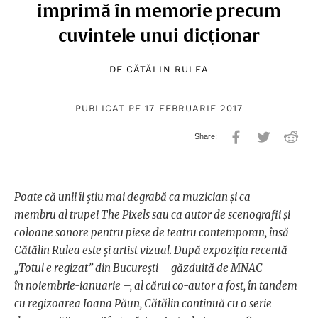
imprimă în memorie precum
cuvintele unui dicţionar
DE
CĂTĂLIN RULEA
PUBLICAT PE 17 FEBRUARIE 2017
Poate că unii îl ştiu mai degrabă ca muzician şi ca
membru al trupei The Pixels sau ca autor de scenografii şi
coloane sonore pentru piese de teatru contemporan, însă
Cătălin Rulea este şi artist vizual. După expoziţia recentă
„Totul e regizat” din Bucureşti – găzduită de MNAC
în noiembrie-ianuarie –, al cărui co-autor a fost, în tandem
cu regizoarea Ioana Păun, Cătălin continuă cu o serie