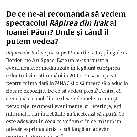
De ce ne-ai recomanda să vedem
spectacolul
Răpirea din Irak
al
Ioanei Păun? Unde şi când îl
putem vedea?
Răpirea din Irak
se joacă pe 17 martie la Iaşi, în galeria
Borderline Art Space. Este un
re-enactmen
t al
evenimentelor mediatizate în legătură cu răpirea
celor trei ziarişti români în 2005. Piesa s-a jucat
pentru prima dată la MNAC şi o să încerc să o aduc la
fiecare expoziţie. De ce să vedeţi piesa? Pentru că
seamănă cu unul dintre desenele mele: recunoşti
personaje, recunoşti evenimente, ai referinţe, eşti
informat... dar întrebările nu încetează să apară. Ce
este adevărat în ceea ce vedem şi în ce măsură un
adevăr exprimat artistic stă lângă un adevăr
exprimat „documentar”?