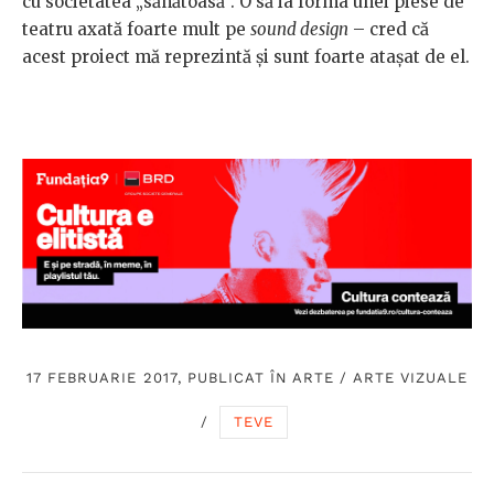
cu societatea „sănătoasă”. O să ia forma unei piese de
teatru axată foarte mult pe
sound design
– cred că
acest proiect mă reprezintă şi sunt foarte ataşat de el.
17 FEBRUARIE 2017, PUBLICAT ÎN
ARTE
/
ARTE VIZUALE
/
TEVE