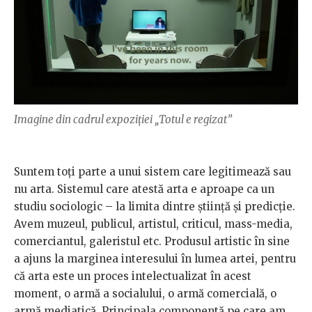
Imagine din cadrul expoziţiei „Totul e regizat”
Suntem toţi parte a unui sistem care legitimează sau
nu arta. Sistemul care atestă arta e aproape ca un
studiu sociologic – la limita dintre ştiinţă şi predicţie.
Avem muzeul, publicul, artistul, criticul, mass-media,
comerciantul, galeristul etc. Produsul artistic în sine
a ajuns la marginea interesului în lumea artei, pentru
că arta este un proces intelectualizat în acest
moment, o armă a socialului, o armă comercială, o
armă mediatică. Principala componentă pe care am