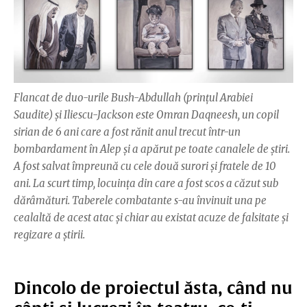
Flancat de duo-urile Bush-Abdullah (prinţul Arabiei
Saudite) şi Iliescu-Jackson este Omran Daqneesh, un copil
sirian de 6 ani care a fost rănit anul trecut într-un
bombardament în Alep şi a apărut pe toate canalele de ştiri.
A fost salvat împreună cu cele două surori şi fratele de 10
ani. La scurt timp, locuinţa din care a fost scos a căzut sub
dărâmături. Taberele combatante s-au învinuit una pe
cealaltă de acest atac şi chiar au existat acuze de falsitate şi
regizare a ştirii.
Dincolo de proiectul ăsta, când nu