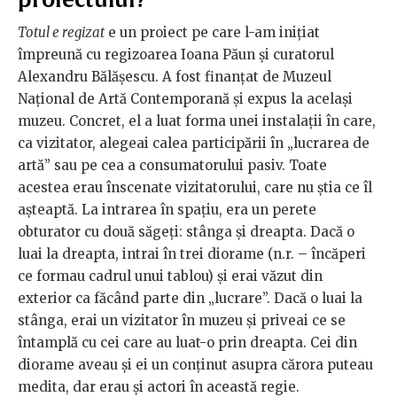
Totul e regizat
e un proiect pe care l-am iniţiat
împreună cu regizoarea Ioana Păun şi curatorul
Alexandru Bălăşescu. A fost finanţat de Muzeul
Naţional de Artă Contemporană şi expus la acelaşi
muzeu. Concret, el a luat forma unei instalaţii în care,
ca vizitator, alegeai calea participării în „lucrarea de
artă” sau pe cea a consumatorului pasiv. Toate
acestea erau înscenate vizitatorului, care nu ştia ce îl
aşteaptă. La intrarea în spaţiu, era un perete
obturator cu două săgeţi: stânga şi dreapta. Dacă o
luai la dreapta, intrai în trei diorame (n.r. – încăperi
ce formau cadrul unui tablou) şi erai văzut din
exterior ca făcând parte din „lucrare”. Dacă o luai la
stânga, erai un vizitator în muzeu şi priveai ce se
întamplă cu cei care au luat-o prin dreapta. Cei din
diorame aveau şi ei un conţinut asupra cărora puteau
medita, dar erau şi actori în această regie.