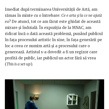
Imediat după terminarea Universităţii de Artă, am
rămas în minte cu o întrebare:
Ce e arta şi la ce ne ajută
ea
? De atunci, tot ce am făcut este ghidat de această
mirare şi îndoială. În expoziţia de la MNAC, am
ridicat încă o dată această problemă, punând publicul
în faţa procesului artistic în sine, în faţa generării pe
loc a ceea ce numim artă şi a procesului care o
generează. Artistul s-a dovedit a fi un regizor care
profită de public, iar publicul un actor fără să vrea
(
This is a set-up
).