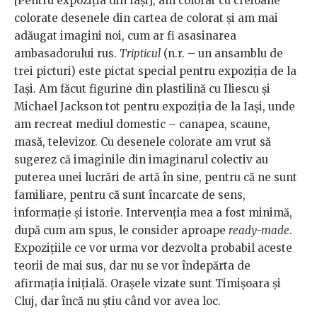
[Pentru expoziţia din Iaşi], am colorat cu creioane
colorate desenele din cartea de colorat şi am mai
adăugat imagini noi, cum ar fi asasinarea
ambasadorului rus.
Tripticul
(n.r. – un ansamblu de
trei picturi) este pictat special pentru expoziţia de la
Iaşi. Am făcut figurine din plastilină cu Iliescu şi
Michael Jackson tot pentru expoziţia de la Iaşi, unde
am recreat mediul domestic – canapea, scaune,
masă, televizor. Cu desenele colorate am vrut să
sugerez că imaginile din imaginarul colectiv au
puterea unei lucrări de artă în sine, pentru că ne sunt
familiare, pentru că sunt încarcate de sens,
informaţie şi istorie. Intervenţia mea a fost minimă,
după cum am spus, le consider aproape
ready-made
.
Expoziţiile ce vor urma vor dezvolta probabil aceste
teorii de mai sus, dar nu se vor îndepărta de
afirmaţia iniţială. Oraşele vizate sunt Timişoara şi
Cluj, dar încă nu ştiu când vor avea loc.