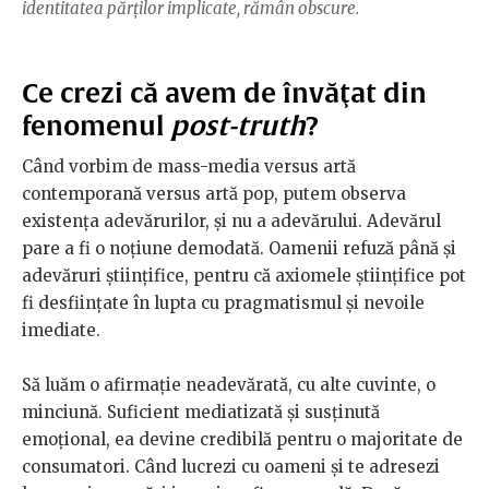
identitatea părţilor implicate, rămân obscure.
Ce crezi că avem de învăţat din
fenomenul
post-truth
?
Când vorbim de mass-media versus artă
contemporană versus artă pop, putem observa
existenţa adevărurilor, şi nu a adevărului. Adevărul
pare a fi o noţiune demodată. Oamenii refuză până şi
adevăruri ştiinţifice, pentru că axiomele ştiinţifice pot
fi desfiinţate în lupta cu pragmatismul şi nevoile
imediate.
Să luăm o afirmaţie neadevărată, cu alte cuvinte, o
minciună. Suficient mediatizată şi susţinută
emoţional, ea devine credibilă pentru o majoritate de
consumatori. Când lucrezi cu oameni şi te adresezi