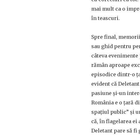
mai mult ca o impr
în teascuri.
Spre final, memorii
sau ghid pentru per
câteva evenimente 
rămân aproape exclu
episodice dintr-o ț
evident că Deletant 
pasiune și-un inter
România e o țară di
spațiul public” și 
că, în flagelarea ei
Deletant pare să fi 