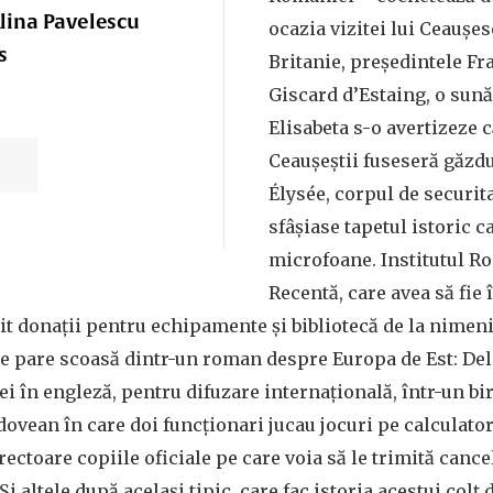
Alina Pavelescu
ocazia vizitei lui Ceaușe
s
Britanie, președintele Fra
Giscard d’Estaing, o sună
Elisabeta s-o avertizeze 
Ceaușeștii fuseseră găzdui
Élysée, corpul de securit
sfâșiase tapetul istoric c
microfoane. Institutul R
Recentă, care avea să fie 
t donații pentru echipamente și bibliotecă de la nimeni 
e pare scoasă dintr-un roman despre Europa de Est: Del
i în engleză, pentru difuzare internațională, într-un bi
vean în care doi funcționari jucau jocuri pe calculator
rectoare copiile oficiale pe care voia să le trimită canc
 Și altele după același tipic, care fac istoria acestui colț