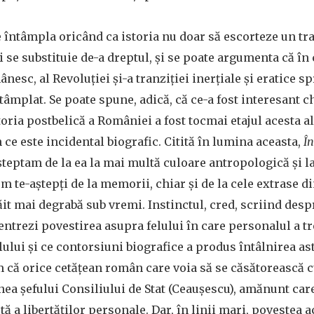
e întâmpla oricând ca istoria nu doar să escorteze un tra
i se substituie de-a dreptul, și se poate argumenta că în
sc, al Revoluției și-a tranziției inerțiale și eratice sp
tâmplat. Se poate spune, adică, că ce-a fost interesant ch
oria postbelică a României a fost tocmai etajul acesta al
 ce este incidental biografic. Citită în lumina aceasta,
Î
șteptam de la ea la mai multă culoare antropologică și l
m te-aștepți de la memorii, chiar și de la cele extrase d
răit mai degrabă sub vremi. Instinctul, cred, scriind d
ntrezi povestirea asupra felului în care personalul a tr
lui și ce contorsiuni biografice a produs întâlnirea asta
m că orice cetățean român care voia să se căsătorească c
ea șefului Consiliului de Stat (Ceaușescu), amănunt care
tă a libertăților personale. Dar, în linii mari, povestea a