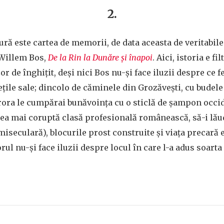
2.
ctură este cartea de memorii, de data aceasta de veritabil
 Willem Bos,
De la Rin la Dunăre și înapoi
. Aici, istoria e fi
 de înghițit, deși nici Bos nu-și face iluzii despre ce fe
ețile sale; dincolo de căminele din Grozăvești, cu budele 
rora le cumpărai bunăvoința cu o sticlă de șampon occid
cea mai coruptă clasă profesională românească, să-i lă
iseculară), blocurile prost construite și viața precară
rul nu-și face iluzii despre locul în care l-a adus soarta