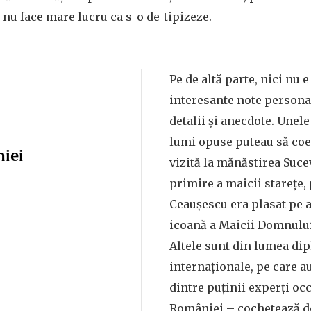
a nu face mare lucru ca s-o de-tipizeze.
Pe de altă parte, nici nu e
interesante note personal
detalii și anecdote. Unel
lumi opuse puteau să coex
niei
vizită la mănăstirea Suce
primire a maicii starețe, 
Ceaușescu era plasat pe a
icoană a Maicii Domnului,
Altele sunt din lumea di
internaționale, pe care a
dintre puținii experți occ
României – cochetează de-