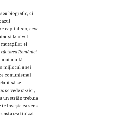
seu biografic, ci
 cazul
re capitalism, ceva
iar și la nivel
 mutațiilor ei
n căutarea României
a mai multă
in mijlocul unei
espre comunismul
ebuit să se
; se vede și-aici,
u un străin trebuia
 te lovește ca scos
ceasta s-a tipizat