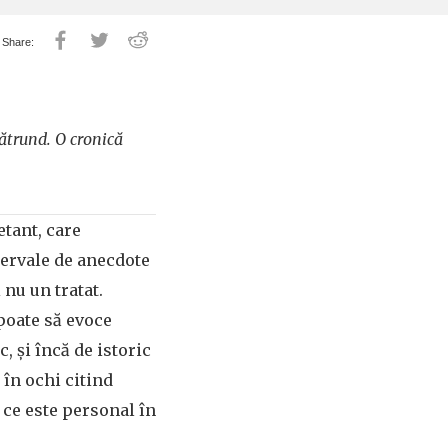
ătrund. O cronică
etant, care
ntervale de anecdote
 nu un tratat.
 poate să evoce
, și încă de istoric
 în ochi citind
 ce este personal în