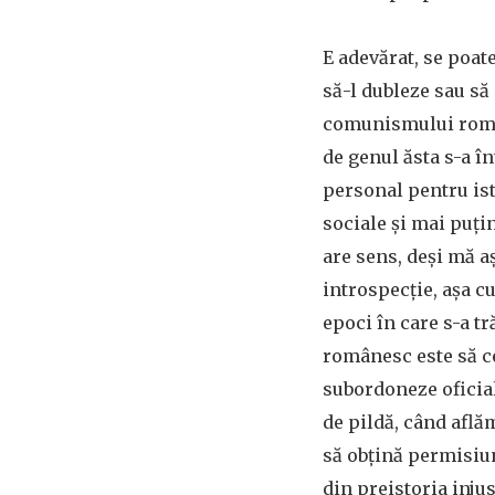
E adevărat, se poat
să-l dubleze sau să 
comunismului române
de genul ăsta s-a în
personal pentru ist
sociale și mai puțin
are sens, deși mă a
introspecție, așa cu
epoci în care s-a t
românesc este să ce
subordoneze oficialu
de pildă, când află
să obțină permisiun
din preistoria injus