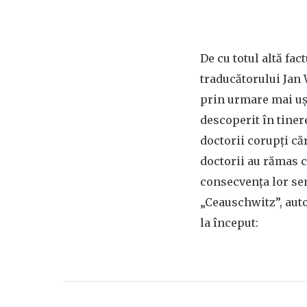
De cu totul altă fa
traducătorului Jan
prin urmare mai ușor
descoperit în tiner
doctorii corupți că
doctorii au rămas 
consecvența lor sem
„Ceauschwitz”, auto
la început: