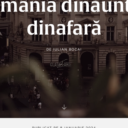
mânia dinăun
dinafară
DE
IULIAN BOCAI
PUBLICAT PE 8 IANUARIE 2024