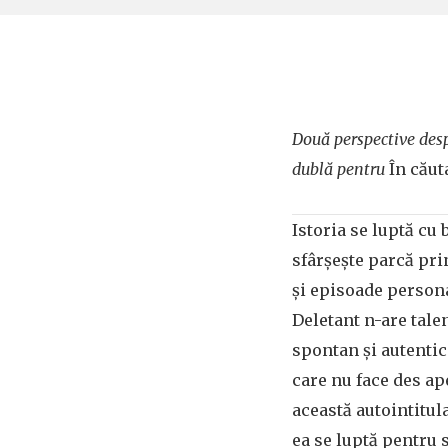
Două perspective desp
dublă pentru
În cău
Istoria se luptă cu 
sfârșește parcă pri
și episoade persona
Deletant n-are talen
spontan și autentic 
care nu face des ape
această autointitu
ea se luptă pentru s