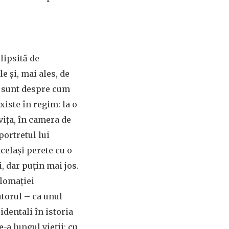
 lipsită de
e și, mai ales, de
e sunt despre cum
iste în regim: la o
vița, în camera de
portretul lui
celași perete cu o
 dar puțin mai jos.
plomației
utorul – ca unul
identali în istoria
a lungul vieții: cu