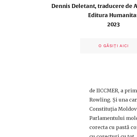
Dennis Deletant, traducere de 
Editura Humanita
2023
O GĂSIȚI AICI
de IICCMER, a primi
Rowling. Și una car
Constituția Moldove
Parlamentului moldo
corecta cu pastă co
cu corecturi cu tot.