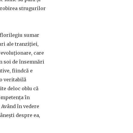
robirea strugurilor
 florilegiu sumar
i ale tranziției,
evoluționare, care
un soi de însemnări
ive, fiindcă e
o veritabilă
ite deloc oblu că
competența în
. Având în vedere
mânești despre ea,