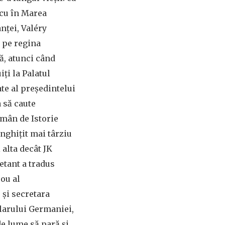
scu în Marea
nței, Valéry
 pe regina
că, atunci când
ți la Palatul
ate al președintelui
a să caute
omân de Istorie
înghițit mai târziu
alta decât JK
etant a tradus
rou al
 și secretara
elarului Germaniei,
 de lume să pară și