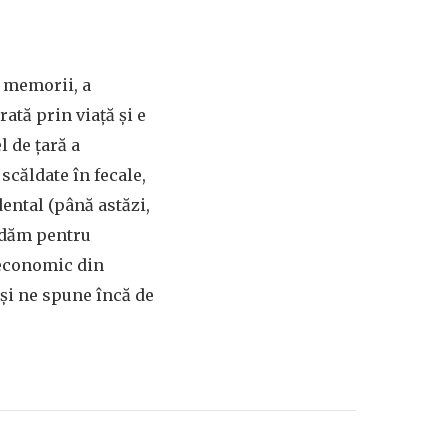
e memorii, a
ltrată prin viață și e
l de țară a
scăldate în fecale,
ental (până astăzi,
udăm pentru
 economic din
 și ne spune încă de