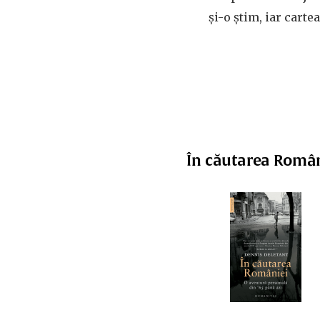
și-o știm, iar carte
În căutarea Româ