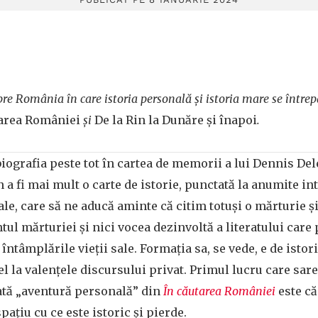
re România în care istoria personală și istoria mare se întrep
tarea României
și
De la Rin la Dunăre și înapoi
.
biografia peste tot în cartea de memorii a lui Dennis Del
n a fi mai mult o carte de istorie, punctată la anumite i
le, care să ne aducă aminte că citim totuși o mărturie și
tul mărturiei și nici vocea dezinvoltă a literatului care
întâmplările vieții sale. Formația sa, se vede, e de istoric
l la valențele discursului privat. Primul lucru care sare
lată „aventură personală” din
În căutarea României
este că
pațiu cu ce este istoric și pierde.