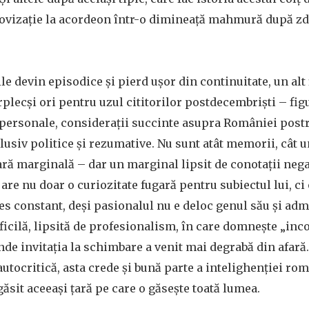
ovizație la acordeon într-o dimineață mahmură după zd
le devin episodice și pierd ușor din continuitate, un alt
plecși ori pentru uzul cititorilor postdecembriști – figur
personale, considerații succinte asupra României postr
siv politice și rezumative. Nu sunt atât memorii, cât 
ară marginală – dar un marginal lipsit de conotații negat
are nu doar o curiozitate fugară pentru subiectul lui, ci 
es constant, deși pasionalul nu e deloc genul său și adm
ficilă, lipsită de profesionalism, în care domnește „in
unde invitația la schimbare a venit mai degrabă din afară
 autocritică, asta crede și bună parte a intelighenției ro
găsit aceeași țară pe care o găsește toată lumea.