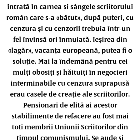
intrată în carnea și sângele scriitorului
român care s-a «bătut», după puteri, cu
cenzura și cu cenzorii trebuia într-un
fel învinsă ori înmuiată. Ieșirea din
«lagăr», vacanța europeană, putea fi o
soluție. Mai la îndemână pentru cei
mulți obosiți și hăituiți în negocieri
interminabile cu cenzura suprapusă
erau casele de creație ale scriitorilor.
Pensionari de elită ai acestor
stabilimente de refacere au fost mai
toți membrii Uniunii Scriitorilor din
timpul comunismului. Se aude și