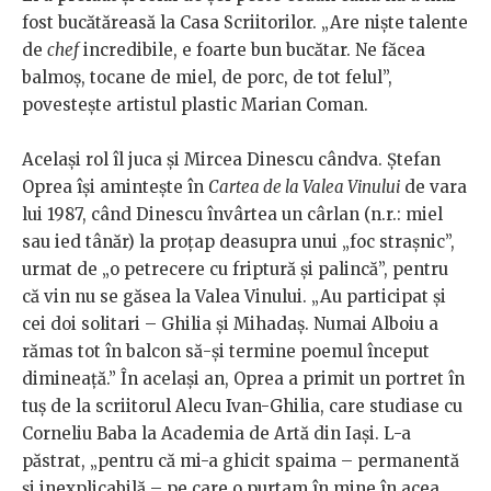
fost bucătăreasă la Casa Scriitorilor. „Are niște talente
de
chef
incredibile, e foarte bun bucătar. Ne făcea
balmoș, tocane de miel, de porc, de tot felul”,
povestește artistul plastic Marian Coman.
Același rol îl juca și Mircea Dinescu cândva. Ștefan
Oprea își amintește în
Cartea de la Valea Vinului
de vara
lui 1987, când Dinescu învârtea un cârlan (n.r.: miel
sau ied tânăr) la proțap deasupra unui „foc strașnic”,
urmat de „o petrecere cu friptură și palincă”, pentru
că vin nu se găsea la Valea Vinului. „Au participat și
cei doi solitari – Ghilia și Mihadaș. Numai Alboiu a
rămas tot în balcon să-și termine poemul început
dimineață.” În același an, Oprea a primit un portret în
tuș de la scriitorul Alecu Ivan-Ghilia, care studiase cu
Corneliu Baba la Academia de Artă din Iași. L-a
păstrat, „pentru că mi-a ghicit spaima – permanentă
și inexplicabilă – pe care o purtam în mine în acea