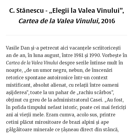
C. Stănescu - „Elegii la Valea Vinului”,
Cartea de la Valea Vinului,
2016
Vasile Dan și-a petrecut aici vacanțele scriitoricești
an de an, în luna august, între 1981 și 1990. Vorbește în
Cartea de la Valea Vinului
despre serile întinse mult în
noapte, „de un umor negru, nebun, de înscenări
retorice spontane autoironice într-un context
mistificant, absolut alienat, cu relații între oameni
așijderea”
,
toate la un pahar de „rachiu scârbos”,
obținut cu greu de la administratorul Casei. „Au fost,
în pofida timpului nefast istoric, poate cei mai fericiți
ani ai vieții mele. Eram cumva, acolo sus, printre
cetini plăcut mirositoare de brazi alpini și ape
gâlgâitoare minerale ce țâșneau direct din stâncă,