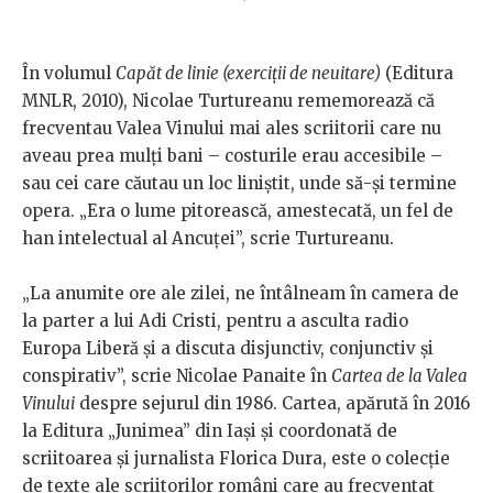
În volumul
Capăt de linie (exerciții de neuitare)
(Editura
MNLR, 2010), Nicolae Turtureanu rememorează că
frecventau Valea Vinului mai ales scriitorii care nu
aveau prea mulți bani – costurile erau accesibile –
sau cei care căutau un loc liniștit, unde să-și termine
opera. „Era o lume pitorească, amestecată, un fel de
han intelectual al Ancuței”, scrie Turtureanu.
„La anumite ore ale zilei, ne întâlneam în camera de
la parter a lui Adi Cristi, pentru a asculta radio
Europa Liberă și a discuta disjunctiv, conjunctiv și
conspirativ”, scrie Nicolae Panaite în
Cartea de la Valea
Vinului
despre sejurul din 1986. Cartea, apărută în 2016
la Editura „Junimea” din Iași și coordonată de
scriitoarea și jurnalista Florica Dura, este o colecție
de texte ale scriitorilor români care au frecventat