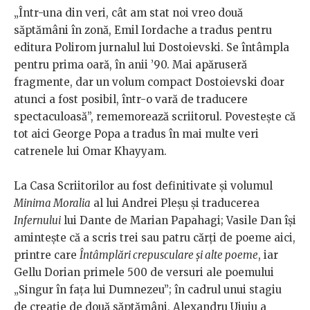
„Într-una din veri, cât am stat noi vreo două
săptămâni în zonă, Emil Iordache a tradus pentru
editura Polirom jurnalul lui Dostoievski. Se întâmpla
pentru prima oară, în anii ’90. Mai apăruseră
fragmente, dar un volum compact Dostoievski doar
atunci a fost posibil, într-o vară de traducere
spectaculoasă”, rememorează scriitorul. Povestește că
tot aici George Popa a tradus în mai multe veri
catrenele lui Omar Khayyam.
La Casa Scriitorilor au fost definitivate și volumul
Minima Moralia
al lui Andrei Pleșu și traducerea
Infernului
lui Dante de Marian Papahagi; Vasile Dan își
amintește că a scris trei sau patru cărți de poeme aici,
printre care
Întâmplări crepusculare și alte poeme
, iar
Gellu Dorian primele 500 de versuri ale poemului
„Singur în fața lui Dumnezeu”; în cadrul unui stagiu
de creație de două săptămâni, Alexandru Uiuiu a