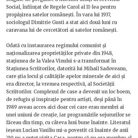
Social, înființat de Regele Carol al II-lea pentru
propășirea satelor românești. În vara lui 1937,
sociologul Dimitrie Gusti a stat aici două luni cu
caravana lui de cercetători ai satelor românești.
Odată cu instaurarea regimului comunist și
naționalizarea proprietăților private din 1948,
stațiunea de la Valea Vinului s-a transformat în
Stațiunea Scriitorilor, datorită lui Mihail Sadoveanu,
care știa locul și calitățile apelor minerale de aici și
era director, la vremea respectivă, al Societății
Scriitorilor. Complexul de case a devenit un loc boem,
de refugiu și inspirație pentru artiști, deși până în
1989 aveau acces aici doar cei care erau membri ai
unei uniuni de creație, iar programările sejururilor se
făceau din timp, cu câteva luni bune înainte. Literatul
ieșean Lucian Vasiliu mi-a povestit că înainte de anii
’90 nu a putut vizita Casa, pentru că nu era membru al