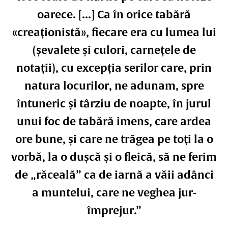
oarece. [...] Ca în orice tabără
«creaționistă», fiecare era cu lumea lui
(șevalete și culori, carnețele de
notații), cu excepția serilor care, prin
natura locurilor, ne adunam, spre
întuneric și târziu de noapte, în jurul
unui foc de tabără imens, care ardea
ore bune, și care ne trăgea pe toți la o
vorbă, la o dușcă și o fleică, să ne ferim
de „răceală” ca de iarnă a văii adânci
a muntelui, care ne veghea jur-
împrejur.”