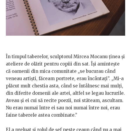
În timpul taberelor, sculptorul Mircea Mocanu ținea și
ateliere de olărit pentru copiii din sat. Își amintește
că oamenii din mica comunitate „se bucurau când
veneau artiști, făceam portrete, erau încântați”. „Mi-a
plăcut mult chestia asta, când se întâlnesc mai mulți,
din diferite domenii ale artei, altfel se legau lucrurile.
Aveau și ei cui să recite poezii, noi stăteam, ascultam.
Nu erau numai între ei sau noi numai între noi, erau
faine taberele astea combinate.”
El a preluat și rolul de șef peste ceaun când nu a mai