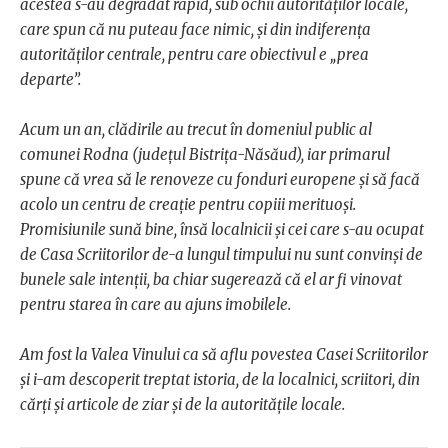
acestea s-au degradat rapid, sub ochii autorităților locale,
care spun că nu puteau face nimic, și din indiferența
autorităților centrale, pentru care obiectivul e „prea
departe”.
Acum un an, clădirile au trecut în domeniul public al
comunei Rodna (județul Bistrița-Năsăud), iar primarul
spune că vrea să le renoveze cu fonduri europene și să facă
acolo un centru de creație pentru copiii merituoși.
Promisiunile sună bine, însă localnicii și cei care s-au ocupat
de Casa Scriitorilor de-a lungul timpului nu sunt convinși de
bunele sale intenții, ba chiar sugerează că el ar fi vinovat
pentru starea în care au ajuns imobilele.
Am fost la Valea Vinului ca să aflu povestea Casei Scriitorilor
și i-am descoperit treptat istoria, de la localnici, scriitori, din
cărți și articole de ziar și de la autoritățile locale.