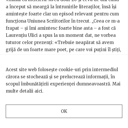
a început să meargă la întrunirile literaților, însă își
amintește foarte clar un episod relevant pentru cum
funcționa Uniunea Scriitorilor în trecut. „Ceea ce m-a
frapat – și îmi amintesc foarte bine asta – a fost că
Laurențiu Ulici a spus la un moment dat, ne vorbea
tuturor celor prezenți: «Trebuie neapărat să avem
grijă de un foarte mare poet, pe care voi puțini îl știți,
Cristi Popescu».” Fostul director al Uniunii Scriitorilor
le-a cerut atunci membrilor să aibă grijă de Popescu,
Acest site web folosește cookie-uri prin intermediul
care era bolnav și nu prea avea de muncă și nici bani.
cărora se stochează și se prelucrează informații, în
Mălaicu-Hondrari își amintește că la un an după acest
scopul îmbunătățirii experienței dumneavoastră. Mai
eveniment, poetul a și murit, având doar 35 de ani.
multe detalii
aici
.
OK