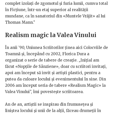
complet izolați de zgomotul și furia lumii, cumva total
în Ficțiune, într-un etaj superior al realității
mundane, ca în sanatoriul din «Muntele Vrăjit» al lui
Thomas Mann.”
Realism magic la Valea Vinului
În anii ’90, Uniunea Scriitorilor ținea aici Colocviile de
Toamnă și, începând cu 2002, Florica Dura a
organizat o serie de tabere de creație. „Inițial am
făcut «Nopțile de Sânziene», doar cu scriitori invitați,
apoi am început să invit și artiști plastici, pentru a
putea da culoare locului și evenimentului în sine. Din
2006 am început seria de tabere «Realism Magic» la
Valea Vinului”, îmi povestește scriitoarea.
An de an, artiștii se inspirau din frumusețea și
liniștea locului și unii de la alții, făceau drumeții în