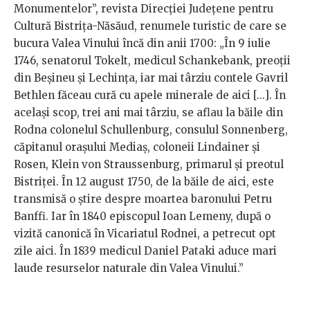
Monumentelor”, revista Direcției Județene pentru
Cultură Bistrița-Năsăud, renumele turistic de care se
bucura Valea Vinului încă din anii 1700: „În 9 iulie
1746, senatorul Tokelt, medicul Schankebank, preoții
din Beșineu și Lechința, iar mai târziu contele Gavril
Bethlen făceau cură cu apele minerale de aici [...]. În
același scop, trei ani mai târziu, se aflau la băile din
Rodna colonelul Schullenburg, consulul Sonnenberg,
căpitanul orașului Mediaș, coloneii Lindainer și
Rosen, Klein von Straussenburg, primarul și preotul
Bistriței. În 12 august 1750, de la băile de aici, este
transmisă o știre despre moartea baronului Petru
Banffi. Iar în 1840 episcopul Ioan Lemeny, după o
vizită canonică în Vicariatul Rodnei, a petrecut opt
zile aici. În 1839 medicul Daniel Pataki aduce mari
laude resurselor naturale din Valea Vinului.”