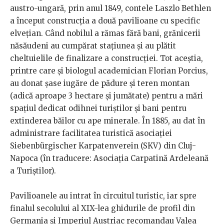
austro-ungară, prin anul 1849, contele Laszlo Bethlen
a început construcția a două pavilioane cu specific
elvețian. Când nobilul a rămas fără bani, grănicerii
năsăudeni au cumpărat stațiunea și au plătit
cheltuielile de finalizare a construcției. Tot aceștia,
printre care și biologul academician Florian Porcius,
au donat șase iugăre de pădure și teren montan
(adică aproape 3 hectare și jumătate) pentru a mări
spațiul dedicat odihnei turiștilor și bani pentru
extinderea băilor cu ape minerale. În 1885, au dat în
administrare facilitatea turistică asociației
Siebenbürgischer Karpatenverein (SKV) din Cluj-
Napoca (în traducere: Asociația Carpatină Ardeleană
a Turiștilor).
Pavilioanele au intrat în circuitul turistic, iar spre
finalul secolului al XIX-lea ghidurile de profil din
Germania și Imperiul Austriac recomandau Valea