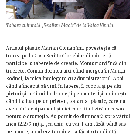
Tabăra culturală „Realism Magic” de la Valea Vinului
Artistul plastic Marian Coman îmi povestește că
trecea pe la Casa Scriitorilor chiar dinainte să
participe la taberele de creație. Montaniard încă din
tinerețe, Coman dormea aici când mergea în Munții
Rodnei, la mica înțelegere cu administratorul. Apoi,
când a început să vină în tabere, îi coopta și pe alți
pictori și scriitori la drumeții pe munte. Își amintește
când l-a luat pe un prieten, tot artist plastic, care nu
avea nici echipament și nici condiția fizică necesare
pentru o drumeție. Au pornit de dimineață spre vârful
Ineu (2.279 m) și „cu chiu, cu vai, l-am târât până sus
pe munte, omul era terminat, a făcut o tendinită