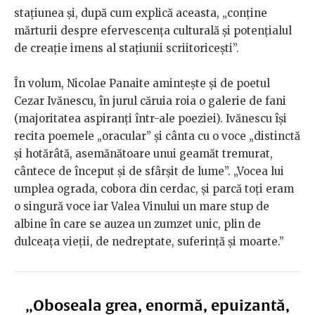
stațiunea și, după cum explică aceasta, „conține
mărturii despre efervescența culturală și potențialul
de creație imens al stațiunii scriitoricești”.
În volum, Nicolae Panaite amintește și de poetul
Cezar Ivănescu, în jurul căruia roia o galerie de fani
(majoritatea aspiranți într-ale poeziei). Ivănescu își
recita poemele „oracular” și cânta cu o voce „distinctă
și hotărâtă, asemănătoare unui geamăt tremurat,
cântece de început și de sfârșit de lume”. „Vocea lui
umplea ograda, cobora din cerdac, și parcă toți eram
o singură voce iar Valea Vinului un mare stup de
albine în care se auzea un zumzet unic, plin de
dulceața vieții, de nedreptate, suferință și moarte.”
„Oboseala grea, enormă, epuizantă,