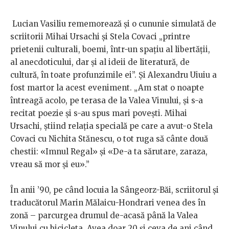
Lucian Vasiliu rememorează și o cununie simulată de
scriitorii Mihai Ursachi și Stela Covaci „printre
prietenii culturali, boemi, într-un spațiu al libertății,
al anecdoticului, dar și al ideii de literatură, de
cultură, în toate profunzimile ei”. Și Alexandru Uiuiu a
fost martor la acest eveniment. „Am stat o noapte
întreagă acolo, pe terasa de la Valea Vinului, și s-a
recitat poezie și s-au spus mari povești. Mihai
Ursachi, știind relația specială pe care a avut-o Stela
Covaci cu Nichita Stănescu, o tot ruga să cânte două
chestii: «Imnul Regal» și «De-a ta sărutare, zaraza,
vreau să mor și eu».”
În anii ’90, pe când locuia la Sângeorz-Băi, scriitorul și
traducătorul Marin Mălaicu-Hondrari venea des în
zonă – parcurgea drumul de-acasă până la Valea
Vinului cu bicicleta. Avea doar 20 și ceva de ani când