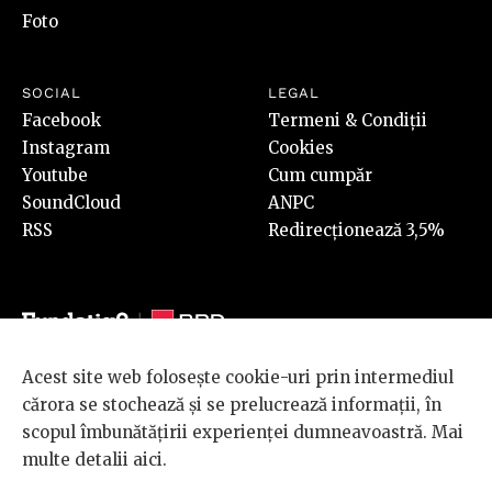
Foto
SOCIAL
LEGAL
Facebook
Termeni & Condiții
Instagram
Cookies
Youtube
Cum cumpăr
SoundCloud
ANPC
RSS
Redirecționează 3,5%
Acest site web folosește cookie-uri prin intermediul
© 2026 BRD Groupe Société Générale, toate drepturile rezervate.
cărora se stochează și se prelucrează informații, în
Scena 9 este un proiect sustinut de
BRD GROUPE SOCIÉTÉ
scopul îmbunătățirii experienței dumneavoastră. Mai
GÉNÉRALE
.
multe detalii
aici
.