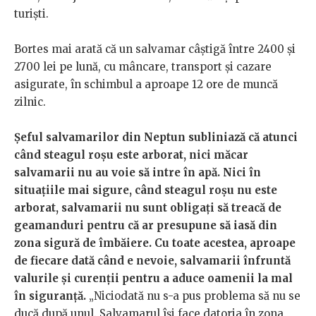
turiști.
Bortes mai arată că un salvamar câștigă între 2400 și
2700 lei pe lună, cu mâncare, transport și cazare
asigurate, în schimbul a aproape 12 ore de muncă
zilnic.
Șeful salvamarilor din Neptun subliniază că atunci
când steagul roșu este arborat, nici măcar
salvamarii nu au voie să intre în apă. Nici în
situațiile mai sigure, când steagul roșu nu este
arborat, salvamarii nu sunt obligați să treacă de
geamanduri pentru că ar presupune să iasă din
zona sigură de îmbăiere. Cu toate acestea, aproape
de fiecare dată când e nevoie, salvamarii înfruntă
valurile și curenții pentru a aduce oamenii la mal
în siguranță.
„Niciodată nu s-a pus problema să nu se
ducă după unul. Salvamarul își face datoria în zona