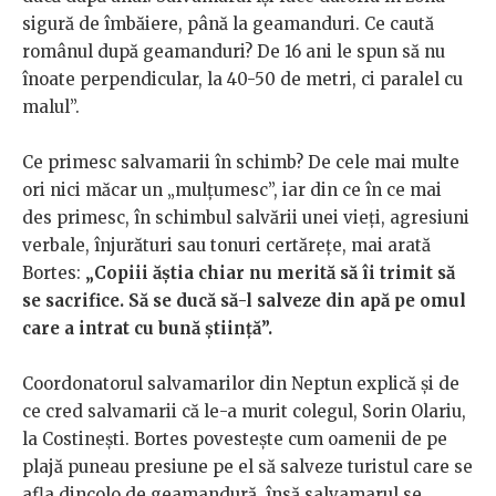
sigură de îmbăiere, până la geamanduri. Ce caută
românul după geamanduri? De 16 ani le spun să nu
înoate perpendicular, la 40-50 de metri, ci paralel cu
malul”.
Ce primesc salvamarii în schimb? De cele mai multe
ori nici măcar un „mulțumesc”, iar din ce în ce mai
des primesc, în schimbul salvării unei vieți, agresiuni
verbale, înjurături sau tonuri certărețe, mai arată
Bortes:
„Copiii ăștia chiar nu merită să îi trimit să
se sacrifice. Să se ducă să-l salveze din apă pe omul
care a intrat cu bună știință”.
Coordonatorul salvamarilor din Neptun explică și de
ce cred salvamarii că le-a murit colegul, Sorin Olariu,
la Costinești. Bortes povestește cum oamenii de pe
plajă puneau presiune pe el să salveze turistul care se
afla dincolo de geamandură, însă salvamarul se