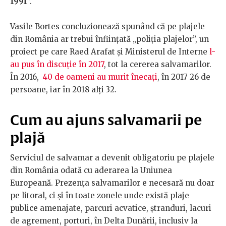
1991
”.
Vasile Bortes concluzionează spunând că pe plajele
din România ar trebui înființată „poliția plajelor”, un
proiect pe care Raed Arafat și Ministerul de Interne
l-
au pus în discuție în 2017
, tot la cererea salvamarilor.
În 2016,
40 de oameni au murit înecați
, în 2017 26 de
persoane, iar în 2018 alți 32.
Cum au ajuns salvamarii pe
plajă
Serviciul de salvamar a devenit obligatoriu pe plajele
din România odată cu aderarea la Uniunea
Europeană. Prezența salvamarilor e necesară nu doar
pe litoral, ci și în toate zonele unde există plaje
publice amenajate, parcuri acvatice, ștranduri, lacuri
de agrement, porturi, în Delta Dunării, inclusiv la