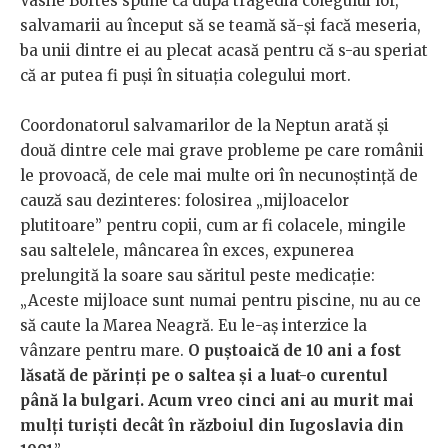
Vasile Bortes spune că după tragedia colegului lor,
salvamarii au început să se teamă să-și facă meseria,
ba unii dintre ei au plecat acasă pentru că s-au speriat
că ar putea fi puși în situația colegului mort.
Coordonatorul salvamarilor de la Neptun arată și
două dintre cele mai grave probleme pe care românii
le provoacă, de cele mai multe ori în necunoștință de
cauză sau dezinteres: folosirea „mijloacelor
plutitoare” pentru copii, cum ar fi colacele, mingile
sau saltelele, mâncarea în exces, expunerea
prelungită la soare sau săritul peste medicație:
„Aceste mijloace sunt numai pentru piscine, nu au ce
să caute la Marea Neagră. Eu le-aș interzice la
vânzare pentru mare.
O puștoaică de 10 ani a fost
lăsată de părinți pe o saltea și a luat-o curentul
până la bulgari. Acum vreo cinci ani au murit mai
mulți turiști decât în războiul din Iugoslavia din