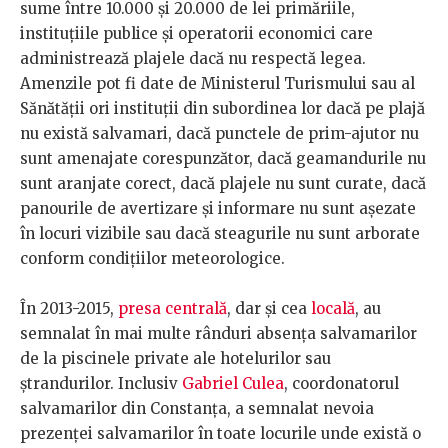
sume între 10.000 și 20.000 de lei primăriile,
instituțiile publice și operatorii economici care
administrează plajele dacă nu respectă legea.
Amenzile pot fi date de Ministerul Turismului sau al
Sănătății ori instituții din subordinea lor dacă pe plajă
nu există salvamari, dacă punctele de prim-ajutor nu
sunt amenajate corespunzător, dacă geamandurile nu
sunt aranjate corect, dacă plajele nu sunt curate, dacă
panourile de avertizare și informare nu sunt așezate
în locuri vizibile sau dacă steagurile nu sunt arborate
conform condițiilor meteorologice.
În 2013-2015,
presa centrală
, dar și cea
locală
, au
semnalat în mai multe rânduri absența salvamarilor
de la piscinele private ale hotelurilor sau
ștrandurilor. Inclusiv
Gabriel Culea
, coordonatorul
salvamarilor din Constanța, a semnalat nevoia
prezenței salvamarilor în toate locurile unde există o