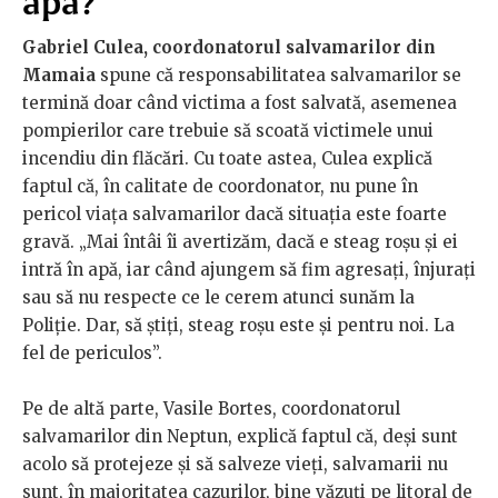
apă?
Gabriel Culea, coordonatorul salvamarilor din
Mamaia
spune că responsabilitatea salvamarilor se
termină doar când victima a fost salvată, asemenea
pompierilor care trebuie să scoată victimele unui
incendiu din flăcări. Cu toate astea, Culea explică
faptul că, în calitate de coordonator, nu pune în
pericol viața salvamarilor dacă situația este foarte
gravă. „Mai întâi îi avertizăm, dacă e steag roșu și ei
intră în apă, iar când ajungem să fim agresați, înjurați
sau să nu respecte ce le cerem atunci sunăm la
Poliție. Dar, să știți, steag roșu este și pentru noi. La
fel de periculos”.
Pe de altă parte, Vasile Bortes, coordonatorul
salvamarilor din Neptun, explică faptul că, deși sunt
acolo să protejeze și să salveze vieți, salvamarii nu
sunt, în majoritatea cazurilor, bine văzuți pe litoral de