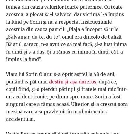
temea din cauza valurilor foarte puternice. Cu toate
acestea, a plecat să-l salveze, dar victima l-a împins
la fund pe Sorin și nu a respectat instrucțiunile
acestuia din cauza panicii: „Plaja a început să urle
„Salvamar, du-te, du-te”, omul era dincolo de baliză.
Băiatul, săracu, n-a avut ce să mai facă, și-a luat inima
în dinți și s-a dus. Și a rămas cu inima în dinți, că l-a
împins la fund”.
Viața lui Sorin Olariu s-a oprit astfel la 48 de ani,
punând capăt unui
destin și-așa dureros
, după ce,
copil fiind, și-a pierdut părinții și fratele mai mic într-
un accident ironic, pe drum spre mare. Sorin a fost
singurul care a rămas acasă. Ulterior, și-a crescut sora
mezină care a supraviețuit în mod miraculos
accidentului.