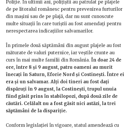
Poliție. În ultimii ani, polițiștii au patrulat pe plajele
de pe litoralul românesc pentru prevenirea furturilor
din mașini sau de pe plajă, dar nu sunt cunoscute
multe situații în care turiștii au fost amendați pentru
nerespectarea indicațiilor salvamarilor.
În primele două săptămâni din august plajele au fost
măturate de valuri puternice, iar veștile crunte au
curs în mai multe familii din România.
În doar 24 de
ore, între 8 și 9 august, patru oameni au murit
înecați în Saturn, Eforie Nord și Costinești. Între ei
era și un salvamar. Alți doi tineri au fost dați
dispăruți în 9 august, la Costinești, trupul unuia
fiind găsit prins în stabilopozi, după două zile de
căutări. Celălalt nu a fost găsit nici astăzi, la trei
săptămâni de la dispariție.
Conform legislației în vigoare, statul amendează cu