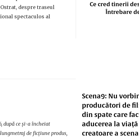
Ce cred tinerii de
Ostrat, despre traseul
Întrebare d
țional spectaculos al
Scena9: Nu vorbim
producători de fi
din spate care fac
aducerea la viață 
 după ce și-a încheiat
creatoare a scenar
lungmetraj de ficțiune produs,