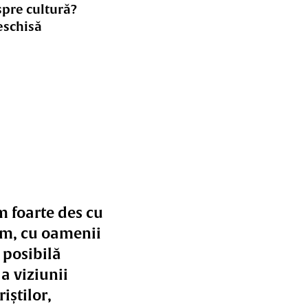
spre cultură?
eschisă
 foarte des cu
lm, cu oamenii
 posibilă
a viziunii
iștilor,