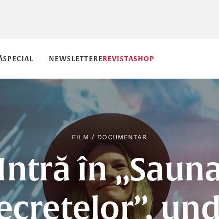
Ă
SPECIAL
NEWSLETTERE
REVISTA
SHOP
FILM
/
DOCUMENTAR
Intră în „Saun
ecretelor”, un