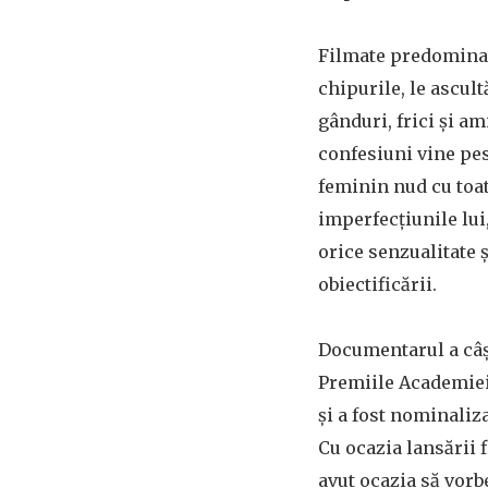
Filmate predominant
chipurile, le ascul
gânduri, frici și am
confesiuni vine pes
feminin nud cu toate
imperfecțiunile lui
orice senzualitate ș
obiectificării.
Documentarul a câș
Premiile Academiei
și a fost nominaliz
Cu ocazia lansării
avut ocazia să vor