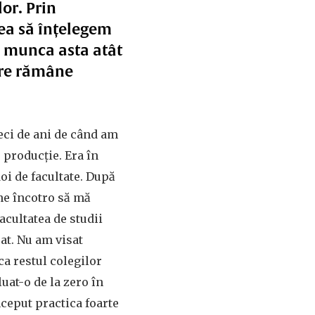
lor. Prin
rea să înțelegem
 munca asta atât
are rămâne
eci de ani de când am
 producție. Era în
doi de facultate. După
ine încotro să mă
facultatea de studii
at. Nu am visat
ca restul colegilor
uat-o de la zero în
ceput practica foarte