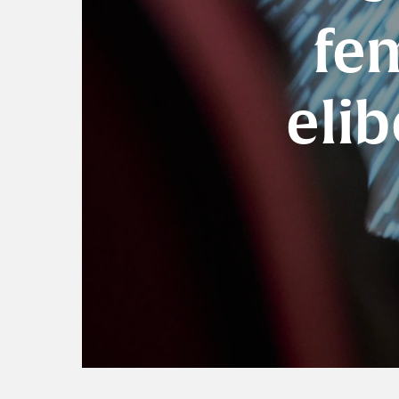
fem
elib