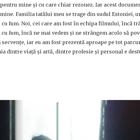
pentru mine și cu care chiar rezonez. Iar acest document
mine. Familia tatălui meu se trage din sudul Estoniei, u
 cu fum. Noi, cei care am fost în echipa filmului, încă tr
 cu fum, încă ne mai vedem și ne strângem acolo să pove
 secvențe, iar eu am fost prezentă aproape pe tot parcur
nia dintre viață și artă, dintre profesie și personal e des