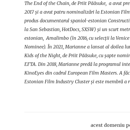
The End of the Chain
, de Priit Pääsuke, a avut pr
2017 și a avut patru nominalizări la Estonian Fi
produs documentarul spaniol-estonian
Constructi
la San Sebastian, HotDocs, SXSW) și un scurt met
estonian,
Amalimbo
(în 2016, cu selecții la Veni
Nominee). În 2021, Marianne a lansat al doilea lu
Kids of the Night
, de Priit Pääsuke, cu șapte nomin
EFTA. Din 2018, Marianne predă la programul int
KinoEyes din cadrul European Film Masters. A fă
Estonian Film Industry Cluster și este membră a r
acest domeniu pe