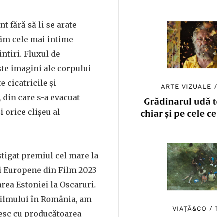
 fără să li se arate
tăm cele mai intime
intiri. Fluxul de
te imagini ale corpului
 cicatricile și
ARTE VIZUALE
, din care s-a evacuat
Grădinarul udă to
i orice clișeu al
chiar și pe cele c
tigat premiul cel mare la
 Europene din Film 2023
area Estoniei la Oscaruri.
 filmului în România, am
VIAȚĂ&CO
/
besc cu producătoarea