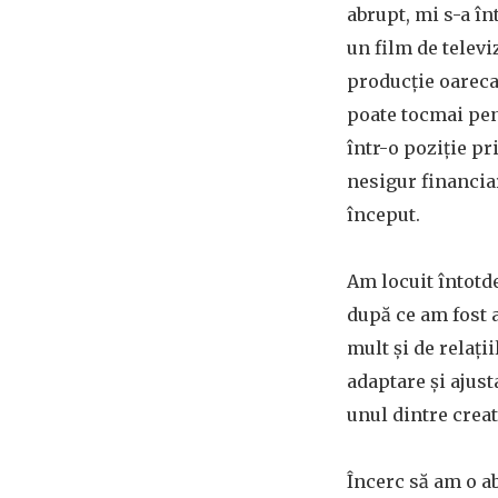
abrupt, mi s-a în
un film de televi
producție oareca
poate tocmai pen
într-o poziție pr
nesigur financia
început.
Am locuit întotd
după ce am fost 
mult și de relați
adaptare și ajus
unul dintre creat
Încerc să am o ab