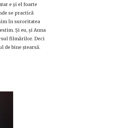
ar e și el foarte
nde se practică
ăim în suroritatea
stim. Și eu, și Anna
sul filmărilor. Deci
tul de bine ștearsă.