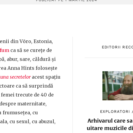
enii din Võro, Estonia,
EDITORII RE
 fum
ca să se curețe de
ă, abur, sare, căldură și
rea Anna Hints folosește
una secretelor
acest spațiu
toare ca să surprindă
femei trecute de 40 de
r despre maternitate,
EXPLORATORI
cu frumusețea, cu
Arhivarul care sa
la, cu sexul, cu abuzul,
uitare muzicile d