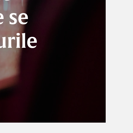
e se
urile