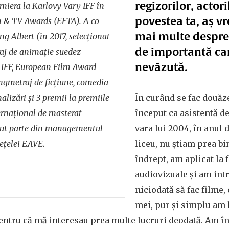
regizorilor, actori
emiera la Karlovy Vary IFF în
povestea ta, aș v
lm & TV Awards (EFTA). A co-
mai multe despre
ng Albert
(în 2017, selecționat
de importantă c
raj de animație suedez-
nevăzută.
ce IFF, European Film Award
ngmetraj de ficțiune, comedia
alizări și 3 premii la premiile
În curând se fac douăz
ernațional de masterat
început ca asistentă de
cut parte din managementul
vara lui 2004, în anul 
ețelei EAVE.
liceu, nu știam prea b
îndrept, am aplicat la 
audiovizuale și am intr
niciodată să fac filme, 
mei, pur și simplu am l
ntru că mă interesau prea multe lucruri deodată. Am în