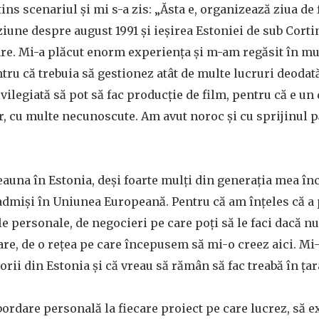
tins scenariul și mi s-a zis: „Ăsta e, organizează ziua de
ziune despre august 1991 și ieșirea Estoniei de sub Corti
re. Mi-a plăcut enorm experiența și m-am regăsit în mu
tru că trebuia să gestionez atât de multe lucruri deodat
ivilegiată să pot să fac producție de film, pentru că e u
r, cu multe necunoscute. Am avut noroc și cu sprijinul p
eauna în Estonia, deși foarte mulți din generația mea în
admiși în Uniunea Europeană. Pentru că am înțeles că a 
ile personale, de negocieri pe care poți să le faci dacă nu
tare, de o rețea pe care începusem să mi-o creez aici. M
orii din Estonia și că vreau să rămân să fac treabă în ța
ordare personală la fiecare proiect pe care lucrez, să e