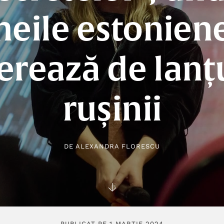
eile estonien
erează de lanț
rușinii
DE
ALEXANDRA FLORESCU
PUBLICAT PE 1 MARTIE 2024