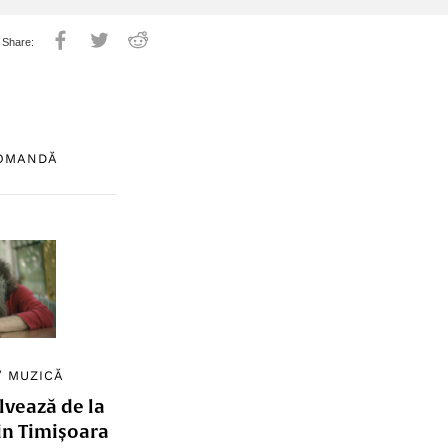
COMANDĂ
/
MUZICĂ
lvează de la
in Timișoara