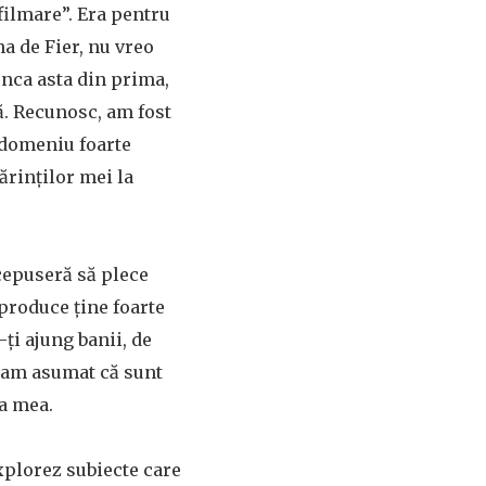
 filmare”. Era pentru
na de Fier, nu vreo
nca asta din prima,
ă. Recunosc, am fost
n domeniu foarte
ărinților mei la
cepuseră să plece
produce ține foarte
-ți ajung banii, de
i-am asumat că sunt
ra mea.
xplorez subiecte care