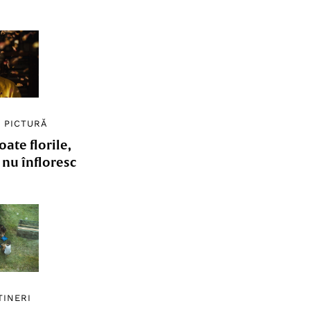
/
PICTURĂ
ate florile,
e nu înfloresc
TINERI