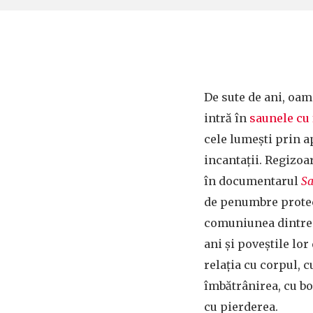
De sute de ani, oam
intră în
saunele cu
cele lumești prin ap
incantații. Regizoa
în documentarul
Sa
de penumbre protec
comuniunea dintre 
ani și poveștile lo
relația cu corpul, 
îmbătrânirea, cu boa
cu pierderea.