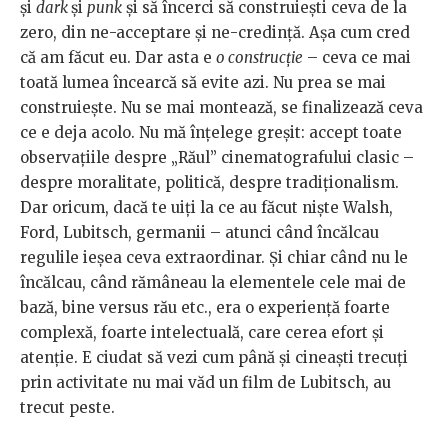
și
dark
și
punk
și să încerci să construiești ceva de la
zero, din ne-acceptare și ne-credință. Așa cum cred
că am făcut eu. Dar asta e
o construcție
– ceva ce mai
toată lumea încearcă să evite azi. Nu prea se mai
construiește. Nu se mai montează, se finalizează ceva
ce e deja acolo. Nu mă înțelege greșit: accept toate
observațiile despre „Răul” cinematografului clasic –
despre moralitate, politică, despre tradiționalism.
Dar oricum, dacă te uiți la ce au făcut niște Walsh,
Ford, Lubitsch, germanii – atunci când încălcau
regulile ieșea ceva extraordinar. Și chiar când nu le
încălcau, când rămâneau la elementele cele mai de
bază, bine versus rău etc., era o experiență foarte
complexă, foarte intelectuală, care cerea efort și
atenție. E ciudat să vezi cum până și cineaști trecuți
prin activitate nu mai văd un film de Lubitsch, au
trecut peste.