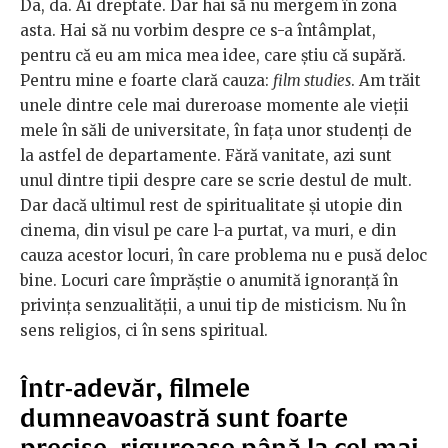
Da, da. Ai dreptate. Dar hai să nu mergem în zona
asta. Hai să nu vorbim despre ce s-a întâmplat,
pentru că eu am mica mea idee, care știu că supără.
Pentru mine e foarte clară cauza:
film studies
. Am trăit
unele dintre cele mai dureroase momente ale vieții
mele în săli de universitate, în fața unor studenți de
la astfel de departamente. Fără vanitate, azi sunt
unul dintre tipii despre care se scrie destul de mult.
Dar dacă ultimul rest de spiritualitate și utopie din
cinema, din visul pe care l-a purtat, va muri, e din
cauza acestor locuri, în care problema nu e pusă deloc
bine. Locuri care împrăștie o anumită ignoranță în
privința senzualității, a unui tip de misticism. Nu în
sens religios, ci în sens spiritual.
Într-adevăr, filmele
dumneavoastră sunt foarte
precise, riguroase până la cel mai