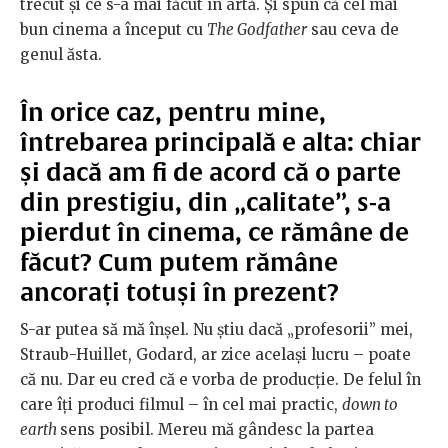
trecut și ce s-a mai făcut în artă. Și spun că cel mai
bun cinema a început cu
The Godfather
sau ceva de
genul ăsta.
În orice caz, pentru mine,
întrebarea principală e alta: chiar
și dacă am fi de acord că o parte
din prestigiu, din „calitate”, s-a
pierdut în cinema, ce rămâne de
făcut? Cum putem rămâne
ancorați totuși în prezent?
S-ar putea să mă înșel. Nu știu dacă „profesorii” mei,
Straub-Huillet, Godard, ar zice același lucru – poate
că nu. Dar eu cred că e vorba de producție. De felul în
care îți produci filmul – în cel mai practic,
down to
earth
sens posibil. Mereu mă gândesc la partea