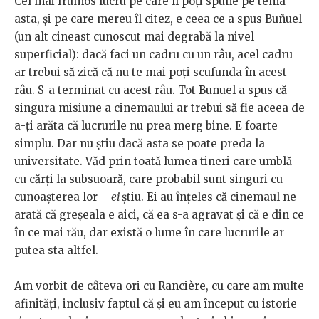
Cel mai frumos lucru pe care îl poți spune pe tema
asta, și pe care mereu îl citez, e ceea ce a spus Buñuel
(un alt cineast cunoscut mai degrabă la nivel
superficial): dacă faci un cadru cu un râu, acel cadru
ar trebui să zică că nu te mai poți scufunda în acest
râu. S-a terminat cu acest râu. Tot Bunuel a spus că
singura misiune a cinemaului ar trebui să fie aceea de
a-ți arăta că lucrurile nu prea merg bine. E foarte
simplu. Dar nu știu dacă asta se poate preda la
universitate. Văd prin toată lumea tineri care umblă
cu cărți la subsuoară, care probabil sunt singuri cu
cunoașterea lor –
ei
știu. Ei au înțeles că cinemaul ne
arată că greșeala e aici, că ea s-a agravat și că e din ce
în ce mai rău, dar există o lume în care lucrurile ar
putea sta altfel.
Am vorbit de câteva ori cu Rancière, cu care am multe
afinități, inclusiv faptul că și eu am început cu istorie