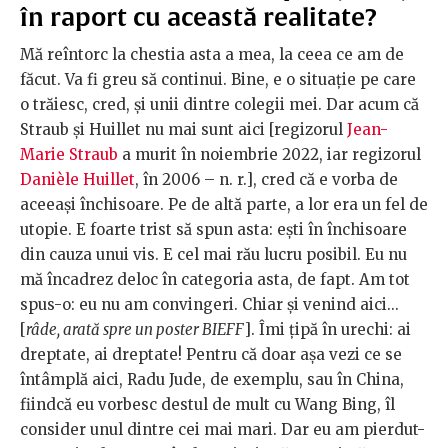
în raport cu această realitate?
Mă reîntorc la chestia asta a mea, la ceea ce am de
făcut. Va fi greu să continui. Bine, e o situație pe care
o trăiesc, cred, și unii dintre colegii mei. Dar acum că
Straub și Huillet nu mai sunt aici [regizorul
Jean-
Marie Straub
a murit în noiembrie 2022, iar regizorul
Danièle Huillet
, în 2006 – n. r.], cred că e vorba de
aceeași închisoare. Pe de altă parte, a lor era un fel de
utopie. E foarte trist să spun asta: ești în închisoare
din cauza unui vis. E cel mai rău lucru posibil. Eu nu
mă încadrez deloc în categoria asta, de fapt. Am tot
spus-o: eu nu am convingeri. Chiar și venind aici...
[
râde, arată spre un poster BIEFF
]. Îmi țipă în urechi: ai
dreptate, ai dreptate! Pentru că doar așa vezi ce se
întâmplă aici, Radu Jude, de exemplu, sau în China,
fiindcă eu vorbesc destul de mult cu Wang Bing, îl
consider unul dintre cei mai mari. Dar eu am pierdut-