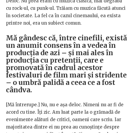
Deloc. Nu prea eram cu muzica clasică, mai degrabă
cu rock-ul, cu punk-ul. Trăiam cu muzica făcută atunci
în societate. La fel ca în cazul cinemaului, ea exista
printre noi, era un subiect comun.
Mă gândesc că, între cinefili, există
un anumit consens în a vedea în
producția de azi – și mai ales în
producția cu pretenții, care e
promovată în cadrul acestor
festivaluri de film mari și stridente
– o umbră palidă a ceea ce a fost
cândva.
[Mă întrerupe.] Nu, nu e așa deloc. Nimeni nu ar fi de
acord cu tine. Îți zic. Am luat parte la o grămadă de
evenimente alături de critici, oameni care scriu. Iar
majoritatea dintre ei nu prea au cunoștințe despre