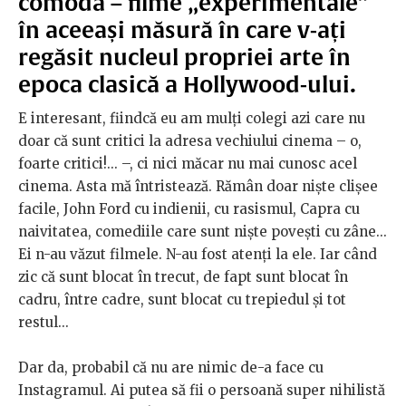
comodă – filme „experimentale”
în aceeași măsură în care v-ați
regăsit nucleul propriei arte în
epoca clasică a Hollywood-ului.
E interesant, fiindcă eu am mulți colegi azi care nu
doar că sunt critici la adresa vechiului cinema – o,
foarte critici!... –, ci nici măcar nu mai cunosc acel
cinema. Asta mă întristează. Rămân doar niște clișee
facile, John Ford cu indienii, cu rasismul, Capra cu
naivitatea, comediile care sunt niște povești cu zâne...
Ei n-au văzut filmele. N-au fost atenți la ele. Iar când
zic că sunt blocat în trecut, de fapt sunt blocat în
cadru, între cadre, sunt blocat cu trepiedul și tot
restul...
Dar da, probabil că nu are nimic de-a face cu
Instagramul. Ai putea să fii o persoană super nihilistă