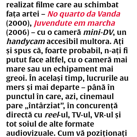
realizat filme care au schimbat
fața artei –
No quarto da Vanda
(2000),
Juvendute em marcha
(2006) – cu o cameră
mini-DV
, un
handycam
accesibil multora. Ați
și spus că, foarte probabil, n-ați fi
putut face altfel, cu o cameră mai
mare sau un echipament mai
greoi. În același timp, lucrurile au
mers și mai departe – până în
punctul în care, azi, cinemaul
pare „întârziat”, în concurență
directă cu
reel
-ul, TV-ul, VR-ul și
tot soiul de alte formate
audiovizuale. Cum vă poziționați