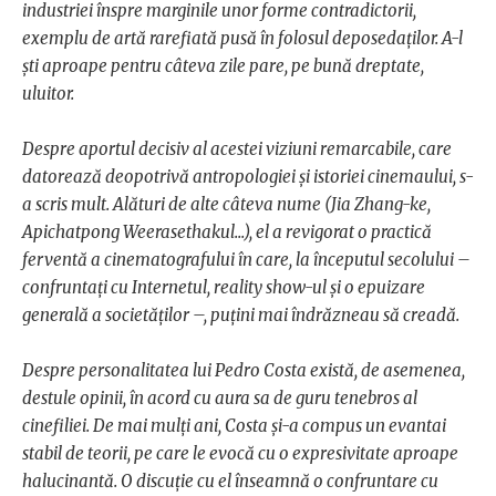
industriei înspre marginile unor forme contradictorii,
exemplu de artă rarefiată pusă în folosul deposedaților. A-l
ști aproape pentru câteva zile pare, pe bună dreptate,
uluitor.
Despre aportul decisiv al acestei viziuni remarcabile, care
datorează deopotrivă antropologiei și istoriei cinemaului, s-
a scris mult. Alături de alte câteva nume (Jia Zhang-ke,
Apichatpong Weerasethakul...), el a revigorat o practică
ferventă a cinematografului în care, la începutul secolului –
confruntați cu Internetul, reality show-ul și o epuizare
generală a societăților –, puțini mai îndrăzneau să creadă.
Despre personalitatea lui Pedro Costa există, de asemenea,
destule opinii, în acord cu aura sa de guru tenebros al
cinefiliei. De mai mulți ani, Costa și-a compus un evantai
stabil de teorii, pe care le evocă cu o expresivitate aproape
halucinantă. O discuție cu el înseamnă o confruntare cu