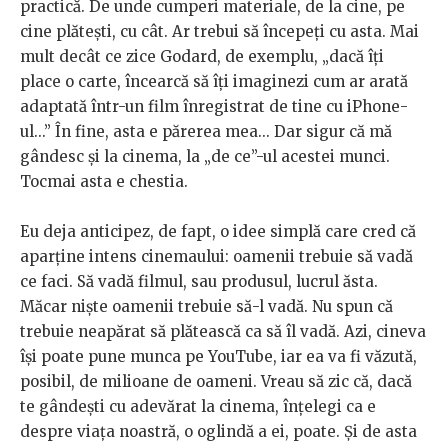
practică. De unde cumperi materiale, de la cine, pe
cine plătești, cu cât. Ar trebui să începeți cu asta. Mai
mult decât ce zice Godard, de exemplu, „dacă îți
place o carte, încearcă să îți imaginezi cum ar arată
adaptată într-un film înregistrat de tine cu iPhone-
ul...” În fine, asta e părerea mea... Dar sigur că mă
gândesc și la cinema, la „de ce”-ul acestei munci.
Tocmai asta e chestia.
Eu deja anticipez, de fapt, o idee simplă care cred că
aparține intens cinemaului: oamenii trebuie să vadă
ce faci. Să vadă filmul, sau produsul, lucrul ăsta.
Măcar niște oamenii trebuie să-l vadă. Nu spun că
trebuie neapărat să plătească ca să îl vadă. Azi, cineva
își poate pune munca pe YouTube, iar ea va fi văzută,
posibil, de milioane de oameni. Vreau să zic că, dacă
te gândești cu adevărat la cinema, înțelegi ca e
despre viața noastră, o oglindă a ei, poate. Și de asta