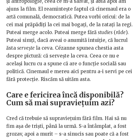
și antropologie, ceea ce m-a salvat, și abia apoi am
ajuns la film. El reamintește faptul că cinemaul era o
artă comunală, democratică. Putea vorbi oricui: de la
cei mai prăpădiți la cei mai bogați, de la ratați la regi.
Puteai merge acolo. Puteai merge fără
studies
(
râde
).
Puteai simți, dacă aveai o anumită intuiție, că lucrul
ăsta
servește
la ceva. Cézanne spunea chestia asta
despre pictură: că servește la ceva. Ceea ce nu e
același lucru cu a spune că are o funcție socială sau
politică. Cinemaul e mereu aici pentru a-i servi pe cei
fără protecție. Riscăm să uităm asta.
Care e fericirea încă disponibilă?
Cum să mai supraviețuim azi?
Cred că trebuie să supraviețuim fără film. Hai să nu
fim așa de triști, până la urmă. S-a întâmplat, a fost
grozav, apoi a murit – s-a sinucis sau poate că a fost