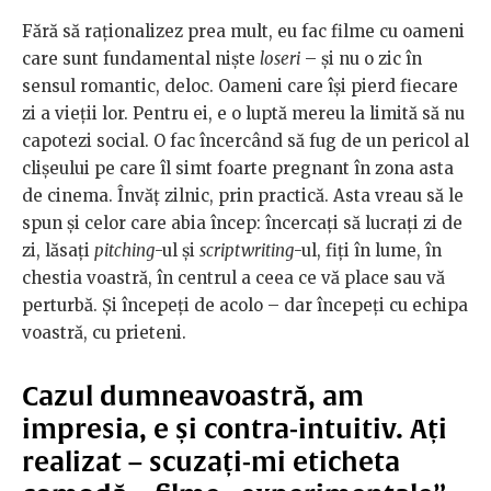
Fără să raționalizez prea mult, eu fac filme cu oameni
care sunt fundamental niște
loseri
– și nu o zic în
sensul romantic, deloc. Oameni care își pierd fiecare
zi a vieții lor. Pentru ei, e o luptă mereu la limită să nu
capotezi social. O fac încercând să fug de un pericol al
clișeului pe care îl simt foarte pregnant în zona asta
de cinema. Învăț zilnic, prin practică. Asta vreau să le
spun și celor care abia încep: încercați să lucrați zi de
zi, lăsați
pitching
-ul și
scriptwriting
-ul, fiți în lume, în
chestia voastră, în centrul a ceea ce vă place sau vă
perturbă. Și începeți de acolo – dar începeți cu echipa
voastră, cu prieteni.
Cazul dumneavoastră, am
impresia, e și contra-intuitiv. Ați
realizat – scuzați-mi eticheta