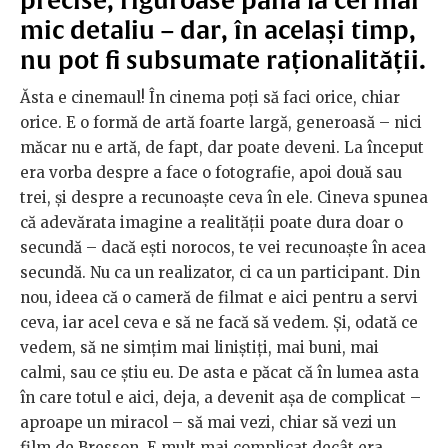
mic detaliu – dar, în același timp,
nu pot fi subsumate raționalității.
Ăsta e cinemaul! În cinema poți să faci orice, chiar
orice. E o formă de artă foarte largă, generoasă – nici
măcar nu e artă, de fapt, dar poate deveni. La început
era vorba despre a face o fotografie, apoi două sau
trei, și despre a recunoaște ceva în ele. Cineva spunea
că adevărata imagine a realității poate dura doar o
secundă – dacă ești norocos, te vei recunoaște în acea
secundă. Nu ca un realizator, ci ca un participant. Din
nou, ideea că o cameră de filmat e aici pentru a servi
ceva, iar acel ceva e să ne facă să vedem. Și, odată ce
vedem, să ne simțim mai liniștiți, mai buni, mai
calmi, sau ce știu eu. De asta e păcat că în lumea asta
în care totul e aici, deja, a devenit așa de complicat –
aproape un miracol – să mai vezi, chiar să vezi un
film de Bresson. E mult mai complicat decât era