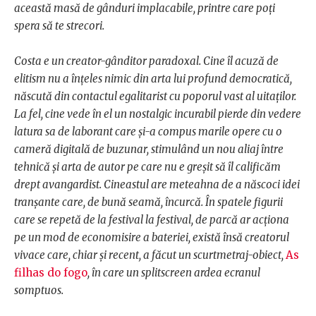
această masă de gânduri implacabile, printre care poți
spera să te strecori.
Costa e un creator-gânditor paradoxal. Cine îl acuză de
elitism nu a înțeles nimic din arta lui profund democratică,
născută din contactul egalitarist cu poporul vast al uitaților.
La fel, cine vede în el un nostalgic incurabil pierde din vedere
latura sa de laborant care și-a compus marile opere cu o
cameră digitală de buzunar, stimulând un nou aliaj între
tehnică și arta de autor pe care nu e greșit să îl calificăm
drept avangardist. Cineastul are meteahna de a născoci idei
tranșante care, de bună seamă, încurcă. În spatele figurii
care se repetă de la festival la festival, de parcă ar acționa
pe un mod de economisire a bateriei, există însă creatorul
vivace care, chiar și recent, a făcut un scurtmetraj-obiect,
As
filhas do fogo
, în care un splitscreen ardea ecranul
somptuos.