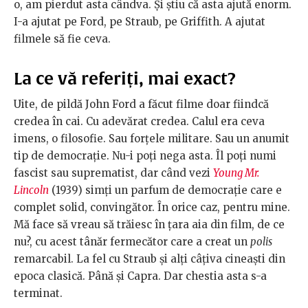
o, am pierdut asta cândva. Și știu că asta ajută enorm.
I-a ajutat pe Ford, pe Straub, pe Griffith. A ajutat
filmele să fie ceva.
La ce vă referiți, mai exact?
Uite, de pildă John Ford a făcut filme doar fiindcă
credea în cai. Cu adevărat credea. Calul era ceva
imens, o filosofie. Sau forțele militare. Sau un anumit
tip de democrație. Nu-i poți nega asta. Îl poți numi
fascist sau suprematist, dar când vezi
Young Mr.
Lincoln
(1939) simți un parfum de democrație care e
complet solid, convingător. În orice caz, pentru mine.
Mă face să vreau să trăiesc în țara aia din film, de ce
nu?, cu acest tânăr fermecător care a creat un
polis
remarcabil. La fel cu Straub și alți câțiva cineaști din
epoca clasică. Până și Capra. Dar chestia asta s-a
terminat.