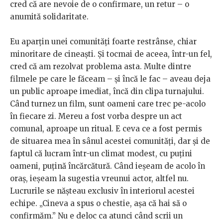
cred că are nevoie de o confirmare, un retur – o
anumită solidaritate.
Eu aparțin unei comunități foarte restrânse, chiar
minoritare de cineaști. Și tocmai de aceea, într-un fel,
cred că am rezolvat problema asta. Multe dintre
filmele pe care le făceam – și încă le fac – aveau deja
un public aproape imediat, încă din clipa turnajului.
Când turnez un film, sunt oameni care trec pe-acolo
în fiecare zi. Mereu a fost vorba despre un act
comunal, aproape un ritual. E ceva ce a fost permis
de situarea mea în sânul acestei comunități, dar și de
faptul că lucram într-un climat modest, cu puțini
oameni, puțină încărcătură. Când ieșeam de acolo în
oraș, ieșeam la sugestia vreunui actor, altfel nu.
Lucrurile se nășteau exclusiv în interiorul acestei
echipe. „Cineva a spus o chestie, așa că hai să o
confirmăm.” Nu e deloc ca atunci când scrii un