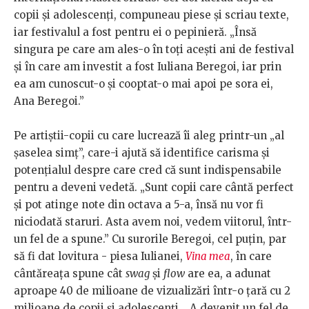
copii și adolescenți, compuneau piese și scriau texte,
iar festivalul a fost pentru ei o pepinieră. „Însă
singura pe care am ales-o în toți acești ani de festival
și în care am investit a fost Iuliana Beregoi, iar prin
ea am cunoscut-o și cooptat-o mai apoi pe sora ei,
Ana Beregoi.”
Pe artiștii-copii cu care lucrează îi aleg printr-un „al
șaselea simț”, care-i ajută să identifice carisma și
potențialul despre care cred că sunt indispensabile
pentru a deveni vedetă. „Sunt copii care cântă perfect
și pot atinge note din octava a 5-a, însă nu vor fi
niciodată staruri. Asta avem noi, vedem viitorul, într-
un fel de a spune.” Cu surorile Beregoi, cel puțin, par
să fi dat lovitura - piesa Iulianei,
Vina mea
, în care
cântăreața spune cât
swag
și
flow
are ea, a adunat
aproape 40 de milioane de vizualizări într-o țară cu 2
milioane de copii și adolescenți. „A devenit un fel de