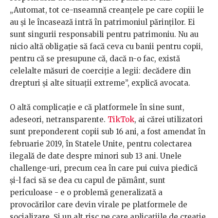
„Automat, tot ce-nseamnă creanțele pe care copiii le
au și le încasează intră în patrimoniul părinților. Ei
sunt singurii responsabili pentru patrimoniu. Nu au
nicio altă obligație să facă ceva cu banii pentru copii,
pentru că se presupune că, dacă n-o fac, există
celelalte măsuri de coerciție a legii: decădere din
drepturi și alte situații extreme”, explică avocata.
O altă complicație e că platformele în sine sunt,
adeseori, netransparente.
TikTok
, ai cărei utilizatori
sunt preponderent copii sub 16 ani, a fost amendat în
februarie 2019, în Statele Unite, pentru colectarea
ilegală de date despre minori sub 13 ani. Unele
challenge-uri, precum cea în care pui cuiva piedică
și-l faci să se dea cu capul de pământ, sunt
periculoase - e o problemă generalizată a
provocărilor care devin virale pe platformele de
socializare. Și un alt risc pe care aplicațiile de creație