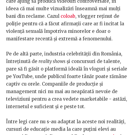
care ajung să producă videouri controversate, în
ideea că mai multe vizualizări înseamnă mai mulți
bani din reclame. Cazul
coloab
, vlogger reținut de
poliție pentru că a făcut afirmații care ar fi incitat la
violență sexuală împotriva minorelor e doar o
manifestare recentă și extremă a fenomenului.
Pe de altă parte, industria celebrității din România,
întreținută de
reality shows
și concursuri de talente,
pare să fi găsit o platformă ideală în vloguri și seriale
pe YouTube, unde publicul foarte tânăr poate rămâne
captiv cu orele. Companiile de producție și
management nici nu mai au neapărată nevoie de
televiziuni pentru a crea vedete marketabile - astăzi,
internetul e suficient și e peste tot.
Între legi care nu s-au adaptat la aceste noi realități,
cursuri de educație media la care puțini elevi au