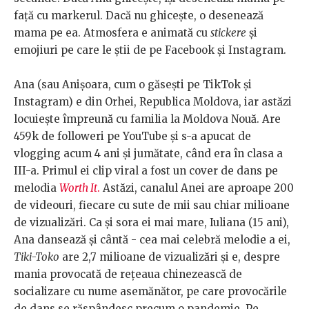
față cu markerul. Dacă nu ghicește, o desenează
mama pe ea. Atmosfera e animată cu
stickere
și
emojiuri pe care le știi de pe Facebook și Instagram.
Ana (sau Anișoara, cum o găsești pe TikTok și
Instagram) e din Orhei, Republica Moldova, iar astăzi
locuiește împreună cu familia la Moldova Nouă. Are
459k de followeri pe YouTube și s-a apucat de
vlogging acum 4 ani și jumătate, când era în clasa a
III-a. Primul ei clip viral a fost un cover de dans pe
melodia
Worth It
.
Astăzi, canalul Anei are aproape 200
de videouri, fiecare cu sute de mii sau chiar milioane
de vizualizări. Ca și sora ei mai mare, Iuliana (15 ani),
Ana dansează și cântă - cea mai celebră melodie a ei,
Tiki-Toko
are 2,7 milioane de vizualizări și e, despre
mania provocată de rețeaua chinezească de
socializare cu nume asemănător, pe care provocările
de dans se răspândesc precum o pandemie. Pe