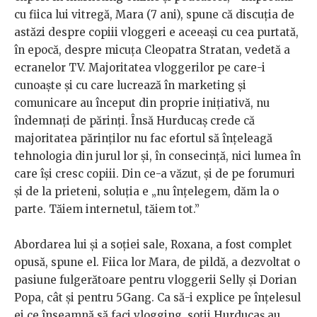
cu fiica lui vitregă, Mara (7 ani), spune că discuția de
astăzi despre copiii vloggeri e aceeași cu cea purtată,
în epocă, despre micuța Cleopatra Stratan, vedetă a
ecranelor TV. Majoritatea vloggerilor pe care-i
cunoaște și cu care lucrează în marketing și
comunicare au început din proprie inițiativă, nu
îndemnați de părinți. Însă Hurducaș crede că
majoritatea părinților nu fac efortul să înțeleagă
tehnologia din jurul lor și, în consecință, nici lumea în
care își cresc copiii. Din ce-a văzut, și de pe forumuri
și de la prieteni, soluția e „nu înțelegem, dăm la o
parte. Tăiem internetul, tăiem tot.”
Abordarea lui și a soției sale, Roxana, a fost complet
opusă, spune el. Fiica lor Mara, de pildă, a dezvoltat o
pasiune fulgerătoare pentru vloggerii Selly și Dorian
Popa, cât și pentru 5Gang. Ca să-i explice pe înțelesul
ei ce înseamnă să faci vlogging, soții Hurducaș au