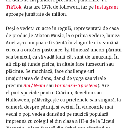
TikTok
, Ana are 197k de followeri, iar pe
Instagram
aproape jumătate de milion.
Deși e vedetă cu acte în regulă, reprezentată de casa
de producție Mixton Music, la o primă vedere, lumea
Anei așa cum poate fi văzută în vlogurile ei seamănă
cu cea a oricărei puștoaice. Își filmează uneori părinții
sau bunicul, ca să vadă fanii cât sunt de amuzanți. În
alt clip își tunde pisica, în altele face fursecuri sau
plăcinte. Se machiază, face challenge-uri
(majoritatea de dans, dar și de yoga sau virale
precum
Am / N-am
sau
Formează-ți prietena
). Are
clipuri speciale pentru Crăciun, Revelion sau
Halloween, pălăvrăgește cu prietenele sau singură, la
cameră, despre părinți și vecini. În videourile mai
vechi o poți vedea dansând pe muzică populară
împreună cu colegii ei din clasa a III-a de la Liceul