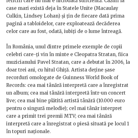
fericiri care nu mai e niciodată suficientă. Cazuri la
case mari există deja în Statele Unite (Macaulay
Culkin, Lindsey Lohan) și țin de fiecare dată prima
pagină a tabloidelor, care exploatează decăderea
celor care au fost, odată, iubiți de o lume întreagă.
În România, unul dintre primele exemple de copii
celebri care-ți vin în minte e Cleopatra Stratan, fiica
muzicianului Pavel Stratan, care a debutat în 2006, la
doar trei ani, cu hitul Ghiță. Artista deține șase
recorduri omologate de Guinness World Book of
Records: cea mai tânără interpretă care a înregistrat
un album; cea mai tânără interpretă într-un concert
live; cea mai bine plătită artistă tânără (10.000 euro
pentru o singură melodie); cel mai tânăr interpret
care a primit trei premii MTV; cea mai tânără
interpretă care a înregistrat o piesă situată pe locul 1
în topuri naţionale.