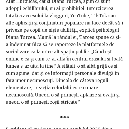
Atât Hurducaș, cât și Diana Tarcea, spun că sunt
adepții echilibrului, nu ai prohibiției. Interzicerea
totală a accesului la vloggeri, YouTube, TikTok sau
alte aplicații și conținuturi populare nu face decât să-i
priveze pe copii de niște abilități, explică psihologul
Diana Tarcea. Mamă la rândul ei, Tarcea spune că și-
a îndemnat fiica să se raporteze la platformele de
socializare ca la orice alt spațiu public. „Când ești
online e ca și cum te-ai afla în centrul orașului și toată
lumea s-ar uita la tine.” A sfătuit-o să aibă grijă ce și
cum spune, dar și ce informații personale divulgă în
fața unor necunoscuți. Dincolo de câteva reguli
elementare, „reacția celorlalți este o mare
necunoscută. Uneori o să primești aplauze și ovații și
uneori o să primești roșii stricate.”
***