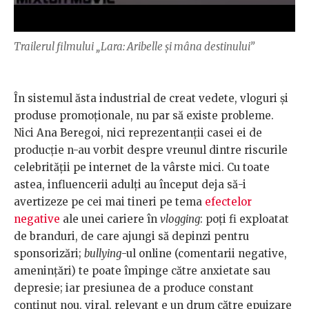
Trailerul filmului „Lara: Aribelle și mâna destinului”
În sistemul ăsta industrial de creat vedete, vloguri și
produse promoționale, nu par să existe probleme.
Nici Ana Beregoi, nici reprezentanții casei ei de
producție n-au vorbit despre vreunul dintre riscurile
celebrității pe internet de la vârste mici. Cu toate
astea, influencerii adulți au început deja să-i
avertizeze pe cei mai tineri pe tema
efectelor
negative
ale unei cariere în
vlogging
: poți fi exploatat
de branduri, de care ajungi să depinzi pentru
sponsorizări;
bullying
-ul online (comentarii negative,
amenințări) te poate împinge către anxietate sau
depresie; iar presiunea de a produce constant
conținut nou, viral, relevant e un drum către epuizare