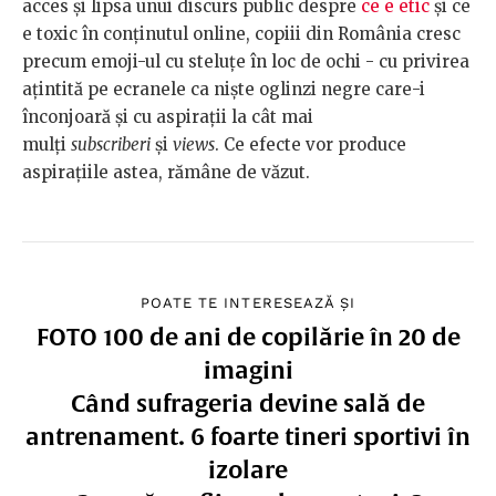
acces și lipsa unui discurs public despre
ce e etic
și ce
e toxic în conținutul online, copiii din România cresc
precum emoji-ul cu steluțe în loc de ochi - cu privirea
ațintită pe ecranele ca niște oglinzi negre care-i
înconjoară și cu aspirații la cât mai
mulți
subscriberi
și
views
. Ce efecte vor produce
aspirațiile astea, rămâne de văzut.
POATE TE INTERESEAZĂ ȘI
FOTO 100 de ani de copilărie în 20 de
imagini
Când sufrageria devine sală de
antrenament. 6 foarte tineri sportivi în
izolare