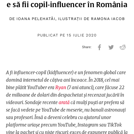
e să fii copil-influencer în România
DE
IOANA PELEHATĂI
, ILUSTRAȚII DE
RAMONA IACOB
PUBLICAT PE 15 IULIE 2020
A fi influencer-copil (kidfluencer) e un fenomen global care
domină internetul de câțiva ani încoace. În 2018, cel mai
bine plătit YouTuber era
Ryan
(7 ani atunci), care făcuse 22
de milioane de dolari din despachetat și recenzat jucării în
videouri. Sondaje recente
arată
că mulți puști ar prefera să
se facă vedete pe YouTube de meserie, nu banali astronauți
sau profesori. Însă a deveni celebru cu ajutorul unor
platforme uriașe precum YouTube, Instagram sau TikTok
vine la pachet și cu niște riscuri: exces de expunere publică la