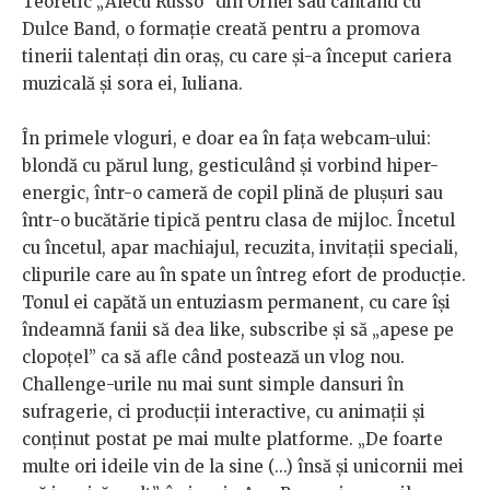
Teoretic „Alecu Russo” din Orhei sau cântând cu
Dulce Band, o formație creată pentru a promova
tinerii talentați din oraș, cu care și-a început cariera
muzicală și sora ei, Iuliana.
În primele vloguri, e doar ea în fața webcam-ului:
blondă cu părul lung, gesticulând și vorbind hiper-
energic, într-o cameră de copil plină de plușuri sau
într-o bucătărie tipică pentru clasa de mijloc. Încetul
cu încetul, apar machiajul, recuzita, invitații speciali,
clipurile care au în spate un întreg efort de producție.
Tonul ei capătă un entuziasm permanent, cu care își
îndeamnă fanii să dea like, subscribe și să „apese pe
clopoțel” ca să afle când postează un vlog nou.
Challenge-urile nu mai sunt simple dansuri în
sufragerie, ci producții interactive, cu animații și
conținut postat pe mai multe platforme. „De foarte
multe ori ideile vin de la sine (...) însă și unicornii mei