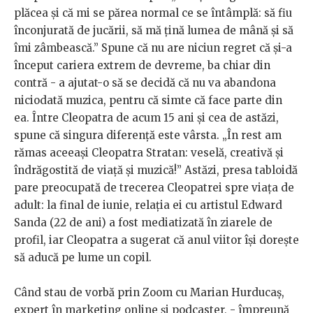
plăcea și că mi se părea normal ce se întâmplă: să fiu
înconjurată de jucării, să mă țină lumea de mână și să
îmi zâmbească.” Spune că nu are niciun regret că și-a
început cariera extrem de devreme, ba chiar din
contră - a ajutat-o să se decidă că nu va abandona
niciodată muzica, pentru că simte că face parte din
ea. Între Cleopatra de acum 15 ani și cea de astăzi,
spune că singura diferență este vârsta. „În rest am
rămas aceeași Cleopatra Stratan: veselă, creativă și
îndrăgostită de viață și muzică!” Astăzi, presa tabloidă
pare preocupată de trecerea Cleopatrei spre viața de
adult: la final de iunie, relația ei cu artistul Edward
Sanda (22 de ani) a fost mediatizată în ziarele de
profil, iar Cleopatra a sugerat că anul viitor își dorește
să aducă pe lume un copil.
Când stau de vorbă prin Zoom cu Marian Hurducaș,
expert în marketing online și podcaster, - împreună