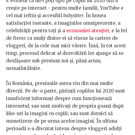
E evident că nu-i poți opri pe copiii lui 2020 din a
crește pe internet - pentru multe familii, YouTube e
cel mai ieftin și accesibil
babysitter
. În lumea
satisfacției instante, a imaginilor omniprezente, a
celebrității pentru toți și a
economiei atenției
, e la fel
de firesc ca mulți dintre ei să viseze la cariere de
vloggeri, de la cele mai mici vârste. Însă, în tot acest
timp, procesul delicat al dezvoltării lor ajunge să se
desfășoare sub presiuni noi și, până acum,
nemaiîntâlnite.
În România, presiunile astea vin din mai multe
direcții. Pe de-o parte, părinții copiilor lui 2020 sunt
insuficient informați despre cum funcționează
internetul; sau sunt motivați de propria goană după
like-uri la imagini cu copiii; sau sunt dornici să
monetizeze de pe urma acelor imagini. În ultima
perioadă s-a discutat intens despre vloggeri adulți