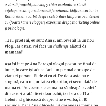
o vârstă fragedă, bullying și chiar exploatare. Ca să
înțelegem cum funcționează fenomenul kidfluencerilor în
România, am vorbit despre celebritate timpurie pe Internet
cu (foarte) tineri vloggeri, experți în drept, marketing online
și psihologie.
„Hei, prieteni, eu sunt Ana și am revenit la un nou
vlog
. Iar astăzi voi face un
challenge
alături de
mamaaa
!”
Așa își începe Ana Beregoi vlogul postat pe final de
iunie, în care își aduce fanii un pic mai aproape de
viața ei personală, de zi cu zi. De data asta nu e
singură, ca-n majoritatea clipurilor, ci secondată de
mama ei. Provocarea e ca mama să aleagă o vedetă,
din care-i arată fiicei doar ochii, iar fata de 13 ani
trebuie să ghicească despre cine e vorba, în 10
secunde. Dacă Ana ghicește, își desenează mama pe