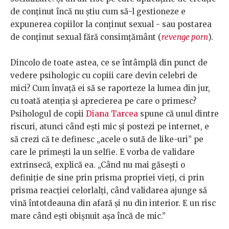
de conținut încă nu știu cum să-l gestioneze e
expunerea copiilor la conținut sexual - sau postarea
de conținut sexual fără consimțământ (
revenge porn
).
Dincolo de toate astea, ce se întâmplă din punct de
vedere psihologic cu copiii care devin celebri de
mici? Cum învață ei să se raporteze la lumea din jur,
cu toată atenția și aprecierea pe care o primesc?
Psihologul de copii
Diana Tarcea
spune că unul dintre
riscuri, atunci când ești mic și postezi pe internet, e
să crezi că te definesc „acele o sută de like-uri” pe
care le primești la un selfie. E vorba de validare
extrinsecă, explică ea. „Când nu mai găsești o
definiție de sine prin prisma propriei vieți, ci prin
prisma reacției celorlalți, când validarea ajunge să
vină întotdeauna din afară și nu din interior. E un risc
mare când ești obișnuit așa încă de mic.”