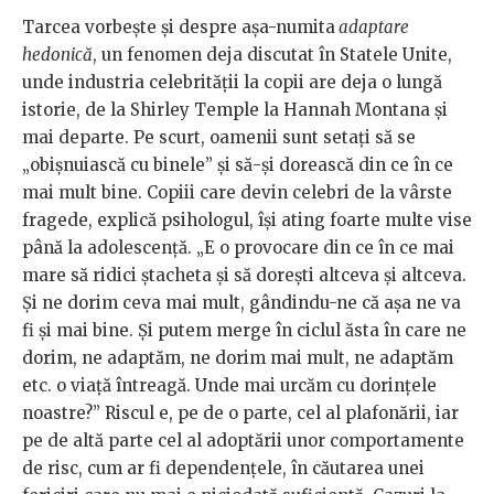
Tarcea vorbește și despre așa-numita
adaptare
hedonică
, un fenomen deja discutat în Statele Unite,
unde industria celebrității la copii are deja o lungă
istorie, de la Shirley Temple la Hannah Montana și
mai departe. Pe scurt, oamenii sunt setați să se
„obișnuiască cu binele” și să-și dorească din ce în ce
mai mult bine. Copiii care devin celebri de la vârste
fragede, explică psihologul, își ating foarte multe vise
până la adolescență. „E o provocare din ce în ce mai
mare să ridici ștacheta și să dorești altceva și altceva.
Și ne dorim ceva mai mult, gândindu-ne că așa ne va
fi și mai bine. Și putem merge în ciclul ăsta în care ne
dorim, ne adaptăm, ne dorim mai mult, ne adaptăm
etc. o viață întreagă. Unde mai urcăm cu dorințele
noastre?” Riscul e, pe de o parte, cel al plafonării, iar
pe de altă parte cel al adoptării unor comportamente
de risc, cum ar fi dependențele, în căutarea unei