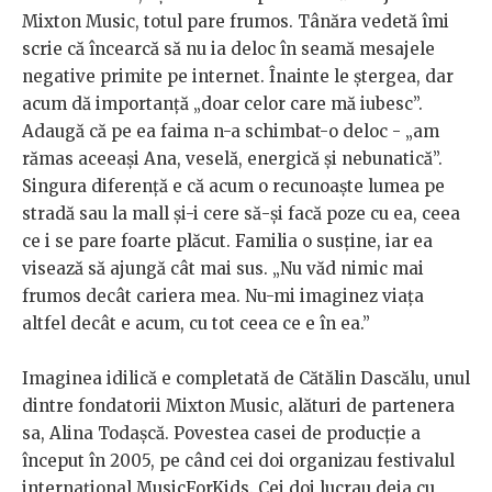
Mixton Music, totul pare frumos. Tânăra vedetă îmi
scrie că încearcă să nu ia deloc în seamă mesajele
negative primite pe internet. Înainte le ștergea, dar
acum dă importanță „doar celor care mă iubesc”.
Adaugă că pe ea faima n-a schimbat-o deloc - „am
rămas aceeași Ana, veselă, energică și nebunatică”.
Singura diferență e că acum o recunoaște lumea pe
stradă sau la mall și-i cere să-și facă poze cu ea, ceea
ce i se pare foarte plăcut. Familia o susține, iar ea
visează să ajungă cât mai sus. „Nu văd nimic mai
frumos decât cariera mea. Nu-mi imaginez viața
altfel decât e acum, cu tot ceea ce e în ea.”
Imaginea idilică e completată de Cătălin Dascălu, unul
dintre fondatorii Mixton Music, alături de partenera
sa, Alina Todașcă. Povestea casei de producție a
început în 2005, pe când cei doi organizau festivalul
internațional MusicForKids. Cei doi lucrau deja cu