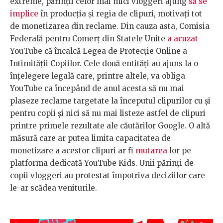
extreme, părinții celor mai mici vloggeri ajung
să se
implice
în producția și regia de clipuri, motivați tot
de monetizarea din reclame. Din cauza asta, Comisia
Federală pentru Comerț din Statele Unite
a acuzat
YouTube că încalcă Legea de Protecție Online a
Intimității Copiilor. Cele două entități au ajuns la o
înțelegere legală care, printre altele, va obliga
YouTube ca începând de anul acesta să nu mai
plaseze reclame targetate la începutul clipurilor cu și
pentru copii și nici să nu mai listeze astfel de clipuri
printre primele rezultate ale căutărilor Google. O altă
măsură care ar putea limita capacitatea de
monetizare a acestor clipuri ar fi
mutarea
lor pe
platforma dedicată YouTube Kids. Unii părinți de
copii vloggeri au protestat împotriva deciziilor care
le-ar scădea veniturile.