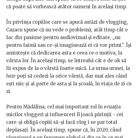
că poate să vorbească atâtor oameni în același timp.
În privința copiilor care se apucă astăzi de vlogging,
Cazacu spune că nu vede o problemă, atât timp cât o
fac din pasiune pentru audiovizual și editare, „nu
pentru faimă sau ce-și imaginează ei că vor primi.”. Își
amintește că dedicarea asta e ceea ce o motiva, la
vârsta lor. În același timp, se întreabă cât e de ok să
fii expus de la o vârstă foarte mică. La urma urmei, la
hate
poți să cedezi la orice vârstă, dar mai ales când
ești mic și ai parte de asta și la școală, în viața de zi cu
zi.
Pentru Mădălina, cel mai important rol în ecuația
micilor vloggeri și influenceri îl joacă părinții - cei
care-și obligă copiii să-și facă vlog i se par total
deplasați. În același timp, spune că, în 2020, când
vloggingul e un fenomen global și din ce în ce mai