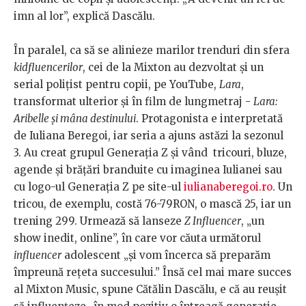
imn al lor”, explică Dascălu.
În paralel, ca să se alinieze marilor trenduri din sfera
kidfluencerilor
, cei de la Mixton au dezvoltat și un
serial polițist pentru copii, pe YouTube,
Lara
,
transformat ulterior și în film de lungmetraj -
Lara:
Aribelle și mâna destinului
. Protagonista e interpretată
de Iuliana Beregoi, iar seria a ajuns astăzi la sezonul
3. Au creat grupul Generația Z și vând tricouri, bluze,
agende și brățări branduite cu imaginea Iulianei sau
cu logo-ul Generația Z pe site-ul
iulianaberegoi.ro
. Un
tricou, de exemplu, costă 76-79RON, o mască 25, iar un
trening 299. Urmează să lanseze
Z Influencer
, „un
show inedit, online”, în care vor căuta următorul
influencer
adolescent „și vom încerca să preparăm
împreună rețeta succesului.” Însă cel mai mare succes
al Mixton Music, spune Cătălin Dascălu, e că au reușit