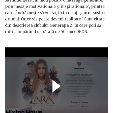
să influențeze „în mod pozitiv o întreagă generație,
prin mesaje motivaționale și inspiraționale”, printre
care „Îndrăznește să visezi, fii tu însuți și urmează-ți
drumul. Orice vis poate deveni realitate.” Sunt citate
din descrierea clubului Generația Z, în care poți să
intri cumpărând o brățară de 50 sau 60RON.