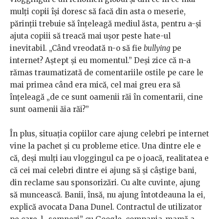
mulți copii își doresc să facă din asta o meserie,
părinții trebuie să înțeleagă mediul ăsta, pentru a-și
ajuta copiii să treacă mai ușor peste hate-ul
inevitabil. „Când vreodată n-o să fie
bullying
pe
internet? Aștept și eu momentul.” Deși zice că n-a
rămas traumatizată de comentariile ostile pe care le
mai primea când era mică, cel mai greu era să
înțeleagă „de ce sunt oamenii răi în comentarii, cine
sunt oamenii ăia răi?”
În plus, situația copiilor care ajung celebri pe internet
vine la pachet și cu probleme etice. Una dintre ele e
că, deși mulți iau vloggingul ca pe o joacă, realitatea e
că cei mai celebri dintre ei ajung să și câștige bani,
din reclame sau sponsorizări. Cu alte cuvinte, ajung
să muncească. Banii, însă, nu ajung întotdeauna la ei,
explică avocata Dana Dunel. Contractul de utilizator