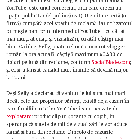
pe care-l „semnezi” cu Google, compania-mamă a
YouTube, este unul comercial, prin care creezi un
spațiu publicitar (clipul încărcat). O entitate terță (o
firmă) cumpără acel spațiu de reclamă, iar utilizatorul
primește bani prin intermediul YouTube - cu cât ai
mai mulți abonați și vizualizări, cu atât câștigi mai
bine. Ca idee, Selly, poate cel mai cunoscut vlogger
român la ora actuală, câștigă maximum 40.400 de
dolari pe lună din reclame, conform
SocialBlade.com
;
și el și-a lansat canalul mult înainte să devină major -
la 12 ani.
Deși Selly a declarat că veniturile lui sunt mai mari
decât cele ale propriilor părinți, există deja cazuri în
care familiile micilor YouTuberi sunt acuzate de
exploatare
: produc clipuri șocante cu copiii, în
speranța că sutele de mii de vizualizări le vor aduce
faimă și bani din reclame. Dincolo de cazurile