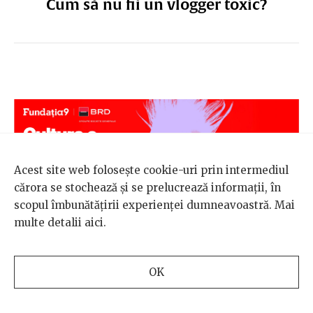
Cum să nu fii un vlogger toxic?
Acest site web folosește cookie-uri prin intermediul
cărora se stochează și se prelucrează informații, în
scopul îmbunătățirii experienței dumneavoastră. Mai
multe detalii
aici
.
15 IULIE 2020, PUBLICAT ÎN
LUMEA NOASTRĂ
/
SCHIMBARE
/
COPII
OK