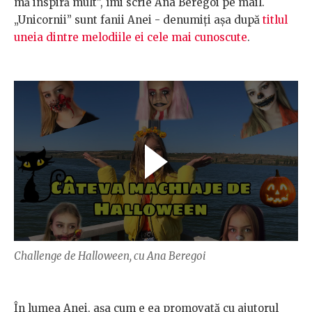
mă inspiră mult”, îmi scrie Ana Beregoi pe mail.
„Unicornii” sunt fanii Anei - denumiți așa după
titlul
uneia dintre melodiile ei cele mai cunoscute
.
Challenge de Halloween, cu Ana Beregoi
În lumea Anei, așa cum e ea promovată cu ajutorul