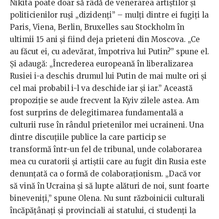
Nikita poate doar să râdă de venerarea artiștilor și
politicienilor ruși „dizidenți” – mulți dintre ei fugiți la
Paris, Viena, Berlin, Bruxelles sau Stockholm în
ultimii 15 ani și fiind deja prieteni din Moscova. „Ce
au făcut ei, cu adevărat, împotriva lui Putin?” spune el.
Și adaugă: „Încrederea europeană în liberalizarea
Rusiei i-a deschis drumul lui Putin de mai multe ori și
cel mai probabil i-l va deschide iar și iar.” Această
propoziție se aude frecvent la Kyiv zilele astea. Am
fost surprins de delegitimarea fundamentală a
culturii ruse în rândul prietenilor mei ucraineni. Una
dintre discuțiile publice la care particip se
transformă într-un fel de tribunal, unde colaborarea
mea cu curatorii și artiștii care au fugit din Rusia este
denunțată ca o formă de colaboraționism. „Dacă vor
să vină în Ucraina și să lupte alături de noi, sunt foarte
bineveniți,” spune Olena. Nu sunt războinicii culturali
încăpățânați și provinciali ai statului, ci studenți la