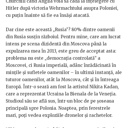
Churchill când Anglia voia să cadă la înțelegere cu
Hitler după victoria Wehrmachtului asupra Poloniei,
cu puțin înainte să fie ea însăși atacată.
Dar cine este această „Rusia”? 80% dintre oamenii
din Rusia susțin războiul. Pentru mine, care am lucrat
intens pe scena dizidentă din Moscova până la
expulzarea mea în 2013, este greu de acceptat asta:
problema nu este „democrația controlată” a
Moscovei, ci Rusia imperială, adânc înrădăcinată în
mințile și sufletele oamenilor – în ultimă instanță, ale
tuturor oamenilor, atât la Moscova, cât și în întreaga
Europă. Într-o seară am fost la artistul Nikita Kadan,
care a reprezentat Ucraina la Bienala de la Veneția.
Studioul său se află sus, într-un bloc de pe șoseaua
principală spre Polonia. Noaptea, prin ferestrele
mari, poți vedea exploziile dronelor și rachetelor.