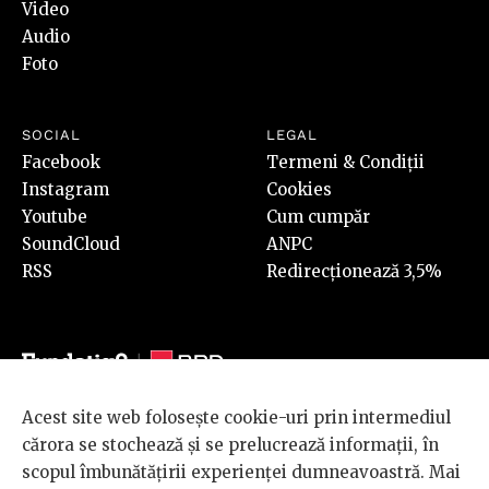
Video
Audio
Foto
SOCIAL
LEGAL
Facebook
Termeni & Condiții
Instagram
Cookies
Youtube
Cum cumpăr
SoundCloud
ANPC
RSS
Redirecționează 3,5%
Acest site web folosește cookie-uri prin intermediul
© 2026 BRD Groupe Société Générale, toate drepturile rezervate.
cărora se stochează și se prelucrează informații, în
Scena 9 este un proiect sustinut de
BRD GROUPE SOCIÉTÉ
scopul îmbunătățirii experienței dumneavoastră. Mai