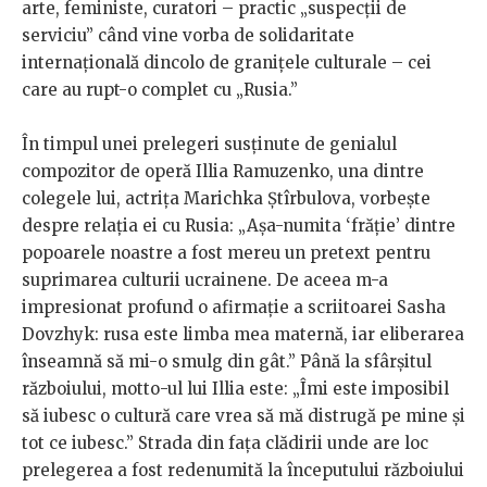
arte, feministe, curatori – practic „suspecții de
serviciu” când vine vorba de solidaritate
internațională dincolo de granițele culturale – cei
care au rupt-o complet cu „Rusia.”
În timpul unei prelegeri susținute de genialul
compozitor de operă Illia Ramuzenko, una dintre
colegele lui, actrița Marichka Ștîrbulova, vorbește
despre relația ei cu Rusia: „Așa-numita ‘frăție’ dintre
popoarele noastre a fost mereu un pretext pentru
suprimarea culturii ucrainene. De aceea m-a
impresionat profund o afirmație a scriitoarei Sasha
Dovzhyk: rusa este limba mea maternă, iar eliberarea
înseamnă să mi-o smulg din gât.” Până la sfârșitul
războiului, motto-ul lui Illia este: „Îmi este imposibil
să iubesc o cultură care vrea să mă distrugă pe mine și
tot ce iubesc.” Strada din fața clădirii unde are loc
prelegerea a fost redenumită la începutului războiului