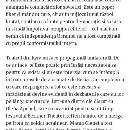
anunțurile conducătorilor sovietici. Este un popor
liber și mândru care, chiar în mijlocul unui război
brutal, continuă să lupte pentru democrație și să iasă
în stradă împotriva corupției elitelor – cel mai bun
semn că independența Ucrainei nu a fost cumpărată
cu prețul conformismului intern.
Teatrul din Kyiv nu face propagandă unilaterală. De
ce ar face-o? Este politic prin însăși necesitatea sa:
pentru că există și nu este interzis, cum se întâmplă
în toate orașele deja ocupate de Rusia. Dar amploarea
cu care respingerea a tot ce este rusesc s-a
înrădăcinat devine evidentă în dezbaterile care au loc
pe lângă spectacole. Într-una dintre ele discut cu
Olena Apchel, care a curatoriat pentru scurt timp
festivalul Berliner Theatertreffen înainte de a merge
pe front ca soldat ucrainean. Mama Olenei a fost