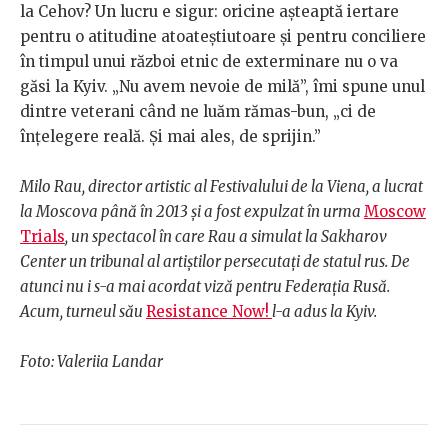
la Cehov? Un lucru e sigur: oricine așteaptă iertare
pentru o atitudine atoateștiutoare și pentru conciliere
în timpul unui război etnic de exterminare nu o va
găsi la Kyiv. „Nu avem nevoie de milă”, îmi spune unul
dintre veterani când ne luăm rămas-bun, „ci de
înțelegere reală. Și mai ales, de sprijin.”
Milo Rau, director artistic al Festivalului de la Viena, a lucrat
la Moscova până în 2013 și a fost expulzat în urma
Moscow
Trials
, un spectacol în care Rau a simulat la Sakharov
Center un tribunal al artiștilor persecutați de statul rus. De
atunci nu i s-a mai acordat viză pentru Federația Rusă.
Acum, turneul său
Resistance Now!
l-a adus la Kyiv.
Foto: Valeriia Landar