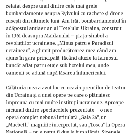
relatat despre unul dintre cele mai grele
bombardamente asupra Kyivului cu rachete și drone
rusești din ultimele luni. Am trăit bombardamentul în
adăpostul antiaerian al Hotelului Ukraina, construit
în 1961 deasupra Maidanului – piața-simbol a
revoluțiilor ucrainene. „Minus patru e Paradisul
ucrainean”, a glumit producătoarea mea când am
ajuns în gara principală, făcând aluzie la faimosul
buncăr aflat patru etaje sub hotelul meu, unde
oamenii se adună după lăsarea întunericului.
Călătoria mea a avut loc cu ocazia premiilor de teatru
din Ucraina și a unei opere pe care o plănuiesc
împreună cu mai multe instituții ucrainene. Aproape
niciunul dintre spectacolele prezentate – o neo-
operă complet nebună intitulată „Gaia 24”, un
„Macbeth” magnific interpretat, sau „Tosca” la Opera
Națională – nu a putut fi dus la bun sfârșit. Sirenele