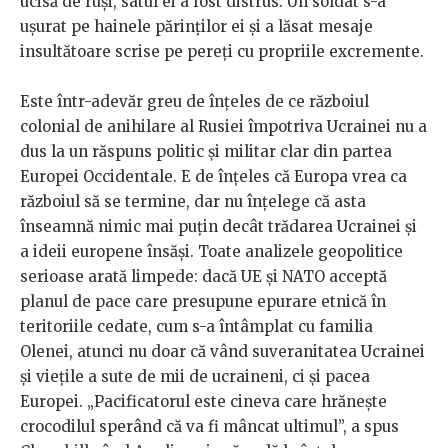
ucisă de ruși, satul ei a fost distrus. Un soldat s-a
ușurat pe hainele părinților ei și a lăsat mesaje
insultătoare scrise pe pereți cu propriile excremente.
Este într-adevăr greu de înțeles de ce războiul
colonial de anihilare al Rusiei împotriva Ucrainei nu a
dus la un răspuns politic și militar clar din partea
Europei Occidentale. E de înțeles că Europa vrea ca
războiul să se termine, dar nu înțelege că asta
înseamnă nimic mai puțin decât trădarea Ucrainei și
a ideii europene însăși. Toate analizele geopolitice
serioase arată limpede: dacă UE și NATO acceptă
planul de pace care presupune epurare etnică în
teritoriile cedate, cum s-a întâmplat cu familia
Olenei, atunci nu doar că vând suveranitatea Ucrainei
și viețile a sute de mii de ucraineni, ci și pacea
Europei. „Pacificatorul este cineva care hrănește
crocodilul sperând că va fi mâncat ultimul”, a spus