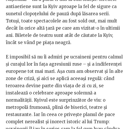
antiaeriene sunt la Kyiv aproape la fel de sigure ca
sunetul clopoțelului de pauză după lăsarea serii.
Totuși, toate spectacolele au fost sold out, mai mult
decât în orice altă țară pe care am vizitat-o în ultimii
ani. Biletele de teatru sunt atât de căutate la Kyiv,
încât se vând pe piața neagră.
E imposibil să nu îi admiri pe ucraineni pentru calmul
și curajul lor în fața agresiunii ruse – și a indiferenței
europene tot mai mari. Așa cum am observat și în alte
zone de criză, și aici se aplică aceeași regulă: când
teroarea devine parte din viața de zi cu zi, se
instalează o celebrare aproape solemnă a
normalității. Kyivul este surprinzător de viu: o
metropolă frumoasă, plină de biserici, teatre și
restaurante. Iar în ceea ce privește planul de pace
complet nerealist și inorect istoric al lui Trump:
ucrainenii îl iau în serios cam la fel cum luau cândva