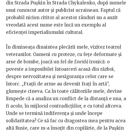
din Strada Pușkin în Strada Chykalenko, după numele
unui cunoscut autor și publicist ucrainean. Faptul că
probabil niciun cititor al acestor rânduri nu a auzit
vreodată acest nume este încă un exemplu al
eficienței imperialismului cultural.
În dimineața dinaintea plecării mele, vizitez teatrul
veteranilor. Oameni cu proteze, cu fețe deformate și
arse de bombe, joacă un fel de
Eneidă
ironică: o
poveste a imposibilei întoarceri acasă din război,
despre nervozitatea și nesiguranța celor care se
întorc. „Frații de arme au devenit frați în artă”,
glumește cineva. Ca în toate călătoriile mele, devine
limpede că a analiza un conflict de la distanță e una, a
fi acolo, în mijlocul contradicțiilor, e cu totul altceva.
Unde se termină indiferența și unde începe
solidaritatea? Ce să fac cu dragostea mea pentru acea
altă Rusie, care m-a însoțit din copilărie, de la Pușkin