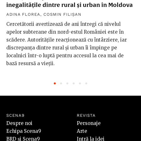
inegalitățile dintre rural și urban în Moldova
ADINA FLOREA
,
COSMIN FILIȘAN
Cercetătorii avertizează de ani întregi că nivelul
apelor subterane din nord-estul României este în
scădere. Autoritățile reacționează cu întârziere, iar
discrepanța dintre rural și urban îi împinge pe
localnici într-o luptă pentru accesul la cea mai de
bază resursă a vieții.
SCENA9
REVISTA
Despre noi
Personaje
Echipa Scena9
Arte
BRD și Scena9
Intră la idei