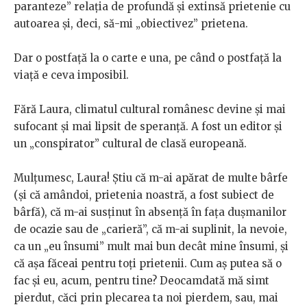
paranteze” relația de profundă și extinsă prietenie cu
autoarea și, deci, să-mi „obiectivez” prietena.
Dar o postfață la o carte e una, pe când o postfață la
viață e ceva imposibil.
Fără Laura, climatul cultural românesc devine şi mai
sufocant şi mai lipsit de speranţă. A fost un editor şi
un „conspirator” cultural de clasă europeană.
Mulțumesc, Laura! Știu că m-ai apărat de multe bârfe
(și că amândoi, prietenia noastră, a fost subiect de
bârfă), că m-ai susținut în absență în fața dușmanilor
de ocazie sau de „carieră”, că m-ai suplinit, la nevoie,
ca un „eu însumi” mult mai bun decât mine însumi, și
că așa făceai pentru toți prietenii. Cum aș putea să o
fac și eu, acum, pentru tine? Deocamdată mă simt
pierdut, căci prin plecarea ta noi pierdem, sau, mai