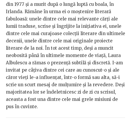
din 1977 și a murit după o lungă luptă cu boala, în
Irlanda. Rămâne în urma ei o moștenire literară
fabuloasă: unele dintre cele mai relevante cărți ale
lumii traduse, scrise și îngrijite la inițiativa ei, unele
dintre cele mai curajoase colecții literare din ultimele
decenii, unele dintre cele mai originale proiecte
literare de la noi. În tot acest timp, deși a muncit
neobosită până în ultimele momente de viață, Laura
Albulescu a rămas o prezență subtilă și discretă. I-am
invitat pe câțiva dintre cei care au cunoscut-o și ale
căror vieți le-a influențat, într-o formă sau alta, să-i
scrie un scurt mesaj de mulțumire și la revedere. Deși
majoritatea lor se îndeletnicesc zi de zi cu scrisul,
aceasta a fost una dintre cele mai grele misiuni de
pus în cuvinte.