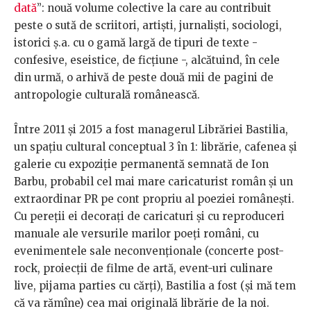
dată
”: nouă volume colective la care au contribuit
peste o sută de scriitori, artiști, jurnaliști, sociologi,
istorici ș.a. cu o gamă largă de tipuri de texte -
confesive, eseistice, de ficțiune -, alcătuind, în cele
din urmă, o arhivă de peste două mii de pagini de
antropologie culturală românească.
Între 2011 și 2015 a fost managerul Librăriei Bastilia,
un spațiu cultural conceptual 3 în 1: librărie, cafenea şi
galerie cu expoziţie permanentă semnată de Ion
Barbu, probabil cel mai mare caricaturist român şi un
extraordinar PR pe cont propriu al poeziei româneşti.
Cu pereții ei decorați de caricaturi și cu reproduceri
manuale ale versurile marilor poeți români, cu
evenimentele sale neconvenționale (concerte post-
rock, proiecții de filme de artă, event-uri culinare
live, pijama parties cu cărți), Bastilia a fost (și mă tem
că va rămîne) cea mai originală librărie de la noi.