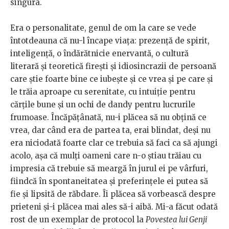
singura.
Era o personalitate, genul de om la care se vede
întotdeauna că nu-l încape viața: prezență de spirit,
inteligență, o îndărătnicie enervantă, o cultură
literară și teoretică firești și idiosincrazii de persoană
care știe foarte bine ce iubește și ce vrea și pe care și
le trăia aproape cu serenitate, cu intuiție pentru
cărțile bune și un ochi de dandy pentru lucrurile
frumoase. Încăpățânată, nu-i plăcea să nu obțină ce
vrea, dar când era de partea ta, erai blindat, deși nu
era niciodată foarte clar ce trebuia să faci ca să ajungi
acolo, așa că mulți oameni care n-o știau trăiau cu
impresia că trebuie să meargă în jurul ei pe vârfuri,
fiindcă în spontaneitatea și preferințele ei putea să
fie și lipsită de răbdare. Îi plăcea să vorbească despre
prieteni și-i plăcea mai ales să-i aibă. Mi-a făcut odată
rost de un exemplar de protocol la
Povestea lui Genji