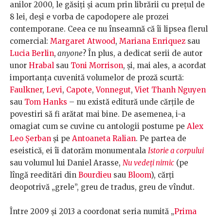
anilor 2000, le găsiți și acum prin librării cu prețul de
8 lei, deși e vorba de capodopere ale prozei
contemporane. Ceea ce nu înseamnă că îi lipsea flerul
comercial:
Margaret Atwood
,
Mariana Enriquez
sau
Lucia Berlin
,
anyone
? În plus, a dedicat serii de autor
unor
Hrabal
sau
Toni Morrison
, și, mai ales, a acordat
importanța cuvenită volumelor de proză scurtă:
Faulkner
,
Levi
,
Capote
,
Vonnegut
,
Viet Thanh Nguyen
sau
Tom Hanks
– nu există editură unde cărțile de
povestiri să fi arătat mai bine. De asemenea, i-a
omagiat cum se cuvine cu antologii postume pe
Alex
Leo Șerban
și pe
Antoaneta Ralian
. Pe partea de
eseistică, ei îi datorăm monumentala
Istorie a corpului
sau volumul lui Daniel Arasse,
Nu vedeți nimic
(pe
lîngă reeditări din
Bourdieu
sau
Bloom
), cărți
deopotrivă „grele”, greu de tradus, greu de vîndut.
Între 2009 și 2013 a coordonat seria numită „
Prima