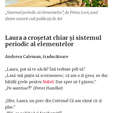
„Sistemul periodic al elementelor”, de Primo Levi, unul
dintre autorii-cult publicați de Art
Laura a croșetat chiar și sistemul
periodic al elementelor
Andreea Caleman, traducătoare
„Laura, pot să te sâcâi? Îmi trebuie pdf-ul.”
„Lasă-mă puțin să scormonesc, că am o zi grea, se duc
bătălii grele pentru
Nobel
. Dar sper să-l găsesc.”
„Pe austriac?!” (Peter Handke)
„Uite, Laura, un porc din Cortona! Că am văzut că-ți
plac.”