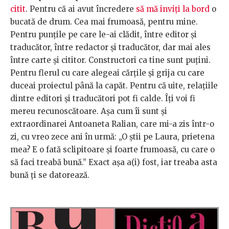
citit
. Pentru că ai avut încredere
să mă inviți la bord
o
bucată de drum. Cea mai frumoasă, pentru mine.
Pentru punțile pe care le-ai clădit, între editor și
traducător, între redactor și traducător, dar mai ales
între carte și cititor. Constructori ca tine sunt puțini.
Pentru flerul cu care alegeai cărțile și grija cu care
duceai proiectul până la capăt. Pentru că uite, relațiile
dintre editori și traducători pot fi calde. Îți voi fi
mereu recunoscătoare. Așa cum îi sunt și
extraordinarei Antoaneta Ralian, care mi-a zis într-o
zi, cu vreo zece ani în urmă: „O știi pe Laura, prietena
mea? E o fată sclipitoare și foarte frumoasă, cu care o
să faci treabă bună.” Exact așa a(i) fost, iar treaba asta
bună ți se datorează.