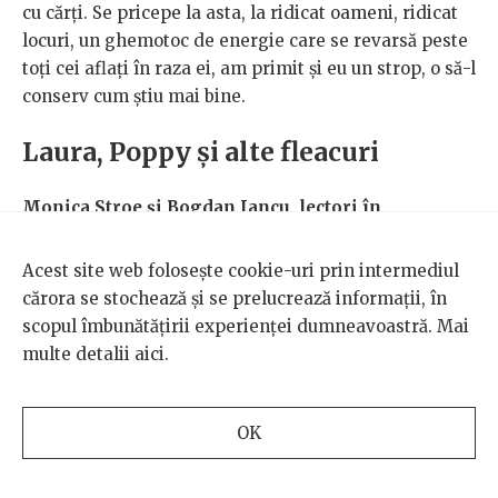
cu cărți. Se pricepe la asta, la ridicat oameni, ridicat
locuri, un ghemotoc de energie care se revarsă peste
toți cei aflați în raza ei, am primit și eu un strop, o să-l
conserv cum știu mai bine.
Laura, Poppy și alte fleacuri
Monica Stroe și Bogdan Iancu, lectori în
antropologie în cadrul Departamentului de
Sociologie al SNSPA
Acest site web folosește cookie-uri prin intermediul
cărora se stochează și se prelucrează informații, în
Pe Laura o cunoșteam de puțin timp acum 6-7 ani,
scopul îmbunătățirii experienței dumneavoastră. Mai
atunci când am fost martorii unui desant de căutare
multe detalii
aici
.
și salvare organizat de ea pentru cei patru bulgărași
zămisliți de Olimpia, o cățelușă aciuată în parcarea
din vecinătate și dusă de hingheri departe de puii ei,
OK
la unul din adăposturile sinistre ale Bucureștiului.