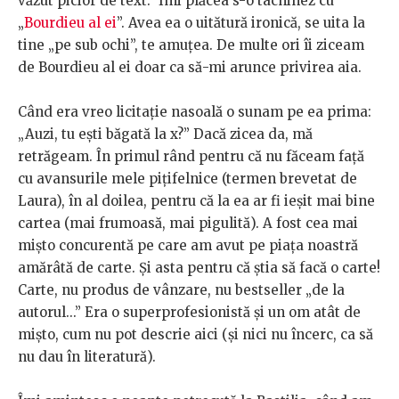
văzut picior de text.” Îmi plăcea s-o tachinez cu
„
Bourdieu al ei
”. Avea ea o uitătură ironică, se uita la
tine „pe sub ochi”, te amuțea. De multe ori îi ziceam
de Bourdieu al ei doar ca să-mi arunce privirea aia.
Când era vreo licitație nasoală o sunam pe ea prima:
„Auzi, tu ești băgată la x?” Dacă zicea da, mă
retrăgeam. În primul rând pentru că nu făceam față
cu avansurile mele pițifelnice (termen brevetat de
Laura), în al doilea, pentru că la ea ar fi ieșit mai bine
cartea (mai frumoasă, mai pigulită). A fost cea mai
mișto concurentă pe care am avut pe piața noastră
amărâtă de carte. Și asta pentru că știa să facă o carte!
Carte, nu produs de vânzare, nu bestseller „de la
autorul...” Era o superprofesionistă și un om atât de
mișto, cum nu pot descrie aici (și nici nu încerc, ca să
nu dau în literatură).