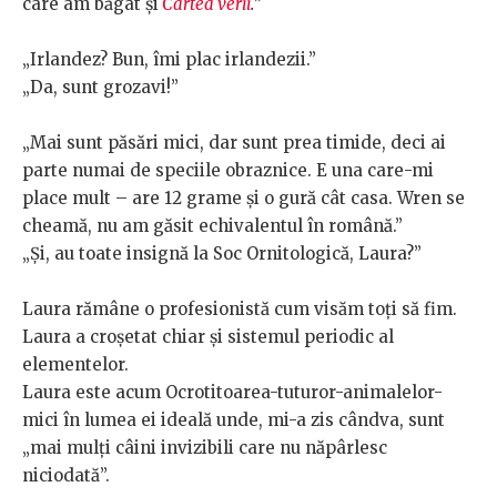
care am băgat și
Cartea verii
.
”
„Irlandez? Bun, îmi plac irlandezii.”
„Da, sunt grozavi!”
„Mai sunt păsări mici, dar sunt prea timide, deci ai
parte numai de speciile obraznice. E una care-mi
place mult – are 12 grame și o gură cât casa. Wren se
cheamă, nu am găsit echivalentul în română.”
„Și, au toate insignă la Soc Ornitologică, Laura?”
Laura rămâne o profesionistă cum visăm toți să fim.
Laura a croșetat chiar și sistemul periodic al
elementelor.
Laura este acum Ocrotitoarea-tuturor-animalelor-
mici în lumea ei ideală unde, mi-a zis cândva, sunt
„mai mulți câini invizibili care nu năpârlesc
niciodată”.