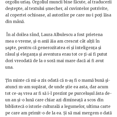
orgoliu uriaș. Orgoliul muncii bine făcute, al traducerii
deștepte, al textului șmecher, al cuvintelor potrivite,
al copertei ochioase, al autorilor pe care nu-i poți lăsa
din mână.
În al doilea rând, Laura Albulescu a fost prietena
mea o vreme, și-n anii ăia am crescut cât alții în
șapte, pentru că generozitatea ei și inteligența și
râsul și eleganța și aventura erau tot ce ți-ai fi putut
dori vreodată de la o soră mai mare dacă ai fi avut
una.
Țin minte că mi-a zis odată că n-aș fi o mamă bună și-
atunci m-am supărat, de unde știe ea asta, dar acum
tot ce-aș vrea ar fi să i-l prezint pe purcelușul ăsta de-
un an și-o lună care chiar azi dimineață a scos din
bibliotecă o istorie culturală a legumelor, ultima carte
pe care am primit-o de la ea. Și să mai mergem o dată