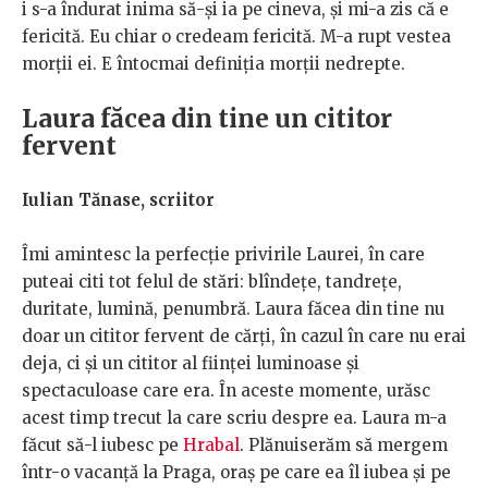
i s-a îndurat inima să-și ia pe cineva, și mi-a zis că e
fericită. Eu chiar o credeam fericită. M-a rupt vestea
morții ei. E întocmai definiția morții nedrepte.
Laura făcea din tine un cititor
fervent
Iulian Tănase, scriitor
Îmi amintesc la perfecție privirile Laurei, în care
puteai citi tot felul de stări: blîndețe, tandrețe,
duritate, lumină, penumbră. Laura făcea din tine nu
doar un cititor fervent de cărți, în cazul în care nu erai
deja, ci și un cititor al ființei luminoase și
spectaculoase care era. În aceste momente, urăsc
acest timp trecut la care scriu despre ea. Laura m-a
făcut să-l iubesc pe
Hrabal
. Plănuiserăm să mergem
într-o vacanță la Praga, oraș pe care ea îl iubea și pe