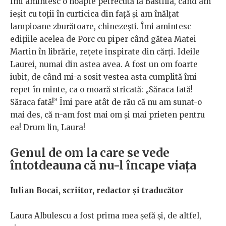
Îmi amintesc o noapte petrecută la Bastilia, când am
ieșit cu toții în curticica din față și am înălțat
lampioane zburătoare, chinezești. Îmi amintesc
edițiile acelea de Porc cu piper când gătea Matei
Martin în librărie, rețete inspirate din cărți. Ideile
Laurei, numai din astea avea. A fost un om foarte
iubit, de când mi-a sosit vestea asta cumplită îmi
repet în minte, ca o moară stricată: „Săraca fată!
Săraca fată!” Îmi pare atât de rău că nu am sunat-o
mai des, că n-am fost mai om și mai prieten pentru
ea! Drum lin, Laura!
Genul de om la care se vede
întotdeauna că nu-l încape viața
Iulian Bocai, scriitor, redactor și traducător
Laura Albulescu a fost prima mea șefă și, de altfel,