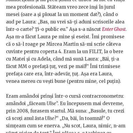
mea profesională. Stăteam vreo zece inși în jurul
mesei (oare a și plouat la un moment dat?), când o
aud pe Laura: „Bas, nu vrei să-ți aduni scrisorile alea
într-o carte? Ți-o public eu.” Așa s-a născut
Enter Ghost
.
Așa m-a făcut Laura pe mine și eseist. Îmi promisese
că o să-l roage pe Mircea Martin să-mi scrie câteva
cuvinte pentru coperta 4. Eram la un FILIT, la o bere
cu Matei și cu Adela, când mă sună Laura: „Băi, ți-a
făcut MM o prefață țuț, vezi pe mail!” Îmi trimisese
prefața care era, într-adevăr, țuț. Așa era Laura,
venea mereu cu vești bune (pentru mine, cel puțin).
Eram amândoi prinși într-o cursă contracronometru:
amândoi „făceam
Ulise
”. Eu începusem mai devreme,
prin 2008, furasem startul. Mă suna: „Basule, tu crezi
că scoți anul ăsta
Ulise
?” „Da, băi, în toamnă!” O
simțeam cum se enerva. „Nu scot, Laura, nimic, n-am