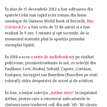
În ziua de 15 decembrie 2012 a fost editoarea din
spatele Celui mai rapid scris roman din lume:
omologat de Guiness World Book of Records,
Moş
Crăciun & Co
. a fost scris de 53 de autori şi a fost
realizat în 9 ore, 5 minute şi opt secunde, de la
momentul startului pînă la apariţia primului
exemplar tipărit.
În 2018 a scos
o serie de audiobook-uri
pe viniluri
policrome, premieră/nebunie la noi, cu selecții din
Faulkner, Levi, Hrabal, Sebald, Capote, Cortázar,
Enriquez, Szczygiel sau Bourdieu (Bourdieu pe vinil
colorat!), citite deopotrivă de actori și de scriitori.
În fine, a inițiat colecția „
Arthur retro
” la imprintul
Arthur, pentru care a cutreierat anticariatele în
căutarea unor traduceri cult din anii `60-`80 cărora