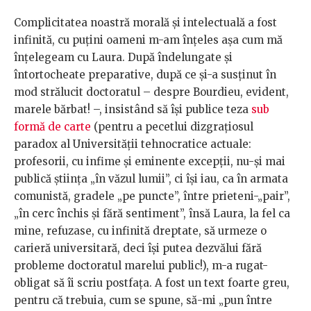
Complicitatea noastră morală și intelectuală a fost
infinită, cu puțini oameni m-am înțeles așa cum mă
înțelegeam cu Laura. După îndelungate și
întortocheate preparative, după ce și-a susținut în
mod strălucit doctoratul – despre Bourdieu, evident,
marele bărbat! –, insistând să își publice teza
sub
formă de carte
(pentru a pecetlui dizgrațiosul
paradox al Universității tehnocratice actuale:
profesorii, cu infime și eminente excepții, nu-și mai
publică știința „în văzul lumii”, ci își iau, ca în armata
comunistă, gradele „pe puncte”, între prieteni-„pair”,
„în cerc închis și fără sentiment”, însă Laura, la fel ca
mine, refuzase, cu infinită dreptate, să urmeze o
carieră universitară, deci își putea dezvălui fără
probleme doctoratul marelui public!), m-a rugat-
obligat să îi scriu postfața. A fost un text foarte greu,
pentru că trebuia, cum se spune, să-mi „pun între