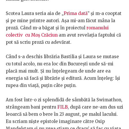
Scotea Laura seria aia de „
Prima dată
” și m-a cooptat
și pe mine printre autori. Așa mi-am făcut mâna la
proză. Când m-a băgat și în proiectul
romanului
colectiv cu Moș Crăciun
am avut revelația faptului că
pot să scriu proză cu adevărat.
Când s-a deschis librăria Bastilia și Laura se mutase
cu totul acolo, nu era loc din București unde să-mi
placă mai mult. Și nu înțelegeam de unde are ea
energia să facă și librărie și editură. Acum înțeleg: își
rupea din viață, puțin câte puțin.
Am fost într-o zi splendidă de sâmbătă la Swimathon,
strângeam bani pentru
FILB
, după care ne-am dus uzi
leoarcă să bem o bere în 23 august, pe malul lacului.
Eu scriam niște epistole imaginare către Osip
Mandelștam și nu prea știam ce dracu’ să fac cu viața