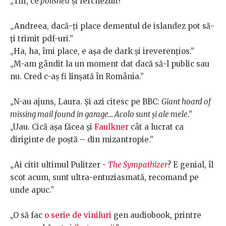
„Tiii, ce
polished
și ferchezuit!”
„Andreea, dacă-ți place dementul de islandez pot să-
ți trimit pdf-uri.”
„Ha, ha, îmi place, e așa de dark și ireverențios.”
„M-am gândit la un moment dat dacă să-l public sau
nu. Cred c-aș fi linșată în România.”
„N-au ajuns, Laura. Și azi citesc pe BBC:
Giant hoard of
missing mail found in garage... Acolo sunt și ale mele
.”
„Uau. Cică așa făcea și
Faulkner
cât a lucrat ca
diriginte de poștă – din mizantropie.”
„Ai citit ultimul Pulitzer -
The Sympathizer
? E genial, îl
scot acum, sunt ultra-entuziasmată, recomand pe
unde apuc.”
„O să fac
o serie de viniluri
gen audiobook, printre