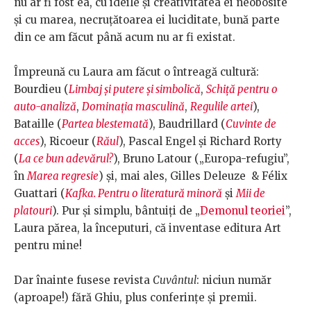
nu ar fi fost ea, cu ideile și creativitatea ei neobosite
și cu marea, necruțătoarea ei luciditate, bună parte
din ce am făcut până acum nu ar fi existat.
Împreună cu Laura am făcut o întreagă cultură:
Bourdieu (
Limbaj şi putere şi simbolică
,
Schiţă pentru o
auto-analiză
,
Dominaţia masculină
,
Regulile artei
),
Bataille (
Partea blestemată
), Baudrillard (
Cuvinte de
acces
), Ricoeur (
Răul
), Pascal Engel și Richard Rorty
(
La ce bun adevărul?
), Bruno Latour („Europa-refugiu”,
în
Marea regresie
) și, mai ales, Gilles Deleuze & Félix
Guattari (
Kafka. Pentru o literatură minoră
și
Mii de
platouri
). Pur și simplu, bântuiți de „
Demonul teoriei
”,
Laura părea, la începuturi, că inventase editura Art
pentru mine!
Dar înainte fusese revista
Cuvântul
: niciun număr
(aproape!) fără Ghiu, plus conferințe și premii.