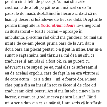
pentru cinci felii de pizza :)). Nu mai știu câte
castroane de alioli pe pâine am mâncat cu ea în
pauzele de masă, dezbătând în fiecare zi dacă să ne
luăm și desert și luându-ne de fiecare dată. Drepturile
pentru imaginile la
Doctorul Aumădoare
le-a negociat
cu ilustratorul – foarte bătrân – aproape în
ambulanță, și-acuma râd când mă gândesc. Nu mai țin
minte de ce-am plecat prima oară de la Art, dar a
doua oară am plecat pentru c-a țipat la mine. Dar m-a
sunat o săptămână mai târziu să-mi dea nu știu ce
traducere și-am râs și-a fost ok, că nu puteai cu
adevărat să te superi pe ea, mai ales că sufeream și
eu de același orgoliu, care de fapt la ea era virtute și
de care acum – că s-a dus – mi-e foarte dor. Punea
câte puțin din ea însăși în tot ce făcea și de câte ori
traduceam cărți pentru Art și mă întreba cineva la ce
lucrez, ziceam că „traduc ceva pentru Laura”. Când
mi-a scris dup-aia că se mărită, i-am scris că în sfârșit