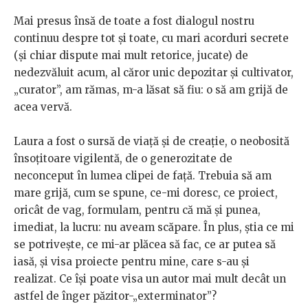
Mai presus însă de toate a fost dialogul nostru
continuu despre tot și toate, cu mari acorduri secrete
(și chiar dispute mai mult retorice, jucate) de
nedezvăluit acum, al căror unic depozitar și cultivator,
„curator”, am rămas, m-a lăsat să fiu: o să am grijă de
acea vervă.
Laura a fost o sursă de viață și de creație, o neobosită
însoțitoare vigilentă, de o generozitate de
neconceput în lumea clipei de față. Trebuia să am
mare grijă, cum se spune, ce-mi doresc, ce proiect,
oricât de vag, formulam, pentru că mă și punea,
imediat, la lucru: nu aveam scăpare. În plus, știa ce mi
se potrivește, ce mi-ar plăcea să fac, ce ar putea să
iasă, și visa proiecte pentru mine, care s-au și
realizat. Ce își poate visa un autor mai mult decât un
astfel de înger păzitor-„exterminator”?