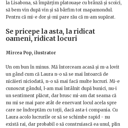
la Lisabona, să împărțim platouașe cu brânză și scoici,
să bem vin după vin și să bârfim tot mapamondul.
Pentru că mi-e dor și-mi pare rău că m-am supărat.
Se pricepe la asta, la ridicat
oameni, ridicat locuri
Mircea Pop, ilustrator
Un om bun în minus. Mă întorceam acasă și m-a lovit
un gând cum că Laura n-o să se mai întoarcă de
nicăieri niciodată, n-o să mai facă multe lucruri. Mi-e
cunoscut gândul, l-am mai întâlnit după bunici, nu-i
un sentiment plăcut, dar brusc mi-am dat seama că
nu mi se mai pare atât de enervant locul acela spre
care ne îndreptăm cu toții, dacă asta-i compania. Cu
Laura acolo lucrurile or să se schimbe rapid - nu
există rai, dar probabil o să construiască ea unul, plin