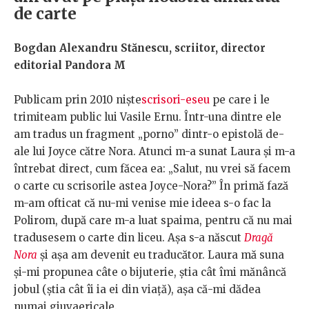
de carte
Bogdan Alexandru Stănescu, scriitor, director
editorial Pandora M
Publicam prin 2010 niște
scrisori-eseu
pe care i le
trimiteam public lui Vasile Ernu. Într-una dintre ele
am tradus un fragment „porno” dintr-o epistolă de-
ale lui Joyce către Nora. Atunci m-a sunat Laura și m-a
întrebat direct, cum făcea ea: „Salut, nu vrei să facem
o carte cu scrisorile astea Joyce-Nora?” În primă fază
m-am ofticat că nu-mi venise mie ideea s-o fac la
Polirom, după care m-a luat spaima, pentru că nu mai
tradusesem o carte din liceu. Așa s-a născut
Dragă
Nora
și așa am devenit eu traducător. Laura mă suna
și-mi propunea câte o bijuterie, știa cât îmi mănâncă
jobul (știa cât îi ia ei din viață), așa că-mi dădea
numai giuvaericale.