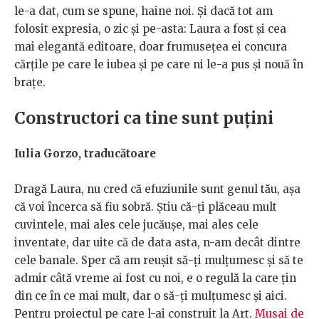
le-a dat, cum se spune, haine noi. Și dacă tot am
folosit expresia, o zic și pe-asta: Laura a fost și cea
mai elegantă editoare, doar frumusețea ei concura
cărțile pe care le iubea și pe care ni le-a pus și nouă în
brațe.
Constructori ca tine sunt puțini
Iulia Gorzo, traducătoare
Dragă Laura, nu cred că efuziunile sunt genul tău, așa
că voi încerca să fiu sobră. Știu că-ți plăceau mult
cuvintele, mai ales cele jucăușe, mai ales cele
inventate, dar uite că de data asta, n-am decât dintre
cele banale. Sper că am reușit să-ți mulțumesc și să te
admir câtă vreme ai fost cu noi, e o regulă la care țin
din ce în ce mai mult, dar o să-ți mulțumesc și aici.
Pentru proiectul pe care l-ai construit la Art.
Musai de