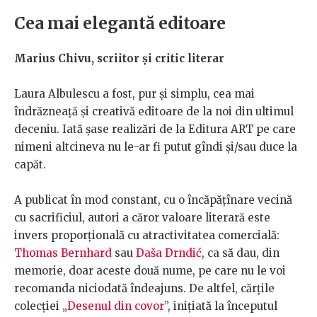
Cea mai elegantă editoare
Marius Chivu, scriitor și critic literar
Laura Albulescu a fost, pur și simplu, cea mai
îndrăzneață și creativă editoare de la noi din ultimul
deceniu. Iată șase realizări de la Editura ART pe care
nimeni altcineva nu le-ar fi putut gîndi și/sau duce la
capăt.
A publicat în mod constant, cu o încăpățînare vecină
cu sacrificiul, autori a căror valoare literară este
invers proporțională cu atractivitatea comercială:
Thomas Bernhard
sau
Daša Drndić
, ca să dau, din
memorie, doar aceste două nume, pe care nu le voi
recomanda niciodată îndeajuns. De altfel, cărțile
colecției „
Desenul din covor
”, inițiată la începutul