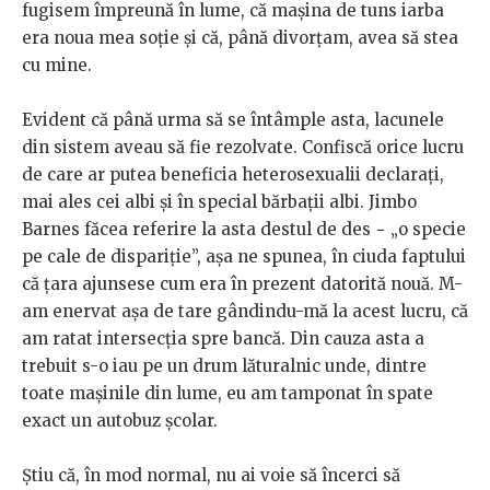
fugisem împreună în lume, că mașina de tuns iarba
era noua mea soție și că, până divorțam, avea să stea
cu mine.
Evident că până urma să se întâmple asta, lacunele
din sistem aveau să fie rezolvate. Confiscă orice lucru
de care ar putea beneficia heterosexualii declarați,
mai ales cei albi și în special bărbații albi. Jimbo
Barnes făcea referire la asta destul de des − „o specie
pe cale de dispariție”, așa ne spunea, în ciuda faptului
că țara ajunsese cum era în prezent datorită nouă. M-
am enervat așa de tare gândindu-mă la acest lucru, că
am ratat intersecția spre bancă. Din cauza asta a
trebuit s-o iau pe un drum lăturalnic unde, dintre
toate mașinile din lume, eu am tamponat în spate
exact un autobuz școlar.
Știu că, în mod normal, nu ai voie să încerci să