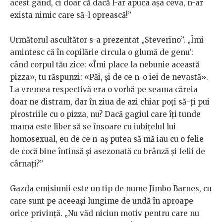
acest gând, ci doar că dacă l-ar apuca așa ceva, n-ar
exista nimic care să-l oprească!”
Următorul ascultător s-a prezentat „Steverino”. „Îmi
amintesc că în copilărie circula o glumă de genu’:
când corpul tău zice: «Îmi place la nebunie această
pizza», tu răspunzi: «Păi, și de ce n-o iei de nevastă».
La vremea respectivă era o vorbă pe seama căreia
doar ne distram, dar în ziua de azi chiar poți să-ți pui
pirostriile cu o pizza, nu? Dacă gagiul care îți tunde
mama este liber să se însoare cu iubițelul lui
homosexual, eu de ce n-aș putea să mă iau cu o felie
de cocă bine întinsă și asezonată cu brânză și felii de
cârnați?”
Gazda emisiunii este un tip de nume Jimbo Barnes, cu
care sunt pe aceeași lungime de undă în aproape
orice privință. „Nu văd niciun motiv pentru care nu