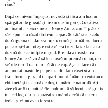
rând?
După ce mi-am împușcat nevasta și fiica am luat un
spărgător de gheață și m-am dus în garaj. Cu câțiva
ani înainte, soacra mea − Nancy Anne, cum îi plăcea
să-i spun − a căzut dintr-un copac. Se cățărase acolo
după iguana ei, dar s-a rupt o cracă și următorul lucru
pe care și-l amintește este că s-a trezit la spital, cu o
duzină de ace înfipte în șold. Brenda a insistat ca
Nancy Anne să vină să locuiască împreună cu noi, dar
scările i-ar fi dat mari bătăi de cap. Așa se face că ne-
am mutat mașinile pe peluza din fața casei și am
transformat garajul în apartament. Înăuntru existau o
chicinetă și o cabină de duș, în mărime naturală. Ați
zice că ar fi trebuit să fie mulțumită să locuiască gratis
în acel loc, dar n-o auzeai spunând decât că nu era
izolat și că nu avea ferestre.