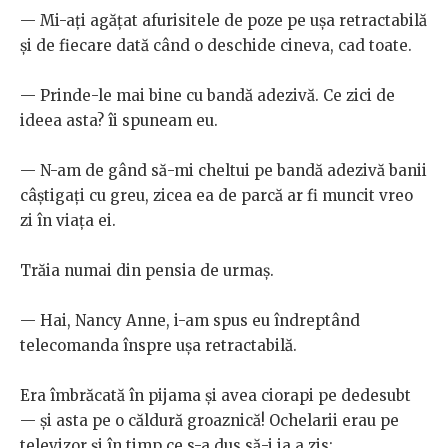
— Mi-ați agățat afurisitele de poze pe ușa retractabilă
și de fiecare dată când o deschide cineva, cad toate.
— Prinde-le mai bine cu bandă adezivă. Ce zici de
ideea asta? îi spuneam eu.
— N-am de gând să-mi cheltui pe bandă adezivă banii
câștigați cu greu, zicea ea de parcă ar fi muncit vreo
zi în viața ei.
Trăia numai din pensia de urmaș.
— Hai, Nancy Anne, i-am spus eu îndreptând
telecomanda înspre ușa retractabilă.
Era îmbrăcată în pijama și avea ciorapi pe dedesubt
— și asta pe o căldură groaznică! Ochelarii erau pe
televizor și în timp ce s-a dus să-i ia a zis: