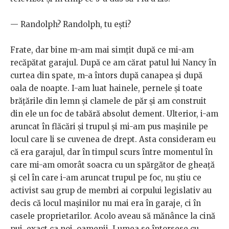
— Randolph? Randolph, tu ești?
Frate, dar bine m-am mai simțit după ce mi-am
recăpătat garajul. După ce am cărat patul lui Nancy în
curtea din spate, m-a întors după canapea și după
oala de noapte. I-am luat hainele, pernele și toate
brățările din lemn și clamele de păr și am construit
din ele un foc de tabără absolut dement. Ulterior, i-am
aruncat în flăcări și trupul și mi-am pus mașinile pe
locul care li se cuvenea de drept. Asta consideram eu
că era garajul, dar în timpul scurs între momentul în
care mi-am omorât soacra cu un spărgător de gheață
și cel în care i-am aruncat trupul pe foc, nu știu ce
activist sau grup de membri ai corpului legislativ au
decis că locul mașinilor nu mai era în garaje, ci în
casele proprietarilor. Acolo aveau să mănânce la cină
pui, exact ca noi, oamenii. Lumea se întorsese cu