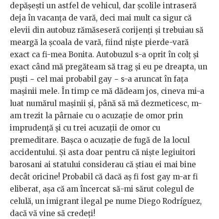
depășești un astfel de vehicul, dar școlile intraseră
deja în vacanța de vară, deci mai mult ca sigur că
elevii din autobuz rămăseseră corijenți și trebuiau să
meargă la școala de vară, fiind niște pierde-vară
exact ca fi-mea Bonita. Autobuzul s-a oprit în colț și
exact când mă pregăteam să trag și eu pe dreapta, un
puști − cel mai probabil gay − s-a aruncat în fața
mașinii mele. În timp ce mă dădeam jos, cineva mi-a
luat numărul mașinii și, până să mă dezmeticesc, m-
am trezit la pârnaie cu o acuzație de omor prin
imprudență și cu trei acuzații de omor cu
premeditare. Bașca o acuzație de fugă de la locul
accidentului. Și asta doar pentru că niște legiuitori
barosani ai statului considerau că știau ei mai bine
decât oricine! Probabil că dacă aș fi fost gay m-ar fi
eliberat, așa că am încercat să-mi sărut colegul de
celulă, un imigrant ilegal pe nume Diego Rodríguez,
dacă vă vine să credeți!