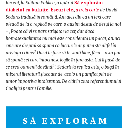
Recent, la Editura Publica, a apărut
Să explorăm
diabetul cu bufnițe. Eseuri etc.
,
a treia carte
de David
Sedaris tradusă în română. Am ales din ea un text care
pleacă de la o replică pe care-o auzim destul de des și la noi
- „Poate că vi se pare strigător la cer, dar dacă
homosexualitatea nu mai este considerată un păcat, atunci
cine are dreptul să spună că lucrurile ar putea sta altfel în
privința crimei? Dacă te face să te simți bine, fă-o − asta par
să spună cei care întocmesc legile în țara asta. Cui îi pasă de
ce cred oamenii de rând?”. Sedaris ia replica asta, o bagă în
mixerul literaturii și scoate de-acolo un pamflet plin de
umor împotriva intoleranței. De citit în ziua referendumului
Coaliției pentru Familie.