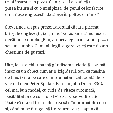
te-ai însura cu o pizza. Ce mă-sa! La o adică te-ai
putea însura și cu o minipizza, de genul celor făcute
din brioșe englezești, dacă așa îți poftește inima.”
Steverino i-a spus prezentatorului că nu-i plăceau
brioșele englezești, iar Jimbo i-a răspuns că nu fusese
decât un exemplu. „Bun, atunci alege o ultraminipizza
sau una jumbo. Oamenii legii sugerează că este doar o
chestiune de gusturi.”
Uite, la asta chiar nu mă gândisem niciodată − să mă
însor cu un obiect cum ar fi frigiderul. Sau cu mașina
de tuns iarba pe care o împrumutam câteodată de la
vecinul meu Peter Spaker. Este un John Decre X304 −
cel mai bun model, cu cutie de viteze automată,
posibilitatea de control al vitezei și servodirecție.
Poate că n-ar fi fost o idee rea să o împrumut din nou
și, când m-ar fi rugat să i-o returnez, să-i spun că