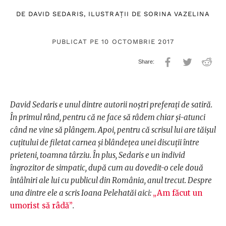
DE
DAVID SEDARIS
, ILUSTRAȚII DE
SORINA VAZELINA
PUBLICAT PE 10 OCTOMBRIE 2017
David Sedaris e unul dintre autorii noștri preferați de satiră.
În primul rând, pentru că ne face să râdem chiar și-atunci
când ne vine să plângem. Apoi, pentru că scrisul lui are tăișul
cuțitului de filetat carnea și blândețea unei discuții între
prieteni, toamna târziu. În plus, Sedaris e un individ
îngrozitor de simpatic, după cum au dovedit-o cele două
întâlniri ale lui cu publicul din România, anul trecut. Despre
una dintre ele a scris Ioana Pelehatăi aici:
„Am făcut un
umorist să râdă”
.