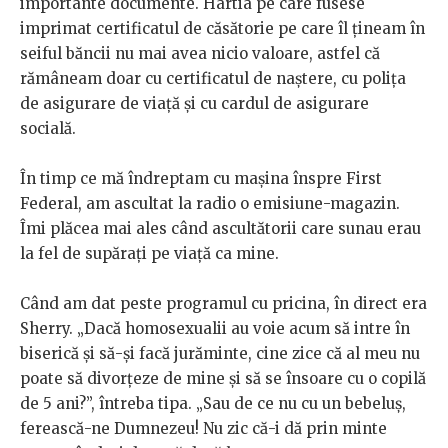
importante documente. Hârtia pe care fusese
imprimat certificatul de căsătorie pe care îl țineam în
seiful băncii nu mai avea nicio valoare, astfel că
rămâneam doar cu certificatul de naștere, cu polița
de asigurare de viață și cu cardul de asigurare
socială.
În timp ce mă îndreptam cu mașina înspre First
Federal, am ascultat la radio o emisiune-magazin.
Îmi plăcea mai ales când ascultătorii care sunau erau
la fel de supărați pe viață ca mine.
Când am dat peste programul cu pricina, în direct era
Sherry. „Dacă homosexualii au voie acum să intre în
biserică și să-și facă jurăminte, cine zice că al meu nu
poate să divorțeze de mine și să se însoare cu o copilă
de 5 ani?”, întreba tipa. „Sau de ce nu cu un bebeluș,
ferească-ne Dumnezeu! Nu zic că-i dă prin minte