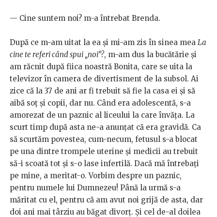
— Cine suntem noi? m-a întrebat Brenda.
După ce m-am uitat la ea și mi-am zis în sinea mea
La
cine te referi când spui „noi”?
, m-am dus la bucătărie și
am răcnit după fiica noastră Bonita, care se uita la
televizor în camera de divertisment de la subsol. Ai
zice că la 37 de ani ar fi trebuit să fie la casa ei și să
aibă soț și copii, dar nu. Când era adolescentă, s-a
amorezat de un paznic al liceului la care învăța. La
scurt timp după asta ne-a anunțat că era gravidă. Ca
să scurtăm povestea, cum-necum, fetusul s-a blocat
pe una dintre trompele uterine și medicii au trebuit
să-i scoată tot și s-o lase infertilă. Dacă mă întrebați
pe mine, a meritat-o. Vorbim despre un paznic,
pentru numele lui Dumnezeu! Până la urmă s-a
măritat cu el, pentru că am avut noi grijă de asta, dar
doi ani mai târziu au băgat divorț. Și cel de-al doilea