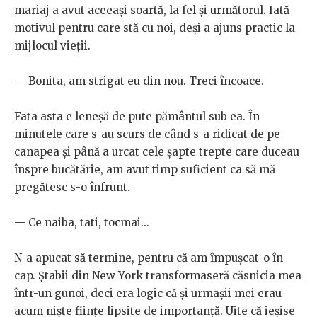
mariaj a avut aceeași soartă, la fel și următorul. Iată
motivul pentru care stă cu noi, deși a ajuns practic la
mijlocul vieții.
— Bonita, am strigat eu din nou. Treci încoace.
Fata asta e leneșă de pute pământul sub ea. În
minutele care s-au scurs de când s-a ridicat de pe
canapea și până a urcat cele șapte trepte care duceau
înspre bucătărie, am avut timp suficient ca să mă
pregătesc s-o înfrunt.
— Ce naiba, tati, tocmai...
N-a apucat să termine, pentru că am împușcat-o în
cap. Ștabii din New York transformaseră căsnicia mea
într-un gunoi, deci era logic că și urmașii mei erau
acum niște ființe lipsite de importanță. Uite că ieșise