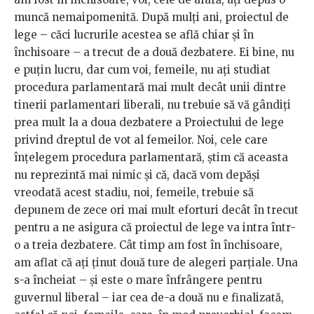
muncă nemaipomenită. După mulți ani, proiectul de
lege – căci lucrurile acestea se află chiar și în
închisoare – a trecut de a două dezbatere. Ei bine, nu
e puțin lucru, dar cum voi, femeile, nu ați studiat
procedura parlamentară mai mult decât unii dintre
tinerii parlamentari liberali, nu trebuie să vă gândiți
prea mult la a doua dezbatere a Proiectului de lege
privind dreptul de vot al femeilor. Noi, cele care
înțelegem procedura parlamentară, știm că aceasta
nu reprezintă mai nimic și că, dacă vom depăși
vreodată acest stadiu, noi, femeile, trebuie să
depunem de zece ori mai mult eforturi decât în trecut
pentru a ne asigura că proiectul de lege va intra într-
o a treia dezbatere. Cât timp am fost în închisoare,
am aflat că ați ținut două ture de alegeri parțiale. Una
s-a încheiat – și este o mare înfrângere pentru
guvernul liberal – iar cea de-a două nu e finalizată,