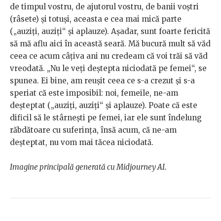
de timpul vostru, de ajutorul vostru, de banii voștri
(râsete) și totuși, aceasta e cea mai mică parte
(„auziți, auziți“ și aplauze). Așadar, sunt foarte fericită
să mă aflu aici în această seară. Mă bucură mult să văd
ceea ce acum câțiva ani nu credeam că voi trăi să văd
vreodată. „Nu le veți deștepta niciodată pe femei“, se
spunea. Ei bine, am reușit ceea ce s-a crezut și s-a
speriat că este imposibil: noi, femeile, ne-am
deșteptat („auziți, auziți“ și aplauze). Poate că este
dificil să le stârnești pe femei, iar ele sunt îndelung
răbdătoare cu suferința, însă acum, că ne-am
deșteptat, nu vom mai tăcea niciodată.
Imagine principală generată cu Midjourney AI.