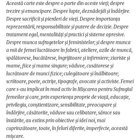
Această carte este despre o parte din aceste vieți; despre
trezire și emancipare. Despre lupte, deznădejdi și îndârjire.
Despre sacrificii și pierderi de vieți. Despre importanța
reprezentării, responsabilitate și putere de decizie. Despre
tratament egal, mentalități și practici și sisteme opresive.
Despre munca sufragetelor și feministelor; și despre munca
a mii de femei lucrătoare în fabrici, ateliere, azile de muncă,
spălătorese, bucătărese, îngrijitoare și infirmiere; ziariste și
mame, fiice și mame singure; văduve, cusătorese și
lucrătoare de munci fizice; culegătoare și înălbitoare;
scriitoare, poete, actrițe, tipografe, avocate și activiste. Femei
care s-au implicat în mod activ în Mișcarea pentru Sufragiul
femeilor și care, prin experiența proprie de viață, educație,
privilegiu, conștientizare, sensibilitate, preocupare și
îndârjire, căsătorite, văduve sau celibatare, sărace sau
înstărite, au extins prin obiective și idei noi, mai
cuprinzătoare, toate, în feluri diferite, imperfecte, această
mișcare.