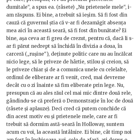
dumitale“, a spus ea. (râsete) „Nu prietenele mele“, i-
am răspuns. Ei bine, a trebuit să ieșim. Să fi fost din
cauză că guvernul știa că v-ar fi dezamăgit absența
mea aici în această seară, să fi fost din bunătate? Ei
bine, așa ceva ar fi greu de crezut, pentru că, dacă li s-
ar fi părut nedrept să închidă în divizia a doua, în
carceră („rușine“), deținute politic care nu au încălcat
nicio lege, să le priveze de hârtie, stilou și creion, să
le priveze chiar și de a comunica unele cu celelalte,
ordinul de eliberare ar fi venit, cred, mai devreme
decât cu o zi înainte să fim eliberate prin lege. Nu,
presupun că au ales răul cel mai mic dintre două rele,
gândindu-se că preferă o Demonstrație în loc de două
(râsete și aplauze). Deci cred că putem conchide că
din acest motiv eu și prietenele mele, care ar fi
trebuit să dormim astă-seară în Holloway, suntem
acum cu voi, la această întâlnire. Ei bine, cât timp noi
am fost în închisoare, voi, cele de afară, ați depus o