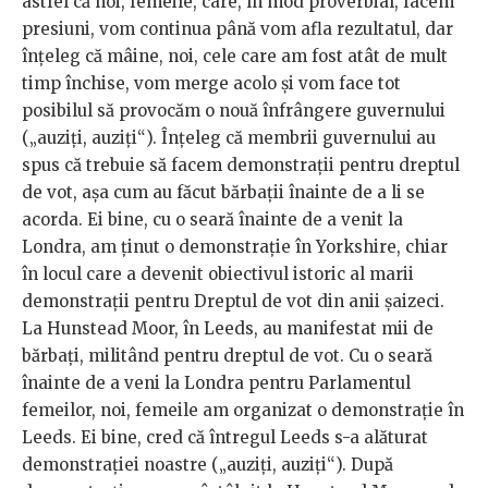
astfel că noi, femeile, care, în mod proverbial, facem
presiuni, vom continua până vom afla rezultatul, dar
înțeleg că mâine, noi, cele care am fost atât de mult
timp închise, vom merge acolo și vom face tot
posibilul să provocăm o nouă înfrângere guvernului
(„auziți, auziți“). Înțeleg că membrii guvernului au
spus că trebuie să facem demonstrații pentru dreptul
de vot, așa cum au făcut bărbații înainte de a li se
acorda. Ei bine, cu o seară înainte de a venit la
Londra, am ținut o demonstrație în Yorkshire, chiar
în locul care a devenit obiectivul istoric al marii
demonstrații pentru Dreptul de vot din anii șaizeci.
La Hunstead Moor, în Leeds, au manifestat mii de
bărbați, militând pentru dreptul de vot. Cu o seară
înainte de a veni la Londra pentru Parlamentul
femeilor, noi, femeile am organizat o demonstrație în
Leeds. Ei bine, cred că întregul Leeds s-a alăturat
demonstrației noastre („auziți, auziți“). După