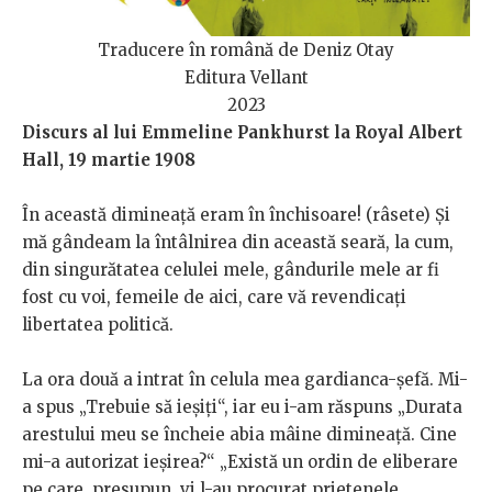
Traducere în română de Deniz Otay
Editura Vellant
2023
Discurs al lui Emmeline Pankhurst la Royal Albert
Hall, 19 martie 1908
În această dimineață eram în închisoare! (râsete) Și
mă gândeam la întâlnirea din această seară, la cum,
din singurătatea celulei mele, gândurile mele ar fi
fost cu voi, femeile de aici, care vă revendicați
libertatea politică.
La ora două a intrat în celula mea gardianca-șefă. Mi-
a spus „Trebuie să ieșiți“, iar eu i-am răspuns „Durata
arestului meu se încheie abia mâine dimineață. Cine
mi-a autorizat ieșirea?“ „Există un ordin de eliberare
pe care, presupun, vi l-au procurat prietenele