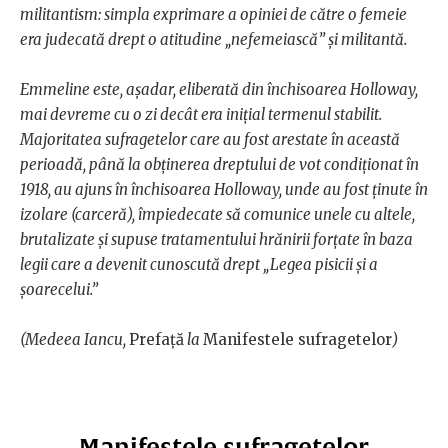
militantism: simpla exprimare a opiniei de către o femeie
era judecată drept o atitudine „nefemeiască” și militantă.
Emmeline este, așadar, eliberată din închisoarea Holloway,
mai devreme cu o zi decât era inițial termenul stabilit.
Majoritatea sufragetelor care au fost arestate în această
perioadă, până la obținerea dreptului de vot condiționat în
1918, au ajuns în închisoarea Holloway, unde au fost ținute în
izolare (carceră), împiedecate să comunice unele cu altele,
brutalizate și supuse tratamentului hrănirii forțate în baza
legii care a devenit cunoscută drept „Legea pisicii și a
șoarecelui.”
(Medeea Iancu,
Prefață
la
Manifestele sufragetelor
)
Manifestele sufragetelor