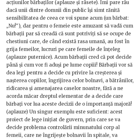
acțiunilor bărbaților (aplauze și râsete). Îmi pare rău
dacă unii dintre domnii din public își simt rănită
sensibilitatea de ceea ce voi spune acum (un bărbat:
„Nu!“), dar pentru o femeie este amuzant să vadă cum
bărbații par să creadă că sunt potriviți să se ocupe de
chestiuni care, de când există rasa umană, au fost în
grija femeilor, lucruri pe care femeile de înțeleg
(aplauze puternice). Acum bărbații cred că pot decide
până și cum vor fi aduși pe lume copiii! Bărbații vor să
dea legi pentru a decide cu privire la creșterea și
nașterea copiilor, îngrijirea celor bolnavi, a bătrânilor,
ridicarea și amenajarea caselor noastre, fără a ne
acorda măcar dreptul elementar de a decide care
bărbați vor lua aceste decizii de o importanță majoră!
(aplauze) Un singur exemplu este suficient: acest
proiect de lege inițiat de guvern, prin care se va
decide problema controlării minunatului corp al
femeii, care ne îngrijește bolnavii în spitale, va