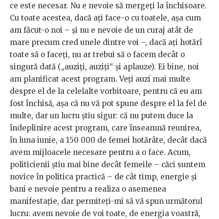
ce este necesar. Nu e nevoie să mergeți la închisoare.
Cu toate acestea, dacă ați face-o cu toatele, așa cum
am făcut-o noi – și nu e nevoie de un curaj atât de
mare precum cred unele dintre voi –, dacă ați hotărî
toate să o faceți, nu ar trebui să o facem decât o
singură dată („auziți, auziți“ și aplauze). Ei bine, noi
am planificat acest program. Veți auzi mai multe
despre el de la celelalte vorbitoare, pentru că eu am
fost închisă, așa că nu vă pot spune despre el la fel de
multe, dar un lucru știu sigur: că nu putem duce la
îndeplinire acest program, care înseamnă reunirea,
în luna iunie, a 150 000 de femei hotărâte, decât dacă
avem mijloacele necesare pentru a o face. Acum,
politicienii știu mai bine decât femeile – căci suntem
novice în politica practică – de cât timp, energie și
bani e nevoie pentru a realiza o asemenea
manifestație, dar permiteți-mi să vă spun următorul
lucru: avem nevoie de voi toate, de energia voastră,