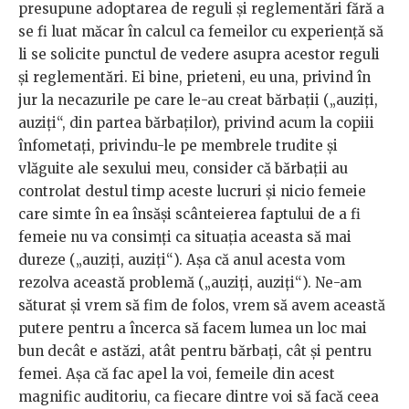
presupune adoptarea de reguli și reglementări fără a
se fi luat măcar în calcul ca femeilor cu experiență să
li se solicite punctul de vedere asupra acestor reguli
și reglementări. Ei bine, prieteni, eu una, privind în
jur la necazurile pe care le-au creat bărbații („auziți,
auziți“, din partea bărbaților), privind acum la copiii
înfometați, privindu-le pe membrele trudite și
vlăguite ale sexului meu, consider că bărbații au
controlat destul timp aceste lucruri și nicio femeie
care simte în ea însăși scânteierea faptului de a fi
femeie nu va consimți ca situația aceasta să mai
dureze („auziți, auziți“). Așa că anul acesta vom
rezolva această problemă („auziți, auziți“). Ne-am
săturat și vrem să fim de folos, vrem să avem această
putere pentru a încerca să facem lumea un loc mai
bun decât e astăzi, atât pentru bărbați, cât și pentru
femei. Așa că fac apel la voi, femeile din acest
magnific auditoriu, ca fiecare dintre voi să facă ceea