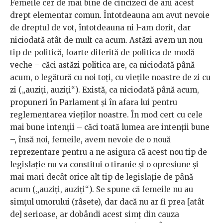
Femeile cer de mai bine de cincizeci de ani acest
drept elementar comun. Întotdeauna am avut nevoie
de dreptul de vot, întotdeauna ni l-am dorit, dar
niciodată atât de mult ca acum. Astăzi avem un nou
tip de politică, foarte diferită de politica de modă
veche – căci astăzi politica are, ca niciodată până
acum, o legătură cu noi toți, cu viețile noastre de zi cu
zi („auziți, auziți“). Există, ca niciodată până acum,
propuneri în Parlament și în afara lui pentru
reglementarea vieților noastre. În mod cert cu cele
mai bune intenții – căci toată lumea are intenții bune
–, însă noi, femeile, avem nevoie de o nouă
reprezentare pentru a ne asigura că acest nou tip de
legislație nu va constitui o tiranie și o opresiune și
mai mari decât orice alt tip de legislație de până
acum („auziți, auziți“). Se spune că femeile nu au
simțul umorului (râsete), dar dacă nu ar fi prea [atât
de] serioase, ar dobândi acest simț din cauza