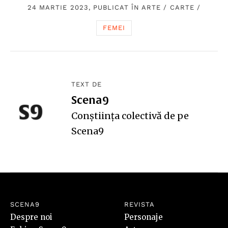
24 MARTIE 2023, PUBLICAT ÎN
ARTE
/
CARTE
/
FEMEI
TEXT DE
Scena9
Conștiința colectivă de pe
Scena9
SCENA9
REVISTA
Despre noi
Personaje