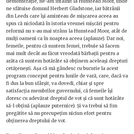
demonstrație, ne-am întâlnit la Hunstead Moor, unde
ne sfătuise domnul Herbert Gladstone, iar bătrânii
din Leeds care își aminteau de mișcarea aceea au
spus că niciodată în istoria vreunei mișcări pentru
reformă nu s-au mai strâns la Hunstead Moor, atât de
mulți oameni ca în noaptea aceea (aplauze). Dar noi,
femeile, pentru că suntem femei, trebuie să facem
mai mult decât au făcut vreodată bărbații pentru a
arăta că suntem hotărâte să obținem aceleași drepturi
cetățenești. Așa că mă gândesc cu bucurie la acest
program conceput pentru lunile de vară, care, dacă va
fi dus la bun sfârșit, va dovedi, chiar și spre
satisfacția membrilor guvernului, că femeile își
doresc cu adevărat dreptul de vot și că sunt hotărâte
să-l obțină (aplauze puternice). Și va trebui să fim
pregătite să nu precupețim niciun efort pentru
obținerea dreptului de vot.