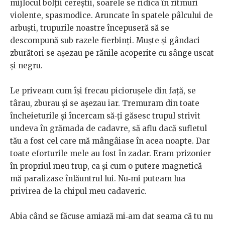
mijlocul bolții cereștii, soarele se ridica în ritmuri
violente, spasmodice. Aruncate în spatele pâlcului de
arbuști, trupurile noastre începuseră să se
descompună sub razele fierbinți. Muște și gândaci
zburători se așezau pe rănile acoperite cu sânge uscat
și negru.
Le priveam cum își frecau piciorușele din față, se
târau, zburau și se așezau iar. Tremuram din toate
încheieturile și încercam să‑ți găsesc trupul strivit
undeva în grămada de cadavre, să aflu dacă sufletul
tău a fost cel care mă mângâiase în acea noapte. Dar
toate eforturile mele au fost în zadar. Eram prizonier
în propriul meu trup, ca și cum o putere magnetică
mă paralizase înlăuntrul lui. Nu‑mi puteam lua
privirea de la chipul meu cadaveric.
Abia când se făcuse amiază mi‑am dat seama că tu nu