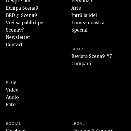
Despre noi
Personaje
Echipa Scena9
Arte
BRD și Scena9
Intră la idei
Vrei să publici pe
Lumea noastră
Scena9?
Special
Newsletter
Contact
SHOP
Revista Scena9 #7
Cumpără
PLUS
Video
Audio
Foto
SOCIAL
LEGAL
Facebook
Termeni & Condiții