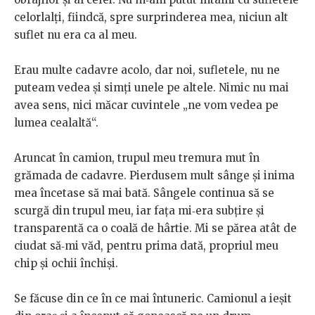
celorlalți, fiindcă, spre surprinderea mea, niciun alt
suflet nu era ca al meu.
Erau multe cadavre acolo, dar noi, sufletele, nu ne
puteam vedea și simți unele pe altele. Nimic nu mai
avea sens, nici măcar cuvintele „ne vom vedea pe
lumea cealaltă“.
Aruncat în camion, trupul meu tremura mut în
grămada de cadavre. Pierdusem mult sânge și inima
mea încetase să mai bată. Sângele continua să se
scurgă din trupul meu, iar fața mi‑era subțire și
transparentă ca o coală de hârtie. Mi se părea atât de
ciudat să‑mi văd, pentru prima dată, propriul meu
chip și ochii închiși.
Se făcuse din ce în ce mai întuneric. Camionul a ieșit