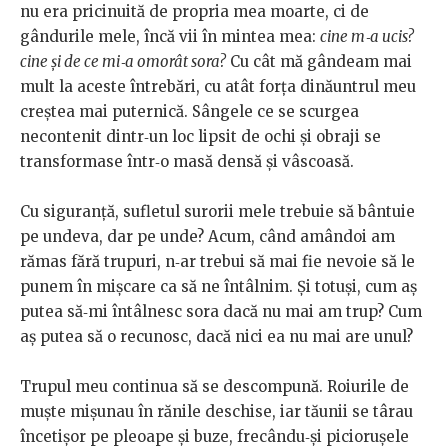
nu era pricinuită de propria mea moarte, ci de
gândurile mele, încă vii în mintea mea:
cine m‑a ucis?
cine și de ce mi‑a omorât sora?
Cu cât mă gândeam mai
mult la aceste întrebări, cu atât forța dinăuntrul meu
creștea mai puternică. Sângele ce se scurgea
necontenit dintr‑un loc lipsit de ochi și obraji se
transformase într‑o masă densă și vâscoasă.
Cu siguranță, sufletul surorii mele trebuie să bântuie
pe undeva, dar pe unde? Acum, când amândoi am
rămas fără trupuri, n‑ar trebui să mai fie nevoie să le
punem în mișcare ca să ne întâlnim. Și totuși, cum aș
putea să‑mi întâlnesc sora dacă nu mai am trup? Cum
aș putea să o recunosc, dacă nici ea nu mai are unul?
Trupul meu continua să se descompună. Roiurile de
muște mișunau în rănile deschise, iar tăunii se târau
încetișor pe pleoape și buze, frecându‑și piciorușele