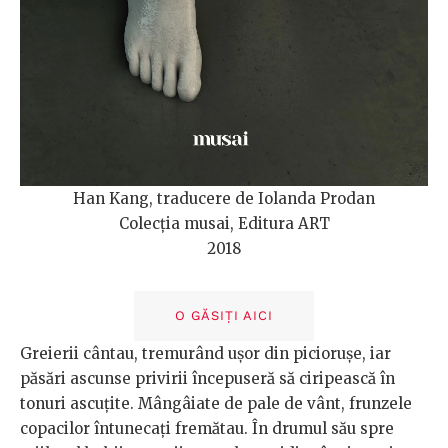
Han Kang, traducere de Iolanda Prodan
Colecția musai, Editura ART
2018
O GĂSIȚI AICI
Greierii cântau, tremurând ușor din piciorușe, iar
păsări ascunse privirii începuseră să ciripească în
tonuri ascuțite. Mângâiate de pale de vânt, frunzele
copacilor întunecați fremătau. În drumul său spre