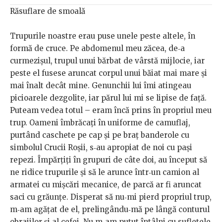
Răsuflare de smoală
Trupurile noastre erau puse unele peste altele, în
formă de cruce. Pe abdomenul meu zăcea, de‑a
curmezișul, trupul unui bărbat de vârstă mijlocie, iar
peste el fusese aruncat corpul unui băiat mai mare și
mai înalt decât mine. Genunchii lui îmi atingeau
picioarele dezgolite, iar părul lui mi se lipise de față.
Puteam vedea totul – eram încă prins în propriul meu
trup. Oameni îmbrăcați în uniforme de camuflaj,
purtând caschete pe cap și pe braț banderole cu
simbolul Crucii Roșii, s‑au apropiat de noi cu pași
repezi. Împărțiți în grupuri de câte doi, au început să
ne ridice trupurile și să le arunce într‑un camion al
armatei cu mișcări mecanice, de parcă ar fi aruncat
saci cu grăunțe. Disperat să nu‑mi pierd propriul trup,
m‑am agățat de el, prelingându‑mă pe lângă conturul
obrajilor și al cefei. Nu m‑am putut întâlni cu sufletele