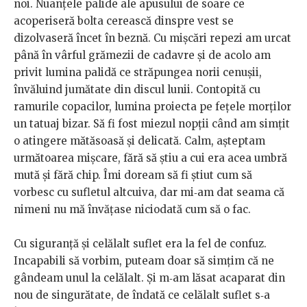
noi. Nuanțele palide ale apusului de soare ce
acoperiseră bolta cerească dinspre vest se
dizolvaseră încet în beznă. Cu mișcări repezi am urcat
până în vârful grămezii de cadavre și de acolo am
privit lumina palidă ce străpungea norii cenușii,
învăluind jumătate din discul lunii. Contopită cu
ramurile copacilor, lumina proiecta pe fețele morților
un tatuaj bizar. Să fi fost miezul nopții când am simțit
o atingere mătăsoasă și delicată. Calm, așteptam
următoarea mișcare, fără să știu a cui era acea umbră
mută și fără chip. Îmi doream să fi știut cum să
vorbesc cu sufletul altcuiva, dar mi‑am dat seama că
nimeni nu mă învățase niciodată cum să o fac.
Cu siguranță și celălalt suflet era la fel de confuz.
Incapabili să vorbim, puteam doar să simțim că ne
gândeam unul la celălalt. Și m‑am lăsat acaparat din
nou de singurătate, de îndată ce celălalt suflet s‑a