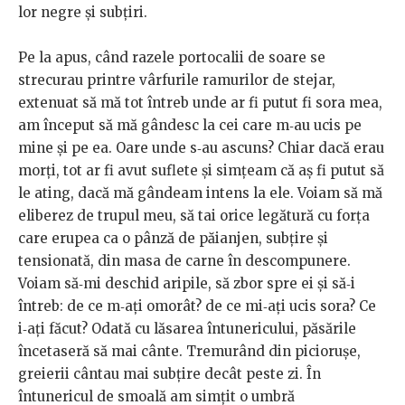
lor negre și subțiri.
Pe la apus, când razele portocalii de soare se
strecurau printre vârfurile ramurilor de stejar,
extenuat să mă tot întreb unde ar fi putut fi sora mea,
am început să mă gândesc la cei care m‑au ucis pe
mine și pe ea. Oare unde s‑au ascuns? Chiar dacă erau
morți, tot ar fi avut suflete și simțeam că aș fi putut să
le ating, dacă mă gândeam intens la ele. Voiam să mă
eliberez de trupul meu, să tai orice legătură cu forța
care erupea ca o pânză de păianjen, subțire și
tensionată, din masa de carne în descompunere.
Voiam să‑mi deschid aripile, să zbor spre ei și să‑i
întreb: de ce m‑ați omorât? de ce mi‑ați ucis sora? Ce
i‑ați făcut? Odată cu lăsarea întunericului, păsările
încetaseră să mai cânte. Tremurând din piciorușe,
greierii cântau mai subțire decât peste zi. În
întunericul de smoală am simțit o umbră