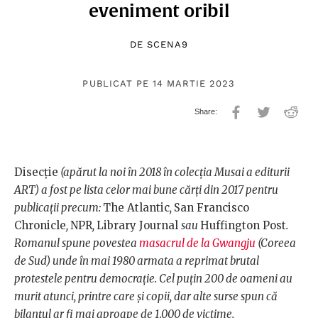
eveniment oribil
DE
SCENA9
PUBLICAT PE 14 MARTIE 2023
Disecție
(apărut la noi în 2018 în colecția Musai a editurii
ART) a fost pe lista celor mai bune cărți din 2017 pentru
publicații precum:
The Atlantic
,
San Francisco
Chronicle
,
NPR
,
Library Journal
sau
Huffington Post
.
Romanul spune povestea
masacrul de la Gwangju
(Coreea
de Sud) unde în mai 1980 armata a reprimat brutal
protestele pentru democrație. Cel puțin 200 de oameni au
murit atunci, printre care și copii, dar alte surse spun că
bilanțul ar fi mai aproape de 1.000 de victime.