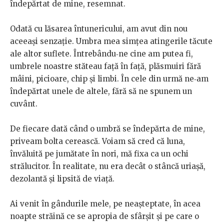
îndepărtat de mine, resemnat.
Odată cu lăsarea întunericului, am avut din nou
aceeași senzație. Umbra mea simțea atingerile tăcute
ale altor suflete. Întrebându‑ne cine am putea fi,
umbrele noastre stăteau față în față, plăsmuiri fără
mâini, picioare, chip și limbi. În cele din urmă ne‑am
îndepărtat unele de altele, fără să ne spunem un
cuvânt.
De fiecare dată când o umbră se îndepărta de mine,
priveam bolta cerească. Voiam să cred că luna,
învăluită pe jumătate în nori, mă fixa ca un ochi
strălucitor. În realitate, nu era decât o stâncă uriașă,
dezolantă și lipsită de viață.
Ai venit în gândurile mele, pe neașteptate, în acea
noapte străină ce se apropia de sfârșit și pe care o