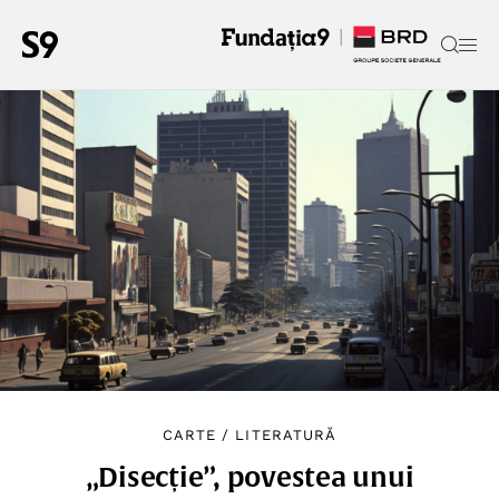
CARTE
/
LITERATURĂ
„Disecție”, povestea unui