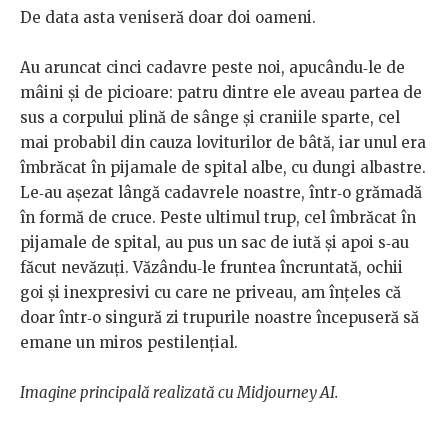
De data asta veniseră doar doi oameni.
Au aruncat cinci cadavre peste noi, apucându‑le de
mâini și de picioare: patru dintre ele aveau partea de
sus a corpului plină de sânge și craniile sparte, cel
mai probabil din cauza loviturilor de bâtă, iar unul era
îmbrăcat în pijamale de spital albe, cu dungi albastre.
Le‑au așezat lângă cadavrele noastre, într‑o grămadă
în formă de cruce. Peste ultimul trup, cel îmbrăcat în
pijamale de spital, au pus un sac de iută și apoi s‑au
făcut nevăzuți. Văzându‑le fruntea încruntată, ochii
goi și inexpresivi cu care ne priveau, am înțeles că
doar într‑o singură zi trupurile noastre începuseră să
emane un miros pestilențial.
Imagine principală realizată cu Midjourney AI.