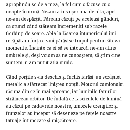
apropiindu‑se de a mea, la fel cum o făcuse cu o
noapte în urmă. Ne‑am atins ușor una de alta, apoi
ne‑am despărțit. Păream căzuți pe aceleași gânduri,
ca atunci când stăteam încremeniți sub razele
fierbinți de soare. Abia la lăsarea întunericului îmi
recăpătam forța ce‑mi părăsise trupul pentru câteva
momente. Înainte ca ei să se întoarcă, ne‑am atins
umbrele și, deși voiam să ne cunoaștem, să știm cine
suntem, n‑am putut afla nimic.
Când porțile s‑au deschis și închis iarăși, un scrâșnet
metalic a sfârtecat liniștea nopții. Motorul camionului
răsuna din ce în mai aproape, iar luminile farurilor
străluceau orbitor. De îndată ce fasciculele de lumină
au căzut pe cadavrele noastre, umbrele crengilor și
frunzelor au început să deseneze pe fețele noastre
tatuaje întunecate și mișcătoare.