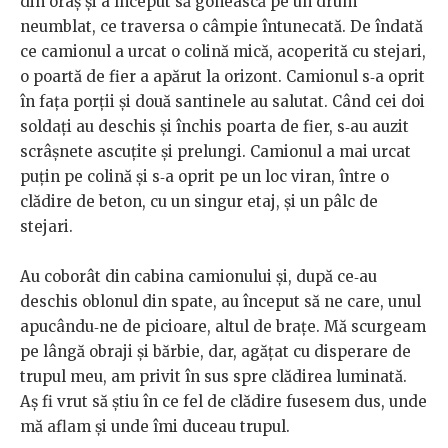
din oraș și a început să gonească pe un drum
neumblat, ce traversa o câmpie întunecată. De îndată
ce camionul a urcat o colină mică, acoperită cu stejari,
o poartă de fier a apărut la orizont. Camionul s‑a oprit
în fața porții și două santinele au salutat. Când cei doi
soldați au deschis și închis poarta de fier, s‑au auzit
scrâșnete ascuțite și prelungi. Camionul a mai urcat
puțin pe colină și s‑a oprit pe un loc viran, între o
clădire de beton, cu un singur etaj, și un pâlc de
stejari.
Au coborât din cabina camionului și, după ce‑au
deschis oblonul din spate, au început să ne care, unul
apucându‑ne de picioare, altul de brațe. Mă scurgeam
pe lângă obraji și bărbie, dar, agățat cu disperare de
trupul meu, am privit în sus spre clădirea luminată.
Aș fi vrut să știu în ce fel de clădire fusesem dus, unde
mă aflam și unde îmi duceau trupul.