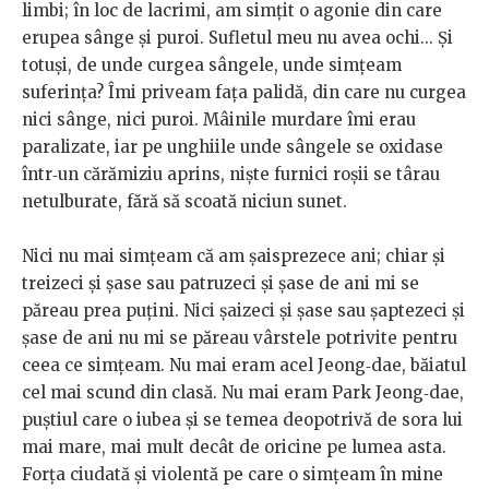
limbi; în loc de lacrimi, am simțit o agonie din care
erupea sânge și puroi. Sufletul meu nu avea ochi... Și
totuși, de unde curgea sângele, unde simțeam
suferința? Îmi priveam fața palidă, din care nu curgea
nici sânge, nici puroi. Mâinile murdare îmi erau
paralizate, iar pe unghiile unde sângele se oxidase
într‑un cărămiziu aprins, niște furnici roșii se târau
netulburate, fără să scoată niciun sunet.
Nici nu mai simțeam că am șaisprezece ani; chiar și
treizeci și șase sau patruzeci și șase de ani mi se
păreau prea puțini. Nici șaizeci și șase sau șaptezeci și
șase de ani nu mi se păreau vârstele potrivite pentru
ceea ce simțeam. Nu mai eram acel Jeong‑dae, băiatul
cel mai scund din clasă. Nu mai eram Park Jeong‑dae,
puștiul care o iubea și se temea deopotrivă de sora lui
mai mare, mai mult decât de oricine pe lumea asta.
Forța ciudată și violentă pe care o simțeam în mine