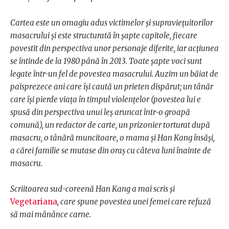
Cartea este un omagiu adus victimelor și supraviețuitorilor
masacrului și este structurată în șapte capitole, fiecare
povestit din perspectiva unor personaje diferite, iar acțiunea
se întinde de la 1980 până în 2013. Toate șapte voci sunt
legate într-un fel de povestea masacrului. Auzim un băiat de
paisprezece ani care își caută un prieten dispărut; un tânăr
care își pierde viața în timpul violențelor (povestea lui e
spusă din perspectiva unui leș aruncat într-o groapă
comună), un redactor de carte, un prizonier torturat după
masacru, o tânără muncitoare, o mama și Han Kang însăși,
a cărei familie se mutase din oraș cu câteva luni înainte de
masacru.
Scriitoarea sud-coreenă Han Kang a mai scris și
Vegetariana
, care spune povestea unei femei care refuză
să mai mânânce carne.