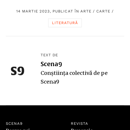
14 MARTIE 2023, PUBLICAT ÎN
ARTE
/
CARTE
/
LITERATURĂ
TEXT DE
Scena9
Conștiința colectivă de pe
Scena9
SCENA9
REVISTA