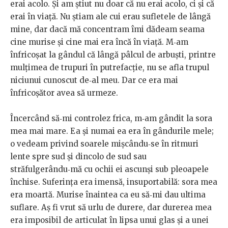
erai acolo. Și am știut nu doar că nu erai acolo, ci și că
erai în viață. Nu știam ale cui erau sufletele de lângă
mine, dar dacă mă concentram îmi dădeam seama
cine murise și cine mai era încă în viață. M‑am
înfricoșat la gândul că lângă pâlcul de arbuști, printre
mulțimea de trupuri în putrefacție, nu se afla trupul
niciunui cunoscut de‑al meu. Dar ce era mai
înfricoșător avea să urmeze.
Încercând să‑mi controlez frica, m‑am gândit la sora
mea mai mare. Ea și numai ea era în gândurile mele;
o vedeam privind soarele mișcându‑se în ritmuri
lente spre sud și dincolo de sud sau
străfulgerându‑mă cu ochii ei ascunși sub pleoapele
închise. Suferința era imensă, insuportabilă: sora mea
era moartă. Murise înaintea ca eu să‑mi dau ultima
suflare. Aș fi vrut să urlu de durere, dar durerea mea
era imposibil de articulat în lipsa unui glas și a unei