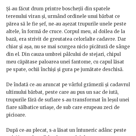
Și‑au făcut drum printre boscheții din spatele
terenului viran și, urmând ordinele unui bărbat ce
părea să le fie șef, ne‑au așezat trupurile unele peste
altele, în formă de cruce. Corpul meu, al doilea de la
bază, era strivit de greutatea celorlalte cadavre. Dar
chiar și așa, nu se mai scurgea nicio picătură de sânge
din el. Din cauza umbrei pâlcului de stejari, chipul
meu căpătase paloarea unei fantome, cu capul lăsat
pe spate, ochii închiși și gura pe jumătate deschisă.
De îndată ce‑au aruncat pe vârful grămezii și cadavrul
ultimului bărbat, peste care au pus un sac de iută,
trupurile fără de suflare s‑au transformat în leșul unei
fiare sălbatice uriașe, de sub care erupeau zeci de
picioare.
După ce‑au plecat, s‑a lăsat un întuneric adânc peste