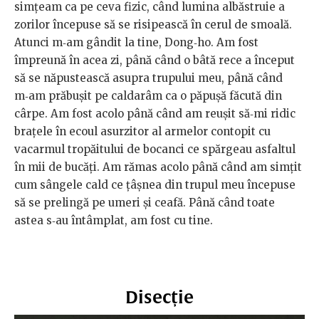
simțeam ca pe ceva fizic, când lumina albăstruie a
zorilor începuse să se risipească în cerul de smoală.
Atunci m‑am gândit la tine, Dong‑ho. Am fost
împreună în acea zi, până când o bâtă rece a început
să se năpustească asupra trupului meu, până când
m‑am prăbușit pe caldarâm ca o păpușă făcută din
cârpe. Am fost acolo până când am reușit să‑mi ridic
brațele în ecoul asurzitor al armelor contopit cu
vacarmul tropăitului de bocanci ce spărgeau asfaltul
în mii de bucăți. Am rămas acolo până când am simțit
cum sângele cald ce țâșnea din trupul meu începuse
să se prelingă pe umeri și ceafă. Până când toate
astea s‑au întâmplat, am fost cu tine.
Disecție