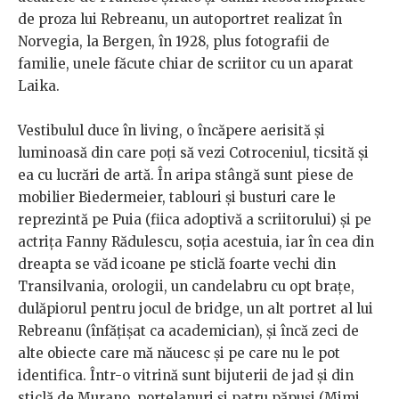
de proza lui Rebreanu, un autoportret realizat în
Norvegia, la Bergen, în 1928, plus fotografii de
familie, unele făcute chiar de scriitor cu un aparat
Laika.
Vestibulul duce în living, o încăpere aerisită și
luminoasă din care poți să vezi Cotroceniul, ticsită și
ea cu lucrări de artă. În aripa stângă sunt piese de
mobilier Biedermeier, tablouri și busturi care le
reprezintă pe Puia (fiica adoptivă a scriitorului) și pe
actrița Fanny Rădulescu, soția acestuia, iar în cea din
dreapta se văd icoane pe sticlă foarte vechi din
Transilvania, orologii, un candelabru cu opt brațe,
dulăpiorul pentru jocul de bridge, un alt portret al lui
Rebreanu (înfățișat ca academician), și încă zeci de
alte obiecte care mă năucesc și pe care nu le pot
identifica. Într-o vitrină sunt bijuterii de jad și din
sticlă de Murano, porțelanuri și patru păpuși (Mimi,