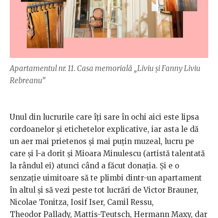
Apartamentul nr. 11. Casa memorială „Liviu și Fanny Liviu
Rebreanu”
Unul din lucrurile care îți sare în ochi aici este lipsa
cordoanelor și etichetelor explicative, iar asta le dă
un aer mai prietenos și mai puțin muzeal, lucru pe
care și l-a dorit și Mioara Minulescu (artistă talentată
la rândul ei) atunci când a făcut donația. Și e o
senzație uimitoare să te plimbi dintr-un apartament
în altul și să vezi peste tot lucrări de Victor Brauner,
Nicolae Tonitza, Iosif Iser, Camil Ressu,
Theodor Pallady, Mattis-Teutsch, Hermann Maxy, dar