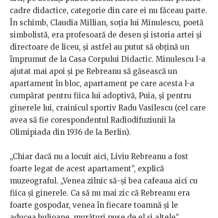
cadre didactice, categorie din care ei nu făceau parte.
În schimb, Claudia Millian, soția lui Minulescu, poetă
simbolistă, era profesoară de desen și istoria artei și
directoare de liceu, și astfel au putut să obțină un
împrumut de la Casa Corpului Didactic. Minulescu l-a
ajutat mai apoi și pe Rebreanu să găsească un
apartament în bloc, apartament pe care acesta l-a
cumpărat pentru fiica lui adoptivă, Puia, și pentru
ginerele lui, crainicul sportiv Radu Vasilescu (cel care
avea să fie corespondentul Radiodifuziunii la
Olimipiada din 1936 de la Berlin).
„Chiar dacă nu a locuit aici, Liviu Rebreanu a fost
foarte legat de acest apartament”, explică
muzeograful. „Venea zilnic să-și bea cafeaua aici cu
fiica și ginerele. Ca să nu mai zic că Rebreanu era
foarte gospodar, venea în fiecare toamnă și le
aducea bulioane, murături puse de el și altele”.