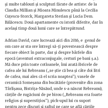
și multe tablouri și sculpturi făcute de artiste: de la
Claudia Millian și Mioara Minulescu până la Cecilia
Cuțescu-Storck, Margareta Sterian și Lucia Dem.
Bălăcescu. Două apartamente cu istorii diferite, dar în
același timp două lumi care se întrepătrund.
Adrian David, care lucrează aici din 2016, e genul de
om care ar sta ore întregi să-ți povestească despre
fiecare obiect în parte, dar și despre bârfele din
epocă (aventuri extraconjugale, certuri pe bani ș.a.).
Mă duce prin toate cotloanele, îmi arată ibricele de
cafea ale lui Rebreanu („se știe că bea și câte doi litri
de cafea, mai ales că el scria noaptea”), vasele de
ceramică Someșana din bucătărie (provenite din zona
Târlișaua, Bistrița-Năsăud, unde s-a născut Rebreanu),
cărțile de rugăciuni de pe birou („Rebreanu era foarte
religios și superstițios”), pick-upul lui cu suport
pentru zece discuri și raftul pe care se află cărțile