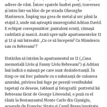
adiere de vânt. Întorc spatele înaltei porți, traversez
și intru într-un bloc de pe strada Gheorghe
Marinescu. Împing ușa grea de metal și urc până la
etajul 2, unde mă așteaptă muzeograful Adrian David.
E echipat corespunzător: pantaloni scurți, cămașă
cadrilată și mască. Arată spre ușile apartamentelor 11
și 12 și mă întreabă: „Cu ce să începem? Cu Minulescu
sau cu Rebreanu”?
Hotărâm să intrăm în apartamentul nr 11 („Casa
memorială Liviu și Fanny Liviu Rebreanu”) și Adrian
îmi indică o măsuță pe care sunt dezinfectanții. În
timp ce-mi frec palmele cu o substanță de culoarea
azurului, privirea îmi fuge pe pereții vestibulului
tapetați cu desene, tablouri și fotografii: portretul lui
Rebreanu făcut de George Löwendal, o poză cu el
tânăr la Restaurantul Monte Carlo din Cișmigiu,
acuarele de Francisc Șirato și Camil Ressu inspirate