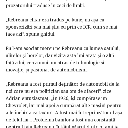
prozatorului traduse în zeci de limbi.
„Rebreanu chiar era tradus pe bune, nu așa cu
sponsorizări sau mai știu eu prin ce ICR, cum se mai
face azi”, spune ghidul.
Eu l-am asociat mereu pe Rebreanu cu lumea satului,
ulițelor și horelor, dar vizita asta îmi arată și o altă
față a lui, cea a unui om atras de tehnologie și
inovație, și pasionat de automobilism.
„Rebreanu a fost primul deținător de automobil de la
noi care nu era politician sau om de afaceri”, zice
Adrian entuziasmat. „În 1926, își cumpărase un
Chevrolet, iar mai apoi a cumpărat alte mașini pentru
a le închiria ca taxiuri. A fost mai întreprinzător el așa
de felul lui... Problema banilor a fost una constantă
pentru Liviu Rebreanu, întâiul născut dintr-o familie