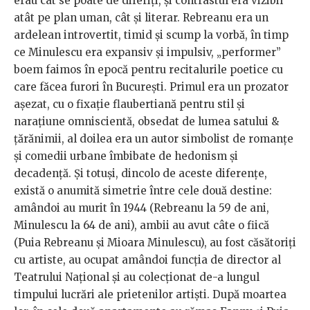
erau cât se poate de diferiți, și contrastul era vizibil
atât pe plan uman, cât și literar. Rebreanu era un
ardelean introvertit, timid și scump la vorbă, în timp
ce Minulescu era expansiv și impulsiv, „performer”
boem faimos în epocă pentru recitalurile poetice cu
care făcea furori în București. Primul era un prozator
așezat, cu o fixație flaubertiană pentru stil și
narațiune omniscientă, obsedat de lumea satului &
țărănimii, al doilea era un autor simbolist de romanțe
și comedii urbane îmbibate de hedonism și
decadență. Și totuși, dincolo de aceste diferențe,
există o anumită simetrie între cele două destine:
amândoi au murit în 1944 (Rebreanu la 59 de ani,
Minulescu la 64 de ani), ambii au avut câte o fiică
(Puia Rebreanu și Mioara Minulescu), au fost căsătoriți
cu artiste, au ocupat amândoi funcția de director al
Teatrului Național și au colecționat de-a lungul
timpului lucrări ale prietenilor artiști. După moartea