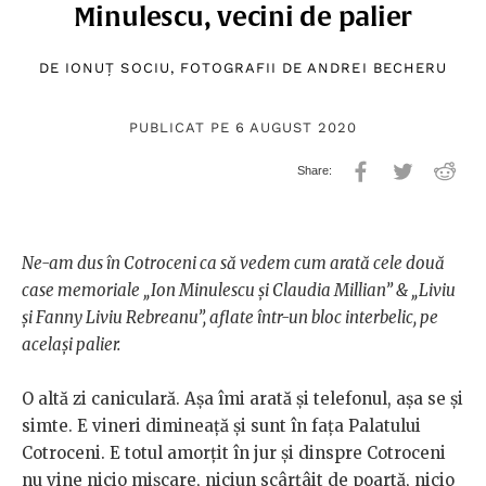
Minulescu, vecini de palier
DE
IONUȚ SOCIU
, FOTOGRAFII DE
ANDREI BECHERU
PUBLICAT PE 6 AUGUST 2020
Ne-am dus în Cotroceni ca să vedem cum arată cele două
case memoriale „Ion Minulescu și Claudia Millian” & „Liviu
și Fanny Liviu Rebreanu”, aflate într-un bloc interbelic, pe
același palier.
O altă zi caniculară. Așa îmi arată și telefonul, așa se și
simte. E vineri dimineață și sunt în fața Palatului
Cotroceni. E totul amorțit în jur și dinspre Cotroceni
nu vine nicio mișcare, niciun scârțâit de poartă, nicio