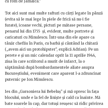
cu rom de Jamaica.”
Tot aici sunt mai multe rafturi cu cărți legate în pânză
(evita să le mai lege în piele de frică să nu-i fie
furate), icoane vechi, picturi pe mătase persane,
penarul lui din 1755 și, evident, multe portrete și
caricaturi cu Minulescu. Într-una din ele apare ca
tânăr chefliu în Paris, cu barbă și cântând la chitară
(„avem aici un protohipster”, explică Adrian). Pe un
perete e și un mic calendar oprit la 11 aprilie 1944,
ziua în care scriitorul a murit de infarct, la o
săptămână după bombardamentele aliate asupra
Bucureștiului, eveniment care aparent l-a zdruncinat
puternic pe Ion Minulescu.
Ies din „Garsoniera lui Bebeluș” și mă opresc în fața
blocului, unde e la fel de liniște și cald ca înainte. Mă
bate soarele în cap, dar totuși reușesc să ridic privirea