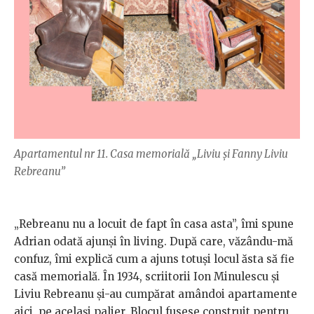
Apartamentul nr 11. Casa memorială „Liviu și Fanny Liviu
Rebreanu”
„Rebreanu nu a locuit de fapt în casa asta”, îmi spune
Adrian odată ajunși în living. După care, văzându-mă
confuz, îmi explică cum a ajuns totuși locul ăsta să fie
casă memorială. În 1934, scriitorii Ion Minulescu și
Liviu Rebreanu și-au cumpărat amândoi apartamente
aici, pe același palier. Blocul fusese construit pentru