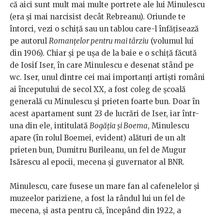
că aici sunt mult mai multe portrete ale lui Minulescu
(era și mai narcisist decât Rebreanu). Oriunde te
întorci, vezi o schiță sau un tablou care-l înfățisează
pe autorul
Romanțelor pentru mai târziu
(volumul lui
din 1906). Chiar și pe ușa de la baie e o schiță făcută
de Iosif Iser, în care Minulescu e desenat stând pe
wc. Iser, unul dintre cei mai importanți artiști români
ai începutului de secol XX, a fost coleg de școală
generală cu Minulescu și prieten foarte bun. Doar în
acest apartament sunt 23 de lucrări de Iser, iar într-
una din ele, intitulată
Bogăția și Boema
, Minulescu
apare (în rolul Boemei, evident) alături de un alt
prieten bun, Dumitru Burileanu, un fel de Mugur
Isărescu al epocii, mecena și guvernator al BNR.
Minulescu, care fusese un mare fan al cafenelelor și
muzeelor pariziene, a fost la rândul lui un fel de
mecena, și asta pentru că, începând din 1922, a