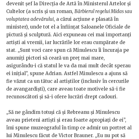
devenit șef la Direcția de Artă în Ministerul Artelor și
Cultelor (a scris și un roman,
Bărbierul regelui Midas sau
voluptatea adevărului
, a cărui acțiune e plasată în
minister), unde tot el a înființat Saloanele Oficiale de
pictură și sculptură. Aici expuneau cei mai importanți
artiști ai vremii, iar lucrările lor erau cumpărate de
stat. „Sunt voci care spun că Minulescu îi încuraja pe
anumiți pictori să ceară un preț mai mare,
asigurându-i că statul le va da mai mult decât sperau
ei inițial”, spune Adrian. Astfel Minulescu a ajuns să
fie văzut ca un tătuc al artiștilor (inclusiv în cercurile
de avangardiști), care aveau toate motivele să-i fie
recunoscători și să-i ofere lucrări drept cadouri.
„Să ne gândim totuși că și Rebreanu și Minulescu
aveau prieteni artiști și erau foarte apropiați de ei”,
îmi spune muzeograful în timp ce admir un portret al
lui Minulescu făcut de Victor Brauner. „Eu nu pot să