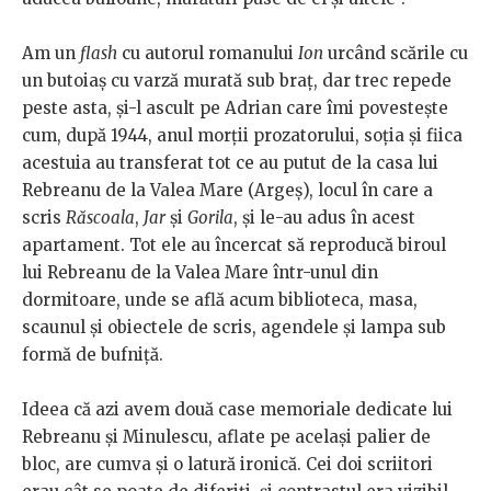
Am un
flash
cu autorul romanului
Ion
urcând scările cu
un butoiaș cu varză murată sub braț, dar trec repede
peste asta, și-l ascult pe Adrian care îmi povestește
cum, după 1944, anul morții prozatorului, soția și fiica
acestuia au transferat tot ce au putut de la casa lui
Rebreanu de la Valea Mare (Argeș), locul în care a
scris
Răscoala
,
Jar
și
Gorila
, și le-au adus în acest
apartament. Tot ele au încercat să reproducă biroul
lui Rebreanu de la Valea Mare într-unul din
dormitoare, unde se află acum biblioteca, masa,
scaunul și obiectele de scris, agendele și lampa sub
formă de bufniță.
Ideea că azi avem două case memoriale dedicate lui
Rebreanu și Minulescu, aflate pe același palier de
bloc, are cumva și o latură ironică. Cei doi scriitori