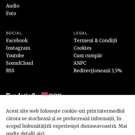
Audio
Foto
SOCIAL
LEGAL
Facebook
Termeni & Condiții
Instagram
Cookies
Youtube
Cum cumpăr
SoundCloud
ANPC
RSS
Redirecționează 3,5%
Acest site web folosește cookie-uri prin intermediul
© 2026 BRD Groupe Société Générale, toate drepturile rezervate.
cărora se stochează și se prelucrează informații, în
Scena 9 este un proiect sustinut de
BRD GROUPE SOCIÉTÉ
scopul îmbunătățirii experienței dumneavoastră. Mai
GÉNÉRALE
.
multe detalii
aici
.