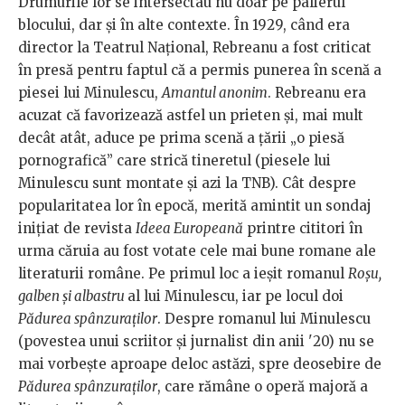
Drumurile lor se intersectau nu doar pe palierul
blocului, dar și în alte contexte. În 1929, când era
director la Teatrul Național, Rebreanu a fost criticat
în presă pentru faptul că a permis punerea în scenă a
piesei lui Minulescu,
Amantul anonim
. Rebreanu era
acuzat că favorizează astfel un prieten și, mai mult
decât atât, aduce pe prima scenă a țării „o piesă
pornografică” care strică tineretul (piesele lui
Minulescu sunt montate și azi la TNB). Cât despre
popularitatea lor în epocă, merită amintit un sondaj
inițiat de revista
Ideea Europeană
printre cititori în
urma căruia au fost votate cele mai bune romane ale
literaturii române. Pe primul loc a ieșit romanul
Roșu,
galben și albastru
al lui Minulescu, iar pe locul doi
Pădurea spânzuraților
. Despre romanul lui Minulescu
(povestea unui scriitor și jurnalist din anii '20) nu se
mai vorbește aproape deloc astăzi, spre deosebire de
Pădurea spânzuraților
, care rămâne o operă majoră a