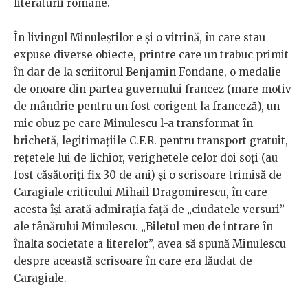
literaturii române.
În livingul Minuleștilor e și o vitrină, în care stau
expuse diverse obiecte, printre care un trabuc primit
în dar de la scriitorul Benjamin Fondane, o medalie
de onoare din partea guvernului francez (mare motiv
de mândrie pentru un fost corigent la franceză), un
mic obuz pe care Minulescu l-a transformat în
brichetă, legitimațiile C.F.R. pentru transport gratuit,
rețetele lui de lichior, verighetele celor doi soți (au
fost căsătoriți fix 30 de ani) și o scrisoare trimisă de
Caragiale criticului Mihail Dragomirescu, în care
acesta își arată admirația față de „ciudatele versuri”
ale tânărului Minulescu. „Biletul meu de intrare în
înalta societate a literelor”, avea să spună Minulescu
despre această scrisoare în care era lăudat de
Caragiale.