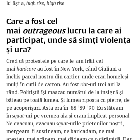
lu’ ăştia,
high rise
,
high rise
.
Care a fost cel
mai
outrageous
lucru la care ai
participat, unde să simţi violenţa
şi ura?
Cred că protestele pe care le-am trăit cel
mai
hardcore
au fost în New York, când Giuliani a
închis parcul nostru din cartier, unde erau homeleşi
mulţi în cutii de carton. Au fost
riot
-uri trei ani la
rând. Poliţiştii îşi mascau numărul de la insignă şi
băteau pe toată lumea. Şi lumea riposta cu pietre, de
pe acoperişuri. Asta era în ’88-’89-’90. Eu stăteam
în
squat
-uri pe vremea aia şi eram implicat personal.
Ne evacuau, evacuau
squat
-urile prietenilor noştri,
mergeam, îi susţineam, ne baricadam, ne mai
arestau, mai scăpam, mai dădeam cu o cărămidă. Dar