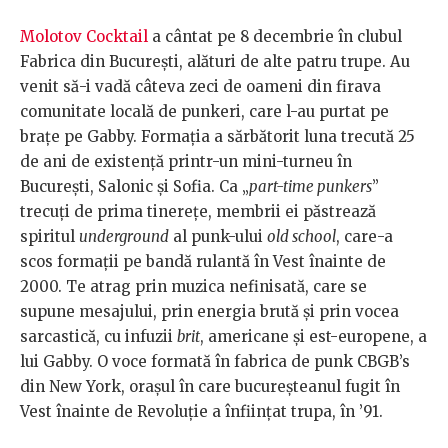
Molotov Cocktail
a cântat pe 8 decembrie în clubul
Fabrica din Bucureşti, alături de alte patru trupe. Au
venit să-i vadă câteva zeci de oameni din firava
comunitate locală de punkeri, care l-au purtat pe
brațe pe Gabby. Formaţia a sărbătorit luna trecută 25
de ani de existenţă printr-un mini-turneu în
Bucureşti, Salonic şi Sofia. Ca „
part-time punkers
”
trecuţi de prima tinereţe, membrii ei păstrează
spiritul
underground
al punk-ului
old school
, care-a
scos formaţii pe bandă rulantă în Vest înainte de
2000. Te atrag prin muzica nefinisată, care se
supune mesajului, prin energia brută și prin vocea
sarcastică, cu infuzii
brit
, americane şi est-europene, a
lui Gabby. O voce formată în fabrica de punk CBGB’s
din New York, oraşul în care bucureşteanul fugit în
Vest înainte de Revoluţie a înfiinţat trupa, în ’91.