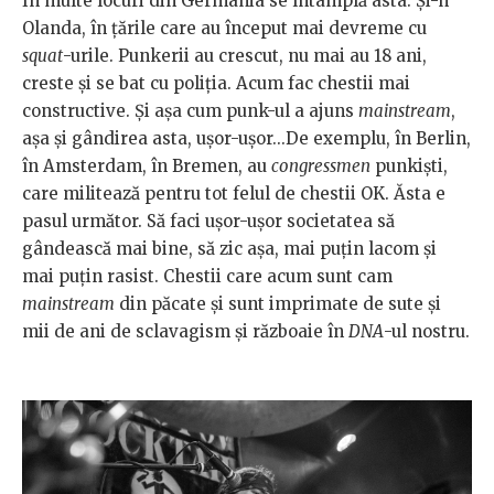
În multe locuri din Germania se întâmplă asta. Şi-n
Olanda, în ţările care au început mai devreme cu
squat
-urile. Punkerii au crescut, nu mai au 18 ani,
creste şi se bat cu poliţia. Acum fac chestii mai
constructive. Şi aşa cum punk-ul a ajuns
mainstream
,
aşa şi gândirea asta, uşor-uşor...De exemplu, în Berlin,
în Amsterdam, în Bremen, au
congressmen
punkişti,
care militează pentru tot felul de chestii OK. Ăsta e
pasul următor. Să faci uşor-uşor societatea să
gândească mai bine, să zic aşa, mai puţin lacom şi
mai puţin rasist. Chestii care acum sunt cam
mainstream
din păcate şi sunt imprimate de sute şi
mii de ani de sclavagism şi războaie în
DNA
-ul nostru.