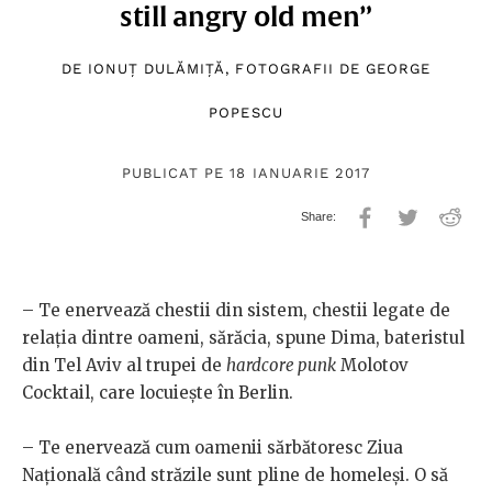
still angry old men”
DE
IONUȚ DULĂMIȚĂ
, FOTOGRAFII DE
GEORGE
POPESCU
PUBLICAT PE 18 IANUARIE 2017
– Te enervează chestii din sistem, chestii legate de
relaţia dintre oameni, sărăcia, spune Dima, bateristul
din Tel Aviv al trupei de
hardcore punk
Molotov
Cocktail, care locuieşte în Berlin.
– Te enervează cum oamenii sărbătoresc Ziua
Naţională când străzile sunt pline de homeleşi. O să