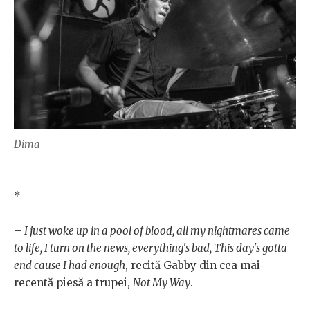
Dima
*
–
I just woke up in a pool of blood, all my nightmares came
to life, I turn on the news, everything's bad, This day's gotta
end cause I had enough
, recită Gabby din cea mai
recentă piesă a trupei,
Not My Way
.