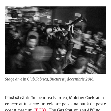
Stage dive în Club Fabrica, București, decembrie 2016.
Până să cânte în locuri ca Fabrica, Molotov Cocktail a
concertat în
venue
-uri celebre pe scena punk de peste
ocean, precum
CBGB’s
, The Gas Station sau ABC no