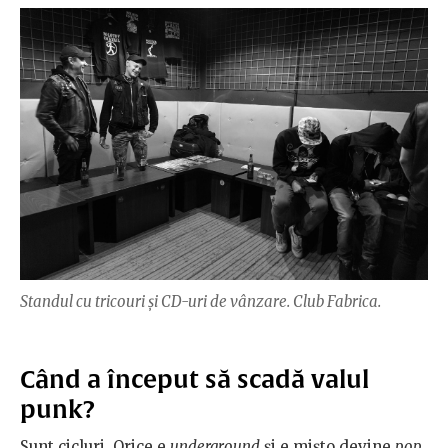
Standul cu tricouri și CD-uri de vânzare. Club Fabrica.
Când a început să scadă valul
punk?
Sunt cicluri. Orice e
underground
şi e mişto devine
pop