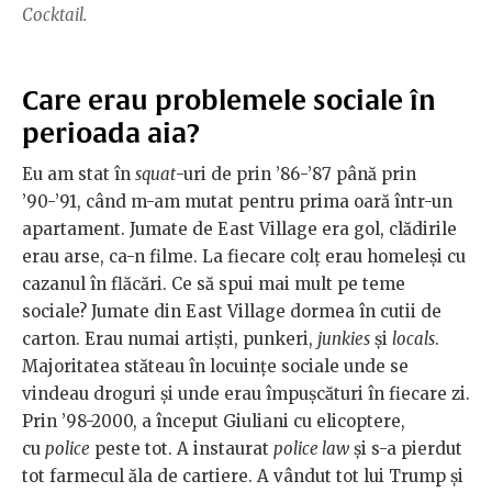
Cocktail.
Care erau problemele sociale în
perioada aia?
Eu am stat în
squat
-uri de prin ’86-’87 până prin
’90-’91, când m-am mutat pentru prima oară într-un
apartament. Jumate de East Village era gol, clădirile
erau arse, ca-n filme. La fiecare colţ erau homeleşi cu
cazanul în flăcări. Ce să spui mai mult pe teme
sociale? Jumate din East Village dormea în cutii de
carton. Erau numai artişti, punkeri,
junkies
şi
locals
.
Majoritatea stăteau în locuinţe sociale unde se
vindeau droguri şi unde erau împuşcături în fiecare zi.
Prin ’98-2000, a început Giuliani cu elicoptere,
cu
police
peste tot. A instaurat
police law
şi s-a pierdut
tot farmecul ăla de cartiere. A vândut tot lui Trump şi