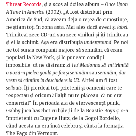
Threat Records
, și a scos al doilea album –
Once Upon
A Time In America
(2002). „A fost distribuit prin
America de Sud, că aveam deja o reţea de cunoştinţe,
ne ştiam toţi în zona asta. Mai ales dacă aveai şi
label
.
Trimiteai zece CD-uri sau zece viniluri şi îţi trimiteau
şi ei la schimb. Aşa era distribuţia
underground
. Pe noi
ne tot sunau companii majore să semnăm, că eram
populari la New York, şi le puneam condiţii
imposibile, că ne distram:
zi-i lu’ Madonna să-mi trimită
o poză-n pielea goală pe fax şi semnăm
sau
semnăm
,
dar
vrem să cântăm în deschidere la U2
. Altfel am fi fost
sellouts
. Îţi pierdeai toţi prietenii şi oamenii care te
respectau şi oricum ăilalţii nu te plăceau, că nu erai
comercial”. În perioada aia de efervescență punk,
Gabby juca baschet cu băieţii de la Beastie Boys şi s-a
împrietenit cu Eugene Hutz, de la Gogol Bordello,
când acesta nu era încă celebru și cânta la formația
The Fags din Vermont.