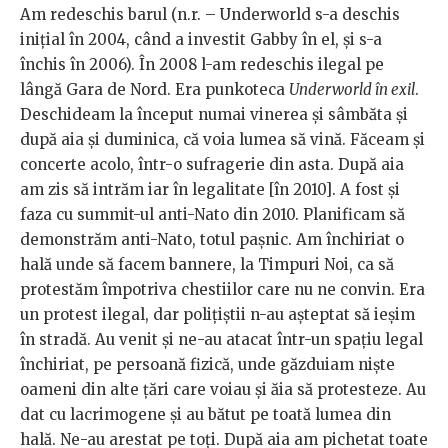
Am redeschis barul (n.r. – Underworld s-a deschis
iniţial în 2004, când a investit Gabby în el, şi s-a
închis în 2006). În 2008 l-am redeschis ilegal pe
lângă Gara de Nord. Era punkoteca
Underworld în exil
.
Deschideam la început numai vinerea şi sâmbăta şi
după aia şi duminica, că voia lumea să vină. Făceam şi
concerte acolo, într-o sufragerie din asta. După aia
am zis să intrăm iar în legalitate [în 2010]. A fost şi
faza cu summit-ul anti-Nato din 2010. Planificam să
demonstrăm anti-Nato, totul paşnic. Am închiriat o
hală unde să facem bannere, la Timpuri Noi, ca să
protestăm împotriva chestiilor care nu ne convin. Era
un protest ilegal, dar poliţiştii n-au aşteptat să ieşim
în stradă. Au venit şi ne-au atacat într-un spaţiu legal
închiriat, pe persoană fizică, unde găzduiam nişte
oameni din alte ţări care voiau şi ăia să protesteze. Au
dat cu lacrimogene şi au bătut pe toată lumea din
hală. Ne-au arestat pe toţi. După aia am pichetat toate