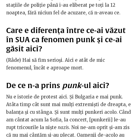
staţiile de poliţie până i-au eliberat pe toţi la 12
noaptea, fără niciun fel de acuzare, că n-aveau ce.
Care e diferenţa între ce-ai văzut
în SUA ca fenomen punk şi ce-ai
găsit aici?
(Râde) Hai să fim serioşi. Aici e atât de mic
fenomenul, încât e aproape mort.
De ce n-a prins
punk
-ul aici?
Nu e istorie de protest aici. Şi Bulgaria e mai punk.
Atâta timp cât sunt mai mulţi extremişti de dreapta, e
balanţa şi cu stânga. Şi sunt mulţi punkeri acolo. Când
am cântat acum la Sofia, la concert, [punkerii] le-au
rupt tricourile la nişte
nazis
. Noi ne-am oprit şi-am zis
că nu mai cântăm şi-au plecat. Oamenii de-acolo au