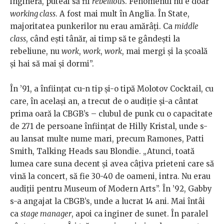
ingineră, puteai să fii
rebellious
. Fenomenul nu e doar
working class
. A fost mai mult în Anglia. În State,
majoritatea punkerilor nu erau amărâţi. Ca
middle
class
, când eşti tânăr, ai timp să te gândeşti la
rebeliune, nu
work
,
work
,
work
, mai mergi şi la şcoală
şi hai să mai şi dormi”.
În ’91, a înființat cu-n tip şi-o tipă Molotov Cocktail, cu
care, în același an, a trecut de o audiţie şi-a cântat
prima oară la CBGB’s – clubul de punk cu o capacitate
de 271 de persoane înființat de Hilly Kristal, unde s-
au lansat multe nume mari, precum Ramones, Patti
Smith, Talking Heads sau Blondie. „Atunci, toată
lumea care suna decent şi avea câţiva prieteni care să
vină la concert, să fie 30-40 de oameni, intra. Nu erau
audiţii pentru Museum of Modern Arts”. În ’92, Gabby
s-a angajat la CBGB’s, unde a lucrat 14 ani. Mai întâi
ca
stage manager
, apoi ca inginer de sunet. În paralel