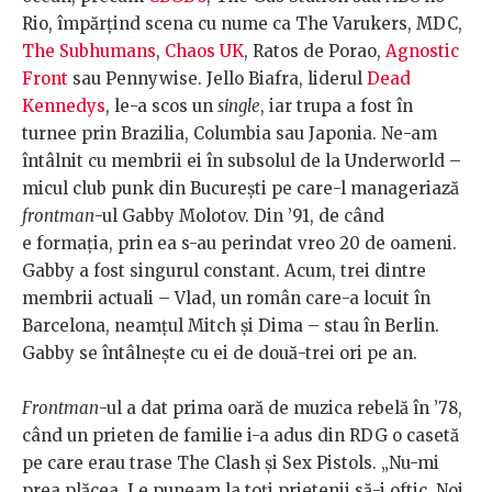
Rio, împărţind scena cu nume ca The Varukers, MDC,
The Subhumans
,
Chaos UK
, Ratos de Porao,
Agnostic
Front
sau Pennywise. Jello Biafra, liderul
Dead
Kennedys
, le-a scos un
single
, iar trupa a fost în
turnee prin Brazilia, Columbia sau Japonia. Ne-am
întâlnit cu membrii ei în subsolul de la Underworld –
micul club punk din Bucureşti pe care-l manageriază
frontman
-ul Gabby Molotov. Din ’91, de când
e formația, prin ea s-au perindat vreo 20 de oameni.
Gabby a fost singurul constant. Acum, trei dintre
membrii actuali – Vlad, un român care-a locuit în
Barcelona, neamţul Mitch şi Dima – stau în Berlin.
Gabby se întâlnește cu ei de două-trei ori pe an.
Frontman
-ul a dat prima oară de muzica rebelă în ’78,
când un prieten de familie i-a adus din RDG o casetă
pe care erau trase The Clash şi Sex Pistols. „Nu-mi
prea plăcea. Le puneam la toţi prietenii să-i oftic. Noi