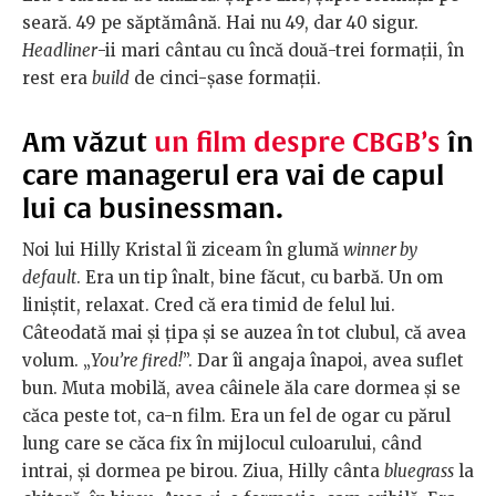
seară. 49 pe săptămână. Hai nu 49, dar 40 sigur.
Headliner
-ii mari cântau cu încă două-trei formaţii, în
rest era
build
de cinci-şase formaţii.
Am văzut
un film despre CBGB’s
în
care managerul era vai de capul
lui ca businessman.
Noi lui Hilly Kristal îi ziceam în glumă
winner by
default
. Era un tip înalt, bine făcut, cu barbă. Un om
liniştit, relaxat. Cred că era timid de felul lui.
Câteodată mai şi ţipa şi se auzea în tot clubul, că avea
volum. „
You’re fired!
”. Dar îi angaja înapoi, avea suflet
bun. Muta mobilă, avea câinele ăla care dormea şi se
căca peste tot, ca-n film. Era un fel de ogar cu părul
lung care se căca fix în mijlocul culoarului, când
intrai, şi dormea pe birou. Ziua, Hilly cânta
bluegrass
la