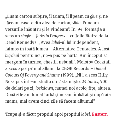
„Luam carton subţire, îl tăiam, îl lipeam cu
glue
şi ne
făceam casete din alea de carton,
slide
. Puneam
versurile înăuntru şi le vindeam”. În ’94, formaţia a
scos un
single
–
Jerks In Progress
– cu Jello Biafra de la
Dead Kennedys. „Avea
label
-ul lui independent,
faimos în toată lumea – Alternative Tentacles. A fost
big deal
pentru noi, ne-a pus pe hartă. Am început să
mergem în turnee, chestii, nebunii”. Molotov Cocktail
a scos apoi primul album, la CBGB Records –
United
Colours Of Poverty and Shame
(1999). „Ni l-a scos Hilly.
Ne-a pus într-un studio din ăsta mişto:
24
tracks
, 500
de dolari pe zi,
lockdown
, numai noi acolo, fiţe, aiurea.
Două zile am fumat iarbă şi ne-am îmbătat şi după aia
mamă, mai avem cinci zile să facem albumul”.
Trupa și-a făcut propriul apoi propriul
label
,
Eastern