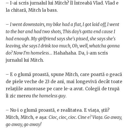
– I-ai scris jurnalul lui Mitch? îl întreabă Vlad. Vlad e
la chitară, Mitch la bass.
–
I went downstairs, my bike had a flat, I got laid off, I went
to the bar and had two shots, This day’s gotta end cause I
had enough. My girlfriend says she's pissed, she says she's
leaving, she says I drink too much, Oh, well, whatcha gonna
do? Now I'm homeless
... Hahahaha. Da, i-am scris
jurnalul lui Mitch.
– E o glumă proastă, spune Mitch, care poartă o geacă
de piele veche de 23 de ani, mai longevivă decât toate
relaţiile amoroase pe care le-a avut. Colegii de trupă
îi zic mereu
the homeless guy
.
– Nu-i o glumă proastă, e realitatea. E viaţa, ştii?
Mitch, Mitch, e aşa:
Cioc, cioc, cioc. Cine e? Viaţa. Go away,
go away, go away!