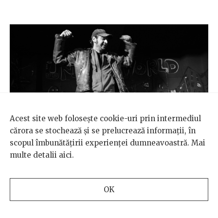
Acest site web folosește cookie-uri prin intermediul
cărora se stochează și se prelucrează informații, în
scopul îmbunătățirii experienței dumneavoastră. Mai
multe detalii
aici
.
Mitch în Club Underworld.
OK
După ce s-a terminat nebunia punk de peste ocean,
Gabby a mutat trupa în Europa, în 2006, înainte să se