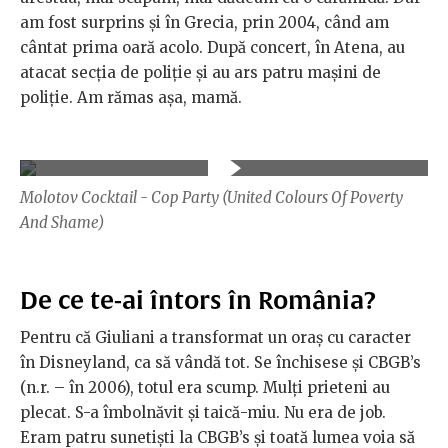
am fost surprins și în Grecia, prin 2004, când am
cântat prima oară acolo. După concert, în Atena, au
atacat secţia de poliţie şi au ars patru maşini de
poliţie. Am rămas aşa, mamă.
Molotov Cocktail - Cop Party (United Colours Of Poverty
And Shame)
De ce te-ai întors în România?
Pentru că Giuliani a transformat un oraş cu caracter
în Disneyland, ca să vândă tot. Se închisese şi CBGB’s
(n.r. – în 2006), totul era scump. Mulţi prieteni au
plecat. S-a îmbolnăvit şi taică-miu. Nu era de job.
Eram patru sunetişti la CBGB’s şi toată lumea voia să