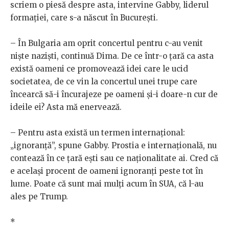
scriem o piesă despre asta, intervine Gabby, liderul
formaţiei, care s-a născut în Bucureşti.
– În Bulgaria am oprit concertul pentru c-au venit
nişte nazişti, continuă Dima. De ce într-o ţară ca asta
există oameni ce promovează idei care le ucid
societatea, de ce vin la concertul unei trupe care
încearcă să-i încurajeze pe oameni şi-i doare-n cur de
ideile ei? Asta mă enervează.
– Pentru asta există un termen internaţional:
„ignoranţă”, spune Gabby. Prostia e internaţională, nu
contează în ce ţară eşti sau ce naţionalitate ai. Cred că
e acelaşi procent de oameni ignoranţi peste tot în
lume. Poate că sunt mai mulţi acum în SUA, că l-au
ales pe Trump.
*