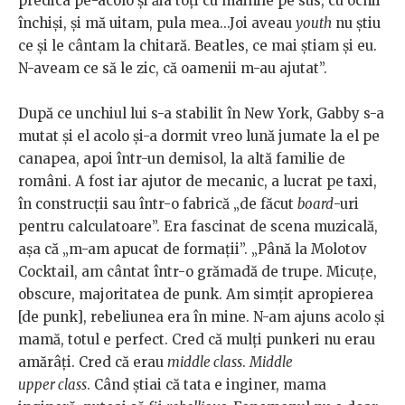
predica pe-acolo şi ăia toţi cu mâinile pe sus, cu ochii
închişi, şi mă uitam, pula mea...Joi aveau
youth
nu ştiu
ce şi le cântam la chitară. Beatles, ce mai ştiam şi eu.
N-aveam ce să le zic, că oamenii m-au ajutat”.
După ce unchiul lui s-a stabilit în New York, Gabby s-a
mutat şi el acolo şi-a dormit vreo lună jumate la el pe
canapea, apoi într-un demisol, la altă familie de
români. A fost iar ajutor de mecanic, a lucrat pe taxi,
în construcţii sau într-o fabrică „de făcut
board
-uri
pentru calculatoare”. Era fascinat de scena muzicală,
așa că „m-am apucat de formații”. „Până la Molotov
Cocktail, am cântat într-o grămadă de trupe. Micuţe,
obscure, majoritatea de punk. Am simţit apropierea
[de punk], rebeliunea era în mine. N-am ajuns acolo şi
mamă, totul e perfect. Cred că mulţi punkeri nu erau
amărâţi. Cred că erau
middle class
.
Middle
upper class
. Când ştiai că tata e inginer, mama