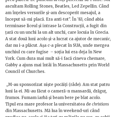
ascultam Rolling Stones, Beatles, Led Zepellin. Când
am înţeles versurile şi-am descoperit mesajul, a
început să-mi placă. Era anti-tot”. În ’83, când abia
terminase liceul şi intrase la Construcţii, a fugit din
ţară cu un unchi la un alt unchi, care locuia în Grecia.
A stat două luni acolo şi-a lucrat ca ajutor de mecanic,
dar nu i-a plăcut. Aşa c-a plecat în SUA, unde mergea
unchiul cu care fugise – soția lui era deja în New
York. Cum dura mai mult să-i facă cineva chemare,
Gabby a ajuns mai întâi în Massachusetts prin World
Council of Churches.
„M-au sponsorizat nişte pocăiţi (râde). Am stat patru
luni la ei. Mi-au făcut o cameră-n mansardă, drăguţ,
frumos. Fumam iarbă şi beam bere pe blat acolo.
Tipul era mare profesor la universitatea de
christians
din Massachusetts. Mă lua în weekend-uri când