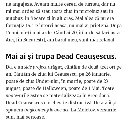
ne angajeze. Aveam multe cereri de turneu, dar nu-
mi mai ardea să stau toată ziua în microbuz sau în
autobuz, în fiecare zi în alt oraş. Mai ales că nu era
formaţia ta. Te întorci acasă, nu mai ai prietenă. După
15 ani, nu-ţi mai arde. Când ai 20, îţi arde să faci asta.
Aici, [în Bucureşti], am barul meu, sunt mai relaxat.
Mai ai şi trupa Dead Ceauşescus.
Da, e un
side project
drăguţ, cântăm de două-trei ori pe
an. Cântăm de ziua lui Ceauşescu, pe 26 ianuarie,
poate de ziua Under-ului, în martie, poate de 23
august, poate de Halloween, poate de 1 Mai. Toate
poate
-urile astea se materializează în vreo două.
Dead Ceauşescus e o chestie distractivă. De aia îi şi
spunem
tragicomedy in one act
. La Molotov, versurile
sunt mai serioase.