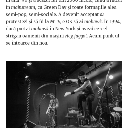
în anii ’90 şi a scăzut iar din 2000 încolo, când a intrat
în
mainstream
, cu Green Day şi toate formaţiile alea
semi-pop, semi-sociale. A devenit acceptat să
protestezi şi să fii la MTV, e OK să ai
mohawk
. În 1994,
dacă purtai
mohawk
în New York şi aveai cercel,
strigau oamenii din maşini
Hey, faggot
. Acum punk-ul
se întoarce din nou.