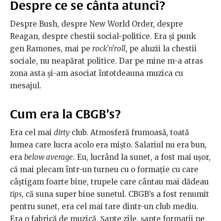
Despre ce se cânta atunci?
Despre Bush, despre New World Order, despre
Reagan, despre chestii social-politice. Era şi punk
gen Ramones, mai pe
rock'n'roll
, pe aluzii la chestii
sociale, nu neapărat politice. Dar pe mine m-a atras
zona asta şi-am asociat întotdeauna muzica cu
mesajul.
Cum era la CBGB’s?
Era cel mai
dirty
club. Atmosferă frumoasă, toată
lumea care lucra acolo era mişto. Salariul nu era bun,
era
below average
. Eu, lucrând la sunet, a fost mai uşor,
că mai plecam într-un turneu cu o formaţie cu care
câştigam foarte bine, trupele care cântau mai dădeau
tips
, că suna super bine sunetul. CBGB’s a fost renumit
pentru sunet, era cel mai tare dintr-un club mediu.
Era o fabrică de muzică. Şapte zile, şapte formaţii pe