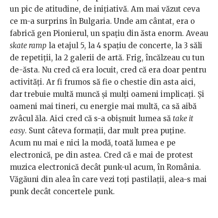
un pic de atitudine, de iniţiativă. Am mai văzut ceva
ce m-a surprins în Bulgaria. Unde am cântat, era o
fabrică gen Pionierul, un spaţiu din ăsta enorm. Aveau
skate ramp
la etajul 5, la 4 spaţiu de concerte, la 3 săli
de repetiţii, la 2 galerii de artă. Frig, încălzeau cu tun
de-ăsta. Nu cred că era locuit, cred că era doar pentru
activităţi. Ar fi frumos să fie o chestie din asta aici,
dar trebuie multă muncă şi mulţi oameni implicaţi. Şi
oameni mai tineri, cu energie mai multă, ca să aibă
zvâcul ăla. Aici cred că s-a obişnuit lumea să
take it
easy
. Sunt câteva formaţii, dar mult prea puţine.
Acum nu mai e nici la modă, toată lumea e pe
electronică, pe din astea. Cred că e mai de protest
muzica electronică decât punk-ul acum, în România.
Văgăuni din alea în care vezi toţi pastilaţii, alea-s mai
punk decât concertele punk.