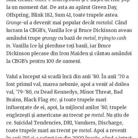
la un moment dat. De asta au apărut Green Day,
Offspring, Blink 182, Sum 41, toate trupele astea.
Grunge
-ul a devenit mai popular decât
metalul
. Când
lucram la CBGB’s, Vanilla Ice şi Bruce Dickinson aveau
amândoi trupe
grungy
cu bază de
metal
,
trying to cash
in
. Vanilla Ice își pierduse toţi banii, iar Bruce
Dickinson plecase din Iron Maiden și cântau amândoi
la CBGB’s pentru 100 de oameni.
Valul a început să scadă încă din anii ’80. În anii ’70 a
fost primul val, marea nebunie, apoi a venit al doilea
val, ’79-’80, cu Dead Kennedys, Minor Threat, Bad
Brains, Black Flag etc. şi toate trupele mari
influenţate de ei, apoi, la mijlocul anilor ’80, trupele
englezeşti şi americane au trecut pe
metal
. Nu ştiu de
ce. Suicidal Tendencies, DRI, Varukers, Discharge,
toate trupele mari au trecut pe
metal
. Apoi a revenit