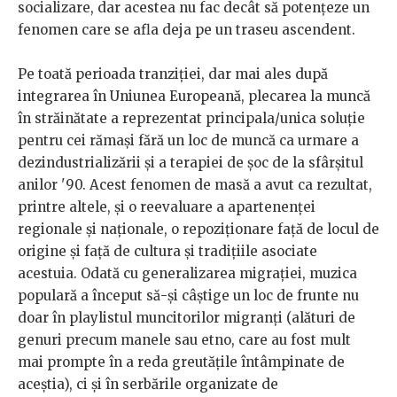
socializare, dar acestea nu fac decât să potențeze un
fenomen care se afla deja pe un traseu ascendent.
Pe toată perioada tranziției, dar mai ales după
integrarea în Uniunea Europeană, plecarea la muncă
în străinătate a reprezentat principala/unica soluție
pentru cei rămași fără un loc de muncă ca urmare a
dezindustrializării și a terapiei de șoc de la sfârșitul
anilor '90. Acest fenomen de masă a avut ca rezultat,
printre altele, și o reevaluare a apartenenței
regionale și naționale, o repoziționare față de locul de
origine și față de cultura și tradițiile asociate
acestuia. Odată cu generalizarea migrației, muzica
populară a început să-și câștige un loc de frunte nu
doar în playlistul muncitorilor migranți (alături de
genuri precum manele sau etno, care au fost mult
mai prompte în a reda greutățile întâmpinate de
aceștia), ci și în serbările organizate de