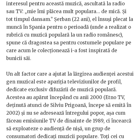
interesul pentru această muzică, ascultată la radio
sau TV: „mie îmi plăcea mult populara… de mică. Și
tot timpul dansam.” Șerban (22 ani), el însuși plecat la
muncă în Spania pentru o perioadă (unde a realizat o
rubrică cu muzică populară la un radio românesc),
spune că dragostea sa pentru costumele populare pe
care acum le colecționează i-a fost inspirată de
bunicii săi.
Un alt factor care a ajutat la lărgirea audienței acestui
gen muzical este apariția televiziunilor de profil,
dedicate exclusiv difuzării de muzică populară.
Acestea au apărut începând cu anii 2000 (Etno TV,
deținută atunci de Silviu Prigoană, începe să emită în
2002) și nu se adresează întregului popor, așa cum
făceau emisiunile TV de dinainte de 1989, ci încearcă
să exploateze o audiență de nișă, un grup de
consumatori dedicați muzicii populare. Toți cei cu