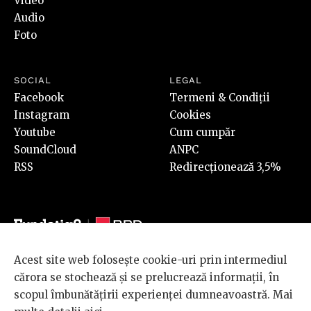
Video
Audio
Foto
SOCIAL
LEGAL
Facebook
Termeni & Condiții
Instagram
Cookies
Youtube
Cum cumpăr
SoundCloud
ANPC
RSS
Redirecționează 3,5%
Acest site web folosește cookie-uri prin intermediul
© 2026 BRD Groupe Société Générale, toate drepturile rezervate.
cărora se stochează și se prelucrează informații, în
Scena 9 este un proiect sustinut de
BRD GROUPE SOCIÉTÉ
scopul îmbunătățirii experienței dumneavoastră. Mai
GÉNÉRALE
.