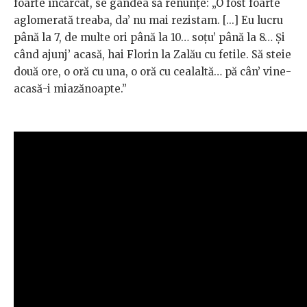
foarte încărcat, se gândea să renunțe: „O fost foarte
aglomerată treaba, da’ nu mai rezistam. [...] Eu lucru
până la 7, de multe ori până la 10… soțu’ până la 8… Și
când ajunj’ acasă, hai Florin la Zalău cu fetile. Să steie
două ore, o oră cu una, o oră cu cealaltă… pă cân’ vine-
acasă-i miazănoapte.”