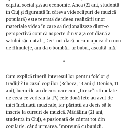
capital social și/sau economic. Anca (21 ani, studentă
în Cluj și figurantă în câteva videoclipuri de muzică
populară) este tentată de ideea realizării unor
materiale video în care să ficționalizeze dintr-o
perspectivă comică aspecte din viața cotidiană a
satului său natal: „Deci noi dacă ne-am apuca din nou
de filmulețe, am da o bombă… ar bubui, ascultă-mă.”
*
Cum explică tinerii interesul lor pentru folclor și
tradiții? În cazul copiilor (Rebeca, 13 ani și Denisa, 11
ani), lucrurile au decurs oarecum „firesc”: stimulate
de ceea ce vedeau la TV, cele două fete au avut de
mici înclinații muzicale, iar părinții au decis să le
înscrie la cursuri de muzică. Mădălina (21 ani,
studentă în Cluj), e pasionată de cântat tot din
copilărie, când urmărea, împreună cu bunicii,