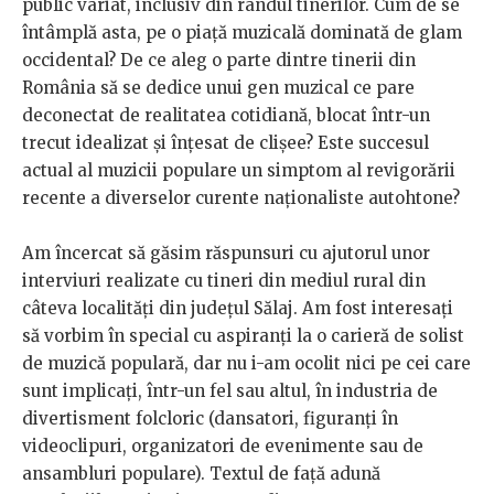
public variat, inclusiv din rândul tinerilor. Cum de se
întâmplă asta, pe o piață muzicală dominată de glam
occidental? De ce aleg o parte dintre tinerii din
România să se dedice unui gen muzical ce pare
deconectat de realitatea cotidiană, blocat într-un
trecut idealizat și înțesat de clișee? Este succesul
actual al muzicii populare un simptom al revigorării
recente a diverselor curente naționaliste autohtone?
Am încercat să găsim răspunsuri cu ajutorul unor
interviuri realizate cu tineri din mediul rural din
câteva localități din județul Sălaj. Am fost interesați
să vorbim în special cu aspiranți la o carieră de solist
de muzică populară, dar nu i-am ocolit nici pe cei care
sunt implicați, într-un fel sau altul, în industria de
divertisment folcloric (dansatori, figuranți în
videoclipuri, organizatori de evenimente sau de
ansambluri populare). Textul de față adună