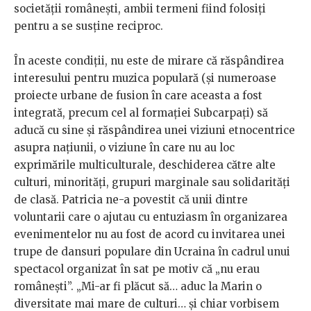
societății românești, ambii termeni fiind folosiți
pentru a se susține reciproc.
În aceste condiții, nu este de mirare că răspândirea
interesului pentru muzica populară (și numeroase
proiecte urbane de fusion în care aceasta a fost
integrată, precum cel al formației Subcarpați) să
aducă cu sine și răspândirea unei viziuni etnocentrice
asupra națiunii, o viziune în care nu au loc
exprimările multiculturale, deschiderea către alte
culturi, minorități, grupuri marginale sau solidarități
de clasă. Patricia ne-a povestit că unii dintre
voluntarii care o ajutau cu entuziasm în organizarea
evenimentelor nu au fost de acord cu invitarea unei
trupe de dansuri populare din Ucraina în cadrul unui
spectacol organizat în sat pe motiv că „nu erau
românești”. „Mi-ar fi plăcut să… aduc la Marin o
diversitate mai mare de culturi… și chiar vorbisem