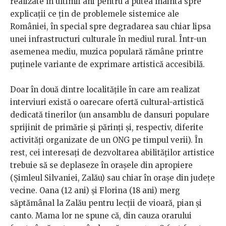
realizate în ultimii ani pentru a putea înainta spre
explicații ce țin de problemele sistemice ale
României, în special spre degradarea sau chiar lipsa
unei infrastructuri culturale în mediul rural. Într-un
asemenea mediu, muzica populară rămâne printre
puținele variante de exprimare artistică accesibilă.
Doar în două dintre localitățile în care am realizat
interviuri există o oarecare ofertă cultural-artistică
dedicată tinerilor (un ansamblu de dansuri populare
sprijinit de primărie și părinți și, respectiv, diferite
activități organizate de un ONG pe timpul verii). În
rest, cei interesați de dezvoltarea abilităților artistice
trebuie să se deplaseze în orașele din apropiere
(Șimleul Silvaniei, Zalău) sau chiar în orașe din județe
vecine. Oana (12 ani) și Florina (18 ani) merg
săptămânal la Zalău pentru lecții de vioară, pian și
canto. Mama lor ne spune că, din cauza orarului