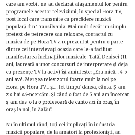
care am vorbit ne-au declarat atașamentul lor pentru
programele acestor televiziuni, în special Hora TV,
post local care transmite cu precădere muzică
populară din Transilvania. Mai mult decât un simplu
pretext de petrecere sau relaxare, contactul cu
muzica de pe Hora TV a reprezentat pentru o parte
dintre cei intervievați ocazia care le-a facilitat
manifestarea înclinațiilor muzicale. Tatăl Denisei (11
ani, laureată a unor concursuri de interpretare și deja
cu prezențe TV la activ) își amintește: „Era mică… 4-5
ani avé. Mergea televizorul foarte mult la noi pe
Hora, pe Hora TV… și… tot timpu’ dansa, cânta. Ș-am
zis hai să-ncercăm. Și când o fost de 5 ani am încercat
ș-am dus-o la o profesoară de canto aci în oraș, în
oraș la noi, în Zalău”.
Nu în ultimul rând, toți cei implicați în industria
muzicii populare, de la amatori la profesioniști, au