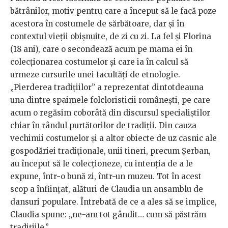
bătrânilor, motiv pentru care a început să le facă poze
acestora în costumele de sărbătoare, dar și în
contextul vieții obișnuite, de zi cu zi. La fel și Florina
(18 ani), care o secondează acum pe mama ei în
colecționarea costumelor și care ia în calcul să
urmeze cursurile unei facultăți de etnologie.
„Pierderea tradițiilor” a reprezentat dintotdeauna
una dintre spaimele folcloristicii românești, pe care
acum o regăsim coborâtă din discursul specialiștilor
chiar în rândul purtătorilor de tradiții. Din cauza
vechimii costumelor și a altor obiecte de uz casnic ale
gospodăriei tradiționale, unii tineri, precum Șerban,
au început să le colecționeze, cu intenția de a le
expune, într-o bună zi, într-un muzeu. Tot în acest
scop a înființat, alături de Claudia un ansamblu de
dansuri populare. Întrebată de ce a ales să se implice,
Claudia spune: „ne-am tot gândit… cum să păstrăm
tradițiile.”