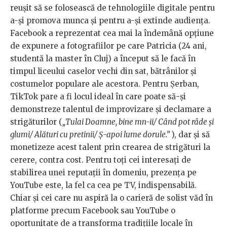
reușit să se folosească de tehnologiile digitale pentru
a-și promova munca și pentru a-și extinde audiența.
Facebook a reprezentat cea mai la îndemână opțiune
de expunere a fotografiilor pe care Patricia (24 ani,
studentă la master în Cluj) a început să le facă în
timpul liceului caselor vechi din sat, bătrânilor și
costumelor populare ale acestora. Pentru Șerban,
TikTok pare a fi locul ideal în care poate să-și
demonstreze talentul de improvizare și declamare a
strigăturilor (
„Tulai Doamne, bine mn-ii/ Când pot râde și
glumi/ Alături cu pretinii/ Ș-apoi lume dorule.”
), dar și să
monetizeze acest talent prin crearea de strigături la
cerere, contra cost. Pentru toți cei interesați de
stabilirea unei reputații în domeniu, prezența pe
YouTube este, la fel ca cea pe TV, indispensabilă.
Chiar și cei care nu aspiră la o carieră de solist văd în
platforme precum Facebook sau YouTube o
oportunitate de a transforma tradițiile locale în