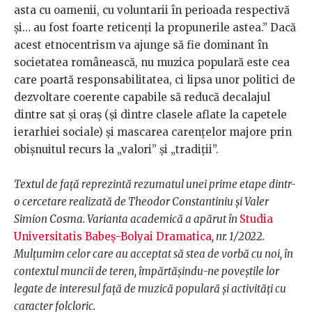
asta cu oamenii, cu voluntarii în perioada respectivă
și… au fost foarte reticenți la propunerile astea.” Dacă
acest etnocentrism va ajunge să fie dominant în
societatea românească, nu muzica populară este cea
care poartă responsabilitatea, ci lipsa unor politici de
dezvoltare coerente capabile să reducă decalajul
dintre sat și oraș (și dintre clasele aflate la capetele
ierarhiei sociale) și mascarea carențelor majore prin
obișnuitul recurs la „valori” și „tradiții”.
Textul de față reprezintă rezumatul unei prime etape dintr-
o cercetare realizată de Theodor Constantiniu și Valer
Simion Cosma. Varianta academică a apărut în
Studia
Universitatis Babeș-Bolyai Dramatica
, nr. 1/2022.
Mulțumim celor care au acceptat să stea de vorbă cu noi, în
contextul muncii de teren, împărtășindu-ne poveștile lor
legate de interesul față de muzică populară și activități cu
caracter folcloric.