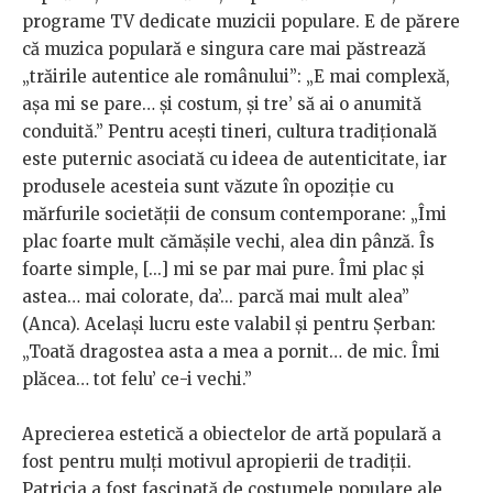
programe TV dedicate muzicii populare. E de părere
că muzica populară e singura care mai păstrează
„trăirile autentice ale românului”: „E mai complexă,
așa mi se pare… și costum, și tre’ să ai o anumită
conduită.” Pentru acești tineri, cultura tradițională
este puternic asociată cu ideea de autenticitate, iar
produsele acesteia sunt văzute în opoziție cu
mărfurile societății de consum contemporane: „Îmi
plac foarte mult cămășile vechi, alea din pânză. Îs
foarte simple, [...] mi se par mai pure. Îmi plac și
astea… mai colorate, da’... parcă mai mult alea”
(Anca). Același lucru este valabil și pentru Șerban:
„Toată dragostea asta a mea a pornit… de mic. Îmi
plăcea… tot felu’ ce-i vechi.”
Aprecierea estetică a obiectelor de artă populară a
fost pentru mulți motivul apropierii de tradiții.
Patricia a fost fascinată de costumele populare ale