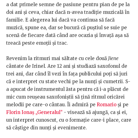
a dat primele semne de pasiune pentru pian de pe la
doi ani și ceva, chiar dacă n-avea tradiție muzicală în
familie. E alegerea lui dacă va continua să facă
muzică, spune ea, dar se bucură că puștiul se suie pe
scenă de fiecare dată când are ocazia și învață așa să
treacă peste emoții și trac.
Revenim la ritmuri mai săltate cu cele două
Jiene
cântate de Irinel. Are 12 ani și studiază saxofonul de
trei ani, dar când îl vezi în fața publicului poți să juri
că e interpret cu state vechi pe la nunți și cumetrii. S-
a apucat de instrumentul ăsta pentru că i-a plăcut de
mic cum reușeau saxofoniștii să țină ritmul oricărei
melodii pe care-o cântau. Îi admiră pe
Romario
și pe
Florin Ionaș „Generalul”
- visează să ajungă, ca și ei,
un interpret cunoscut, cu o formație care-i place, care
să câștige din nunți și evenimente.