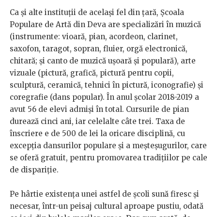
Ca și alte instituții de același fel din țară, Școala
Populare de Artă din Deva are specializări în muzică
(instrumente: vioară, pian, acordeon, clarinet,
saxofon, taragot, sopran, fluier, orgă electronică,
chitară; și canto de muzică uşoară și populară), arte
vizuale (pictură, grafică, pictură pentru copii,
sculptură, ceramică, tehnici în pictură, iconografie) și
coregrafie (dans popular). În anul școlar 2018-2019 a
avut 56 de elevi admiși în total. Cursurile de pian
durează cinci ani, iar celelalte câte trei. Taxa de
înscriere e de 500 de lei la oricare disciplină, cu
excepția dansurilor populare și a meșteșugurilor, care
se oferă gratuit, pentru promovarea tradițiilor pe cale
de dispariție.
Pe hârtie existența unei astfel de școli sună firesc și
necesar, într-un peisaj cultural aproape pustiu, odată