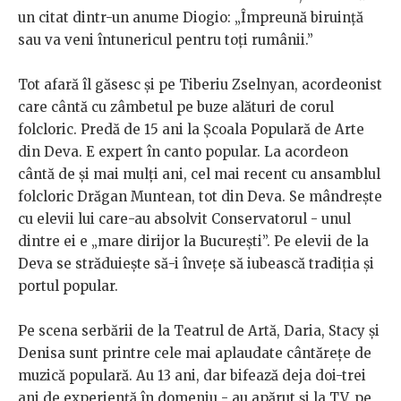
un citat dintr-un anume Diogio: „Împreună biruință
sau va veni întunericul pentru toți rumânii.”
Tot afară îl găsesc și pe Tiberiu Zselnyan, acordeonist
care cântă cu zâmbetul pe buze alături de corul
folcloric. Predă de 15 ani la Școala Populară de Arte
din Deva. E expert în canto popular. La acordeon
cântă de și mai mulți ani, cel mai recent cu ansamblul
folcloric Drăgan Muntean, tot din Deva. Se mândrește
cu elevii lui care-au absolvit Conservatorul - unul
dintre ei e „mare dirijor la București”. Pe elevii de la
Deva se străduiește să-i învețe să iubească tradiția și
portul popular.
Pe scena serbării de la Teatrul de Artă, Daria, Stacy și
Denisa sunt printre cele mai aplaudate cântărețe de
muzică populară. Au 13 ani, dar bifează deja doi-trei
ani de experiență în domeniu - au apărut și la TV, pe