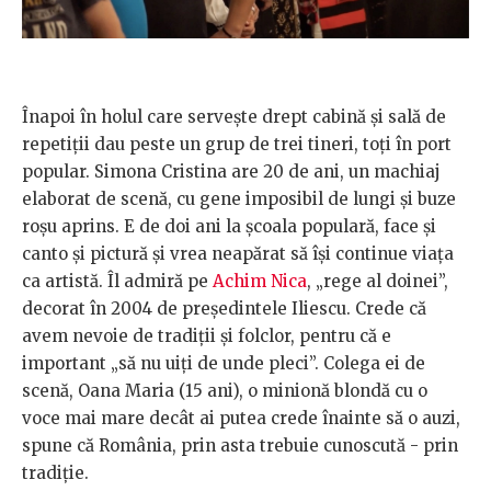
Înapoi în holul care servește drept cabină și sală de
repetiții dau peste un grup de trei tineri, toți în port
popular. Simona Cristina are 20 de ani, un machiaj
elaborat de scenă, cu gene imposibil de lungi și buze
roșu aprins. E de doi ani la școala populară, face și
canto și pictură și vrea neapărat să își continue viața
ca artistă. Îl admiră pe
Achim Nica
, „rege al doinei”,
decorat în 2004 de președintele Iliescu. Crede că
avem nevoie de tradiții și folclor, pentru că e
important „să nu uiți de unde pleci”. Colega ei de
scenă, Oana Maria (15 ani), o minionă blondă cu o
voce mai mare decât ai putea crede înainte să o auzi,
spune că România, prin asta trebuie cunoscută - prin
tradiție.