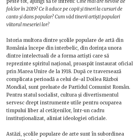
peste tot, ajungi să te întrebi:
Cine mai are nevoie de
folclor în 2019? Ce îi aduce pe copii și tineri la cursuri de
canto și dans popular? Cum văd tinerii artiști populari
viitorul meseriei lor?
Istoria multora dintre școlile populare de artă din
România începe din interbelic, din dorința unora
dintre intelectuali de a forma artiști care să
reprezinte spiritul național, proaspăt instaurat oficial
prin Marea Unire de la 1918. După ce traversează
complicata perioadă a celui de-al Doilea Război
Mondial, sunt preluate de Partidul Comunist Român.
Pentru statul socialist, cultura și divertismentul
servesc drept instrumente utile pentru ocuparea
timpului liber al cetățenilor, într-un cadru
instituționalizat, aliniat ideologiei oficiale.
Astăzi, școlile populare de arte sunt în subordinea