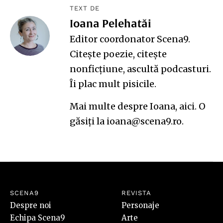
TEXT DE
Ioana Pelehatăi
Editor coordonator Scena9.
Citește poezie, citește
nonficțiune, ascultă podcasturi.
Îi plac mult pisicile.
Mai multe despre Ioana,
aici
. O
găsiți la ioana@scena9.ro.
SCENA9
REVISTA
Despre noi
Personaje
Echipa Scena9
Arte