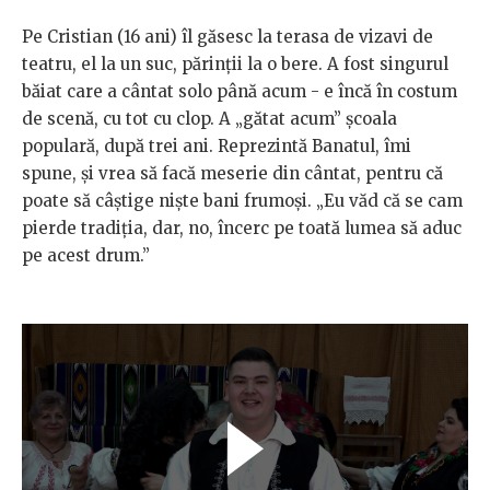
Pe Cristian (16 ani) îl găsesc la terasa de vizavi de
teatru, el la un suc, părinții la o bere. A fost singurul
băiat care a cântat solo până acum - e încă în costum
de scenă, cu tot cu clop. A „gătat acum” școala
populară, după trei ani. Reprezintă Banatul, îmi
spune, și vrea să facă meserie din cântat, pentru că
poate să câștige niște bani frumoși. „Eu văd că se cam
pierde tradiția, dar, no, încerc pe toată lumea să aduc
pe acest drum.”