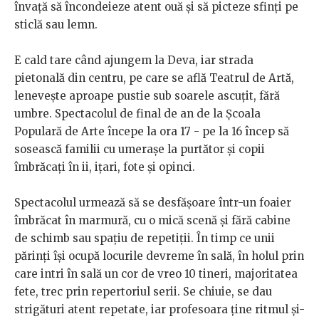
învață să încondeieze atent ouă și să picteze sfinți pe
sticlă sau lemn.
E cald tare când ajungem la Deva, iar strada
pietonală din centru, pe care se află Teatrul de Artă,
lenevește aproape pustie sub soarele ascuțit, fără
umbre. Spectacolul de final de an de la Școala
Populară de Arte începe la ora 17 - pe la 16 încep să
sosească familii cu umerașe la purtător și copii
îmbrăcați în ii, ițari, fote și opinci.
Spectacolul urmează să se desfășoare într-un foaier
îmbrăcat în marmură, cu o mică scenă și fără cabine
de schimb sau spațiu de repetiții. În timp ce unii
părinți își ocupă locurile devreme în sală, în holul prin
care intri în sală un cor de vreo 10 tineri, majoritatea
fete, trec prin repertoriul serii. Se chiuie, se dau
strigături atent repetate, iar profesoara ține ritmul și-