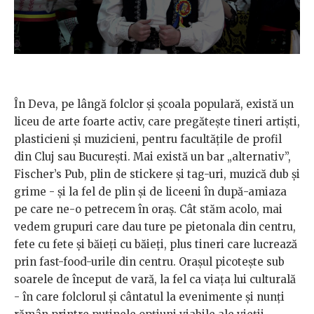
În Deva, pe lângă folclor și școala populară, există un
liceu de arte foarte activ, care pregătește tineri artiști,
plasticieni și muzicieni, pentru facultățile de profil
din Cluj sau București. Mai există un bar „alternativ”,
Fischer’s Pub, plin de stickere și tag-uri, muzică dub și
grime - și la fel de plin și de liceeni în după-amiaza
pe care ne-o petrecem în oraș. Cât stăm acolo, mai
vedem grupuri care dau ture pe pietonala din centru,
fete cu fete și băieți cu băieți, plus tineri care lucrează
prin fast-food-urile din centru. Orașul picotește sub
soarele de început de vară, la fel ca viața lui culturală
- în care folclorul și cântatul la evenimente și nunți