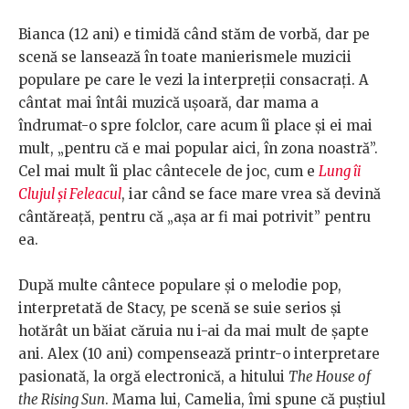
Bianca (12 ani) e timidă când stăm de vorbă, dar pe
scenă se lansează în toate manierismele muzicii
populare pe care le vezi la interpreții consacrați. A
cântat mai întâi muzică ușoară, dar mama a
îndrumat-o spre folclor, care acum îi place și ei mai
mult, „pentru că e mai popular aici, în zona noastră”.
Cel mai mult îi plac cântecele de joc, cum e
Lung îi
Clujul și Feleacul
, iar când se face mare vrea să devină
cântăreață, pentru că „așa ar fi mai potrivit” pentru
ea.
După multe cântece populare și o melodie pop,
interpretată de Stacy, pe scenă se suie serios și
hotărât un băiat căruia nu i-ai da mai mult de șapte
ani. Alex (10 ani) compensează printr-o interpretare
pasionată, la orgă electronică, a hitului
The House of
the Rising Sun
. Mama lui, Camelia, îmi spune că puștiul