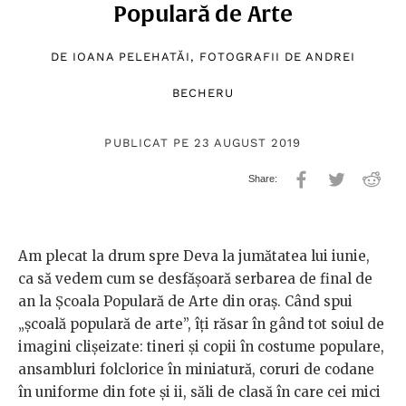
Populară de Arte
DE
IOANA PELEHATĂI
, FOTOGRAFII DE
ANDREI
BECHERU
PUBLICAT PE 23 AUGUST 2019
Am plecat la drum spre Deva la jumătatea lui iunie,
ca să vedem cum se desfășoară serbarea de final de
an la Școala Populară de Arte din oraș. Când spui
„școală populară de arte”, îți răsar în gând tot soiul de
imagini clișeizate: tineri și copii în costume populare,
ansambluri folclorice în miniatură, coruri de codane
în uniforme din fote și ii, săli de clasă în care cei mici