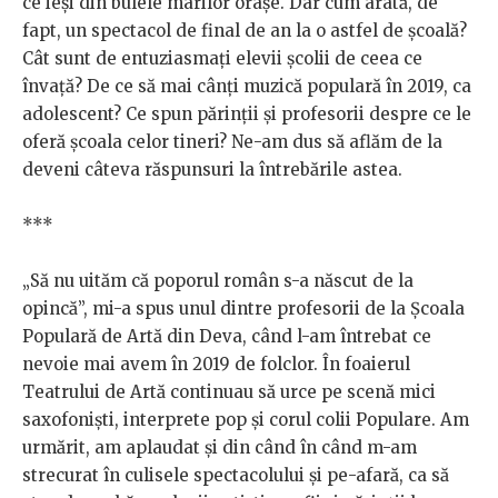
ce ieși din bulele marilor orașe. Dar cum arată, de
fapt, un spectacol de final de an la o astfel de școală?
Cât sunt de entuziasmați elevii școlii de ceea ce
învață? De ce să mai cânți muzică populară în 2019, ca
adolescent? Ce spun părinții și profesorii despre ce le
oferă școala celor tineri? Ne-am dus să aflăm de la
deveni câteva răspunsuri la întrebările astea.
***
„Să nu uităm că poporul român s-a născut de la
opincă”, mi-a spus unul dintre profesorii de la Școala
Populară de Artă din Deva, când l-am întrebat ce
nevoie mai avem în 2019 de folclor. În foaierul
Teatrului de Artă continuau să urce pe scenă mici
saxofoniști, interprete pop și corul colii Populare. Am
urmărit, am aplaudat și din când în când m-am
strecurat în culisele spectacolului și pe-afară, ca să