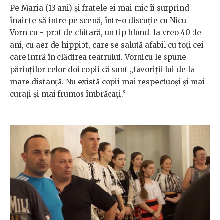
Pe Maria (13 ani) și fratele ei mai mic îi surprind
înainte să intre pe scenă, într-o discuție cu Nicu
Vornicu - prof de chitară, un tip blond la vreo 40 de
ani, cu aer de hippiot, care se salută afabil cu toți cei
care intră în clădirea teatrului. Vornicu le spune
părinților celor doi copii că sunt „favoriții lui de la
mare distanță. Nu există copii mai respectuoși și mai
curați și mai frumos îmbrăcați.”