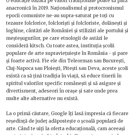
O educație bazată pe valori tradiționale poate să pară
anacronică în 2019. Naționalismul și protocronismul
epocii comuniste ne-au supra-saturat pe toți cu
tezaure folclorice, folcloriști și folcloriste, dolănești și
loghine, cântări ale României și stilizări ale portului și
meșteșugurilor, pe care etnologii de astăzi le
consideră kitsch. Cu toate astea, instituția școlii
populare de arte supraviețuiește în România - și pare
și foarte activă. Fie ele din Teleorman sau București,
Cluj-Napoca sau Ploiești, Pitești sau Deva, aceste școli
există ca să țină tradiția în viață, să educe tinerii în
spiritul valorilor specific românești și să asigure și
divertisment, adeseori în orașe și sate unde prea
multe alte alternative nu există.
La o primă căutare, Google îți lasă impresia că fiecare
reședință de județ adăpostește o școală populară de
arte. Când te uiți la oferta educațională, cam aceeași