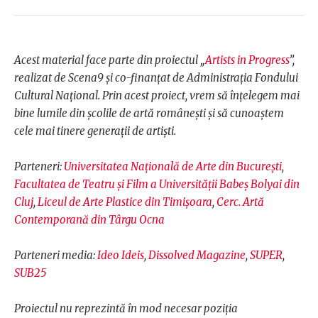
Acest material face parte din proiectul „
Artists in Progress
”,
realizat de Scena9 și co-finanțat de Administrația Fondului
Cultural Național. Prin acest proiect, vrem să înțelegem mai
bine lumile din școlile de artă românești și să cunoaștem
cele mai tinere generații de artiști.
Parteneri:
Universitatea Națională de Arte din București
,
Facultatea de Teatru și Film a Universității Babeș Bolyai din
Cluj
,
Liceul de Arte Plastice din Timișoara
,
Cerc. Artă
Contemporană din Târgu Ocna
Parteneri media:
Ideo Ideis
,
Dissolved Magazine
,
SUPER
,
SUB25
Proiectul nu reprezintă în mod necesar poziţia