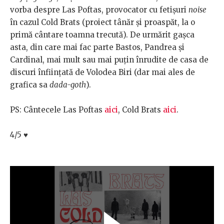
vorba despre Las Poftas, provocator cu fetișuri
noise
în cazul Cold Brats (proiect tânăr și proaspăt, la o
primă cântare toamna trecută). De urmărit gașca
asta, din care mai fac parte Bastos, Pandrea și
Cardinal, mai mult sau mai puțin înrudite de casa de
discuri înființată de Volodea Biri (dar mai ales de
grafica sa
dada-goth
).
PS: Cântecele Las Poftas
aici
, Cold Brats
aici
.
4/5
♥