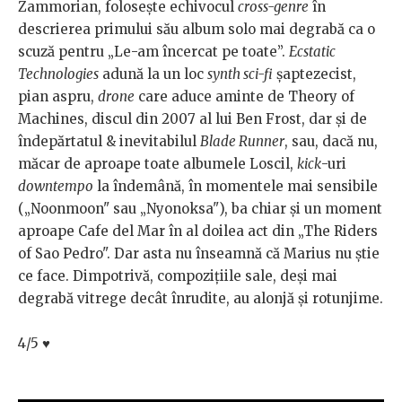
Zammorian, folosește echivocul
cross-genre
în
descrierea primului său album solo mai degrabă ca o
scuză pentru „Le-am încercat pe toate”.
Ecstatic
Technologies
adună la un loc
synth sci-fi
șaptezecist,
pian aspru,
drone
care aduce aminte de Theory of
Machines, discul din 2007 al lui Ben Frost, dar și de
îndepărtatul & inevitabilul
Blade Runner
, sau, dacă nu,
măcar de aproape toate albumele Loscil,
kick
-uri
downtempo
la îndemână, în momentele mai sensibile
(„Noonmoon" sau „Nyonoksa"), ba chiar și un moment
aproape Cafe del Mar în al doilea act din „The Riders
of Sao Pedro". Dar asta nu înseamnă că Marius nu știe
ce face. Dimpotrivă, compozițiile sale, deși mai
degrabă vitrege decât înrudite, au alonjă și rotunjime.
4/5
♥