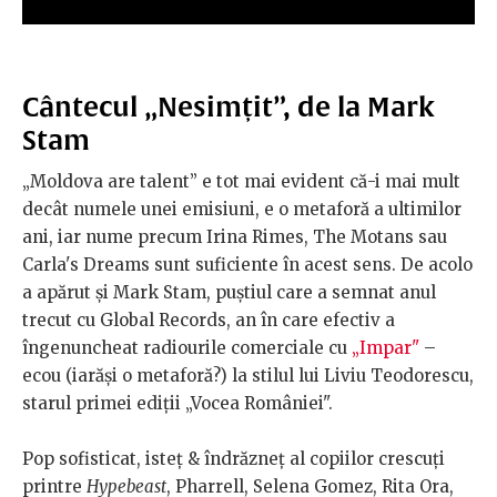
Cântecul „Nesimțit”, de la Mark
Stam
„Moldova are talent” e tot mai evident că-i mai mult
decât numele unei emisiuni, e o metaforă a ultimilor
ani, iar nume precum Irina Rimes, The Motans sau
Carla's Dreams sunt suficiente în acest sens. De acolo
a apărut și Mark Stam, puștiul care a semnat anul
trecut cu Global Records, an în care efectiv a
îngenuncheat radiourile comerciale cu
„Impar"
–
ecou (iarăși o metaforă?) la stilul lui Liviu Teodorescu,
starul primei ediții „Vocea României".
Pop sofisticat, isteț & îndrăzneț al copiilor crescuți
printre
Hypebeast
, Pharrell, Selena Gomez, Rita Ora,