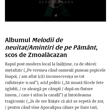
Albumul
Melodii de
neuitat/Amintiri de pe Pământ
,
scos de Zmoalăcazan
Rapul post-modern local la înălțime, ca de obicei:
metafizic („Pe vremea când oamenii puneau popicele
înapoi, / am aflat (că) inconsecvența se tot
cuibărește-n noi"), acid politic („Să moară fiicele fete
zglobii, / ce aleargă pe câmpii / după un fluture
imens, / care-i sifon la caralii") și întotdeauna
tragicomic („24 de ore liniște că aici se repetă de zor,
/ pentru când vine Apocalipsa călare pe fiare tari,