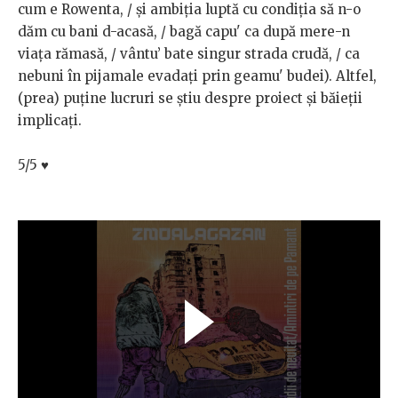
cum e Rowenta, / și ambiția luptă cu condiția să n-o
dăm cu bani d-acasă, / bagă capu' ca după mere-n
viața rămasă, / vântu’ bate singur strada crudă, / ca
nebuni în pijamale evadați prin geamu' budei). Altfel,
(prea) puține lucruri se știu despre proiect și băieții
implicați.
5/5
♥