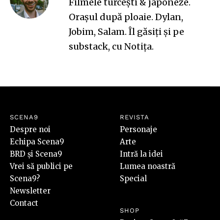
Filmele turcești & japoneze.
Orașul după ploaie. Dylan,
Jobim, Salam.
Îl găsiți și pe
substack, cu
Notița
.
SCENA9
REVISTA
Despre noi
Personaje
Echipa Scena9
Arte
BRD și Scena9
Intră la idei
Vrei să publici pe
Lumea noastră
Scena9?
Special
Newsletter
Contact
SHOP