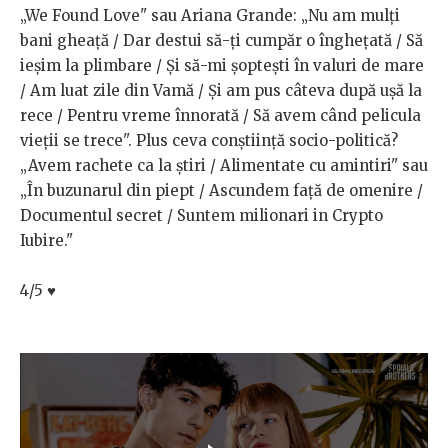
„We Found Love" sau Ariana Grande: „Nu am mulți
bani gheață / Dar destui să-ți cumpăr o înghețată / Să
ieșim la plimbare / Și să-mi șoptești în valuri de mare
/ Am luat zile din Vamă / Și am pus câteva după ușă la
rece / Pentru vreme înnorată / Să avem când pelicula
vieții se trece". Plus ceva conștiință socio-politică?
„Avem rachete ca la știri / Alimentate cu amintiri" sau
„În buzunarul din piept / Ascundem față de omenire /
Documentul secret / Suntem milionari in Crypto
Iubire."
4/5
♥