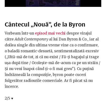
Cântecul „Nouă”, de la Byron
Vorbeam într-un
episod mai vechi
despre virajul
către
Adult Contemporary
al lui Dan Byron & Co., iar al
doilea single din ultima vreme vine ca o confirmare,
o baladă romantic-desuetă, sentimentalizată excesiv
(„Uită-mă de tot, zi că nu exist / Fă-ți bagajul și trage
ușa după tine / Ocolește-mă de-acum ca pe un străin /
Și nu veni înapoi când ți-o fi mai greu"). Cu puțină
îndrăzneală la compoziție, byron poate cuceri
fulgerător radiourile comerciale. Ar fi păcat să nu
încerce.
2/5
♥