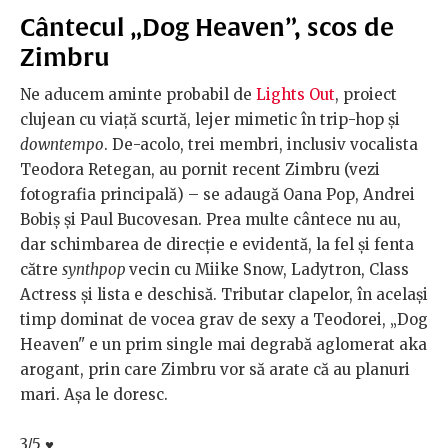
Cântecul „Dog Heaven”, scos de
Zimbru
Ne aducem aminte probabil de
Lights Out
, proiect
clujean cu viață scurtă, lejer mimetic în trip-hop și
downtempo
. De-acolo, trei membri, inclusiv vocalista
Teodora Retegan, au pornit recent Zimbru (vezi
fotografia principală) – se adaugă Oana Pop, Andrei
Bobiș și Paul Bucovesan. Prea multe cântece nu au,
dar schimbarea de direcție e evidentă, la fel și fenta
către
synthpop
vecin cu Miike Snow, Ladytron, Class
Actress și lista e deschisă. Tributar clapelor, în același
timp dominat de vocea grav de sexy a Teodorei, „Dog
Heaven" e un prim single mai degrabă aglomerat aka
arogant, prin care Zimbru vor să arate că au planuri
mari. Așa le doresc.
3/5
♥