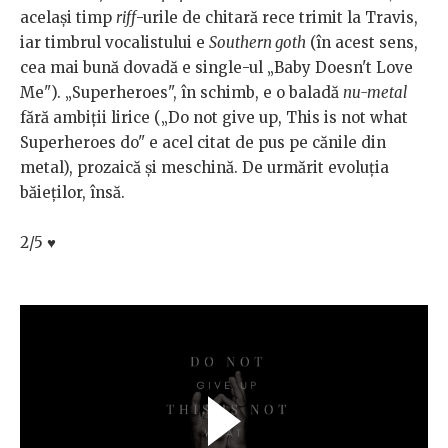
același timp
riff
-urile de chitară rece trimit la Travis,
iar timbrul vocalistului e
Southern goth
(în acest sens,
cea mai bună dovadă e single-ul „Baby Doesn't Love
Me"). „Superheroes", în schimb, e o baladă
nu-metal
fără ambiții lirice („Do not give up, This is not what
Superheroes do" e acel citat de pus pe cănile din
metal), prozaică și meschină. De urmărit evoluția
băieților, însă.
2/5
♥