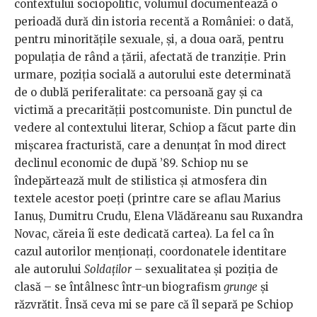
contextului sociopolitic, volumul documentează o
perioadă dură din istoria recentă a României: o dată,
pentru minoritățile sexuale, și, a doua oară, pentru
populația de rând a țării, afectată de tranziție. Prin
urmare, poziția socială a autorului este determinată
de o dublă periferalitate: ca persoană gay și ca
victimă a precarității postcomuniste. Din punctul de
vedere al contextului literar, Schiop a făcut parte din
mișcarea fracturistă, care a denunțat în mod direct
declinul economic de după ’89. Schiop nu se
îndepărtează mult de stilistica și atmosfera din
textele acestor poeți (printre care se aflau Marius
Ianuș, Dumitru Crudu, Elena Vlădăreanu sau Ruxandra
Novac, căreia îi este dedicată cartea). La fel ca în
cazul autorilor menționați, coordonatele identitare
ale autorului
Soldaților
– sexualitatea și poziția de
clasă – se întâlnesc într-un biografism
grunge
și
răzvrătit. Însă ceva mi se pare că îl separă pe Schiop