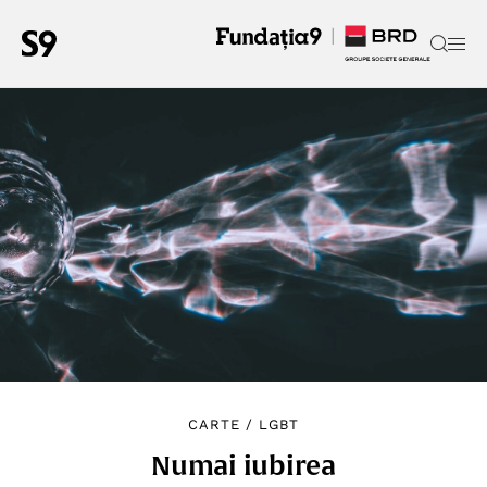
CARTE
/
LGBT
Numai iubirea