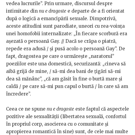
vedea lucrurile”. Prin urmare, discursul despre
intimitate din
nu e dragoste
e departe de a fi orientat
după o logică a emancipării sexuale. Dimpotrivă,
aceste atitudini sunt parodiate, uneori cu rea-voința
unei homofobii internalizate: „În fiecare scorbură era
așezată o persoană Gay. // Dacă se crăpa o piatră,
repede era adusă / și pusă acolo o persoană Gay”. De
fapt, dragostea pe care o urmărește „naratorul”
poeziilor este una domestică, securizantă: „cineva să
aibă grijă de mine, / să-mi dea bani de țigări să-mi
dea să mănânc”, „că am găsit în fine o burtă mare și
caldă / pe care să-mi pun capul o burtă / în care să am
încredere”.
Ceea ce ne spune
nu e dragoste
este faptul că aspectele
pozitive ale sexualității (libertatea sexuală, confortul
în propriul corp, asocierea cu o comunitate și
apropierea romantică în sine) sunt, de cele mai multe