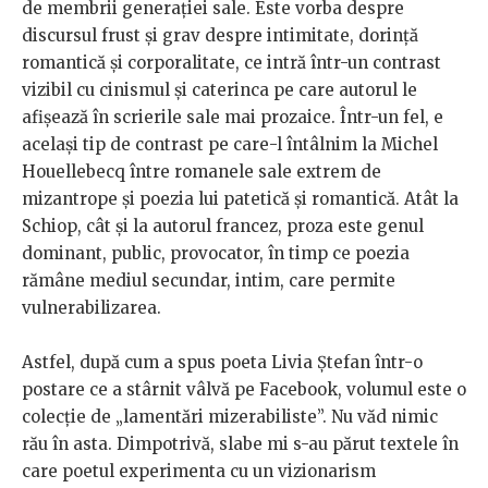
de membrii generației sale. Este vorba despre
discursul frust și grav despre intimitate, dorință
romantică și corporalitate, ce intră într-un contrast
vizibil cu cinismul și caterinca pe care autorul le
afișează în scrierile sale mai prozaice. Într-un fel, e
același tip de contrast pe care-l întâlnim la Michel
Houellebecq între romanele sale extrem de
mizantrope și poezia lui patetică și romantică. Atât la
Schiop, cât și la autorul francez, proza este genul
dominant, public, provocator, în timp ce poezia
rămâne mediul secundar, intim, care permite
vulnerabilizarea.
Astfel, după cum a spus poeta Livia Ștefan într-o
postare ce a stârnit vâlvă pe Facebook, volumul este o
colecție de „lamentări mizerabiliste”. Nu văd nimic
rău în asta. Dimpotrivă, slabe mi s-au părut textele în
care poetul experimenta cu un vizionarism