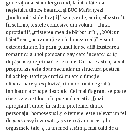
generațional și underground, la întretăierea
neșlefuită dintre beatnici și BUG Mafia (vezi
„[mulțumiri și dedicații]” sau „verde, auriu, albastru”).
În schimb, textele confesive din volum – „[mai
apropiați]”, „tristețea mea de bărbat urît”, „2001: un
băiat” sau „pe cameră sau în lumea reală” – sunt
extraordinare. În prim-planul lor se află frustrarea
romantică a unei persoane gay care încearcă să își
depășească reprimările sexuale. Cu toate astea, sexul
propriu-zis este doar secundar în structura poeticii
lui Schiop. Dorința erotică nu are o funcție
eliberatoare și explozivă, ci un rol mai degrabă
inhibator, aproape despotic. Cel mai flagrant se poate
observa acest lucru în poemul narativ „[mai
apropiați]”, unde, în cadrul prieteniei dintre
personajul homosexual și o femeie, este relevat un fel
de
penis envy
inversat: „aș vrea să am acces / la
orgasmele tale, // la un mod străin și mai cald de a