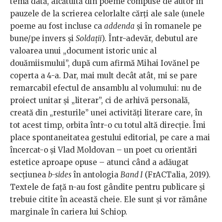
temă dată, alcătuită din poeme compuse de autor în
pauzele de la scrierea celorlalte cărți ale sale (unele
poeme au fost incluse ca
addenda
și în romanele pe
bune/pe invers și
Soldații
). Într-adevăr, debutul are
valoarea unui „document istoric unic al
douămiismului”, după cum afirmă Mihai Iovănel pe
coperta a 4-a. Dar, mai mult decât atât, mi se pare
remarcabil efectul de ansamblu al volumului: nu de
proiect unitar și „literar”, ci de arhivă personală,
creată din „resturile” unei activități literare care, în
tot acest timp, orbita într-o cu totul altă direcție. Îmi
place spontaneitatea gestului editorial, pe care a mai
încercat-o și Vlad Moldovan – un poet cu orientări
estetice aproape opuse – atunci când a adăugat
secțiunea
b-sides
în antologia
Band I
(FrACTalia, 2019).
Textele de față n-au fost gândite pentru publicare și
trebuie citite în această cheie. Ele sunt și vor rămâne
marginale în cariera lui Schiop.