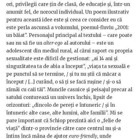
ori, privilegii care țin de clasă, de educație și, într-un
anumit fel, de norocul individual. Un poem ilustrativ
pentru această idee este și ceea ce consider eu că
este perla ascunsă a volumului, poemul-fluviu „2001:
un băiat”. Personajul principal al textului – care poate
sau nu să fie un
alter-ego
al autorului – este un
adolescent din mediul rural, al cărui raport cu propria
sexualitate este dificil de gestionat: „ai 14 ani și
singurătatea ta de abia a început”, „viața ta sexuală e
pe punctul să se termine, / și tu nu știi că măcar a
început / […] curând, o să ți se facă rușine / și-o să
rămâi cu caii tăi”. Muncile casnice și peisajul precar al
satului conturează un univers închis, lipsit de
orizonturi: „dincolo de pereți e întuneric / și în
întuneric alte case, alte lumini, alte familii”. Mi se
pare important că Schiop prezintă aici o „felie de
viață” dintr-o provincie către care centrul nu și-a
întins încă mâna de ajutor
euro-friendly
, unde