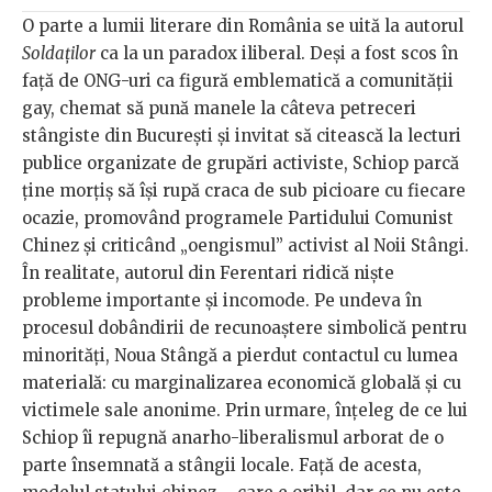
O parte a lumii literare din România se uită la autorul
Soldaților
ca la un paradox iliberal. Deși a fost scos în
față de ONG-uri ca figură emblematică a comunității
gay, chemat să pună manele la câteva petreceri
stângiste din București și invitat să citească la lecturi
publice organizate de grupări activiste, Schiop parcă
ține morțiș să își rupă craca de sub picioare cu fiecare
ocazie, promovând programele Partidului Comunist
Chinez și criticând „oengismul” activist al Noii Stângi.
În realitate, autorul din Ferentari ridică niște
probleme importante și incomode. Pe undeva în
procesul dobândirii de recunoaștere simbolică pentru
minorități, Noua Stângă a pierdut contactul cu lumea
materială: cu marginalizarea economică globală și cu
victimele sale anonime. Prin urmare, înțeleg de ce lui
Schiop îi repugnă anarho-liberalismul arborat de o
parte însemnată a stângii locale. Față de acesta,