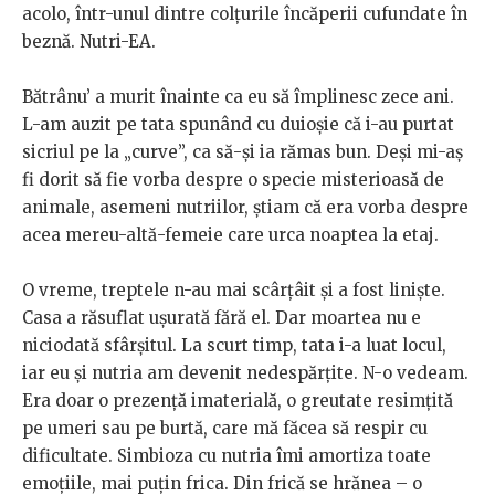
acolo, într-unul dintre colțurile încăperii cufundate în
beznă. Nutri-EA.
Bătrânu’ a murit înainte ca eu să împlinesc zece ani.
L-am auzit pe tata spunând cu duioșie că i-au purtat
sicriul pe la „curve”, ca să-și ia rămas bun. Deși mi-aș
fi dorit să fie vorba despre o specie misterioasă de
animale, asemeni nutriilor, știam că era vorba despre
acea mereu-altă-femeie care urca noaptea la etaj.
O vreme, treptele n-au mai scârțâit și a fost liniște.
Casa a răsuflat ușurată fără el. Dar moartea nu e
niciodată sfârșitul. La scurt timp, tata i-a luat locul,
iar eu și nutria am devenit nedespărțite. N-o vedeam.
Era doar o prezență imaterială, o greutate resimțită
pe umeri sau pe burtă, care mă făcea să respir cu
dificultate. Simbioza cu nutria îmi amortiza toate
emoțiile, mai puțin frica. Din frică se hrănea – o