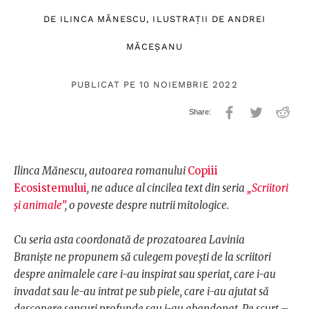
DE
ILINCA MĂNESCU
, ILUSTRAȚII DE
ANDREI
MĂCEȘANU
PUBLICAT PE 10 NOIEMBRIE 2022
Ilinca Mănescu, autoarea romanului
Copiii
Ecosistemului
, ne aduce al cincilea text din seria
„Scriitori
și animale”
, o poveste despre nutrii mitologice.
Cu seria asta coordonată de prozatoarea Lavinia
Braniște ne propunem să culegem povești de la scriitori
despre animalele care i-au inspirat sau speriat, care i-au
invadat sau le-au intrat pe sub piele, care i-au ajutat să
descopere sensuri profunde sau i-au abandonat. Pe scurt –