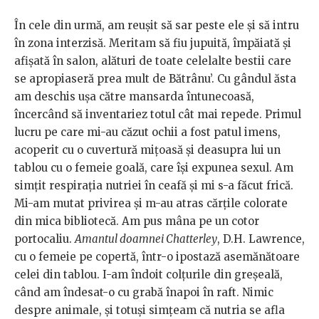
În cele din urmă, am reușit să sar peste ele și să intru
în zona interzisă. Meritam să fiu jupuită, împăiată și
afișată în salon, alături de toate celelalte bestii care
se apropiaseră prea mult de Bătrânu’. Cu gândul ăsta
am deschis ușa către mansarda întunecoasă,
încercând să inventariez totul cât mai repede. Primul
lucru pe care mi-au căzut ochii a fost patul imens,
acoperit cu o cuvertură mițoasă și deasupra lui un
tablou cu o femeie goală, care își expunea sexul. Am
simțit respirația nutriei în ceafă și mi s-a făcut frică.
Mi-am mutat privirea și m-au atras cărțile colorate
din mica bibliotecă. Am pus mâna pe un cotor
portocaliu.
Amantul doamnei Chatterley
, D.H. Lawrence,
cu o femeie pe copertă, într-o ipostază asemănătoare
celei din tablou. I-am îndoit colțurile din greșeală,
când am îndesat-o cu grabă înapoi în raft. Nimic
despre animale, și totuși simțeam că nutria se afla