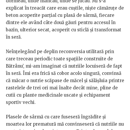
dormeau, unde mâncau, unde se jucau. Mi s-a
explicat în treacăt care erau cuștile, niște cămăruțe de
beton acoperite parțial cu plasă de sârmă, fiecare
dintre ele având câte două găuri pentru accesul în
bazin, ulterior secat, acoperit cu sticlă și transformat
în seră.
Neînțelegând pe deplin reconversia utilitară prin
care treceau periodic toate spațiile construite de
Bătrânu’, mi-am imaginat că nutriile locuiseră de fapt
în seră. Îmi era frică să cobor acolo singură, convinsă
că măcar o nutrie scăpase de măcel și sălășluia printre
rastelele de trei ori mai înalte decât mine, pline de
cutii cu plante medicinale uscate și echipament
sportiv vechi.
Plasele de sârmă cu care fuseseră îngrădite și
moartea lor prematură mă convinseseră că nutriile nu