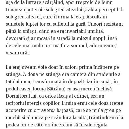
ușa de la intrare scârțâind, apoi treptele de lemn
trosneau puternic sub greutatea lui și abia perceptibil
sub greutatea ei, care îl urma la etaj. Ascultam
sunetele luptei lor cu sufletul la gură. Uneori rezistam
până la sfârșit, când ea era invariabil umilită,
devorată și aruncată în stradă la miezul nopții. Însă
de cele mai multe ori mă fura somnul, adormeam și
visam urât.
La etaj aveam voie doar în salon, prima încăpere pe
stânga. A doua pe stânga era camera din studenție a
tatălui meu, transformată în depozit, iar în capăt, în
podul casei, locuia Bătrânu’, cu ușa mereu închisă.
Dormitorul lui, ca orice lăcaș al crimei, era un
teritoriu interzis copiilor. Limita erau cele două trepte
acoperite cu o traversă bățoasă, care se mula greu pe
muchii și aluneca pe scândura lăcuită, trântindu-mă la
podea ori de câte ori încercam să încalc regula.