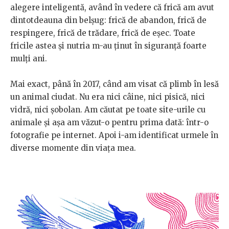
alegere inteligentă, având în vedere că frică am avut
dintotdeauna din belșug: frică de abandon, frică de
respingere, frică de trădare, frică de eșec. Toate
fricile astea și nutria m-au ținut în siguranță foarte
mulți ani.
Mai exact, până în 2017, când am visat că plimb în lesă
un animal ciudat. Nu era nici câine, nici pisică, nici
vidră, nici șobolan. Am căutat pe toate site-urile cu
animale și așa am văzut-o pentru prima dată: într-o
fotografie pe internet. Apoi i-am identificat urmele în
diverse momente din viața mea.