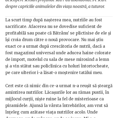
despre capriciile animalelor din viața noastră, a tuturor.
La scurt timp după nașterea mea, nutriile au fost
sacrificate. Afacerea nu se dovedise suficient de
profitabilă sau poate că Bătrânu’ se plictisise de ele și
își croia drum către o nouă provocare. Nu mai știu
exact ce a urmat după crescătoria de nutrii, dacă a
fost magazinul universal unde aducea haine colorate
de import, motelul cu sala de mese mirosind a lemn
și a vin stătut sau policlinica cu holuri întortocheate,
pe care ulterior i-a lăsat-o moștenire tatălui meu.
Cert este că nimic din ce-a urmat n-a reușit să șteargă
amintirea nutriilor. Lăcașurile lor au rămas pustii, în
mijlocul curții, niște ruine la fel de misterioase ca
piramidele. Ajunsă la vârsta întrebărilor, am vrut să
înțeleg cum arătase viața nutriilor acolo. Unde