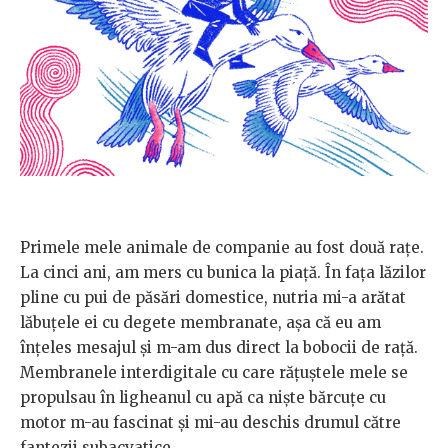
Primele mele animale de companie au fost două rațe.
La cinci ani, am mers cu bunica la piață. În fața lăzilor
pline cu pui de păsări domestice, nutria mi-a arătat
lăbuțele ei cu degete membranate, așa că eu am
înțeles mesajul și m-am dus direct la bobocii de rață.
Membranele interdigitale cu care rățuștele mele se
propulsau în ligheanul cu apă ca niște bărcuțe cu
motor m-au fascinat și mi-au deschis drumul către
fantezii subacvatice.