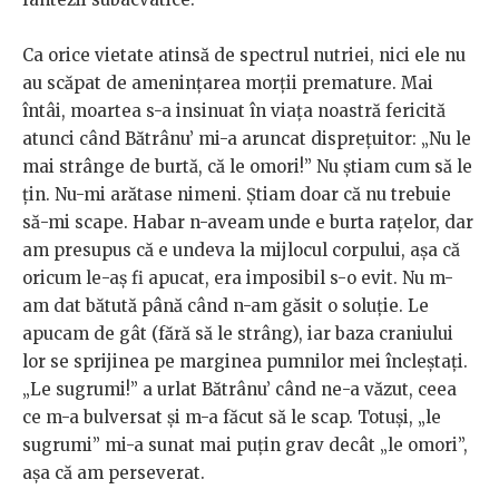
Ca orice vietate atinsă de spectrul nutriei, nici ele nu
au scăpat de amenințarea morții premature. Mai
întâi, moartea s-a insinuat în viața noastră fericită
atunci când Bătrânu’ mi-a aruncat disprețuitor: „Nu le
mai strânge de burtă, că le omori!” Nu știam cum să le
țin. Nu-mi arătase nimeni. Știam doar că nu trebuie
să-mi scape. Habar n-aveam unde e burta rațelor, dar
am presupus că e undeva la mijlocul corpului, așa că
oricum le-aș fi apucat, era imposibil s-o evit. Nu m-
am dat bătută până când n-am găsit o soluție. Le
apucam de gât (fără să le strâng), iar baza craniului
lor se sprijinea pe marginea pumnilor mei încleștați.
„Le sugrumi!” a urlat Bătrânu’ când ne-a văzut, ceea
ce m-a bulversat și m-a făcut să le scap. Totuși, „le
sugrumi” mi-a sunat mai puțin grav decât „le omori”,
așa că am perseverat.