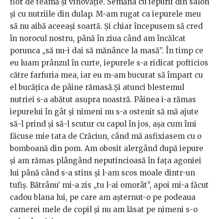
fior de teamă și vinovăție. Semăna cu iepurii din salon
și cu nutriile din dulap. M-am rugat ca iepurele meu
să nu aibă aceeași soartă. Și chiar începusem să cred
în norocul nostru, până în ziua când am încălcat
porunca „să nu-i dai să mănânce la masă”. În timp ce
eu luam prânzul în curte, iepurele s-a ridicat pofticios
către farfuria mea, iar eu m-am bucurat să împart cu
el bucățica de pâine rămasă.Și atunci blestemul
nutriei s-a abătut asupra noastră. Pâinea i-a rămas
iepurelui în gât și nimeni nu s-a ostenit să mă ajute
să-l prind și să-l scutur cu capul în jos, așa cum îmi
făcuse mie tata de Crăciun, când mă asfixiasem cu o
bomboană din pom. Am obosit alergând după iepure
și am rămas plângând neputincioasă în fața agoniei
lui până când s-a stins și l-am scos moale dintr-un
tufiș. Bătrânu’ mi-a zis „tu l-ai omorât”, apoi mi-a făcut
cadou blana lui, pe care am așternut-o pe podeaua
camerei mele de copil și nu am lăsat pe nimeni s-o