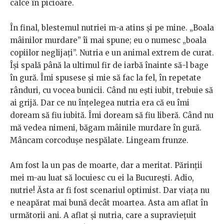
calce în picioare.
În final, blestemul nutriei m-a atins și pe mine. „Boala
mâinilor murdare” îi mai spune; eu o numesc „boala
copiilor neglijați”. Nutria e un animal extrem de curat.
Își spală până la ultimul fir de iarbă înainte să-l bage
în gură. Îmi spusese și mie să fac la fel, în repetate
rânduri, cu vocea bunicii. Când nu ești iubit, trebuie să
ai grijă. Dar ce nu înțelegea nutria era că eu îmi
doream să fiu iubită. Îmi doream să fiu liberă. Când nu
mă vedea nimeni, băgam mâinile murdare în gură.
Mâncam corcodușe nespălate. Lingeam frunze.
Am fost la un pas de moarte, dar a meritat. Părinții
mei m-au luat să locuiesc cu ei la București. Adio,
nutrie! Ăsta ar fi fost scenariul optimist. Dar viața nu
e neapărat mai bună decât moartea. Asta am aflat în
următorii ani. A aflat și nutria, care a supraviețuit