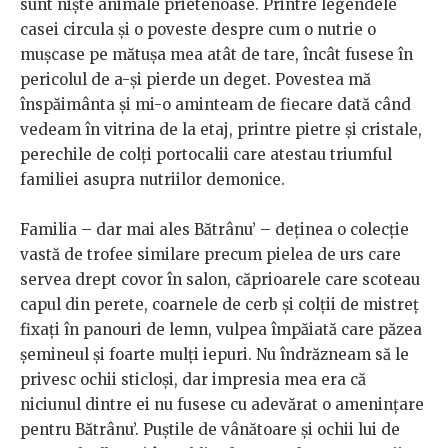
sunt niște animale prietenoase. Printre legendele
casei circula și o poveste despre cum o nutrie o
mușcase pe mătușa mea atât de tare, încât fusese în
pericolul de a-și pierde un deget. Povestea mă
înspăimânta și mi-o aminteam de fiecare dată când
vedeam în vitrina de la etaj, printre pietre și cristale,
perechile de colți portocalii care atestau triumful
familiei asupra nutriilor demonice.
Familia – dar mai ales Bătrânu’ – deținea o colecție
vastă de trofee similare precum pielea de urs care
servea drept covor în salon, căprioarele care scoteau
capul din perete, coarnele de cerb și colții de mistreț
fixați în panouri de lemn, vulpea împăiată care păzea
șemineul și foarte mulți iepuri. Nu îndrăzneam să le
privesc ochii sticloși, dar impresia mea era că
niciunul dintre ei nu fusese cu adevărat o amenințare
pentru Bătrânu’. Puștile de vânătoare și ochii lui de