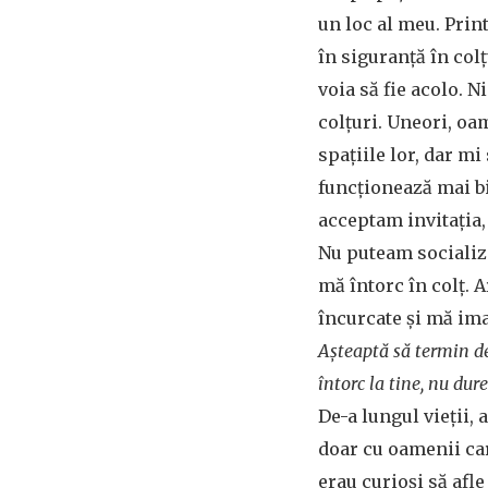
un loc al meu. Pri
în siguranță în col
voia să fie acolo. 
colțuri. Uneori, oa
spațiile lor, dar m
funcționează mai bi
acceptam invitația
Nu puteam socializ
mă întorc în colț. 
încurcate și mă im
Așteaptă să termin d
întorc la tine, nu du
De-a lungul vieții, 
doar cu oamenii ca
erau curioși să afle