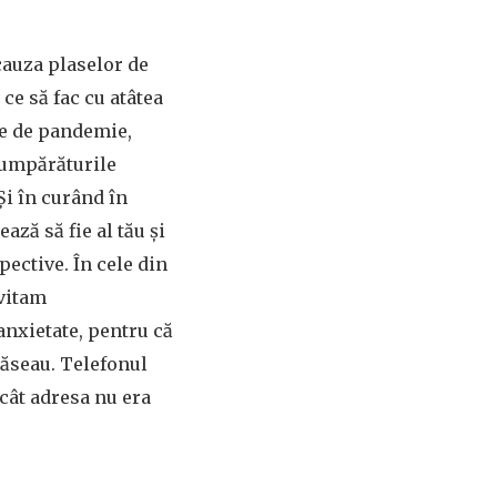
cauza plaselor de
ce să fac cu atâtea
nte de pandemie,
cumpărăturile
Și în curând în
ză să fie al tău și
ective. În cele din
evitam
anxietate, pentru că
găseau. Telefonul
cât adresa nu era