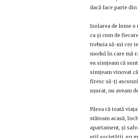
dacă face parte din
Izolarea de lume o 
ca și cum de fiecar
trebuia să-mi cer i
modul în care mă ra
eu simțeam că sunt,
simțeam vinovat că
firesc să-ți ascunz
ușurat, nu aveam de
Părea că toată via
stăteam acasă, înch
apartament, și salv
util societății, un