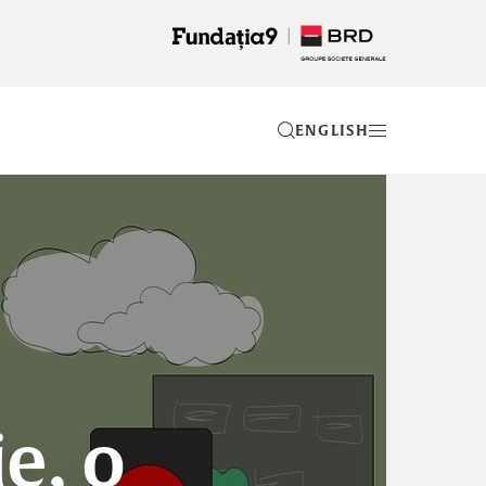
EN
e, o