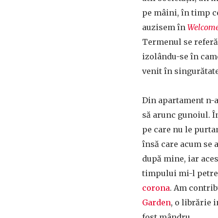
pe mâini, în timp 
auzisem în
Welcome 
Termenul se referă 
izolându-se în cam
venit în singurătat
Din apartament n-a
să arunc gunoiul. 
pe care nu le purta
însă care acum se 
după mine, iar aces
timpului mi-l petr
corona
. Am contrib
Garden
, o librărie
fost mândru.