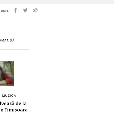
COMANDĂ
/
MUZICĂ
lvează de la
in Timișoara