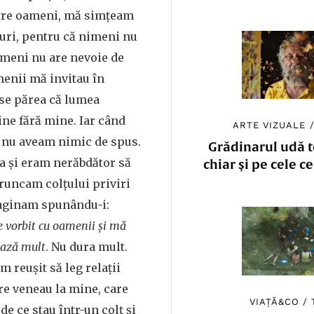
ntre oameni, mă simțeam
țuri, pentru că nimeni nu
Nimeni nu are nevoie de
menii mă invitau în
i se părea că lumea
ne fără mine. Iar când
ARTE VIZUALE
, nu aveam nimic de spus.
Grădinarul udă to
a și eram nerăbdător să
chiar și pe cele c
Aruncam colțului priviri
aginam spunându-i:
e vorbit cu oamenii și mă
rează mult
. Nu dura mult.
am reușit să leg relații
re veneau la mine, care
VIAȚĂ&CO
/
 de ce stau într-un colț și