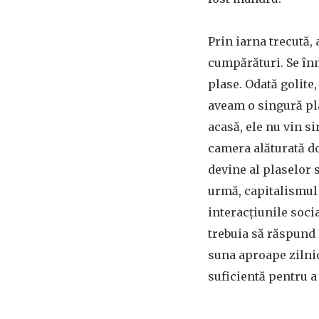
Prin iarna trecută,
cumpărături. Se înm
plase. Odată golite
aveam o singură pl
acasă, ele nu vin s
camera alăturată do
devine al plaselor 
urmă, capitalismul
interacțiunile soci
trebuia să răspund 
suna aproape zilnic
suficientă pentru a 