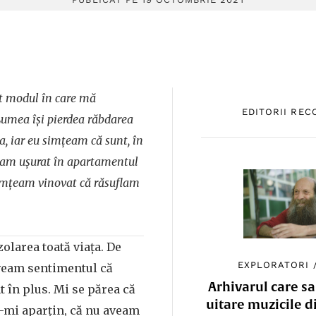
 modul în care mă
EDITORII RE
Lumea își pierdea răbdarea
a, iar eu simțeam că sunt, în
uflam ușurat în apartamentul
simțeam vinovat că răsuflam
zolarea toată viața. De
EXPLORATORI
veam sentimentul că
Arhivarul care sa
t în plus. Mi se părea că
uitare muzicile d
u-mi aparțin, că nu aveam