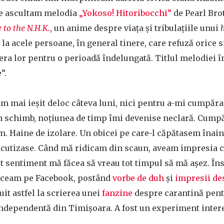
ce ascultam melodia
„Yokoso! Hitoribocchi”
de Pearl Brot
to the N.H.K.
, un anime despre viața și tribulațiile unui
la acele persoane, în general tinere, care refuză orice si
era lor pentru o perioadă îndelungată. Titlul melodiei
e”.
m mai ieșit deloc câteva luni, nici pentru a-mi cumpăra
În schimb, noțiunea de timp îmi devenise neclară. Cum
m. Haine de izolare. Un obicei pe care-l căpătasem înai
acutizase. Când mă ridicam din scaun, aveam impresia 
t sentiment mă făcea să vreau tot timpul să mă așez. În
eceam pe Facebook, postând
vorbe de duh
și
impresii de
uit astfel la scrierea unei
fanzine
despre carantină pen
 independentă din Timișoara. A fost un experiment inter