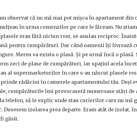
 am observat că nu mă mai pot mișca în apartament din 
ulțeau în urma comenzilor pe care le făceam. Nu știam 
, plasele erau fără niciun rost, se anulau reciproc. Înai
asă pentru cumpărături. Dar când oamenii îți livrează 
ingure. Mereu va exista o plasă. Și pe urmă încă o plasă. 
rm zeci de plase de cumpărături, iar spațiul acela încetea
sau al supermarketurilor în care s-au născut plasele resp
 prinde rădăcini în camerele apartamentului tău. Deși 
ale, cumpărăturile îmi provocaseră numeroase stări de 
la telefon, să le explic unde stau curierilor care nu mă 
. Dusesem izolarea prea departe. Eram atât de izolat, în
fi găsit.