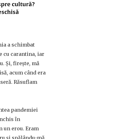
spre cultură?
eschisă
mia a schimbat
 cu carantina, iar
. Și, firește, mă
isă, acum când era
raseră. Răsuflam
intea pandemiei
nchis în
am un erou. Eram
tru și spălându-mă