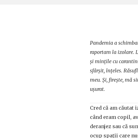
Pandemia a schimbat
raportam la izolare. 
și mințile cu carantin
sfârșit, înțeles. Răs
meu. Și, firește, mă 
ușurat.
Cred că am căutat i
când eram copil, a
deranjez sau că sun
ocup spații care n