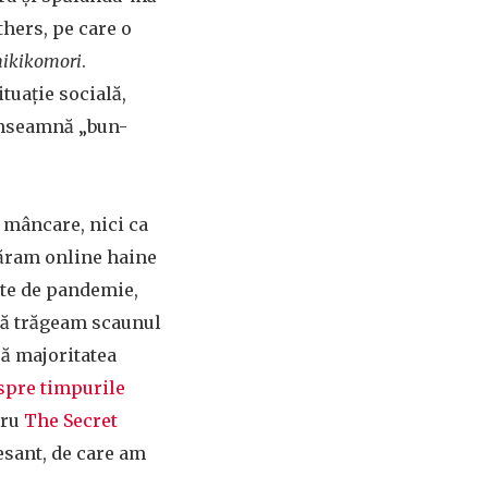
hers, pe care o
hikikomori
.
tuație socială,
 înseamnă „bun-
 mâncare, nici ca
păram online haine
nte de pandemie,
că trăgeam scaunul
să majoritatea
spre timpurile
tru
The Secret
esant, de care am