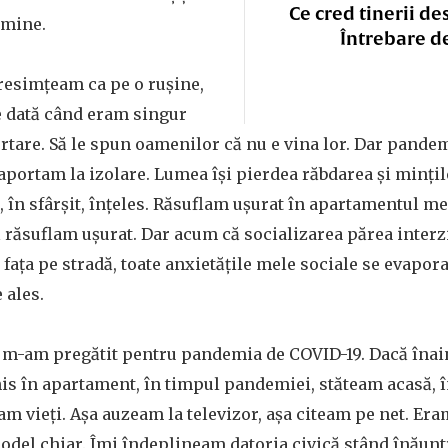
Ce cred tinerii de
 mine.
Întrebare d
resimțeam ca pe o rușine,
e dată când eram singur
ertare. Să le spun oamenilor că nu e vina lor. Dar pande
portam la izolare. Lumea își pierdea răbdarea și mințile
 în sfârșit, înțeles. Răsuflam ușurat în apartamentul meu
 răsuflam ușurat. Dar acum că socializarea părea interz
i fața pe stradă, toate anxietățile mele sociale se evapo
 ales.
ța m-am pregătit pentru pandemia de COVID-19. Dacă îna
is în apartament, în timpul pandemiei, stăteam acasă, î
am vieți. Așa auzeam la televizor, așa citeam pe net. Er
 model chiar. Îmi îndeplineam datoria civică stând înăun