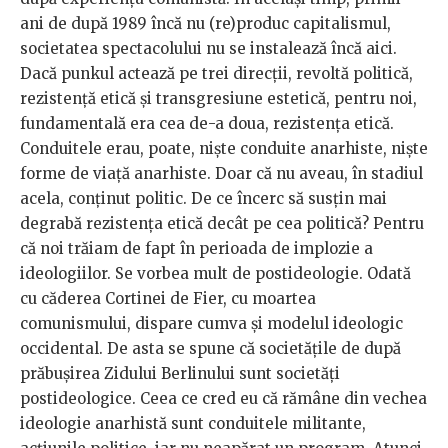
ani de după 1989 încă nu (re)produc capitalismul,
societatea spectacolului nu se instalează încă aici.
Dacă punkul actează pe trei direcții, revoltă politică,
rezistență etică și transgresiune estetică, pentru noi,
fundamentală era cea de-a doua, rezistența etică.
Conduitele erau, poate, niște conduite anarhiste, niște
forme de viață anarhiste. Doar că nu aveau, în stadiul
acela, conținut politic. De ce încerc să susțin mai
degrabă rezistența etică decât pe cea politică? Pentru
că noi trăiam de fapt în perioada de implozie a
ideologiilor. Se vorbea mult de postideologie. Odată
cu căderea Cortinei de Fier, cu moartea
comunismului, dispare cumva și modelul ideologic
occidental. De asta se spune că societățile de după
prăbușirea Zidului Berlinului sunt societăți
postideologice. Ceea ce cred eu că rămâne din vechea
ideologie anarhistă sunt conduitele militante,