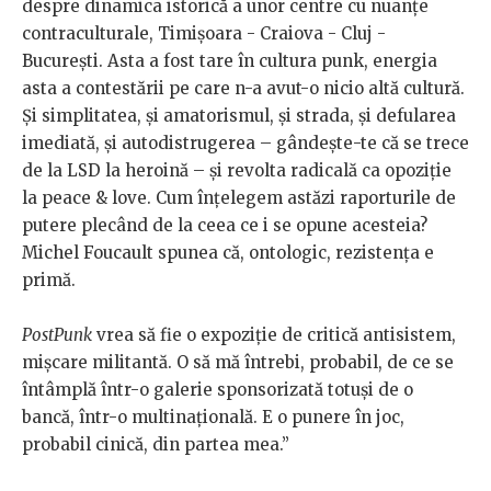
despre dinamica istorică a unor centre cu nuanțe
contraculturale, Timișoara - Craiova - Cluj -
București. Asta a fost tare în cultura punk, energia
asta a contestării pe care n-a avut-o nicio altă cultură.
Și simplitatea, și amatorismul, și strada, și defularea
imediată, și autodistrugerea – gândește-te că se trece
de la LSD la heroină – și revolta radicală ca opoziție
la peace & love. Cum înțelegem astăzi raporturile de
putere plecând de la ceea ce i se opune acesteia?
Michel Foucault spunea că, ontologic, rezistența e
primă.
PostPunk
vrea să fie o expoziție de critică antisistem,
mișcare militantă. O să mă întrebi, probabil, de ce se
întâmplă într-o galerie sponsorizată totuși de o
bancă, într-o multinațională. E o punere în joc,
probabil cinică, din partea mea.”