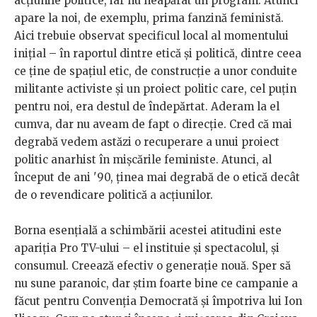
acțiunile politice, iar nu neapărat un program. Atunci
apare la noi, de exemplu, prima fanzină feministă.
Aici trebuie observat specificul local al momentului
inițial – în raportul dintre etică și politică, dintre ceea
ce ține de spațiul etic, de construcție a unor conduite
militante activiste și un proiect politic care, cel puțin
pentru noi, era destul de îndepărtat. Aderam la el
cumva, dar nu aveam de fapt o direcție. Cred că mai
degrabă vedem astăzi o recuperare a unui proiect
politic anarhist în mișcările feministe. Atunci, al
început de ani '90, ținea mai degrabă de o etică decât
de o revendicare politică a acțiunilor.
Borna esențială a schimbării acestei atitudini este
apariția Pro TV-ului – el instituie și spectacolul, și
consumul. Creează efectiv o generație nouă. Sper să
nu sune paranoic, dar știm foarte bine ce campanie a
făcut pentru Convenția Democrată și împotriva lui Ion