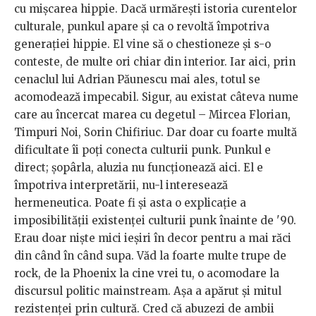
cu mișcarea hippie. Dacă urmărești istoria curentelor
culturale, punkul apare și ca o revoltă împotriva
generației hippie. El vine să o chestioneze și s-o
conteste, de multe ori chiar din interior. Iar aici, prin
cenaclul lui Adrian Păunescu mai ales, totul se
acomodează impecabil. Sigur, au existat câteva nume
care au încercat marea cu degetul – Mircea Florian,
Timpuri Noi, Sorin Chifiriuc. Dar doar cu foarte multă
dificultate îi poți conecta culturii punk. Punkul e
direct; șopârla, aluzia nu funcționează aici. El e
împotriva interpretării, nu-l interesează
hermeneutica. Poate fi și asta o explicație a
imposibilității existenței culturii punk înainte de '90.
Erau doar niște mici ieșiri în decor pentru a mai răci
din când în când supa. Văd la foarte multe trupe de
rock, de la Phoenix la cine vrei tu, o acomodare la
discursul politic mainstream. Așa a apărut și mitul
rezistenței prin cultură. Cred că abuzezi de ambii