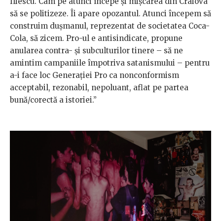
Iliescu. Cam pe atunci începe și mișcarea din Craiova
să se politizeze. Îi apare opozantul. Atunci începem să
construim dușmanul, reprezentat de societatea Coca-
Cola, să zicem. Pro-ul e antisindicate, propune
anularea contra- și subculturilor tinere – să ne
amintim campaniile împotriva satanismului – pentru
a-i face loc Generației Pro ca nonconformism
acceptabil, rezonabil, nepoluant, aflat pe partea
bună/corectă a istoriei.”