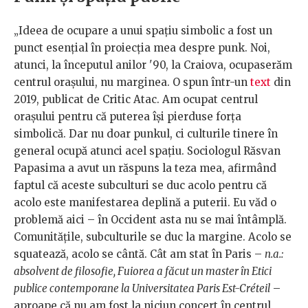
„Ideea de ocupare a unui spațiu simbolic a fost un
punct esențial în proiecția mea despre punk. Noi,
atunci, la începutul anilor '90, la Craiova, ocupaserăm
centrul orașului, nu marginea. O spun într-un
text
din
2019, publicat de Critic Atac. Am ocupat centrul
orașului pentru că puterea își pierduse forța
simbolică. Dar nu doar punkul, ci culturile tinere în
general ocupă atunci acel spațiu. Sociologul Răsvan
Papasima a avut un răspuns la teza mea, afirmând
faptul că aceste subculturi se duc acolo pentru că
acolo este manifestarea deplină a puterii. Eu văd o
problemă aici – în Occident asta nu se mai întâmplă.
Comunitățile, subculturile se duc la margine. Acolo se
squatează, acolo se cântă. Cât am stat în Paris –
n.a.:
absolvent de filosofie, Fuiorea a făcut un master în Etici
publice contemporane la Universitatea Paris Est-Créteil
–
aproape că nu am fost la niciun concert în centrul