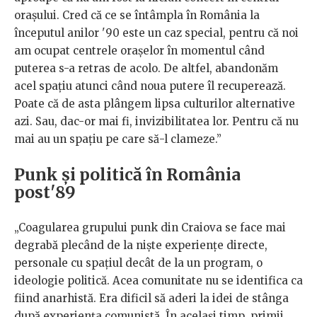
orașului. Cred că ce se întâmpla în România la
începutul anilor '90 este un caz special, pentru că noi
am ocupat centrele orașelor în momentul când
puterea s-a retras de acolo. De altfel, abandonăm
acel spațiu atunci când noua putere îl recuperează.
Poate că de asta plângem lipsa culturilor alternative
azi. Sau, dac-or mai fi, invizibilitatea lor. Pentru că nu
mai au un spațiu pe care să-l clameze.”
Punk și politică în România
post'89
„Coagularea grupului punk din Craiova se face mai
degrabă plecând de la niște experiențe directe,
personale cu spațiul decât de la un program, o
ideologie politică. Acea comunitate nu se identifica ca
fiind anarhistă. Era dificil să aderi la idei de stânga
după experiența comunistă. În același timp, primii