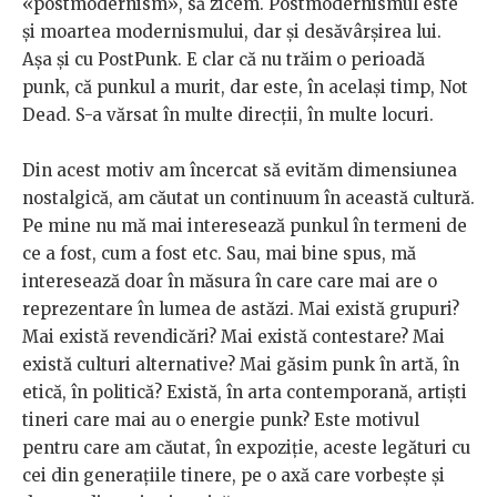
«postmodernism», să zicem. Postmodernismul este
și moartea modernismului, dar și desăvârșirea lui.
Așa și cu PostPunk. E clar că nu trăim o perioadă
punk, că punkul a murit, dar este, în același timp, Not
Dead. S-a vărsat în multe direcții, în multe locuri.
Din acest motiv am încercat să evităm dimensiunea
nostalgică, am căutat un continuum în această cultură.
Pe mine nu mă mai interesează punkul în termeni de
ce a fost, cum a fost etc. Sau, mai bine spus, mă
interesează doar în măsura în care care mai are o
reprezentare în lumea de astăzi. Mai există grupuri?
Mai există revendicări? Mai există contestare? Mai
există culturi alternative? Mai găsim punk în artă, în
etică, în politică? Există, în arta contemporană, artiști
tineri care mai au o energie punk? Este motivul
pentru care am căutat, în expoziție, aceste legături cu
cei din generațiile tinere, pe o axă care vorbește și