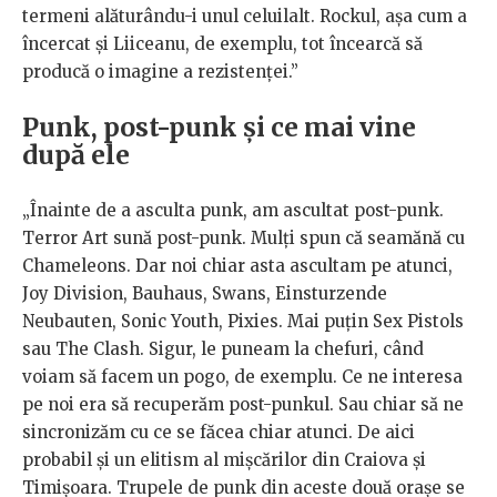
termeni alăturându-i unul celuilalt. Rockul, așa cum a
încercat și Liiceanu, de exemplu, tot încearcă să
producă o imagine a rezistenței.”
Punk, post-punk și ce mai vine
după ele
„Înainte de a asculta punk, am ascultat post-punk.
Terror Art sună post-punk. Mulți spun că seamănă cu
Chameleons. Dar noi chiar asta ascultam pe atunci,
Joy Division, Bauhaus, Swans, Einsturzende
Neubauten, Sonic Youth, Pixies. Mai puțin Sex Pistols
sau The Clash. Sigur, le puneam la chefuri, când
voiam să facem un pogo, de exemplu. Ce ne interesa
pe noi era să recuperăm post-punkul. Sau chiar să ne
sincronizăm cu ce se făcea chiar atunci. De aici
probabil și un elitism al mișcărilor din Craiova și
Timișoara. Trupele de punk din aceste două orașe se