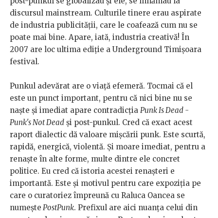
post-punkul se globalizau și ele, se înhămau la
discursul mainstream. Culturile tinere erau aspirate
de industria publicității, care le coafează cum nu se
poate mai bine. Apare, iată, industria creativă! În
2007 are loc ultima ediție a Underground Timișoara
festival.
Punkul adevărat are o viață efemeră. Tocmai că el
este un punct important, pentru că nici bine nu se
naște și imediat apare contradicția
Punk Is Dead -
Punk's Not Dead
și post-punkul. Cred că exact acest
raport dialectic dă valoare mișcării punk. Este scurtă,
rapidă, energică, violentă. Și moare imediat, pentru a
renaște în alte forme, multe dintre ele concret
politice. Eu cred că istoria acestei renașteri e
importantă. Este și motivul pentru care expoziția pe
care o curatoriez împreună cu Raluca Oancea se
numește
PostPunk
. Prefixul are aici nuanța celui din