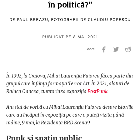
în politică?”
DE
PAUL BREAZU
, FOTOGRAFII DE
CLAUDIU POPESCU
PUBLICAT PE 8 MAI 2021
În 1992, la Craiova, Mihai Laurențiu Fuiorea făcea parte din
grupul care înființa formația Terror Art. În 2021, alături de
Raluca Oancea, curatoriază expoziția
PostPunk
.
Am stat de vorbă cu Mihai Laurențiu Fuiorea despre istoriile
care au încăput în expoziția pe care o puteți vizita până
mâine, 9 mai, la Rezidența BRD Scena9.
Punk și spațiu public