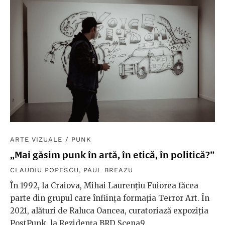
ARTE VIZUALE
/
PUNK
„Mai găsim punk în artă, în etică, în politică?”
CLAUDIU POPESCU
,
PAUL BREAZU
În 1992, la Craiova, Mihai Laurențiu Fuiorea făcea
parte din grupul care înființa formația Terror Art. În
2021, alături de Raluca Oancea, curatoriază expoziția
PostPunk, la Rezidența BRD Scena9.