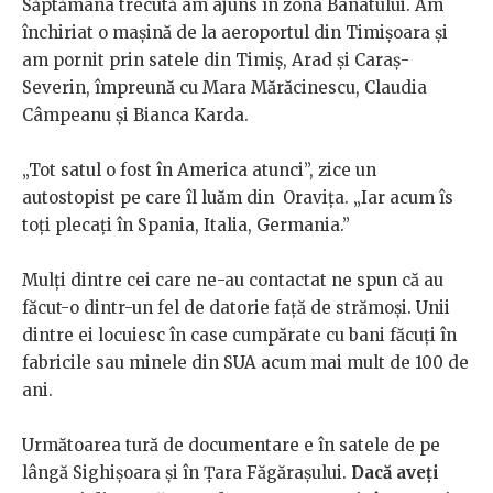
Săptămâna trecută am ajuns în zona Banatului. Am
închiriat o mașină de la aeroportul din Timișoara și
am pornit prin satele din Timiș, Arad și Caraș-
Severin, împreună cu Mara Mărăcinescu, Claudia
Câmpeanu și Bianca Karda.
„Tot satul o fost în America atunci”, zice un
autostopist pe care îl luăm din Oravița. „Iar acum îs
toți plecați în Spania, Italia, Germania.”
Mulți dintre cei care ne-au contactat ne spun că au
făcut-o dintr-un fel de datorie față de strămoși. Unii
dintre ei locuiesc în case cumpărate cu bani făcuți în
fabricile sau minele din SUA acum mai mult de 100 de
ani.
Următoarea tură de documentare e în satele de pe
lângă Sighișoara și în Țara Făgărașului.
Dacă aveți