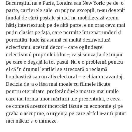
Bucureștiul nu e Paris, Londra sau New York: pe de-o
parte, cartierele sale, cu puține excepții, n-au devenit
fundal de cărți poștale și nici nu mobilizează vreun
hățiș intertextual; pe de altă parte, e un oraș ceva mai
puțin clasist pe față, care permite întrepătrunderi și
porozități. Jude își asumă cu multă dezinvoltură
eclectismul acestui decor – care oglindește
eclectismul propriului film –, ca și senzația de impur
pe care o degajă la tot pasul. Nu e o problemă pentru
el că în drumul lentilei se strecoară o reclamă
bombastică sau un afiș electoral – e chiar un avantaj.
Decizia de-a o lăsa mai moale cu filmele făcute
pentru eternitate, preferându-le mostre mai umile
care iau forma unor mărturii ale prezentului, e ceea
ce conferă acestor încercări făcute cu economie și pe
grabă o ascuțime, o urgență pe care altfel n-ar fi putut
nici măcar s-o mimeze.