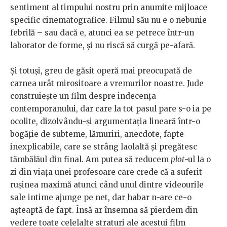
sentiment al timpului nostru prin anumite mijloace
specific cinematografice. Filmul său nu e o nebunie
febrilă – sau dacă e, atunci ea se petrece într-un
laborator de forme, și nu riscă să curgă pe-afară.
Și totuși, greu de găsit operă mai preocupată de
carnea urât mirositoare a vremurilor noastre. Jude
construiește un film despre indecența
contemporanului, dar care la tot pasul pare s-o ia pe
ocolite, dizolvându-și argumentația lineară într-o
bogăție de subteme, lămuriri, anecdote, fapte
inexplicabile, care se strâng laolaltă și pregătesc
tămbălăul din final. Am putea să reducem
plot
-ul la o
zi din viața unei profesoare care crede că a suferit
rușinea maximă atunci când unul dintre videourile
sale intime ajunge pe net, dar habar n-are ce-o
așteaptă de fapt. Însă ar însemna să pierdem din
vedere toate celelalte straturi ale acestui film