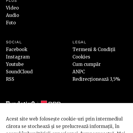
PLUS
Video
Audio
Foto
SOCIAL
LEGAL
Facebook
Termeni & Condiții
Instagram
Cookies
Youtube
Cum cumpăr
SoundCloud
ANPC
RSS
Redirecționează 3,5%
Acest site web folosește cookie-uri prin intermediul
© 2026 BRD Groupe Société Générale, toate drepturile rezervate.
cărora se stochează și se prelucrează informații, în
Scena 9 este un proiect sustinut de
BRD GROUPE SOCIÉTÉ