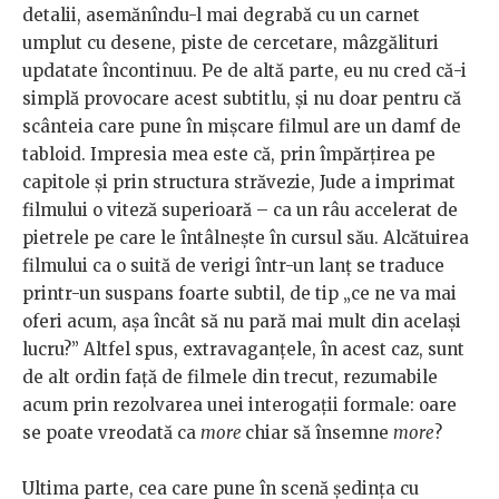
detalii, asemănîndu-l mai degrabă cu un carnet
umplut cu desene, piste de cercetare, mâzgălituri
updatate încontinuu. Pe de altă parte, eu nu cred că-i
simplă provocare acest subtitlu, și nu doar pentru că
scânteia care pune în mișcare filmul are un damf de
tabloid. Impresia mea este că, prin împărțirea pe
capitole și prin structura străvezie, Jude a imprimat
filmului o viteză superioară – ca un râu accelerat de
pietrele pe care le întâlnește în cursul său. Alcătuirea
filmului ca o suită de verigi într-un lanț se traduce
printr-un suspans foarte subtil, de tip „ce ne va mai
oferi acum, așa încât să nu pară mai mult din același
lucru?” Altfel spus, extravaganțele, în acest caz, sunt
de alt ordin față de filmele din trecut, rezumabile
acum prin rezolvarea unei interogații formale: oare
se poate vreodată ca
more
chiar să însemne
more
?
Ultima parte, cea care pune în scenă ședința cu