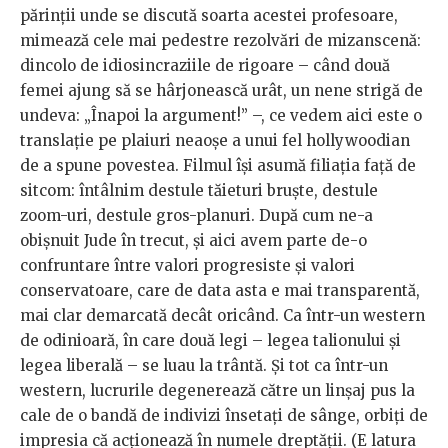
părinții unde se discută soarta acestei profesoare,
mimează cele mai pedestre rezolvări de mizanscenă:
dincolo de idiosincraziile de rigoare – când două
femei ajung să se hârjonească urât, un nene strigă de
undeva: „Înapoi la argument!” –, ce vedem aici este o
translație pe plaiuri neaoșe a unui fel hollywoodian
de a spune povestea. Filmul își asumă filiația față de
sitcom: întâlnim destule tăieturi bruște, destule
zoom-uri, destule gros-planuri. După cum ne-a
obișnuit Jude în trecut, și aici avem parte de-o
confruntare între valori progresiste și valori
conservatoare, care de data asta e mai transparentă,
mai clar demarcată decât oricând. Ca într-un western
de odinioară, în care două legi – legea talionului și
legea liberală – se luau la trântă. Și tot ca într-un
western, lucrurile degenerează către un linșaj pus la
cale de o bandă de indivizi însetați de sânge, orbiți de
impresia că acționează în numele dreptății. (E latura