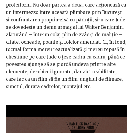
proteiform. Nu doar partea a doua, care acționează ca
un intermezzo între această plimbare prin București
și confruntarea propriu-zisă cu părinții, și-n care Jude
se dovedește un demn urmaș al lui Walter Benjamin,
alăturând – într-un colaj plin de zvâc și de maliție –
citate, ocheade, poante și folclor amendat. Ci, în fond,
tocmai forma mereu reactualizată și mereu repusă în
chestiune pe care Jude o țese cadru cu cadru, până ce
povestea ajunge să se piardă undeva printre alte
elemente, de-obicei ignorate, dar aici reabilitate,
care fac ca un film să fie un film: unghiul de filmare,
sunetul, durata cadrelor, montajul etc.