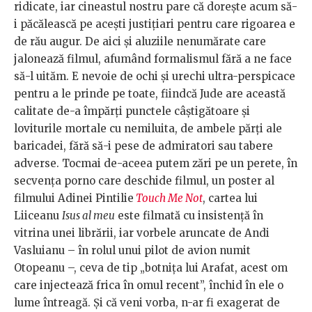
ridicate, iar cineastul nostru pare că dorește acum să-
i păcălească pe acești justițiari pentru care rigoarea e
de rău augur. De aici și aluziile nenumărate care
jalonează filmul, afumând formalismul fără a ne face
să-l uităm. E nevoie de ochi și urechi ultra-perspicace
pentru a le prinde pe toate, fiindcă Jude are această
calitate de-a împărți punctele câștigătoare și
loviturile mortale cu nemiluita, de ambele părți ale
baricadei, fără să-i pese de admiratori sau tabere
adverse. Tocmai de-aceea putem zări pe un perete, în
secvența porno care deschide filmul, un poster al
filmului Adinei Pintilie
Touch Me Not
, cartea lui
Liiceanu
Isus al meu
este filmată cu insistență în
vitrina unei librării, iar vorbele aruncate de Andi
Vasluianu – în rolul unui pilot de avion numit
Otopeanu –, ceva de tip „botnița lui Arafat, acest om
care injectează frica în omul recent”, închid în ele o
lume întreagă. Și că veni vorba, n-ar fi exagerat de