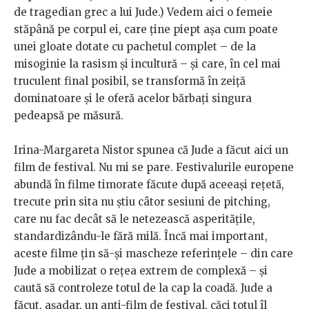
de tragedian grec a lui Jude.) Vedem aici o femeie
stăpână pe corpul ei, care ține piept așa cum poate
unei gloate dotate cu pachetul complet – de la
misoginie la rasism și incultură – și care, în cel mai
truculent final posibil, se transformă în zeiță
dominatoare și le oferă acelor bărbați singura
pedeapsă pe măsură.
Irina-Margareta Nistor spunea că Jude a făcut aici un
film de festival. Nu mi se pare. Festivalurile europene
abundă în filme timorate făcute după aceeași rețetă,
trecute prin sita nu știu câtor sesiuni de pitching,
care nu fac decât să le netezească asperitățile,
standardizându-le fără milă. Încă mai important,
aceste filme țin să-și mascheze referințele – din care
Jude a mobilizat o rețea extrem de complexă – și
caută să controleze totul de la cap la coadă. Jude a
făcut, așadar, un anti-film de festival, căci totul îl