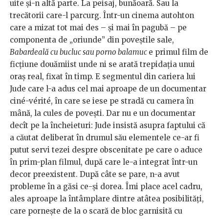
uite și-n altă parte. La peisaj, bunăoară. Sau la
trecătorii care-l parcurg. Într-un cinema autohton
care a mizat tot mai des – și mai în pagubă – pe
componenta de „oriunde” din poveștile sale,
Babardeală cu bucluc sau porno balamuc
e primul film de
ficțiune douămiist unde ni se arată trepidația unui
oraș real, fixat în timp. E segmentul din cariera lui
Jude care l-a adus cel mai aproape de un documentar
ciné-vérité, în care se iese pe stradă cu camera în
mână, la cules de povești. Dar nu e un documentar
decît pe la încheieturi: Jude insistă asupra faptului că
a căutat deliberat în drumul său elementele ce-ar fi
putut servi tezei despre obscenitate pe care o aduce
în prim-plan filmul, după care le-a integrat într-un
decor preexistent. După câte se pare, n-a avut
probleme în a găsi ce-și dorea. Îmi place acel cadru,
ales aproape la întâmplare dintre atâtea posibilități,
care pornește de la o scară de bloc garnisită cu