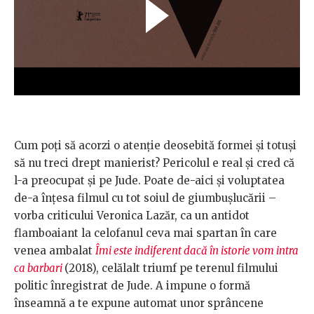
Cum poți să acorzi o atenție deosebită formei și totuși
să nu treci drept manierist? Pericolul e real și cred că
l-a preocupat și pe Jude. Poate de-aici și voluptatea
de-a înțesa filmul cu tot soiul de giumbușlucării –
vorba criticului Veronica Lazăr, ca un antidot
flamboaiant la celofanul ceva mai spartan în care
venea ambalat
Îmi este indiferent dacă în istorie vom intra
ca barbari
(2018), celălalt triumf pe terenul filmului
politic înregistrat de Jude. A impune o formă
înseamnă a te expune automat unor sprâncene