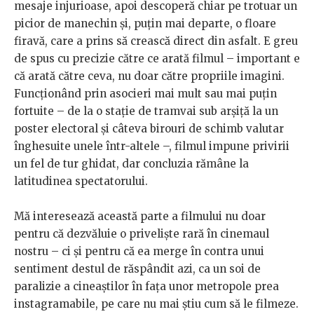
mesaje injurioase, apoi descoperă chiar pe trotuar un
picior de manechin și, puțin mai departe, o floare
firavă, care a prins să crească direct din asfalt. E greu
de spus cu precizie către ce arată filmul – important e
că arată către ceva, nu doar către propriile imagini.
Funcționând prin asocieri mai mult sau mai puțin
fortuite – de la o stație de tramvai sub arșiță la un
poster electoral și câteva birouri de schimb valutar
înghesuite unele într-altele –, filmul impune privirii
un fel de tur ghidat, dar concluzia rămâne la
latitudinea spectatorului.
Mă interesează această parte a filmului nu doar
pentru că dezvăluie o priveliște rară în cinemaul
nostru – ci și pentru că ea merge în contra unui
sentiment destul de răspândit azi, ca un soi de
paralizie a cineaștilor în fața unor metropole prea
instagramabile, pe care nu mai știu cum să le filmeze.