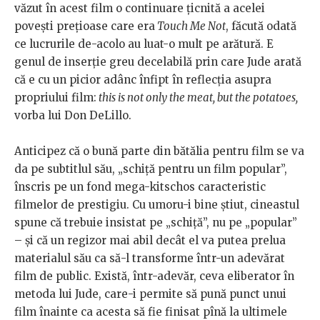
văzut în acest film o continuare țicnită a acelei
povești prețioase care era
Touch Me Not
, făcută odată
ce lucrurile de-acolo au luat-o mult pe arătură. E
genul de inserție greu decelabilă prin care Jude arată
că e cu un picior adânc înfipt în reflecția asupra
propriului film:
this is not only the meat, but the potatoes,
vorba lui Don DeLillo.
Anticipez că o bună parte din bătălia pentru film se va
da pe subtitlul său, „schiță pentru un film popular”,
înscris pe un fond mega-kitschos caracteristic
filmelor de prestigiu. Cu umoru-i bine știut, cineastul
spune că trebuie insistat pe „schiță”, nu pe „popular”
– și că un regizor mai abil decât el va putea prelua
materialul său ca să-l transforme într-un adevărat
film de public. Există, într-adevăr, ceva eliberator în
metoda lui Jude, care-i permite să pună punct unui
film înainte ca acesta să fie finisat pînă la ultimele