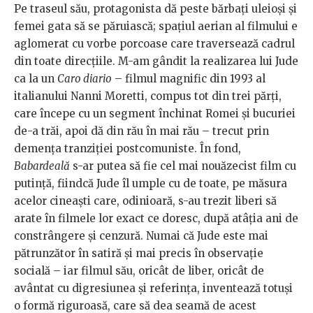
Pe traseul său, protagonista dă peste bărbați uleioși și
femei gata să se păruiască; spațiul aerian al filmului e
aglomerat cu vorbe porcoase care traversează cadrul
din toate direcțiile. M-am gândit la realizarea lui Jude
ca la un
Caro diario
– filmul magnific din 1993 al
italianului Nanni Moretti, compus tot din trei părți,
care începe cu un segment închinat Romei și bucuriei
de-a trăi, apoi dă din rău în mai rău – trecut prin
demența tranziției postcomuniste. În fond,
Babardeală
s-ar putea să fie cel mai nouăzecist film cu
putință, fiindcă Jude îl umple cu de toate, pe măsura
acelor cineaști care, odinioară, s-au trezit liberi să
arate în filmele lor exact ce doresc, după atâția ani de
constrângere și cenzură. Numai că Jude este mai
pătrunzător în satiră și mai precis în observație
socială – iar filmul său, oricât de liber, oricât de
avântat cu digresiunea și referința, inventează totuși
o formă riguroasă, care să dea seamă de acest