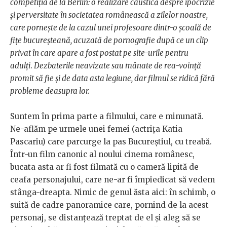
competiția de la Berlin: o realizare caustică despre ipocrizie
și perversitate în societatea românească a zilelor noastre,
care pornește de la cazul unei profesoare dintr-o școală de
fițe bucureșteană, acuzată de pornografie după ce un clip
privat în care apare a fost postat pe site-urile pentru
adulți
.
Dezbaterile neavizate sau mânate de rea-voință
promit să fie și de data asta legiune, dar filmul se ridică fără
probleme deasupra lor.
Suntem în prima parte a filmului, care e minunată.
Ne-aflăm pe urmele unei femei (actrița Katia
Pascariu) care parcurge la pas Bucureștiul, cu treabă.
Într-un film canonic al noului cinema românesc,
bucata asta ar fi fost filmată cu o cameră lipită de
ceafa personajului, care ne-ar fi împiedicat să vedem
stânga-dreapta. Nimic de genul ăsta aici: în schimb, o
suită de cadre panoramice care, pornind de la acest
personaj, se distanțează treptat de el și aleg să se