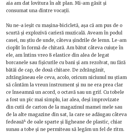
aia am dat lovitura în alt plan. Mi-am găsit și
consumat una dintre vocații.
Nu ne-a ieșit cu mașina-bicicletă, așa că am pus de o
scurtă și explozivă carieră muzicală. Aveam în podul
casei, nu știu de unde, câteva șindrile de lemn. Le-am
cioplit în formă de chitară. Am bătut câteva cuiuțe în
ele, am întins vreo 8 elastice din alea de legat
borcanele sau fișicurile cu bani și am rezolvat, nu fără
bătăi de cap, de două chitare. De zdrăngănit,
zdrăngăneau ele ceva, acolo, oricum niciunul nu știam
să cântăm la vreun instrument și nu ne era prea clar
ce înseamnă un acord, o octavă sau un grif. Cu tobele
a fost un pic mai simplu, iar alea, deși improvizate
din cutii de carton de la magazinul mamei mele sau
de la alte magazine din sat, la care se adăugau câteva
4
fedeauă
de oale sparte și ligheane de plastic, chiar
sunau a tobe și ne permiteau să legăm un fel de ritm.