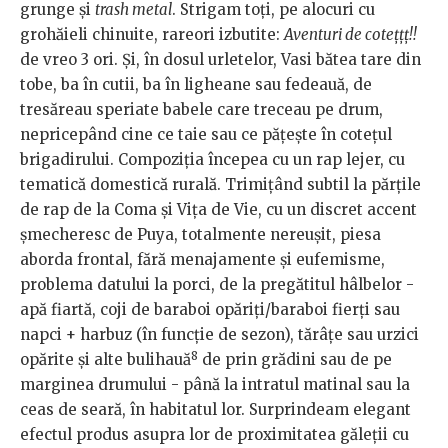
grunge și
trash metal
. Strigam toți, pe alocuri cu
grohăieli chinuite, rareori izbutite:
Aventuri de cotețțț!!
de vreo 3 ori. Și, în dosul urletelor, Vasi bătea tare din
tobe, ba în cutii, ba în ligheane sau fedeauă, de
tresăreau speriate babele care treceau pe drum,
nepricepând cine ce taie sau ce pățește în cotețul
brigadirului. Compoziția începea cu un rap lejer, cu
tematică domestică rurală. Trimițând subtil la părțile
de rap de la Coma și Vița de Vie, cu un discret accent
șmecheresc de Puya, totalmente nereușit, piesa
aborda frontal, fără menajamente și eufemisme,
problema datului la porci, de la pregătitul hâlbelor -
apă fiartă, coji de baraboi opăriți/baraboi fierți sau
napci + harbuz (în funcție de sezon), tărâțe sau urzici
8
opărite și alte bulihauă
de prin grădini sau de pe
marginea drumului - până la intratul matinal sau la
ceas de seară, în habitatul lor. Surprindeam elegant
efectul produs asupra lor de proximitatea găleții cu