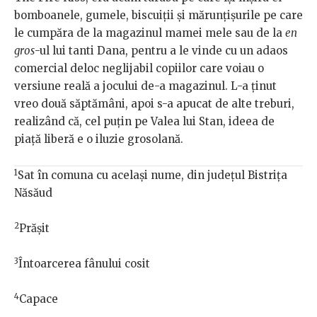
bomboanele, gumele, biscuiții și mărunțișurile pe care
le cumpăra de la magazinul mamei mele sau de la
en
gros
-ul lui tanti Dana, pentru a le vinde cu un adaos
comercial deloc neglijabil copiilor care voiau o
versiune reală a jocului de-a magazinul. L-a ținut
vreo două săptămâni, apoi s-a apucat de alte treburi,
realizând că, cel puțin pe Valea lui Stan, ideea de
piață liberă e o iluzie grosolană.
1
Sat în comuna cu același nume, din județul Bistrița
Năsăud
2
Prășit
3
Întoarcerea fânului cosit
4
Capace