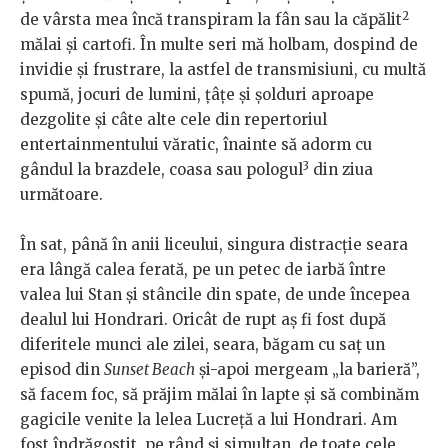
2
de vârsta mea încă transpiram la fân sau la căpălit
mălai și cartofi. În multe seri mă holbam, dospind de
invidie și frustrare, la astfel de transmisiuni, cu multă
spumă, jocuri de lumini, țâțe și șolduri aproape
dezgolite și câte alte cele din repertoriul
entertainmentului văratic, înainte să adorm cu
3
gândul la brazdele, coasa sau pologul
din ziua
următoare.
În sat, până în anii liceului, singura distracție seara
era lângă calea ferată, pe un petec de iarbă între
valea lui Stan și stâncile din spate, de unde începea
dealul lui Hondrari. Oricât de rupt aș fi fost după
diferitele munci ale zilei, seara, băgam cu saț un
episod din
Sunset Beach
și-apoi mergeam „la barieră”,
să facem foc, să prăjim mălai în lapte și să combinăm
gagicile venite la lelea Lucreță a lui Hondrari. Am
fost îndrăgostit, pe rând și simultan, de toate cele