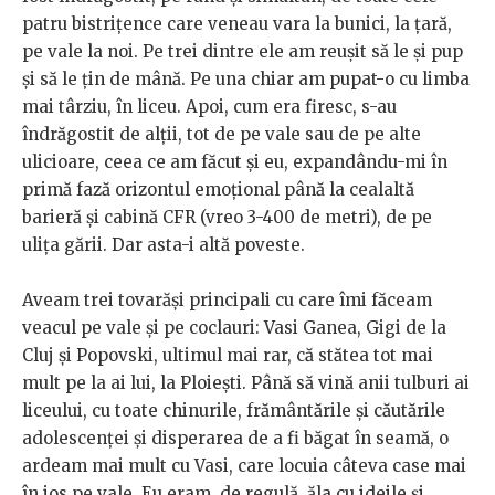
patru bistrițence care veneau vara la bunici, la țară,
pe vale la noi. Pe trei dintre ele am reușit să le și pup
și să le țin de mână. Pe una chiar am pupat-o cu limba
mai târziu, în liceu. Apoi, cum era firesc, s-au
îndrăgostit de alții, tot de pe vale sau de pe alte
ulicioare, ceea ce am făcut și eu, expandându-mi în
primă fază orizontul emoțional până la cealaltă
barieră și cabină CFR (vreo 3-400 de metri), de pe
ulița gării. Dar asta-i altă poveste.
Aveam trei tovarăși principali cu care îmi făceam
veacul pe vale și pe coclauri: Vasi Ganea, Gigi de la
Cluj și Popovski, ultimul mai rar, că stătea tot mai
mult pe la ai lui, la Ploiești. Până să vină anii tulburi ai
liceului, cu toate chinurile, frământările și căutările
adolescenței și disperarea de a fi băgat în seamă, o
ardeam mai mult cu Vasi, care locuia câteva case mai
în jos pe vale. Eu eram, de regulă, ăla cu ideile și