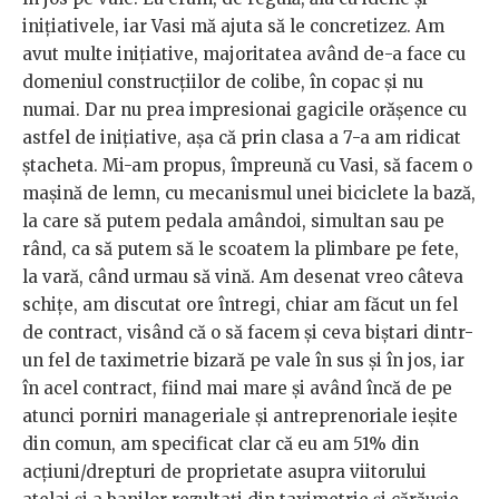
inițiativele, iar Vasi mă ajuta să le concretizez. Am
avut multe inițiative, majoritatea având de-a face cu
domeniul construcțiilor de colibe, în copac și nu
numai. Dar nu prea impresionai gagicile orășence cu
astfel de inițiative, așa că prin clasa a 7-a am ridicat
ștacheta. Mi-am propus, împreună cu Vasi, să facem o
mașină de lemn, cu mecanismul unei biciclete la bază,
la care să putem pedala amândoi, simultan sau pe
rând, ca să putem să le scoatem la plimbare pe fete,
la vară, când urmau să vină. Am desenat vreo câteva
schițe, am discutat ore întregi, chiar am făcut un fel
de contract, visând că o să facem și ceva biștari dintr-
un fel de taximetrie bizară pe vale în sus și în jos, iar
în acel contract, fiind mai mare și având încă de pe
atunci porniri manageriale și antreprenoriale ieșite
din comun, am specificat clar că eu am 51% din
acțiuni/drepturi de proprietate asupra viitorului