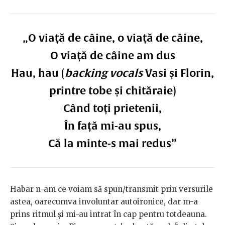
„O viață de câine, o viață de câine,
O viață de câine am dus
Hau, hau (
backing vocals
Vasi și Florin,
printre tobe și chităraie)
Când toți prietenii,
În față mi-au spus,
Că la minte-s mai redus”
Habar n-am ce voiam să spun/transmit prin versurile
astea, oarecumva involuntar autoironice, dar m-a
prins ritmul și mi-au intrat în cap pentru totdeauna.
5