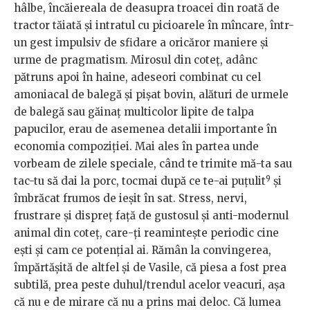
hâlbe, încăiereala de deasupra troacei din roată de
tractor tăiată și intratul cu picioarele în mîncare, într-
un gest impulsiv de sfidare a oricăror maniere și
urme de pragmatism. Mirosul din coteț, adânc
pătruns apoi în haine, adeseori combinat cu cel
amoniacal de balegă și pișat bovin, alături de urmele
de balegă sau găinaț multicolor lipite de talpa
papucilor, erau de asemenea detalii importante în
economia compoziției. Mai ales în partea unde
vorbeam de zilele speciale, când te trimite mă-ta sau
9
tac-tu să dai la porc, tocmai după ce te-ai puțulit
și
îmbrăcat frumos de ieșit în sat. Stress, nervi,
frustrare și dispreț față de gustosul și anti-modernul
animal din coteț, care-ți reamintește periodic cine
ești și cam ce potențial ai. Rămân la convingerea,
împărtășită de altfel și de Vasile, că piesa a fost prea
subtilă, prea peste duhul/trendul acelor veacuri, așa
că nu e de mirare că nu a prins mai deloc. Că lumea