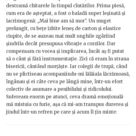
destramă chitarele în timpul cîntărilor. Prima piesă,
cum era de așteptat, a fost o baladă super leșinată și
lacrimogenă: „Mai bine am să mor”. Un muget
prelungit, cu bețe izbite leneș de carton și elastice
ciupite, de se auzeau mai mult unghile zgâriind
șindrila decât presupusa vibrație a corzilor. Dar
compensam cu vocea și implicarea, încât aș fi putut
să o cânt și fără instrumentație. Zici că eram în strana
bisericii, cântând morțăște. Iar colegii de trupă, când
nu se plictiseau acompaniindu-mi lălăiala lăcrămoasă,
îngânau și ei câte ceva pe lângă mine, într-un efort
colectiv de asumare a penibilului și ridicolului.
Sufeream enorm pe atunci, ceva dramă emoțională
mă mistuia cu furie, așa că mi-am transpus durerea și
jindul într-un refren pe care și acum îl țin minte: