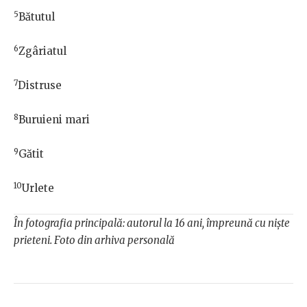
5
Bătutul
6
Zgâriatul
7
Distruse
8
Buruieni mari
9
Gătit
10
Urlete
În fotografia principală: autorul la 16 ani, împreună cu niște
prieteni. Foto din arhiva personală