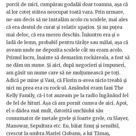
porcii de mici, cumpărau godalăi doar toamna, așa că
al lor coteț stătea neocupat toată vara. Prin urmare,
ne-am decis să ne instalăm acolo cu sculele, mai ales
că era destul de curat și relativ spațios. Și nu puțea
mai deloc, că era mereu deschis. Înăuntru era și o
ladă de lemn, probabil pentru tărâțe sau mălai, așa că
aveam unde ne depozita sculele cât nu eram acolo.
Primul lucru, înainte să demarăm rockăreala, a fost să
ne dăm un nume. Și aici, după negocieri și impuneri,
am găsit un nume care să ne mulțumească pe toți.
Adică pe mine și Vasi, că Florin n-avea nicio treabă și
nici nu prea era cu rock-ul. Amândoi eram fani The
Kelly Family, că-i tot auzeam pe la radio îngânând fel
de fel de hituri. Așa că am pornit cumva de aici. Apoi,
el o dădea mai mult, datorită unchiului său
consumator de metale grele și foarte grele, cu Slayer,
Manowar, Sepultura etc. Eu, băiat finuț și sensibil,
crescut la umbra Mariei Ciobanu, a lui Tămaș,