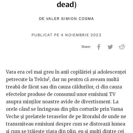
dead)
DE
VALER SIMION COSMA
PUBLICAT PE 4 NOIEMBRIE 2022
Vara era cel mai greu în anii copilăriei și adolescenței
1
petrecute la Telciu
, dar nu pentru că aveam multă
treabă de făcut sau din cauza căldurilor, ci din cauza
efectelor produse de consumul unor emisiuni TV
asupra minților noastre avide de divertisment. La
orele când se încingeau din plin corturile prin Vama
Veche și prelatele teraselor de pe litoralul de unde ne
transmiteau emisiuni despre cum se distrează lumea
și cum se trăiește viața din plin, eu și mulți dintre cei