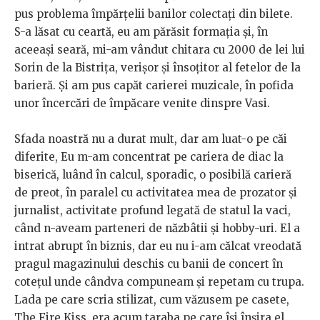
pus problema împărțelii banilor colectați din bilete.
S-a lăsat cu ceartă, eu am părăsit formația și, în
aceeași seară, mi-am vândut chitara cu 2000 de lei lui
Sorin de la Bistrița, verișor și însoțitor al fetelor de la
barieră. Și am pus capăt carierei muzicale, în pofida
unor încercări de împăcare venite dinspre Vasi.
Sfada noastră nu a durat mult, dar am luat-o pe căi
diferite, Eu m-am concentrat pe cariera de diac la
biserică, luând în calcul, sporadic, o posibilă carieră
de preot, în paralel cu activitatea mea de prozator și
jurnalist, activitate profund legată de statul la vaci,
când n-aveam parteneri de năzbâtii și hobby-uri. El a
intrat abrupt în biznis, dar eu nu i-am călcat vreodată
pragul magazinului deschis cu banii de concert în
cotețul unde cândva compuneam și repetam cu trupa.
Lada pe care scria stilizat, cum văzusem pe casete,
The Fire Kiss, era acum taraba pe care își înșira el