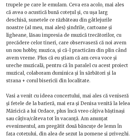
trupele pe care le emulam. Ceva era acolo, mai ales
că avea o acustică bună cotețul și, cu ușa larg
deschisă, sunetele ce răzbăteau din gâtlejurile
noastre (al meu, mai ales) șindrile, cartoane și
ligheane, lăsau impresia de muzică trecătorilor, cu
precădere celor tineri, care observaseră că noi avem
un nou hobby, muzica, și că-l practicăm din plin când
avem vreme. Plus că eu știam că am ceva voce și
ureche muzicală, pentru că în paralel cu acest proiect
muzical, colaboram duminica și în sărbători și la
strana + corul bisericii din localitate.
Vasi a venit cu ideea concertului, mai ales că veniseră
și fetele de la barieră, mai era și Denisa venită la lelea
Măricică a lui Ordace, plus încă vreo câțiva băștinași
sau câțiva/câteva tot în vacanță. Am anunțat
evenimentul, am pregătit două băncuțe de lemn în
fața cotețului, din alea de șezut la pomene și priveghi.