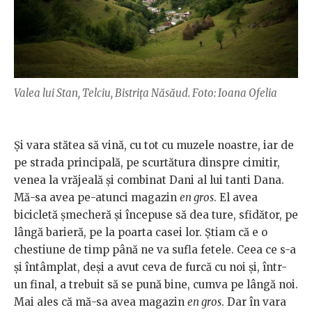
Valea lui Stan, Telciu, Bistrița Năsăud. Foto: Ioana Ofelia
Și vara stătea să vină, cu tot cu muzele noastre, iar de
pe strada principală, pe scurtătura dinspre cimitir,
venea la vrăjeală și combinat Dani al lui tanti Dana.
Mă-sa avea pe-atunci magazin
en gros
. El avea
bicicletă șmecheră și începuse să dea ture, sfidător, pe
lângă barieră, pe la poarta casei lor. Știam că e o
chestiune de timp până ne va sufla fetele. Ceea ce s-a
și întâmplat, deși a avut ceva de furcă cu noi și, într-
un final, a trebuit să se pună bine, cumva pe lângă noi.
Mai ales că mă-sa avea magazin
en gros
. Dar în vara