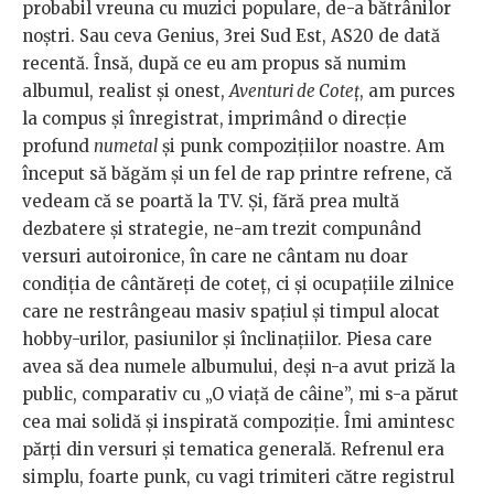
probabil vreuna cu muzici populare, de-a bătrânilor
noștri. Sau ceva Genius, 3rei Sud Est, AS20 de dată
recentă. Însă, după ce eu am propus să numim
albumul, realist și onest,
Aventuri de Coteț
, am purces
la compus și înregistrat, imprimând o direcție
profund
numetal
și punk compozițiilor noastre. Am
început să băgăm și un fel de rap printre refrene, că
vedeam că se poartă la TV. Și, fără prea multă
dezbatere și strategie, ne-am trezit compunând
versuri autoironice, în care ne cântam nu doar
condiția de cântăreți de coteț, ci și ocupațiile zilnice
care ne restrângeau masiv spațiul și timpul alocat
hobby-urilor, pasiunilor și înclinațiilor. Piesa care
avea să dea numele albumului, deși n-a avut priză la
public, comparativ cu „O viață de câine”, mi s-a părut
cea mai solidă și inspirată compoziție. Îmi amintesc
părți din versuri și tematica generală. Refrenul era
simplu, foarte punk, cu vagi trimiteri către registrul