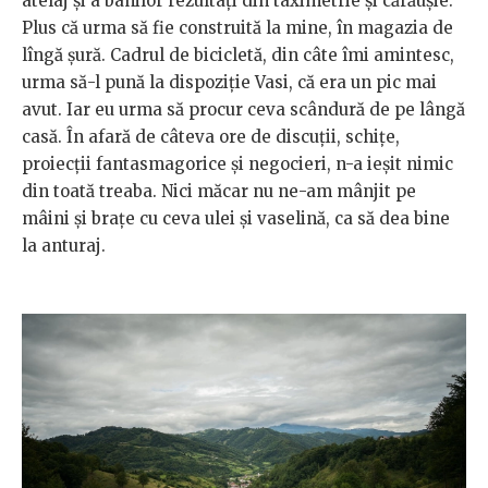
atelaj și a banilor rezultați din taximetrie și cărăușie.
Plus că urma să fie construită la mine, în magazia de
lîngă șură. Cadrul de bicicletă, din câte îmi amintesc,
urma să-l pună la dispoziție Vasi, că era un pic mai
avut. Iar eu urma să procur ceva scândură de pe lângă
casă. În afară de câteva ore de discuții, schițe,
proiecții fantasmagorice și negocieri, n-a ieșit nimic
din toată treaba. Nici măcar nu ne-am mânjit pe
mâini și brațe cu ceva ulei și vaselină, ca să dea bine
la anturaj.