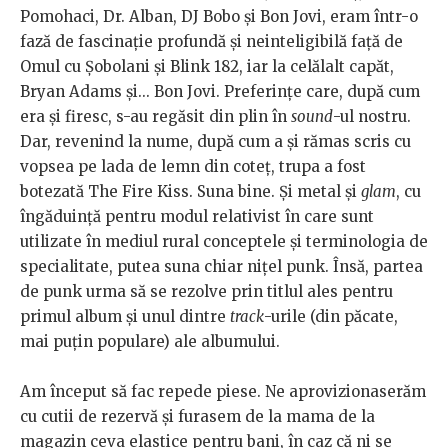
Pomohaci, Dr. Alban, DJ Bobo și Bon Jovi, eram într-o
fază de fascinație profundă și neinteligibilă față de
Omul cu Șobolani și Blink 182, iar la celălalt capăt,
Bryan Adams și... Bon Jovi. Preferințe care, după cum
era și firesc, s-au regăsit din plin în
sound
-ul nostru.
Dar, revenind la nume, după cum a și rămas scris cu
vopsea pe lada de lemn din coteț, trupa a fost
botezată The Fire Kiss. Suna bine. Și metal și
glam
, cu
îngăduință pentru modul relativist în care sunt
utilizate în mediul rural conceptele și terminologia de
specialitate, putea suna chiar nițel punk. Însă, partea
de punk urma să se rezolve prin titlul ales pentru
primul album și unul dintre
track
-urile (din păcate,
mai puțin populare) ale albumului.
Am început să fac repede piese. Ne aprovizionaserăm
cu cutii de rezervă și furasem de la mama de la
magazin ceva elastice pentru bani, în caz că ni se