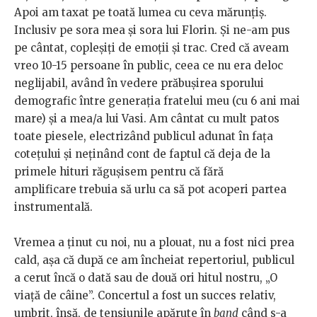
Apoi am taxat pe toată lumea cu ceva mărunțiș.
Inclusiv pe sora mea și sora lui Florin. Și ne-am pus
pe cântat, copleșiți de emoții și trac. Cred că aveam
vreo 10-15 persoane în public, ceea ce nu era deloc
neglijabil, având în vedere prăbușirea sporului
demografic între generația fratelui meu (cu 6 ani mai
mare) și a mea/a lui Vasi. Am cântat cu mult patos
toate piesele, electrizând publicul adunat în fața
cotețului și neținând cont de faptul că deja de la
primele hituri răgușisem pentru că fără
amplificare trebuia să urlu ca să pot acoperi partea
instrumentală.
Vremea a ținut cu noi, nu a plouat, nu a fost nici prea
cald, așa că după ce am încheiat repertoriul, publicul
a cerut încă o dată sau de două ori hitul nostru, „O
viață de câine”. Concertul a fost un succes relativ,
umbrit, însă, de tensiunile apărute în
band
când s-a