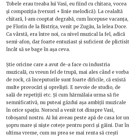
Tobele erau treaba lui Vasi, eu fiind cu chitara, vocea
și compoziția (versuri + linie melodică). La cealaltă
chitară, l-am cooptat degrabă, cum începuse vacanța,
pe Florin de la Bistrița, venit pe Zugău, la lelea Doce.
Ca vârstă, era între noi, ca nivel muzical la fel, adică
semi-afon, dar foarte entuziast și suficient de plictisit
încât să se bage în așa ceva.
Știe oricine care a avut de-a face cu industria
muzicală, cu vreun fel de trupă, mai ales când e vorba
de rock, că începuturile sunt foarte dificile, că există
multe provocări și opreliști. E nevoie de studio, de
sală de repetiții etc. Și cum hărmălaia urma să fie
semnificativă, nu puteai găzdui așa ambiții muzicale
în orice spațiu. Norocul a venit tot dinspre Vasi,
toboșarul nostru. Ai lui aveau peste apă de casa lor un
șopru mare și niște cotețe pentru porci și găini. Dar în
ultima vreme, cum nu prea se mai renta să crești