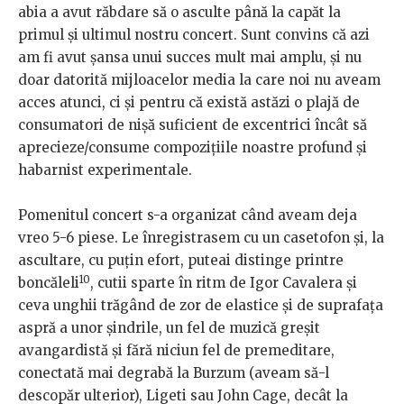
abia a avut răbdare să o asculte până la capăt la
primul și ultimul nostru concert. Sunt convins că azi
am fi avut șansa unui succes mult mai amplu, și nu
doar datorită mijloacelor media la care noi nu aveam
acces atunci, ci și pentru că există astăzi o plajă de
consumatori de nișă suficient de excentrici încât să
aprecieze/consume compozițiile noastre profund și
habarnist experimentale.
Pomenitul concert s-a organizat când aveam deja
vreo 5-6 piese. Le înregistrasem cu un casetofon și, la
ascultare, cu puțin efort, puteai distinge printre
10
boncăleli
, cutii sparte în ritm de Igor Cavalera și
ceva unghii trăgând de zor de elastice și de suprafața
aspră a unor șindrile, un fel de muzică greșit
avangardistă și fără niciun fel de premeditare,
conectată mai degrabă la Burzum (aveam să-l
descopăr ulterior), Ligeti sau John Cage, decât la