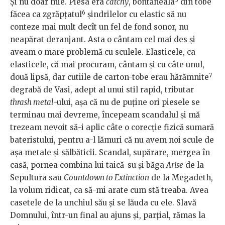
Și nu doar mie. Piesa era
catchy
, bontăneala
din tobe
6
făcea ca zgrăpțatul
șindrilelor cu elastic să nu
conteze mai mult decît un fel de fond sonor, nu
neapărat deranjant. Asta o cântam cel mai des și
aveam o mare problemă cu sculele. Elasticele, ca
elasticele, că mai procuram, cântam și cu câte unul,
7
două lipsă, dar cutiile de carton-tobe erau hărămnite
degrabă de Vasi, adept al unui stil rapid, tributar
thrash metal
-ului, așa că nu de puține ori piesele se
terminau mai devreme, începeam scandalul și mă
trezeam nevoit să-i aplic câte o corecție fizică sumară
bateristului, pentru a-l lămuri că nu avem noi scule de
așa metale și sălbăticii. Scandal, supărare, mergea în
casă, pornea combina lui taică-su și băga
Arise
de la
Sepultura sau
Countdown to Extinction
de la Megadeth,
la volum ridicat, ca să-mi arate cum stă treaba. Avea
casetele de la unchiul său și se lăuda cu ele. Slavă
Domnului, într-un final au ajuns și, parțial, rămas la