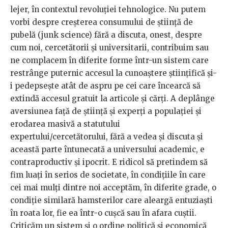
lejer, în contextul revoluției tehnologice. Nu putem
vorbi despre creșterea consumului de știință de
pubelă (junk science) fără a discuta, onest, despre
cum noi, cercetătorii și universitarii, contribuim sau
ne complacem în diferite forme într-un sistem care
restrânge puternic accesul la cunoaștere științifică și-
i pedepsește atât de aspru pe cei care încearcă să
extindă accesul gratuit la articole și cărți. A deplânge
aversiunea față de știință și experți a populației și
erodarea masivă a statutului
expertului/cercetătorului, fără a vedea și discuta și
această parte întunecată a universului academic, e
contraproductiv și ipocrit. E ridicol să pretindem să
fim luați în serios de societate, în condițiile în care
cei mai mulți dintre noi acceptăm, în diferite grade, o
condiție similară hamsterilor care aleargă entuziaști
în roata lor, fie ea într-o cușcă sau în afara cuștii.
Criticăm un sistem și o ordine politică și economică