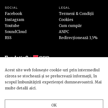
SOCIAL
LEGAL
Facebook
Termeni & Condiții
Instagram
Cookies
Youtube
Cum cumpăr
SoundCloud
ANPC
RSS
Redirecționează 3,5%
Acest site web folosește cookie-uri prin intermediul
© 2026 BRD Groupe Société Générale, toate drepturile rezervate.
cărora se stochează și se prelucrează informații, în
Scena 9 este un proiect sustinut de
BRD GROUPE SOCIÉTÉ
scopul îmbunătățirii experienței dumneavoastră. Mai
GÉNÉRALE
.
multe detalii
aici
.
Design and development
OK
by
INTERKORP