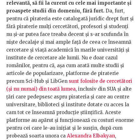
relevantă, să fii la curent cu cele mai importante și
proaspete studii din domeniu, fără furt.
Da, furt,
pentru că pirateria este catalogată juridic drept furt și
fără piraterie mulți cercetători, profesori și studenți
nu și-ar putea face treaba decent și s-ar scufunda în
niște decalaje și mai ample față de ceea ce înseamnă
cercetare și viață academică în marile universități și
institute de cercetare ale lumii. Nu e doar cazul
românilor, pentru că, așa cum arată multe studii și
articole de popularizare, platforme de piraterie
precum Sci-Hub și LibGen
sunt folosite de cercetători
(și nu numai) din toată lumea
, inclusiv din SUA și alte
țări care pedepsesc aspru pirateria și care au centre
universitare, biblioteci și institute dotate cu acces la
cam tot ce înseamnă producție științifică. Aceste
platforme au apărut și funcționează cu costuri enorme
pentru cei care le-au inițiat și le susțin, după cum
probează soarta unora ca
Alexandra Elbakyan
,