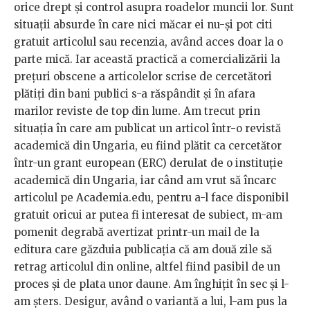
orice drept și control asupra roadelor muncii lor. Sunt
situații absurde în care nici măcar ei nu-și pot citi
gratuit articolul sau recenzia, având acces doar la o
parte mică. Iar această practică a comercializării la
prețuri obscene a articolelor scrise de cercetători
plătiți din bani publici s-a răspândit și în afara
marilor reviste de top din lume. Am trecut prin
situația în care am publicat un articol într-o revistă
academică din Ungaria, eu fiind plătit ca cercetător
într-un grant european (ERC) derulat de o instituție
academică din Ungaria, iar când am vrut să încarc
articolul pe Academia.edu, pentru a-l face disponibil
gratuit oricui ar putea fi interesat de subiect, m-am
pomenit degrabă avertizat printr-un mail de la
editura care găzduia publicația că am două zile să
retrag articolul din online, altfel fiind pasibil de un
proces și de plata unor daune. Am înghițit în sec și l-
am șters. Desigur, având o variantă a lui, l-am pus la