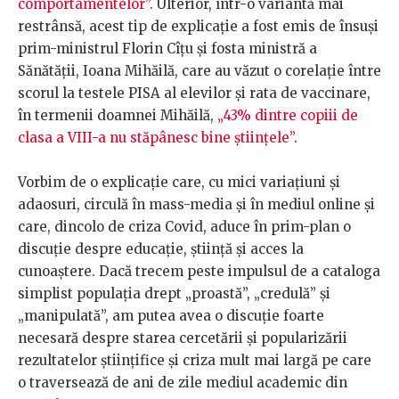
comportamentelor”
. Ulterior, într-o variantă mai
restrânsă, acest tip de explicație a fost emis de însuși
prim-ministrul Florin Cîțu și fosta ministră a
Sănătății, Ioana Mihăilă, care au văzut o corelație între
scorul la testele PISA al elevilor și rata de vaccinare,
în termenii doamnei Mihăilă,
„43% dintre copiii de
clasa a VIII-a nu stăpânesc bine științele”
.
Vorbim de o explicație care, cu mici variațiuni și
adaosuri, circulă în mass-media și în mediul online și
care, dincolo de criza Covid, aduce în prim-plan o
discuție despre educație, știință și acces la
cunoaștere. Dacă trecem peste impulsul de a cataloga
simplist populația drept „proastă”, „credulă” și
„manipulată”, am putea avea o discuție foarte
necesară despre starea cercetării și popularizării
rezultatelor științifice și criza mult mai largă pe care
o traversează de ani de zile mediul academic din