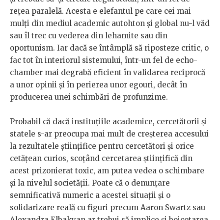
rețea paralelă. Acesta e elefantul pe care cei mai
mulți din mediul academic autohton și global nu-l văd
sau îl trec cu vederea din lehamite sau din
oportunism. Iar dacă se întâmplă să riposteze critic, o
fac tot în interiorul sistemului, într-un fel de echo-
chamber mai degrabă eficient în validarea reciprocă
a unor opinii și în perierea unor egouri, decât în
producerea unei schimbări de profunzime.
Probabil că dacă instituțiile academice, cercetătorii și
statele s-ar preocupa mai mult de creșterea accesului
la rezultatele științifice pentru cercetători și orice
cetățean curios, scoțând cercetarea științifică din
acest prizonierat toxic, am putea vedea o schimbare
și la nivelul societății. Poate că o denunțare
semnificativă numeric a acestei situații și o
solidarizare reală cu figuri precum Aaron Swartz sau
Alexandra Elbakyan ar trebui să implice și boicotarea