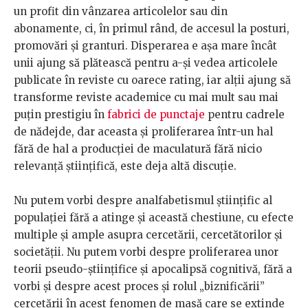
un profit din vânzarea articolelor sau din
abonamente, ci, în primul rând, de accesul la posturi,
promovări și granturi. Disperarea e așa mare încât
unii ajung să plătească pentru a-și vedea articolele
publicate în reviste cu oarece rating, iar alții ajung să
transforme reviste academice cu mai mult sau mai
puțin prestigiu în
fabrici de punctaje
pentru cadrele
de nădejde, dar aceasta și proliferarea într-un hal
fără de hal a producției de maculatură fără nicio
relevanță științifică, este deja altă discuție.
Nu putem vorbi despre analfabetismul științific al
populației fără a atinge și această chestiune, cu efecte
multiple și ample asupra cercetării, cercetătorilor și
societății. Nu putem vorbi despre proliferarea unor
teorii pseudo-științifice și apocalipsă cognitivă, fără a
vorbi și despre acest proces și rolul „biznificării”
cercetării în acest fenomen de masă care se extinde