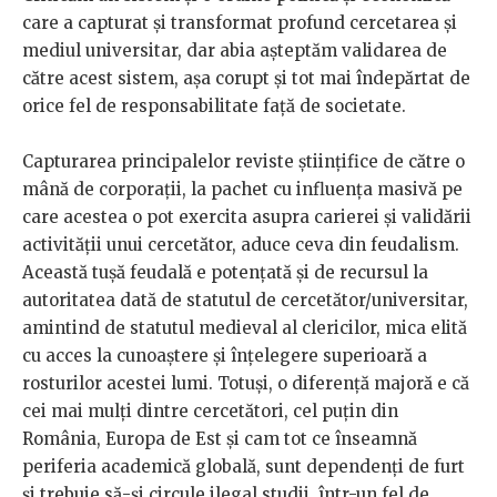
care a capturat și transformat profund cercetarea și
mediul universitar, dar abia așteptăm validarea de
către acest sistem, așa corupt și tot mai îndepărtat de
orice fel de responsabilitate față de societate.
Capturarea principalelor reviste științifice de către o
mână de corporații, la pachet cu influența masivă pe
care acestea o pot exercita asupra carierei și validării
activității unui cercetător, aduce ceva din feudalism.
Această tușă feudală e potențată și de recursul la
autoritatea dată de statutul de cercetător/universitar,
amintind de statutul medieval al clericilor, mica elită
cu acces la cunoaștere și înțelegere superioară a
rosturilor acestei lumi. Totuși, o diferență majoră e că
cei mai mulți dintre cercetători, cel puțin din
România, Europa de Est și cam tot ce înseamnă
periferia academică globală, sunt dependenți de furt
și trebuie să-și circule ilegal studii, într-un fel de