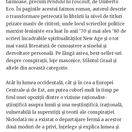
faimoase, precum
Pendulul lui Foucault
, de Umberto
Eco. În paginile acestui faimos roman, autorul descrie
o transformare petrecută în librării la nivel de titluri
prizate masiv de cititori, unde locul scrierilor politice
marxist-leniniste era luat în anii ‘70 și mai ales ‘80 de
scrieri încadrabile spiritualităților New Age și o tot
mai vastă literatură de cunoaștere a sinelui și
dezvoltare personală. Pe lângă astea, best-seller-uri
despre conspirații, loje masonice, Sfântul Graal și
altele din această categorie.
Atât în lumea occidentală, cât și în cea a Europei
Centrale și de Est, am putea coborî mult în timp pe
firul unei opoziții dintre o viziune raționalist-
științifică asupra lumii și una neștiințifică, irațională,
vulnerabilă la superstiții și teorii ale conspirației.
Niciodată nu a existat o departajare fermă a acestor
două moduri de a privi, înțelege și explica lumea și