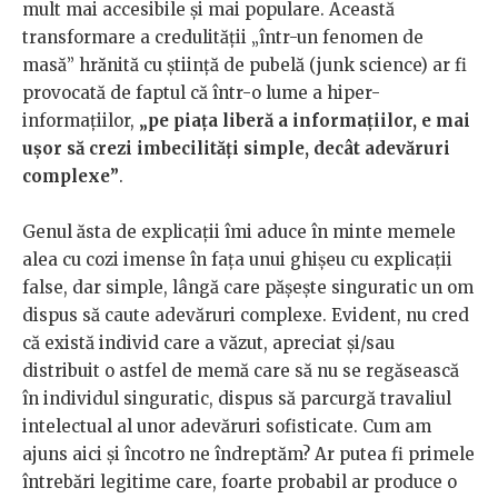
mult mai accesibile și mai populare. Această
transformare a credulității „într-un fenomen de
masă” hrănită cu știință de pubelă (junk science) ar fi
provocată de faptul că într-o lume a hiper-
informațiilor,
„pe piața liberă a informațiilor, e mai
ușor să crezi imbecilități simple, decât adevăruri
complexe”
.
Genul ăsta de explicații îmi aduce în minte memele
alea cu cozi imense în fața unui ghișeu cu explicații
false, dar simple, lângă care pășește singuratic un om
dispus să caute adevăruri complexe. Evident, nu cred
că există individ care a văzut, apreciat și/sau
distribuit o astfel de memă care să nu se regăsească
în individul singuratic, dispus să parcurgă travaliul
intelectual al unor adevăruri sofisticate. Cum am
ajuns aici și încotro ne îndreptăm? Ar putea fi primele
întrebări legitime care, foarte probabil ar produce o