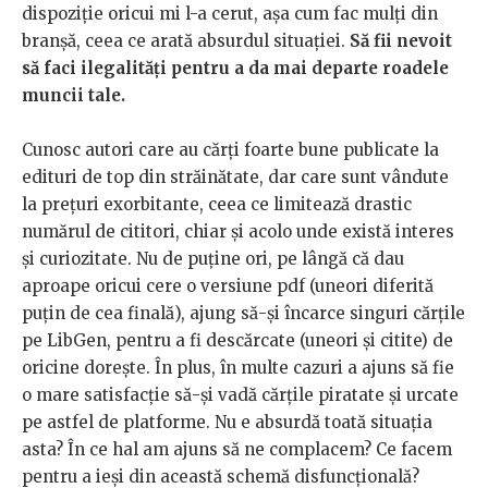
dispoziție oricui mi l-a cerut, așa cum fac mulți din
branșă, ceea ce arată absurdul situației.
Să fii nevoit
să faci ilegalități pentru a da mai departe roadele
muncii tale.
Cunosc autori care au cărți foarte bune publicate la
edituri de top din străinătate, dar care sunt vândute
la prețuri exorbitante, ceea ce limitează drastic
numărul de cititori, chiar și acolo unde există interes
și curiozitate. Nu de puține ori, pe lângă că dau
aproape oricui cere o versiune pdf (uneori diferită
puțin de cea finală), ajung să-și încarce singuri cărțile
pe LibGen, pentru a fi descărcate (uneori și citite) de
oricine dorește. În plus, în multe cazuri a ajuns să fie
o mare satisfacție să-și vadă cărțile piratate și urcate
pe astfel de platforme. Nu e absurdă toată situația
asta? În ce hal am ajuns să ne complacem? Ce facem
pentru a ieși din această schemă disfuncțională?