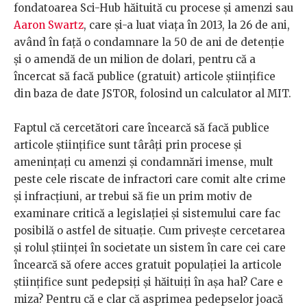
fondatoarea Sci-Hub hăituită cu procese și amenzi sau
Aaron Swartz
, care și-a luat viața în 2013, la 26 de ani,
având în față o condamnare la 50 de ani de detenție
și o amendă de un milion de dolari, pentru că a
încercat să facă publice (gratuit) articole științifice
din baza de date JSTOR, folosind un calculator al MIT.
Faptul că cercetători care încearcă să facă publice
articole științifice sunt târâți prin procese și
amenințați cu amenzi și condamnări imense, mult
peste cele riscate de infractori care comit alte crime
și infracțiuni, ar trebui să fie un prim motiv de
examinare critică a legislației și sistemului care fac
posibilă o astfel de situație. Cum privește cercetarea
și rolul științei în societate un sistem în care cei care
încearcă să ofere acces gratuit populației la articole
științifice sunt pedepsiți și hăituiți în așa hal? Care e
miza? Pentru că e clar că asprimea pedepselor joacă