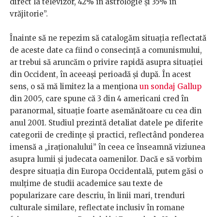
direct la televizor, 42% în astrologie și 35% în
vrăjitorie”.
Înainte să ne repezim să catalogăm situația reflectată
de aceste date ca fiind o consecință a comunismului,
ar trebui să aruncăm o privire rapidă asupra situației
din Occident, în aceeași perioadă și după. În acest
sens, o să mă limitez la a menționa
un sondaj Gallup
din 2005, care spune că 3 din 4 americani cred în
paranormal, situație foarte asemănătoare cu cea din
anul 2001. Studiul prezintă detaliat datele pe diferite
categorii de credințe și practici, reflectând ponderea
imensă a „iraționalului” în ceea ce înseamnă viziunea
asupra lumii și judecata oamenilor. Dacă e să vorbim
despre situația din Europa Occidentală, putem găsi o
mulțime de studii academice sau texte de
popularizare care descriu, în linii mari, trenduri
culturale similare, reflectate inclusiv în romane