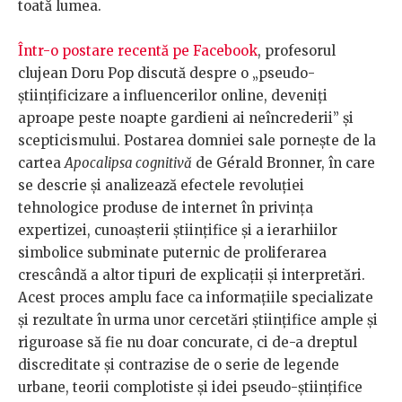
toată lumea.
Într-o postare recentă pe Facebook
, profesorul
clujean Doru Pop discută despre o „pseudo-
științificizare a influencerilor online, deveniți
aproape peste noapte gardieni ai neîncrederii” și
scepticismului. Postarea domniei sale pornește de la
cartea
Apocalipsa cognitivă
de Gérald Bronner, în care
se descrie și analizează efectele revoluției
tehnologice produse de internet în privința
expertizei, cunoașterii științifice și a ierarhiilor
simbolice subminate puternic de proliferarea
crescândă a altor tipuri de explicații și interpretări.
Acest proces amplu face ca informațiile specializate
și rezultate în urma unor cercetări științifice ample și
riguroase să fie nu doar concurate, ci de-a dreptul
discreditate și contrazise de o serie de legende
urbane, teorii complotiste și idei pseudo-științifice