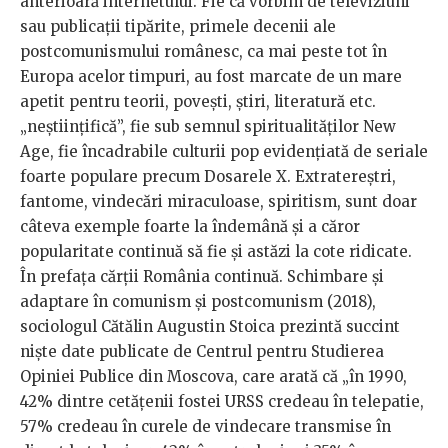
anterioară internetului. Fie că vorbim de televiziuni
sau publicații tipărite, primele decenii ale
postcomunismului românesc, ca mai peste tot în
Europa acelor timpuri, au fost marcate de un mare
apetit pentru teorii, povești, știri, literatură etc.
„neștiințifică”, fie sub semnul spiritualităților New
Age, fie încadrabile culturii pop evidențiată de seriale
foarte populare precum Dosarele X. Extratereștri,
fantome, vindecări miraculoase, spiritism, sunt doar
câteva exemple foarte la îndemână și a căror
popularitate continuă să fie și astăzi la cote ridicate.
În prefața cărții România continuă. Schimbare și
adaptare în comunism și postcomunism (2018),
sociologul Cătălin Augustin Stoica prezintă succint
niște date publicate de Centrul pentru Studierea
Opiniei Publice din Moscova, care arată că „în 1990,
42% dintre cetățenii fostei URSS credeau în telepatie,
57% credeau în curele de vindecare transmise în