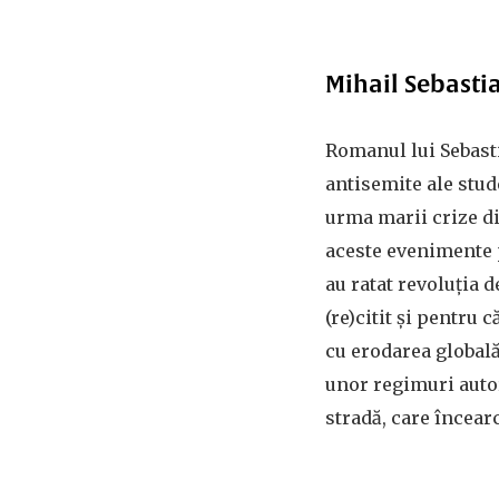
Mihail Sebasti
Romanul lui Sebast
antisemite ale stud
urma marii crize din
aceste evenimente p
au ratat revoluția 
(re)citit și pentru
cu erodarea global
unor regimuri auto
stradă, care încea