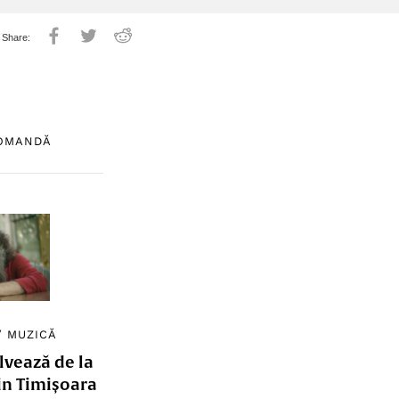
COMANDĂ
/
MUZICĂ
lvează de la
in Timișoara