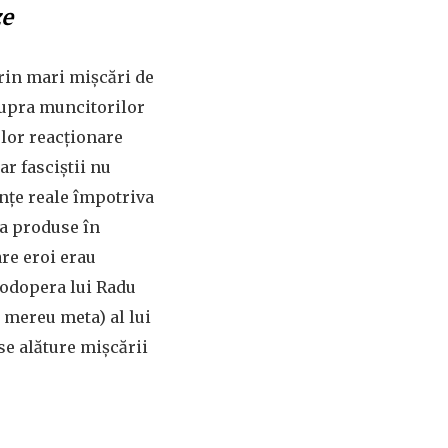
ze
prin mari mișcări de
supra muncitorilor
elor reacționare
ar fasciștii nu
ențe reale împotriva
ra produse în
re eroi erau
apodopera lui Radu
și mereu meta) al lui
se alăture mișcării