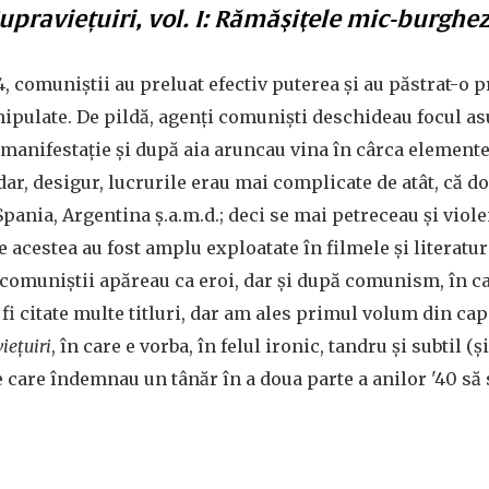
upraviețuiri, vol. I: Rămăşiţele mic-burghe
, comuniștii au preluat efectiv puterea și au păstrat-o 
nipulate. De pildă, agenți comuniști deschideau focul a
 manifestație și după aia aruncau vina în cârca element
dar, desigur, lucrurile erau mai complicate de atât, că do
Spania, Argentina ș.a.m.d.; deci se mai petreceau și viol
e acestea au fost amplu exploatate în filmele și literatu
comuniștii apăreau ca eroi, dar și după comunism, în ca
 fi citate multe titluri, dar am ales primul volum din c
iețuiri
, în care e vorba, în felul ironic, tandru și subtil (
e care îndemnau un tânăr în a doua parte a anilor '40 să 