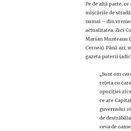
Pe de altă parte, ce
mișcările de stradă
numai – din vremea 
actualitatea. Zici 
Marian Munteanu (
Cernea). Până azi, m
gazeta puterii (adic
„Sunt om care
rețeta cu car
opoziției zice
ce are Capital
guvernului zic
de destrăbălaț
ceva de oameni