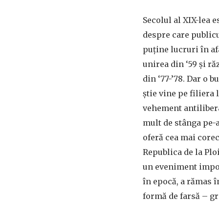
Secolul al XIX-lea 
despre care publicu
puține lucruri în af
unirea din ‘59 și r
din ‘77-’78. Dar o b
știe vine pe filiera 
vehement antilibera
mult de stânga pe-a
oferă cea mai corec
Republica de la Ploi
un eveniment impor
în epocă, a rămas 
formă de farsă – gra