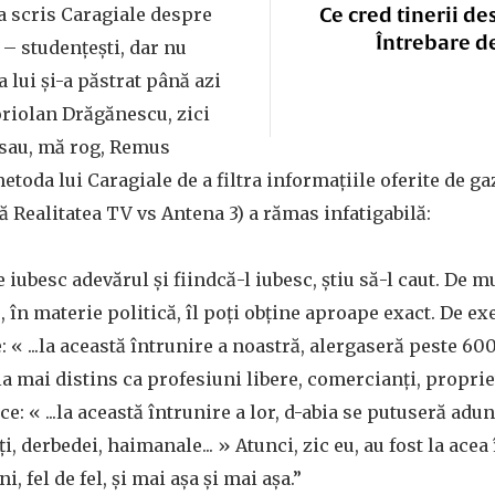
Ce cred tinerii de
 a scris Caragiale despre
Întrebare d
 – studențești, dar nu
lui și-a păstrat până azi
Coriolan Drăgănescu, zici
sau, mă rog, Remus
etoda lui Caragiale de a filtra informațiile oferite de ga
ă Realitatea TV vs Antena 3) a rămas infatigabilă:
 iubesc adevărul și fiindcă-l iubesc, știu să-l caut. De 
e, în materie politică, îl poți obține aproape exact. De e
: « ...la această întrunire a noastră, alergaseră peste 600
a mai distins ca profesiuni libere, comercianți, proprieta
e: « ...la această întrunire a lor, d-abia se putuseră adu
i, derbedei, haimanale... » Atunci, zic eu, au fost la acea
, fel de fel, și mai așa și mai așa.”