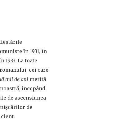
festările
muniste în 1931, în
n 1933. La toate
 romanului, cei care
ă mii de ani
merită
a noastră, începând
ate de ascensiunea
mișcărilor de
cient.