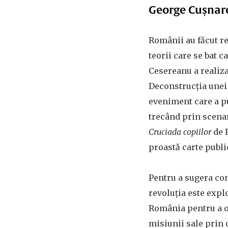
George Cușnar
Românii au făcut re
teorii care se bat c
Cesereanu a realizat
Deconstrucția unei r
eveniment care a p
trecând prin scena
Cruciada copiilor
de F
proastă carte publi
Pentru a sugera co
revoluția este expl
România pentru a o
misiunii sale prin 