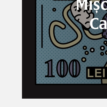
Mișc
Ca