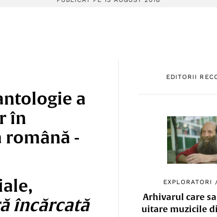
EDITORII RE
antologie a
r în
a română -
iale,
EXPLORATORI
Arhivarul care sa
ă încărcată
uitare muzicile d