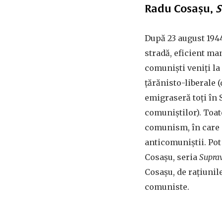
Radu Cosașu,
S
După 23 august 1944
stradă, eficient ma
comuniști veniți la
țărănisto-liberale (
emigraseră toți în 
comuniștilor). Toat
comunism, în care 
anticomuniștii. Pot
Cosașu, seria
Suprav
Cosașu, de rațiunil
comuniste.