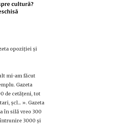
spre cultură?
eschisă
zeta opoziției și
mult mi-am făcut
xemplu. Gazeta
0 de cetățeni, tot
ri, șcl... ». Gazeta
na în silă vreo 300
 întrunire 3000 și