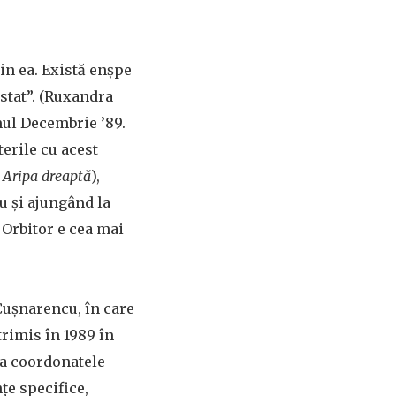
in ea. Există enșpe
 stat”. (Ruxandra
mul
Decembrie ’89.
terile cu acest
. Aripa dreaptă
),
 și ajungând la
n Orbitor e cea mai
Cușnarencu, în care
trimis în 1989 în
la coordonatele
țe specifice,