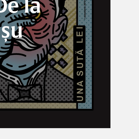
De la
așu