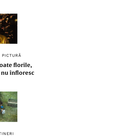
/
PICTURĂ
ate florile,
e nu înfloresc
TINERI