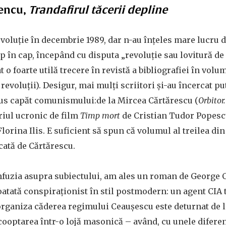
encu,
Trandafirul tăcerii depline
voluție în decembrie 1989, dar n-au înțeles mare lucru d
ap în cap, începând cu disputa „revoluție sau lovitură de
 o foarte utilă trecere în revistă a bibliografiei în volu
evoluții). Desigur, mai mulți scriitori și-au încercat pu
us capăt comunismului:de la Mircea Cărtărescu (
Orbitor
riul ucronic de film
Timp mort
de Cristian Tudor Popescu
lorina Ilis. E suficient să spun că volumul al treilea di
cată de Cărtărescu.
nfuzia asupra subiectului, am ales un roman de George 
oatată
conspiraționist în stil postmodern: un agent CIA 
rganiza căderea regimului Ceaușescu este deturnat de 
cooptarea într-o lojă masonică – având, cu unele diferen