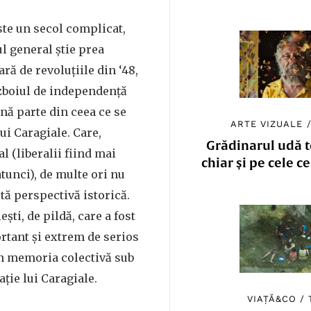
este un secol complicat,
l general știe prea
ară de revoluțiile din ‘48,
ăzboiul de independență
ună parte din ceea ce se
ARTE VIZUALE
lui Caragiale. Care,
Grădinarul udă to
l (liberalii fiind mai
chiar și pe cele c
tunci), de multe ori nu
tă perspectivă istorică.
ești, de pildă, care a fost
tant și extrem de serios
în memoria colectivă sub
ție lui Caragiale.
VIAȚĂ&CO
/