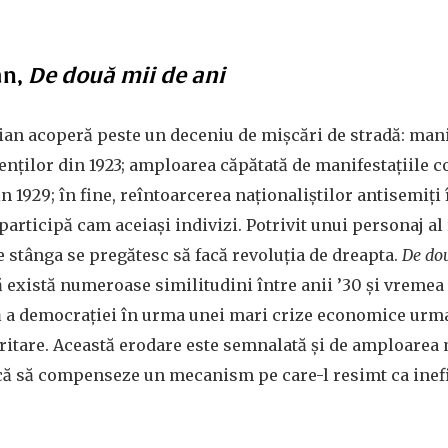
an,
De două mii de ani
ian acoperă peste un deceniu de mișcări de stradă: mani
enților din 1923; amploarea căpătată de manifestațiile co
 1929; în fine, reîntoarcerea naționaliștilor antisemiți î
articipă cam aceiași indivizi. Potrivit unui personaj al
de stânga se pregătesc să facă revoluția de dreapta.
De dou
 că există numeroase similitudini între anii ’30 și vreme
ă a democrației în urma unei mari crize economice urm
ritare. Această erodare este semnalată și de amploarea 
rcă să compenseze un mecanism pe care-l resimt ca inefi