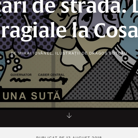
ări de stradă. 
ragiale la Cos
DE
MIHAI IOVĂNEL
, ILUSTRAȚII DE
DRAGOȘ BOȚCĂU
PUBLICAT PE 13 AUGUST 2018