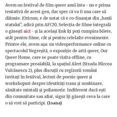
Avem un festival de film queer anul ăsta - nu e prima
tentativă de acest gen, dar sper că va fi una care să
dăinuie. (Oricum, e de notat că e co-finanțat din „banii
statului”, adică prin AFCN). Selecția de filme integrală
o găsești
aici
- și la același link îți poți cumpăra bilete,
atât pentru filme, cât și pentru celelalte evenimente.
Printre ele, avem așa: un videoperformance online cu
spectacolul Negreșită, o expoziție de artă queer, Our
Queer Home, care se poate vizita offline, cu
programare prealabilă, la spațiul Alert (Strada Mircea
Vulcănescu 2), plus discuții cu regizorii români
invitați în festival, lecturi de poezie queer și
workshopuri despre identități trans și nonbinare,
sănătate mintală și poliamorie. Indiferent dacă ești
din comunitate sau aliat, sigur îți găsești ceva la care
o să vrei să participi.
(Ioana)