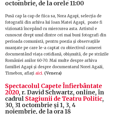
octombrie, de la orele 11:00
Pusă cap la cap de fiica sa, Nora Agapi, selecția de
fotografii din arhiva lui Ioan Matei Agapi, poate fi
vizionată începând cu miercurea asta. Artistul e
cunoscut drept unul dintre cei mai buni fotografi din
perioada comunistă, pentru poezia și observațiile
nuanțate pe care le-a captat cu obiectivul camerei
documentând viața cotidiană, obișnuită, de pe străzile
României anilor 60-70. Mai multe despre arhiva
familiei Agapi și despre documentarul Norei Agaăi,
Timebox, aflați
aici
.
(Venera)
Spectacolul Capete Înfierbântate
2020
, r. David Schwartz, online, în
cadrul
Stagiunii de Teatru Politic
,
30, 31 octombrie și 1, 3, 4
noiembrie, de la ora 18