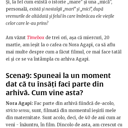
Și, la fel cum există o istorie „mare” și una „mică”,
personală,
există și nostalgii „mari” și „mici”, după
vremurile de altădată și felul în care îmbrăcau ele viețile
celor care le-au prins?
Am văzut
Timebox
de trei ori, așa că miercuri, 20
martie, am ieșit la o cafea cu Nora Agapi, ca să aflu
mai multe despre cum a făcut filmul, ce mai face tatăl
ei și ce se va întâmpla cu arhiva Agapi.
Scena9: Spuneai la un moment
dat că tu însăți faci parte din
arhivă. Cum vine asta?
Nora Agapi:
Fac parte din arhivă fiindcă de-acolo,
stricto sensu
, sunt, filmată din momentul ieșirii mele
din maternitate. Sunt acolo, deci, de 40 de ani cum ar
veni - înăuntru, în film. Dincolo de asta, am crescut cu