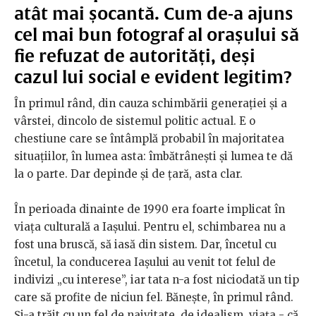
atât mai șocantă. Cum de-a ajuns
cel mai bun fotograf al orașului să
fie refuzat de autorități, deși
cazul lui social e evident legitim?
În primul rând, din cauza schimbării generației și a
vârstei, dincolo de sistemul politic actual. E o
chestiune care se întâmplă probabil în majoritatea
situațiilor, în lumea asta: îmbătrânești și lumea te dă
la o parte. Dar depinde și de țară, asta clar.
În perioada dinainte de 1990 era foarte implicat în
viața culturală a Iașului. Pentru el, schimbarea nu a
fost una bruscă, să iasă din sistem. Dar, încetul cu
încetul, la conducerea Iașului au venit tot felul de
indivizi „cu interese”, iar tata n-a fost niciodată un tip
care să profite de niciun fel. Bănește, în primul rând.
Și-a trăit cu un fel de naivitate, de idealism, viața - că