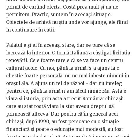
primit de curând oferta. Costă prea mult și nu ne
permitem. Practic, suntem în aceeași situație.
Obiectele de arhivă nu știu unde vor ajunge, ele fiind
în continuare în cutii.
Palatul e și el în aceeași stare, dar se pare că se
lucrează la interior. O firmă italiană a câștigat licitația
renovării. Ce e foarte tare e că se va face un centru
cultural acolo. Cu noi, până la urmă, s-a ajuns la o
chestie foarte personală: nu ne mai iubește nimeni în
orașul ăla. A ajuns un fel de război - dar nu înțeleg
pentru ce, până la urmă n-am făcut nimic rău. Asta e
viața și istoria, prin asta a trecut România: chiriașii
care au stat toată viața la stat aveau dreptul să
primească altceva. Dar pentru că în general acei
chiriași, după 1990, au fost persoane cu o situație
financiară și poate o educație mai modestă, au fost
foarte ușor de dat afară. Asta cred că-i enervează: noi