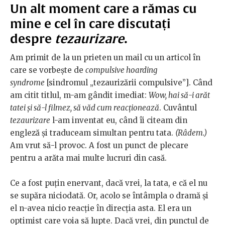
Un alt moment care a rămas cu
mine e cel în care discutați
despre
tezaurizare
.
Am primit de la un prieten un mail cu un articol în
care se vorbește de
compulsive hoarding
syndrome
[sindromul „tezaurizării compulsive”]. Când
am citit titlul, m-am gândit imediat:
Wow, hai să-i arăt
tatei și să-l filmez, să văd cum reacționează
. Cuvântul
tezaurizare
l-am inventat eu, când îi citeam din
engleză și traduceam simultan pentru tata.
(Râdem.)
Am vrut să-l provoc. A fost un punct de plecare
pentru a arăta mai multe lucruri din casă.
Ce a fost puțin enervant, dacă vrei, la tata, e că el nu
se supăra niciodată. Or, acolo se întâmpla o dramă și
el n-avea nicio reacție în direcția asta. El era un
optimist care voia să lupte. Dacă vrei, din punctul de