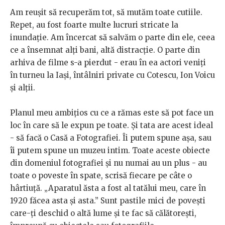
Am reușit să recuperăm tot, să mutăm toate cutiile.
Repet, au fost foarte multe lucruri stricate la
inundație. Am încercat să salvăm o parte din ele, ceea
ce a însemnat alți bani, altă distracție. O parte din
arhiva de filme s-a pierdut - erau în ea actori veniți
în turneu la Iași, întâlniri private cu Cotescu, Ion Voicu
și alții.
Planul meu ambițios cu ce a rămas este să pot face un
loc în care să le expun pe toate. Și tata are acest ideal
- să facă o Casă a Fotografiei. Îi putem spune așa, sau
îi putem spune un muzeu intim. Toate aceste obiecte
din domeniul fotografiei și nu numai au un plus - au
toate o poveste în spate, scrisă fiecare pe câte o
hârtiuță. „Aparatul ăsta a fost al tatălui meu, care în
1920 făcea asta și asta.” Sunt pastile mici de povești
care-ți deschid o altă lume și te fac să călătorești,