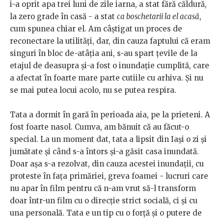
i-a oprit apa trei luni de zile iarna, a stat fără căldură,
la zero grade în casă - a stat
ca boschetarii la el acasă
,
cum spunea chiar el. Am câștigat un proces de
reconectare la utilități, dar, din cauza faptului că eram
singuri în bloc de-atâția ani, s-au spart țevile de la
etajul de deasupra și-a fost o inundație cumplită, care
a afectat în foarte mare parte cutiile cu arhiva. Și nu
se mai putea locui acolo, nu se putea respira.
Tata a dormit în gară în perioada aia, pe la prieteni. A
fost foarte nasol. Cumva, am bănuit că au făcut-o
special. La un moment dat, tata a lipsit din Iași o zi și
jumătate și când s-a întors și-a găsit casa inundată.
Doar așa s-a rezolvat, din cauza acestei inundații, cu
proteste în fața primăriei, greva foamei - lucruri care
nu apar în film pentru că n-am vrut să-l transform
doar într-un film cu o direcție strict socială, ci și cu
una personală. Tata e un tip cu o forță și o putere de