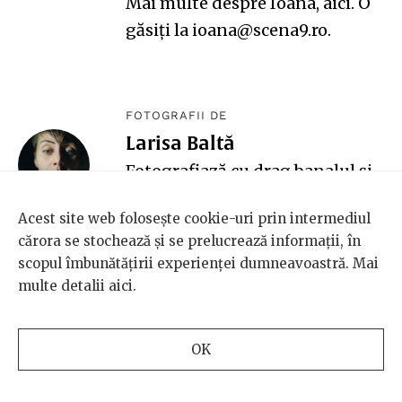
Mai multe despre Ioana,
aici
. O
găsiți la ioana@scena9.ro.
FOTOGRAFII DE
Larisa Baltă
Fotografiază cu drag banalul și
rutina. Nu e cea mai sociabilă,
Acest site web folosește cookie-uri prin intermediul
dar caută oamenii și nu crede în
cărora se stochează și se prelucrează informații, în
cuvântul „nefotogenic”. O găsiți
scopul îmbunătățirii experienței dumneavoastră. Mai
(și)
aici
.
multe detalii
aici
.
OK