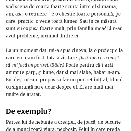
văd scena de ceartă foarte scurtă între el și mama,
am, așa, o reținere - e o chestie foarte personală, pe
care, practic, o vede toată lumea. Sau în ce măsură
sunt eu expusă foarte mult, prin familia mea? Ei n-au
avut probleme, niciunul dintre ei.
La un moment dat, mi-a spus cineva, la o proiecție la
care eu n-am fost, tata a zis tare:
fiică-mea n-a reușit
să-mi facă un portret. (Râde.)
Poate pentru că-i arăt
anumite părți, și bune, dar și mai slabe, habar n-am.
Eu, deși mi-am propus să fac un portret inițial, filmul
cu siguranță nu e doar despre el. El are mult mai
multe de arătat.
De exemplu?
Partea lui de nebunie a creației, de joacă, de bucurie
de a munci toată viața, neobosit. Felul în care preda