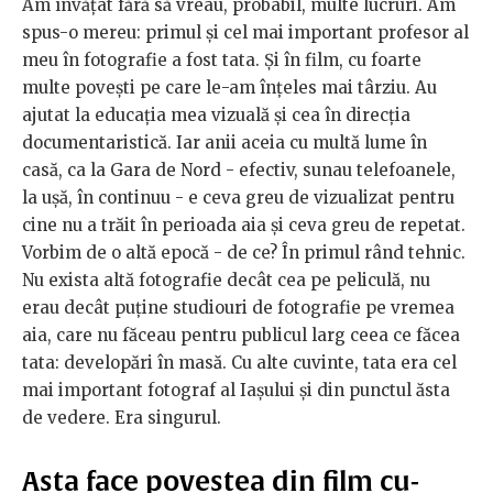
Am învățat fără să vreau, probabil, multe lucruri. Am
spus-o mereu: primul și cel mai important profesor al
meu în fotografie a fost tata. Și în film, cu foarte
multe povești pe care le-am înțeles mai târziu. Au
ajutat la educația mea vizuală și cea în direcția
documentaristică. Iar anii aceia cu multă lume în
casă, ca la Gara de Nord - efectiv, sunau telefoanele,
la ușă, în continuu - e ceva greu de vizualizat pentru
cine nu a trăit în perioada aia și ceva greu de repetat.
Vorbim de o altă epocă - de ce? În primul rând tehnic.
Nu exista altă fotografie decât cea pe peliculă, nu
erau decât puține studiouri de fotografie pe vremea
aia, care nu făceau pentru publicul larg ceea ce făcea
tata: developări în masă. Cu alte cuvinte, tata era cel
mai important fotograf al Iașului și din punctul ăsta
de vedere. Era singurul.
Asta face povestea din film cu-