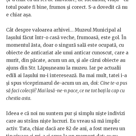
totul poate fi bine, frumos și corect. S-a dovedit că nu
e chiar așa.
Cât despre valoarea arhivei… Muzeul Municipal al
Iașului făcut într-o casă veche, frumoasă, este gol. În
momentul ăsta, doar o singură sală este ocupată, cu
obiecte de anticariat ale unui anticar cunoscut, care a
murit, din păcate, acum un an, și ale cărui obiecte au
ajuns din Str. Lăpușneanu la muzeu. Iar pe actualii
edili ai Iașului nu-i interesează. Ba mai mult, tatei i-a
și spus viceprimarul de-acum un an, doi:
Ci
ne te-a pus
să faci colecții? Mai lasă-ne-n pace, ce ne tot bați la cap cu
chestia asta.
Ideea e că noi nu suntem pur și simplu niște indivizi
care au strâns niște lucruri. Eu vreau să mă implic
activ. Tata, chiar dacă are 82 de ani, a fost mereu un