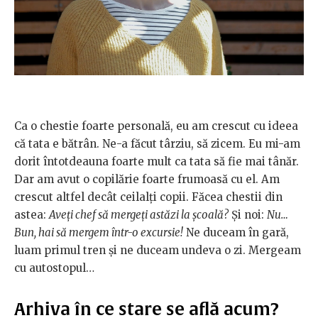
Ca o chestie foarte personală, eu am crescut cu ideea
că tata e bătrân. Ne-a făcut târziu, să zicem. Eu mi-am
dorit întotdeauna foarte mult ca tata să fie mai tânăr.
Dar am avut o copilărie foarte frumoasă cu el. Am
crescut altfel decât ceilalți copii. Făcea chestii din
astea:
Aveți chef să mergeți astăzi la școală?
Și noi:
Nu…
Bun, hai să mergem într-o excursie!
Ne duceam în gară,
luam primul tren și ne duceam undeva o zi. Mergeam
cu autostopul…
Arhiva în ce stare se află acum?