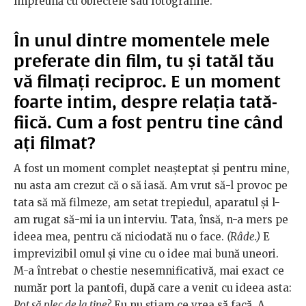
împreună cu obiectele sau fotografiile.
În unul dintre momentele mele
preferate din film, tu și tatăl tău
vă filmați reciproc. E un moment
foarte intim, despre relația tată-
fiică. Cum a fost pentru tine când
ați filmat?
A fost un moment complet neașteptat și pentru mine,
nu asta am crezut că o să iasă. Am vrut să-l provoc pe
tata să mă filmeze, am setat trepiedul, aparatul și l-
am rugat să-mi ia un interviu. Tata, însă, n-a mers pe
ideea mea, pentru că niciodată nu o face.
(
Râde.)
E
imprevizibil omul și vine cu o idee mai bună uneori.
M-a întrebat o chestie nesemnificativă, mai exact ce
număr port la pantofi, după care a venit cu ideea asta:
Pot să plec de la tine?
Eu nu știam ce vrea să facă. A