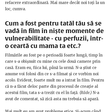
refacere extraordinară. Mai mare decât noi toți la un
loc, cumva.
Cum a fost pentru tatăl tău să se
vadă în film în niște momente de
vulnerabilitate - cu perfuzii, într-
o ceartă cu mama ta etc.?
Filmările au fost pe o perioadă foarte lungă, timp în
care s-a obișnuit cu mine cu cele două camere prin
casă. Eram eu, fiica lui, până la urmă. N-a știut ce
anume voi folosi din ce s-a filmat și ce vorbim noi
acolo. Evident, foarte mult nu a intrat în film. Pentru
că n-a făcut deloc parte din procesul de creație al
acestui film, tata s-a trezit cu el în față.
(
Râde.)
N-a
avut de comentat, să zică asta nu trebuia să apară.
Mai mult eu am avut probleme etice. Și-acum când