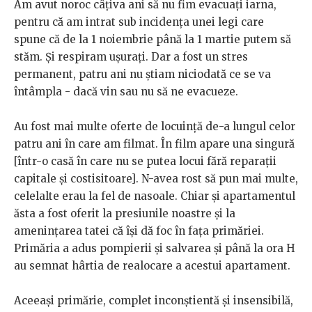
Am avut noroc câțiva ani să nu fim evacuați iarna,
pentru că am intrat sub incidența unei legi care
spune că de la 1 noiembrie până la 1 martie putem să
stăm. Și respiram ușurați. Dar a fost un stres
permanent, patru ani nu știam niciodată ce se va
întâmpla - dacă vin sau nu să ne evacueze.
Au fost mai multe oferte de locuință de-a lungul celor
patru ani în care am filmat. În film apare una singură
[într-o casă în care nu se putea locui fără reparații
capitale și costisitoare]. N-avea rost să pun mai multe,
celelalte erau la fel de nasoale. Chiar și apartamentul
ăsta a fost oferit la presiunile noastre și la
amenințarea tatei că își dă foc în fața primăriei.
Primăria a adus pompierii și salvarea și până la ora H
au semnat hârtia de realocare a acestui apartament.
Aceeași primărie, complet inconștientă și insensibilă,