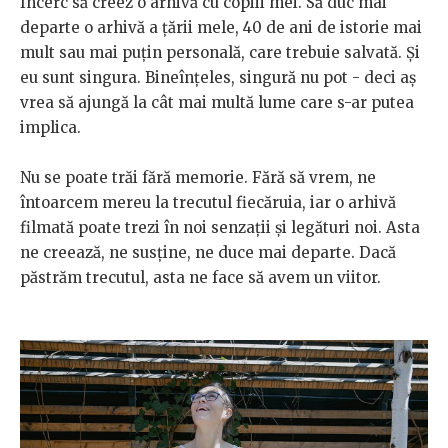
Încerc să creez o arhivă cu copiii mei. Să duc mai
departe o arhivă a țării mele, 40 de ani de istorie mai
mult sau mai puțin personală, care trebuie salvată. Și
eu sunt singura. Bineînțeles, singură nu pot - deci aș
vrea să ajungă la cât mai multă lume care s-ar putea
implica.
Nu se poate trăi fără memorie. Fără să vrem, ne
întoarcem mereu la trecutul fiecăruia, iar o arhivă
filmată poate trezi în noi senzații și legături noi. Asta
ne creează, ne susține, ne duce mai departe. Dacă
păstrăm trecutul, asta ne face să avem un viitor.