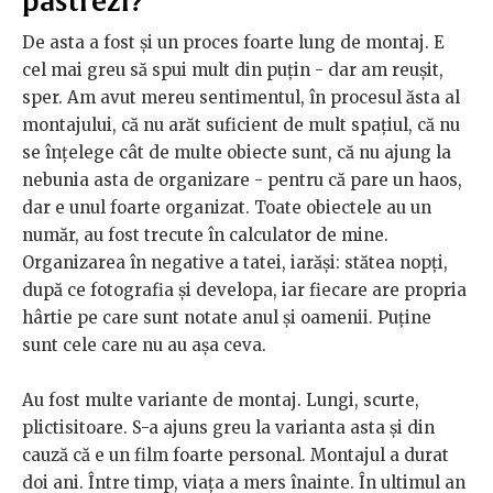
păstrezi?
De asta a fost și un proces foarte lung de montaj. E
cel mai greu să spui mult din puțin - dar am reușit,
sper. Am avut mereu sentimentul, în procesul ăsta al
montajului, că nu arăt suficient de mult spațiul, că nu
se înțelege cât de multe obiecte sunt, că nu ajung la
nebunia asta de organizare - pentru că pare un haos,
dar e unul foarte organizat. Toate obiectele au un
număr, au fost trecute în calculator de mine.
Organizarea în negative a tatei, iarăși: stătea nopți,
după ce fotografia și developa, iar fiecare are propria
hârtie pe care sunt notate anul și oamenii. Puține
sunt cele care nu au așa ceva.
Au fost multe variante de montaj. Lungi, scurte,
plictisitoare. S-a ajuns greu la varianta asta și din
cauză că e un film foarte personal. Montajul a durat
doi ani. Între timp, viața a mers înainte. În ultimul an