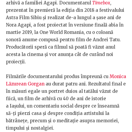
arhivă a familiei Agapi. Documentarul
Timebox
,
prezentat în premieră la ediția din 2018 a festivalului
Astra Film Sibiu și realizat de-a lungul a șase ani de
Nora Agapi, a fost proiectat în versiune finală abia în
martie 2019, la One World Romania, cu o coloană
sonoră anume compusă pentru film de Andrei Tatu.
Producătorii speră ca filmul să poată fi văzut anul
acesta la cinema și vor anunța cât de curând noi
proiecții.
Filmările documentarului produs împreună cu
Monica
Lăzurean Gorgan
au durat patru ani. Rezultatul final e
în măsuri egale un portret duios al tatălui văzut de
fiică, un film de arhivă cu 40 de ani de istorie
a Iașului, un comentariu social despre ce înseamnă
să-ți pierzi casa și despre condiția artistului la
bătrânețe, precum și o meditație asupra memoriei,
timpului și nostalgiei.