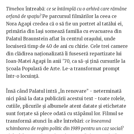
Timebox
întreabă:
ce se întâmplă cu o arhivă care rămâne
orfană de spațiu?
Pe parcursul filmărilor la ceea ce
Nora Agapi credea că o să fie un portret al tatălui ei,
primăria din Iași somează familia cu evacuarea din
Palatul Braunstein aflat în centrul orașului, unde
locuiseră timp de 40 de ani cu chirie. Cele trei camere
din clădirea naționalizată îi fuseseră repartizate lui
Ioan-Matei Agapi în anii '70, ca să-și țină cursurile la
Școala Populară de Arte. Le-a transformat prompt
într-o locuință.
Însă când Palatul intră „în renovare” - neterminată
nici până la data publicării acestui text - toate rolele,
cutiile, plicurile și albumele atent datate și etichetate
sunt forțate să plece odată cu stăpânul lor. Filmul se
transformă atunci în alte întrebări:
ce înseamnă
schimbarea de regim politic din 1989 pentru un caz social?