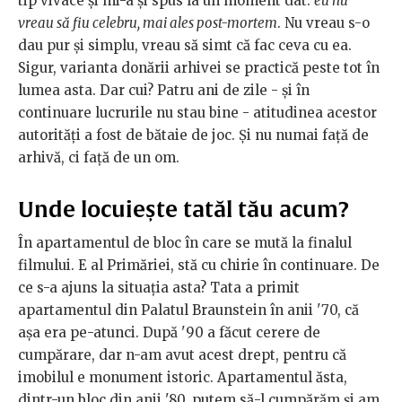
tip vivace și mi-a și spus la un moment dat:
eu nu
vreau să fiu celebru, mai ales post-mortem
. Nu vreau s-o
dau pur și simplu, vreau să simt că fac ceva cu ea.
Sigur, varianta donării arhivei se practică peste tot în
lumea asta. Dar cui? Patru ani de zile - și în
continuare lucrurile nu stau bine - atitudinea acestor
autorități a fost de bătaie de joc. Și nu numai față de
arhivă, ci față de un om.
Unde locuiește tatăl tău acum?
În apartamentul de bloc în care se mută la finalul
filmului. E al Primăriei, stă cu chirie în continuare. De
ce s-a ajuns la situația asta? Tata a primit
apartamentul din Palatul Braunstein în anii '70, că
așa era pe-atunci. După '90 a făcut cerere de
cumpărare, dar n-am avut acest drept, pentru că
imobilul e monument istoric. Apartamentul ăsta,
dintr-un bloc din anii '80, putem să-l cumpărăm și am