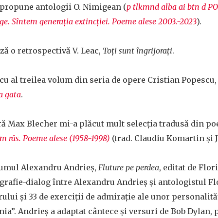
 propune antologii O. Nimigean (
p tlkmnd alba ai btn d 
ge. Sîntem generația extincției. Poeme alese 2003.-2023
).
ză o retrospectivă V. Leac,
Toți sunt îngrijorați
.
cu al treilea volum din seria de opere Cristian Popescu
a gata
.
ră Max Blecher mi-a plăcut mult selecția tradusă din po
 am râs. Poeme alese (1958-1998)
(trad. Claudiu Komartin și 
lumul Alexandru Andrieș,
Fluture pe perdea
, editat de Flor
grafie-dialog între Alexandru Andrieș și antologistul Fl
ului și 33 de exerciții de admirație ale unor personalităț
ia”. Andrieș a adaptat cântece și versuri de Bob Dylan, p