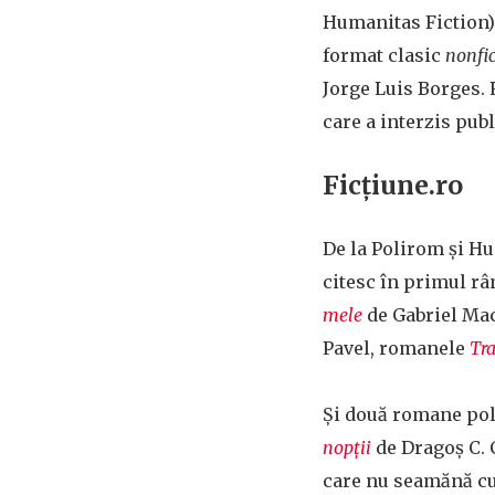
Humanitas Fiction), 
format clasic
nonfi
Jorge Luis Borges. 
care a interzis pub
Ficțiune.ro
De la Polirom și Hu
citesc în primul r
mele
de Gabriel Mac
Pavel, romanele
Tra
Și două romane pol
nopții
de Dragoș C. C
care nu seamănă cu 