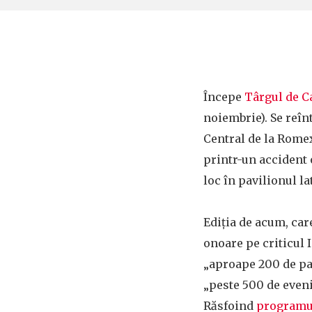
Începe
Târgul de 
noiembrie). Se reîn
Central de la Romex
printr-un accident 
loc în pavilionul la
Ediția de acum, care
onoare pe criticul 
„aproape 200 de pa
„peste 500 de eveni
Răsfoind
programu