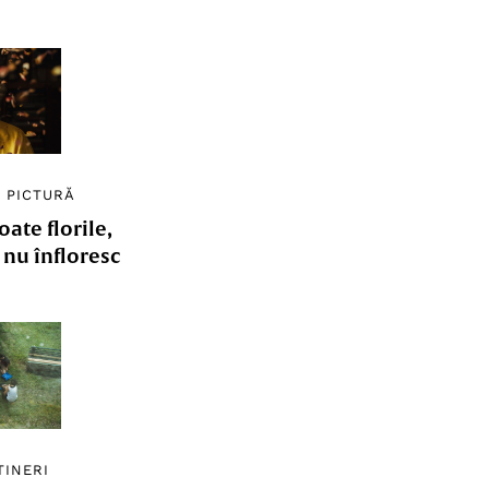
/
PICTURĂ
ate florile,
e nu înfloresc
TINERI