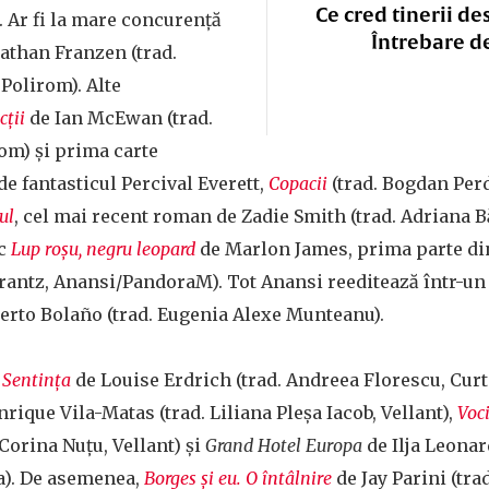
Ce cred tinerii de
 Ar fi la mare concurență
Întrebare d
athan Franzen (trad.
Polirom). Alte
cţii
de Ian McEwan (trad.
om) și prima carte
e fantasticul Percival Everett,
Copacii
(trad. Bogdan Perd
ul
, cel mai recent roman de Zadie Smith (trad. Adriana B
sc
Lup roșu, negru leopard
de Marlon James, prima parte din
 Frantz, Anansi/PandoraM). Tot Anansi reeditează într-u
erto Bolaño (trad. Eugenia Alexe Munteanu).
c
Sentinţa
de Louise Erdrich (trad. Andreea Florescu, Curt
rique Vila-Matas (trad. Liliana Pleșa Iacob, Vellant),
Voci
 Corina Nuțu, Vellant) și
Grand Hotel Europa
de Ilja Leonard
a). De asemenea,
Borges și eu. O întâlnire
de Jay Parini (tra