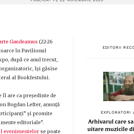
Carte Gaudeamus
(22-26
EDITORII RE
toarce în Pavilionul
po, după ce anul trecut,
organizatoric, își găsise
teral al Bookfestului.
 îl are ca președinte de
Ion Bogdan Lefter, anunță
EXPLORATORI
rticipanți” și promite
Arhivarul care sa
mente editoriale”.
uitare muzicile d
l evenimentelor
se poate