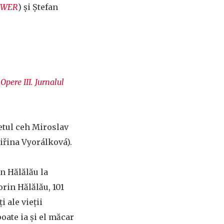
POWER
) și Ștefan
,
Opere III. Jurnalul
etul ceh Miroslav
Jiřina Vyorálková).
in Hălălău la
orin Hălălău, 101
i ale vieții
oate ia și el măcar