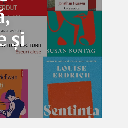
ă,
e și