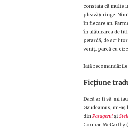
constata că multe i
pleavă/cringe. Nimi
în fiecare an. Farm
în alăturarea de tit
petardă, de scriitor
veniți parcă cu circ
Iată recomandările
Ficțiune trad
Dacă ar fi să-mi iau
Gaudeamus, mi-aș l
din
Pasagerul
și
Stel
Cormac McCarthy (t