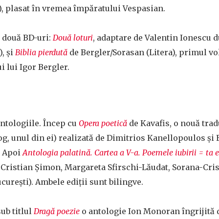
), plasat în vremea împăratului Vespasian.
i două BD-uri:
Două loturi
, adaptare de Valentin Ionescu d
), și
Biblia pierdută
de Bergler/Sorasan (Litera), primul v
ui lui Igor Bergler.
ntologiile. Încep cu
Opera poetică
de
Kavafis, o nouă tra
g, unul din ei) realizată de Dimitrios Kanellopoulos și
. Apoi
Antologia palatină. Cartea a V-a. Poemele iubirii = ta 
 Cristian Şimon, Margareta Sfirschi-Lăudat, Sorana-Cris
ucurești). Ambele ediții sunt bilingve.
ub titlul
Dragă poezie
o antologie Ion Monoran îngrijită 