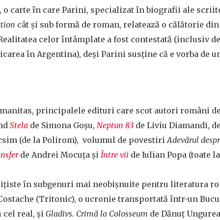
o carte în care Parini, specializat în biografii ale scriit
ction
cât și sub formă de roman, relatează o călătorie din
Realitatea celor întâmplate a fost contestată (inclusiv d
licarea în Argentina), deși Parini susține că e vorba de 
manitas, principalele edituri care scot autori români de
ând
Stela
de Simona Goșu,
Neptun 83
de Liviu Diamandi, d
sim (de la Polirom), volumul de povestiri
Adevărul desp
nsfer
de Andrei Mocuța și
Între vii
de Iulian Popa (toate l
ițiste în subgenuri mai neobișnuite pentru literatura 
ostache (Tritonic), o ucronie transportată într-un Bucur
cel real, și
Gladivs. Crimă la Colosseum
de Dănuț Ungurea