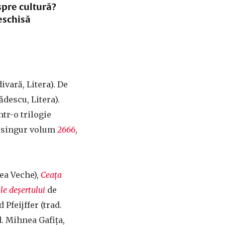
spre cultură?
eschisă
ivară, Litera). De
ădescu, Litera).
tr-o trilogie
n singur volum
2666
,
ea Veche),
Ceața
le deșertului
de
 Pfeijffer (trad.
d. Mihnea Gafița,