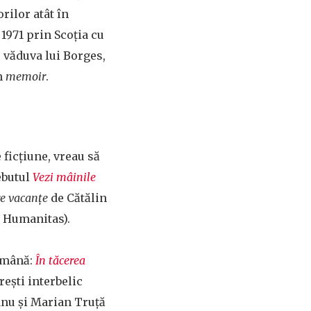
orilor atât în
 1971 prin Scoția cu
e văduva lui Borges,
un
memoir
.
 ficțiune, vreau să
ebutul
Vezi mâinile
re vacanțe
de Cătălin
a Humanitas).
română:
În tăcerea
ești interbelic
nu și Marian Truță