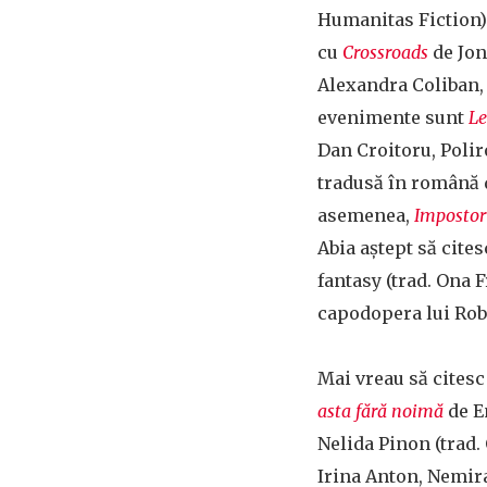
Humanitas Fiction).
cu
Crossroads
de Jon
Alexandra Coliban, 
evenimente sunt
Le
Dan Croitoru, Polir
tradusă în română d
asemenea,
Impostor
Abia aștept să cite
fantasy (trad. Ona
capodopera lui Rob
Mai vreau să cites
asta fără noimă
de En
Nelida Pinon (trad.
Irina Anton, Nemir