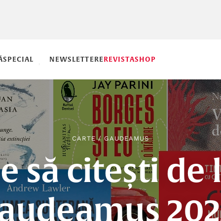
Ă
SPECIAL
NEWSLETTERE
REVISTA
SHOP
CARTE
/
GAUDEAMUS
e să citești de 
audeamus 202