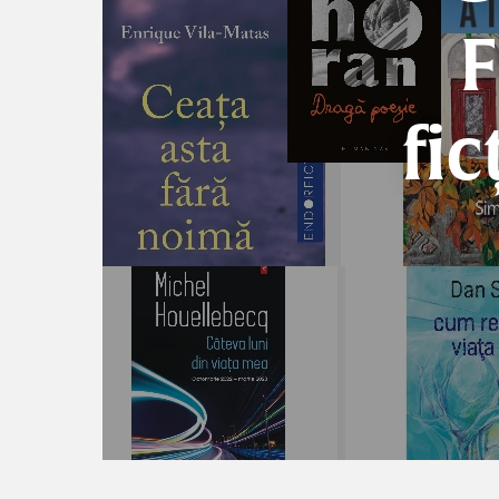
F
fic