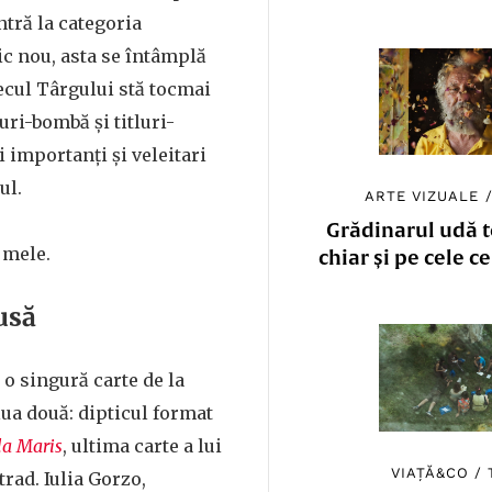
ntră la categoria
c nou, asta se întâmplă
ecul Târgului stă tocmai
luri-bombă și titluri-
i importanți și veleitari
ul.
ARTE VIZUALE
Grădinarul udă to
 mele.
chiar și pe cele c
usă
 o singură carte de la
ua două: dipticul format
la Maris
, ultima carte a lui
VIAȚĂ&CO
/
rad. Iulia Gorzo,