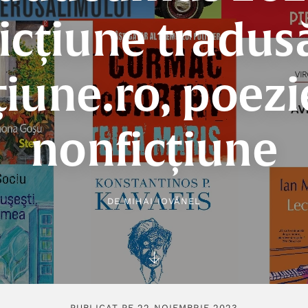
icțiune tradus
țiune.ro, poezi
nonficțiune
DE
MIHAI IOVĂNEL
PUBLICAT PE 22 NOIEMBRIE 2023