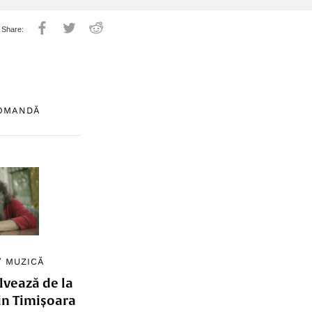
COMANDĂ
/
MUZICĂ
lvează de la
in Timișoara