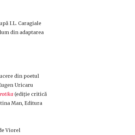
upă I.L. Caragiale
olum din adaptarea
ducere din poetul
 Eugen Uricaru
erotika
(ediţie critică
tina Man, Editura
de Viorel