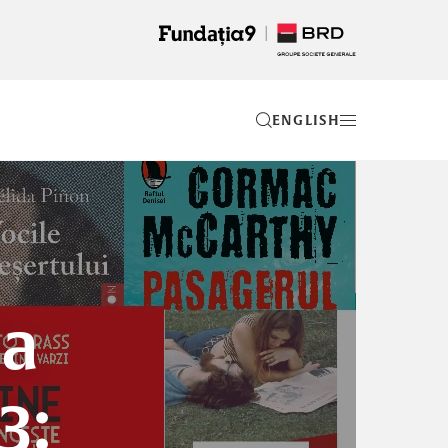
EN
la
3: