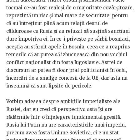
tocmai ce-au fost realeși de o majoritate covârșitoare,
reprezintă un risc și mai mare de securitate, pentru
că au întreținut până acum relații destul de
călduroase cu Rusia și au refuzat să susțină sancțiuni
dure împotriva ei. În ce-i privește pe sârbii bosniaci,
aceștia au stârnit apele în Bosnia, ceea ce a reaprins
temerile că ar putea să izbucnească din nou vechiul
conflict naționalist din fosta Iugoslavie. Astfel de
discursuri ar putea fi doar praf politicianist în ochi,
încercări de a smulge concesii de la UE, dar asta nu
înseamnă că sunt lipsite de pericole.
Vorbim adesea despre ambițiile imperialiste ale
Rusiei, dar eu cred că perspectiva asta își are
rădăcinile într-o înțelegere fundamental greșită.
Rusia lui Putin nu are caracteristicile unui imperiu,
precum avea fosta Uniune Sovietică, ci e un stat