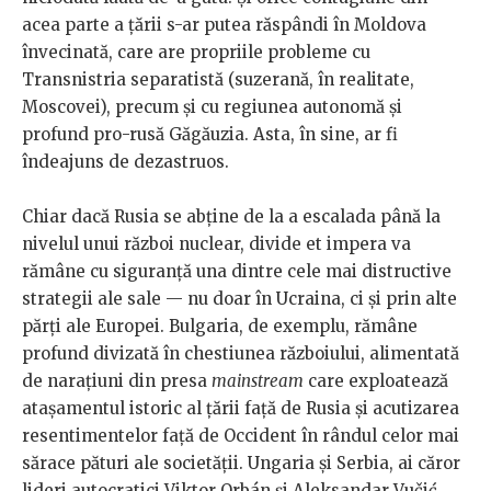
acea parte a țării s-ar putea răspândi în Moldova
învecinată, care are propriile probleme cu
Transnistria separatistă (suzerană, în realitate,
Moscovei), precum și cu regiunea autonomă și
profund pro-rusă Găgăuzia. Asta, în sine, ar fi
îndeajuns de dezastruos.
Chiar dacă Rusia se abține de la a escalada până la
nivelul unui război nuclear, divide et impera va
rămâne cu siguranță una dintre cele mai distructive
strategii ale sale — nu doar în Ucraina, ci și prin alte
părți ale Europei. Bulgaria, de exemplu, rămâne
profund divizată în chestiunea războiului, alimentată
de narațiuni din presa
mainstream
care exploatează
atașamentul istoric al țării față de Rusia și acutizarea
resentimentelor față de Occident în rândul celor mai
sărace pături ale societății. Ungaria și Serbia, ai căror
lideri autocratici Viktor Orbán și Aleksandar Vučić