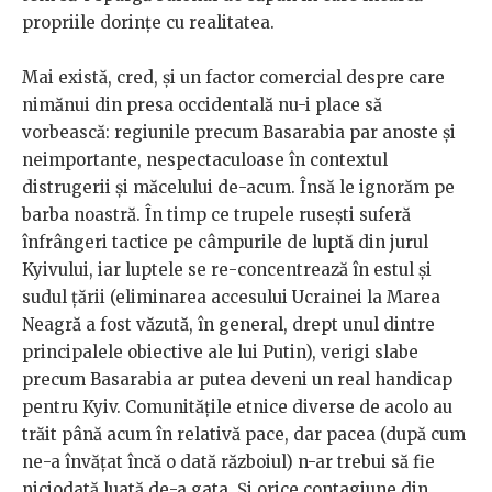
propriile dorințe cu realitatea.
Mai există, cred, și un factor comercial despre care
nimănui din presa occidentală nu-i place să
vorbească: regiunile precum Basarabia par anoste și
neimportante, nespectaculoase în contextul
distrugerii și măcelului de-acum. Însă le ignorăm pe
barba noastră. În timp ce trupele rusești suferă
înfrângeri tactice pe câmpurile de luptă din jurul
Kyivului, iar luptele se re-concentrează în estul și
sudul țării (eliminarea accesului Ucrainei la Marea
Neagră a fost văzută, în general, drept unul dintre
principalele obiective ale lui Putin), verigi slabe
precum Basarabia ar putea deveni un real handicap
pentru Kyiv. Comunitățile etnice diverse de acolo au
trăit până acum în relativă pace, dar pacea (după cum
ne-a învățat încă o dată războiul) n-ar trebui să fie
niciodată luată de-a gata. Și orice contagiune din