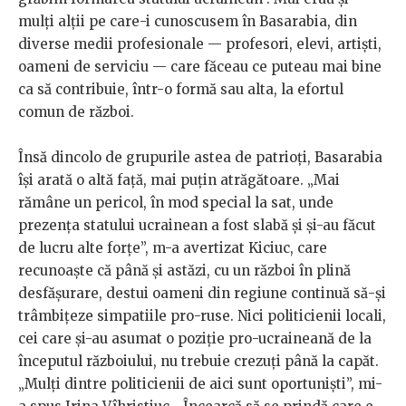
mulți alții pe care-i cunoscusem în Basarabia, din
diverse medii profesionale — profesori, elevi, artiști,
oameni de serviciu — care făceau ce puteau mai bine
ca să contribuie, într-o formă sau alta, la efortul
comun de război.
Însă dincolo de grupurile astea de patrioți, Basarabia
își arată o altă față, mai puțin atrăgătoare. „Mai
rămâne un pericol, în mod special la sat, unde
prezența statului ucrainean a fost slabă și și-au făcut
de lucru alte forțe”, m-a avertizat Kiciuc, care
recunoaște că până și astăzi, cu un război în plină
desfășurare, destui oameni din regiune continuă să-și
trâmbițeze simpatiile pro-ruse. Nici politicienii locali,
cei care și-au asumat o poziție pro-ucraineană de la
începutul războiului, nu trebuie crezuți până la capăt.
„Mulți dintre politicienii de aici sunt oportuniști”, mi-