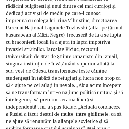
rădăcini bulgărești și unul dintre cei mai curajoși și
dedicați activiști de mediu pe care-i cunosc,
împreună cu colega lui Irina Vîhristiuc, directoarea
Parcului Național Lagunele Tuzlovski (aflat pe țărmul
basarabean al Mării Negre), trecuseră de la a se lupta
cu braconierii locali la a ajuta în lupta împotriva
invaziei străinilor. Iaroslav Kiciuc, rectorul
Universității de Stat de Științe Umaniste din Izmail,
singura instituție de învățământ superior aflată la
sud-vest de Odesa, transformase foste cămine
studențești în tabără de refugiați și lucra non-stop ca
să-i ajute pe cei aflați în nevoie. „Abia acum începem
să ne transformăm într-o națiune politică unitară și să
înțelegem și să prețuim Ucraina liberă și
independentă”, mi-a spus Kiciuc. „Actuala conducere
a Rusiei a făcut destul de multe, între ghilimele, ca să
ne ajute să renunțăm la alianțele sovietice și să
grăbim formarea statului ucrainean”. Mai erau și