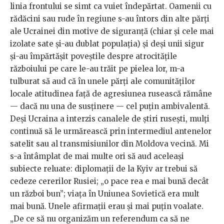
linia frontului se simt ca vuiet îndepărtat. Oamenii cu
rădăcini sau rude în regiune s-au întors din alte părți
ale Ucrainei din motive de siguranță (chiar și cele mai
izolate sate și-au dublat populația) și deși unii sigur
și-au împărtășit poveștile despre atrocitățile
războiului pe care le-au trăit pe pielea lor, m-a
tulburat să aud că în unele părți ale comunităților
locale atitudinea față de agresiunea rusească rămâne
— dacă nu una de susținere — cel puțin ambivalentă.
Deși Ucraina a interzis canalele de știri rusești, mulți
continuă să le urmărească prin intermediul antenelor
satelit sau al transmisiunilor din Moldova vecină. Mi
s-a întâmplat de mai multe ori să aud aceleași
subiecte reluate: diplomații de la Kyiv ar trebui să
cedeze cererilor Rusiei; „o pace rea e mai bună decât
un război bun”; viața în Uniunea Sovietică era mult
mai bună. Unele afirmații erau și mai puțin voalate.
„De ce să nu organizăm un referendum ca să ne