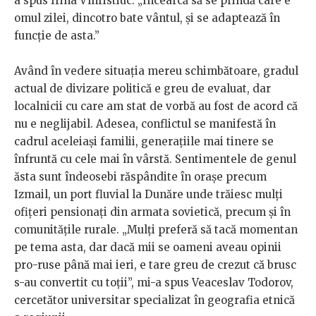
a spus Irina Vîhristiuc. „Încearcă să se prindă care e
omul zilei, dincotro bate vântul, și se adaptează în
funcție de asta.”
Având în vedere situația mereu schimbătoare, gradul
actual de divizare politică e greu de evaluat, dar
localnicii cu care am stat de vorbă au fost de acord că
nu e neglijabil. Adesea, conflictul se manifestă în
cadrul aceleiași familii, generațiile mai tinere se
înfruntă cu cele mai în vârstă. Sentimentele de genul
ăsta sunt îndeosebi răspândite în orașe precum
Izmail, un port fluvial la Dunăre unde trăiesc mulți
ofițeri pensionați din armata sovietică, precum și în
comunitățile rurale. „Mulți preferă să tacă momentan
pe tema asta, dar dacă mii se oameni aveau opinii
pro-ruse până mai ieri, e tare greu de crezut că brusc
s-au convertit cu toții”, mi-a spus Veaceslav Todorov,
cercetător universitar specializat în geografia etnică