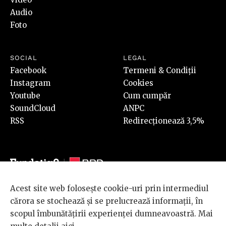
Audio
Foto
SOCIAL
LEGAL
Facebook
Termeni & Condiții
Instagram
Cookies
Youtube
Cum cumpăr
SoundCloud
ANPC
RSS
Redirecționează 3,5%
Acest site web folosește cookie-uri prin intermediul
© 2026 BRD Groupe Société Générale, toate drepturile rezervate.
cărora se stochează și se prelucrează informații, în
Scena 9 este un proiect sustinut de
BRD GROUPE SOCIÉTÉ
scopul îmbunătățirii experienței dumneavoastră. Mai
GÉNÉRALE
.