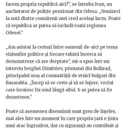
facem propria republică aici?”, se întreba Ivan, un
anchetator de poliție pensionat din Odesa. „Nouăzeci
la sută dintre consătenii mei cred același lucru. Poate
că republica ar putea să includă toată regiunea
Odesei.”
„Am asistat la certuri între oamenii de-aici pe tema
viziunilor politice și fiecare tabără încerca să
demonstreze că are dreptate”, mi-a spus într-un
interviu Serghei Dimitriev, primarul din Bolhrad,
principalul oraș al comunității de etnici bulgari din
Basarabia. „Încep să se certe și să se înjure, vecini
care locuiesc fix unul lângă altul. S-ar putea să fie
dezastruos.”
Poate că asemenea disensiuni sunt greu de înțeles,
mai ales într-un moment în care propria țară e ținta
unui atac îngrozitor, dar cu siguranță au contribuit și