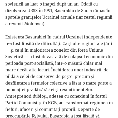
sovieticii au luat-o înapoi după un an. Odată cu
dizolvarea URSS în 1991, Basarabia de Sud a rămas în
spatele granițelor Ucrainei actuale (iar restul regiunii
a revenit Moldovei).
Existența Basarabiei în cadrul Ucrainei independente
n-a fost lipsită de dificultăți. Ca și alte regiuni ale țării
— și ca și în majoritatea zonelor din fosta Uniune
Sovietică — a fost devastată de colapsul economic din
perioada post-socialistă, într-o măsură chiar mai
mare decât alte locuri. Închiderea unor industrii, de
pildă a celei de conserve de pește, precum și
desființarea fermelor colective a lăsat o mare parte a
populației pradă sărăciei și resentimentelor.
Antreprenori dubioși, adesea cu conexiuni în fostul
Partid Comunist și în KGB, au transformat regiunea în
fiefuri, afaceri și comunități proprii. Departe de
preocupările Kyivului, Basarabia a fost lăsată să