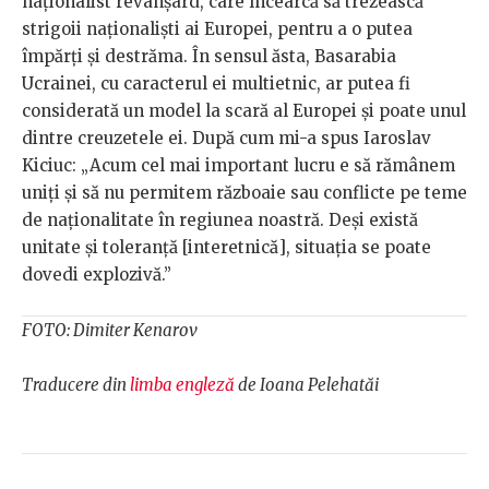
naționalist revanșard, care încearcă să trezească
strigoii naționaliști ai Europei, pentru a o putea
împărți și destrăma. În sensul ăsta, Basarabia
Ucrainei, cu caracterul ei multietnic, ar putea fi
considerată un model la scară al Europei și poate unul
dintre creuzetele ei. După cum mi-a spus Iaroslav
Kiciuc: „Acum cel mai important lucru e să rămânem
uniți și să nu permitem războaie sau conflicte pe teme
de naționalitate în regiunea noastră. Deși există
unitate și toleranță [interetnică], situația se poate
dovedi explozivă.”
FOTO: Dimiter Kenarov
Traducere din
limba engleză
de Ioana Pelehatăi