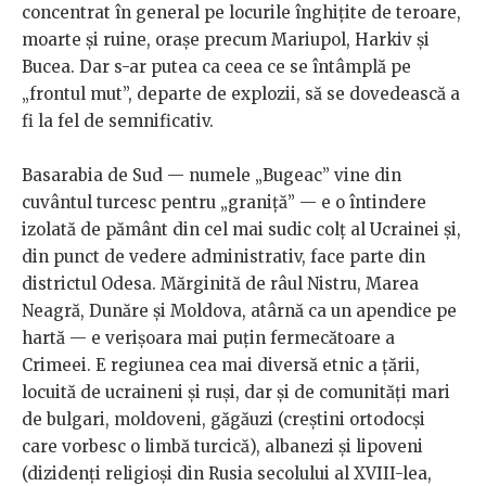
concentrat în general pe locurile înghițite de teroare,
moarte și ruine, orașe precum Mariupol, Harkiv și
Bucea. Dar s-ar putea ca ceea ce se întâmplă pe
„frontul mut”, departe de explozii, să se dovedească a
fi la fel de semnificativ.
Basarabia de Sud — numele „Bugeac” vine din
cuvântul turcesc pentru „graniță” — e o întindere
izolată de pământ din cel mai sudic colț al Ucrainei și,
din punct de vedere administrativ, face parte din
districtul Odesa. Mărginită de râul Nistru, Marea
Neagră, Dunăre și Moldova, atârnă ca un apendice pe
hartă — e verișoara mai puțin fermecătoare a
Crimeei. E regiunea cea mai diversă etnic a țării,
locuită de ucraineni și ruși, dar și de comunități mari
de bulgari, moldoveni, găgăuzi (creștini ortodocși
care vorbesc o limbă turcică), albanezi și lipoveni
(dizidenți religioși din Rusia secolului al XVIII-lea,