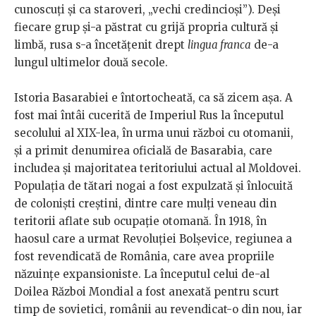
cunoscuți și ca staroveri, „vechi credincioși”). Deși
fiecare grup și-a păstrat cu grijă propria cultură și
limbă, rusa s-a încetățenit drept
lingua franca
de-a
lungul ultimelor două secole.
Istoria Basarabiei e întortocheată, ca să zicem așa. A
fost mai întâi cucerită de Imperiul Rus la începutul
secolului al XIX-lea, în urma unui război cu otomanii,
și a primit denumirea oficială de Basarabia, care
includea și majoritatea teritoriului actual al Moldovei.
Populația de tătari nogai a fost expulzată și înlocuită
de coloniști creștini, dintre care mulți veneau din
teritorii aflate sub ocupație otomană. În 1918, în
haosul care a urmat Revoluției Bolșevice, regiunea a
fost revendicată de România, care avea propriile
năzuințe expansioniste. La începutul celui de-al
Doilea Război Mondial a fost anexată pentru scurt
timp de sovietici, românii au revendicat-o din nou, iar