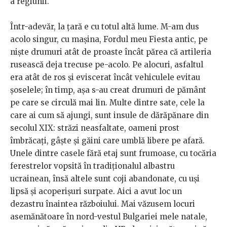
a regiunii.
Într-adevăr, la țară e cu totul altă lume. M-am dus
acolo singur, cu mașina, Fordul meu Fiesta antic, pe
niște drumuri atât de proaste încât părea că artileria
rusească deja trecuse pe-acolo. Pe alocuri, asfaltul
era atât de ros și eviscerat încât vehiculele evitau
șoselele; în timp, așa s-au creat drumuri de pământ
pe care se circulă mai lin. Multe dintre sate, cele la
care ai cum să ajungi, sunt insule de dărăpănare din
secolul XIX: străzi neasfaltate, oameni prost
îmbrăcați, gâște și găini care umblă libere pe afară.
Unele dintre casele fără etaj sunt frumoase, cu tocăria
ferestrelor vopsită în tradiționalul albastru
ucrainean, însă altele sunt coji abandonate, cu uși
lipsă și acoperișuri surpate. Aici a avut loc un
dezastru înaintea războiului. Mai văzusem locuri
asemănătoare în nord-vestul Bulgariei mele natale,