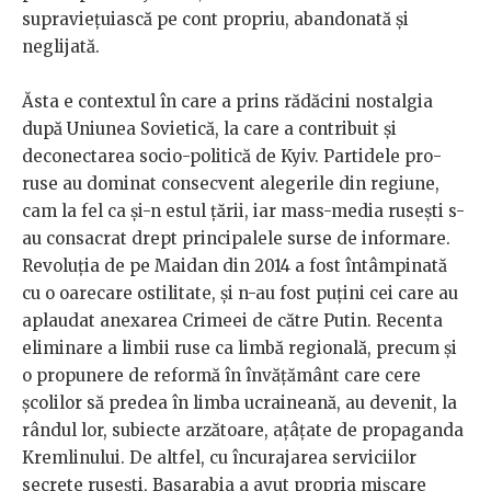
supraviețuiască pe cont propriu, abandonată și
neglijată.
Ăsta e contextul în care a prins rădăcini nostalgia
după Uniunea Sovietică, la care a contribuit și
deconectarea socio-politică de Kyiv. Partidele pro-
ruse au dominat consecvent alegerile din regiune,
cam la fel ca și-n estul țării, iar mass-media rusești s-
au consacrat drept principalele surse de informare.
Revoluția de pe Maidan din 2014 a fost întâmpinată
cu o oarecare ostilitate, și n-au fost puțini cei care au
aplaudat anexarea Crimeei de către Putin. Recenta
eliminare a limbii ruse ca limbă regională, precum și
o propunere de reformă în învățământ care cere
școlilor să predea în limba ucraineană, au devenit, la
rândul lor, subiecte arzătoare, ațâțate de propaganda
Kremlinului. De altfel, cu încurajarea serviciilor
secrete rusești, Basarabia a avut propria mișcare