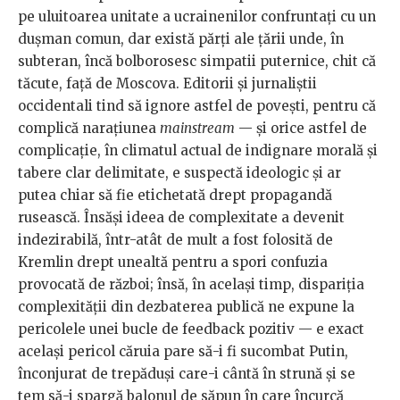
pe uluitoarea unitate a ucrainenilor confruntați cu un
dușman comun, dar există părți ale țării unde, în
subteran, încă bolborosesc simpatii puternice, chit că
tăcute, față de Moscova. Editorii și jurnaliștii
occidentali tind să ignore astfel de povești, pentru că
complică narațiunea
mainstream
— și orice astfel de
complicație, în climatul actual de indignare morală și
tabere clar delimitate, e suspectă ideologic și ar
putea chiar să fie etichetată drept propagandă
rusească. Însăși ideea de complexitate a devenit
indezirabilă, într-atât de mult a fost folosită de
Kremlin drept unealtă pentru a spori confuzia
provocată de război; însă, în același timp, dispariția
complexității din dezbaterea publică ne expune la
pericolele unei bucle de feedback pozitiv — e exact
același pericol căruia pare să-i fi sucombat Putin,
înconjurat de trepăduși care-i cântă în strună și se
tem să-i spargă balonul de săpun în care încurcă