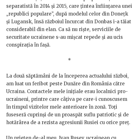
separatistă în 2014 și 2015, care țintea înființarea unei
„republici populare”, după modelul celor din Donețk
și Lugansk, însă războiul încurcat din Donbas i-a tăiat
considerabil din elan. Ca să nu riște, serviciile de
securitate ucrainene s-au mișcat repede și au ucis
conspirația în fașă.
*
La două săptămâni de la începerea actualului război,
am luat un feribot peste Dunăre din România către
Ucraina. Contactele mele inițiale erau localnici pro-
ucraineni, printre care câțiva pe care-i cunoscusem
în timpul vizitelor mele anterioare în zonă. Toți
fuseseră cuprinși de un proaspăt suflu patriotic și de
hotărârea de a rezista agresiunii Rusiei cu orice preț.
Un prieten de-al meu, Ivan Rusev, ucrainean cu