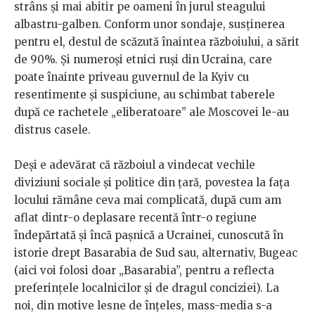
strâns și mai abitir pe oameni în jurul steagului
albastru-galben. Conform unor sondaje, susținerea
pentru el, destul de scăzută înaintea războiului, a sărit
de 90%. Și numeroși etnici ruși din Ucraina, care
poate înainte priveau guvernul de la Kyiv cu
resentimente și suspiciune, au schimbat taberele
după ce rachetele „eliberatoare” ale Moscovei le-au
distrus casele.
Deși e adevărat că războiul a vindecat vechile
diviziuni sociale și politice din țară, povestea la fața
locului rămâne ceva mai complicată, după cum am
aflat dintr-o deplasare recentă într-o regiune
îndepărtată și încă pașnică a Ucrainei, cunoscută în
istorie drept Basarabia de Sud sau, alternativ, Bugeac
(aici voi folosi doar „Basarabia”, pentru a reflecta
preferințele localnicilor și de dragul conciziei). La
noi, din motive lesne de înțeles, mass-media s-a